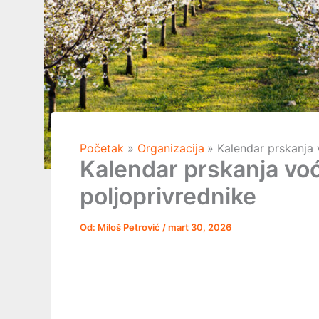
Početak
Organizacija
Kalendar prskanja 
Kalendar prskanja voća
poljoprivrednike
Od:
Miloš Petrović
/
mart 30, 2026