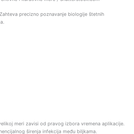
ahteva precizno poznavanje biologije štetnih
a.
velikoj meri zavisi od pravog izbora vremena aplikacije.
ncijalnog širenja infekcija među biljkama.