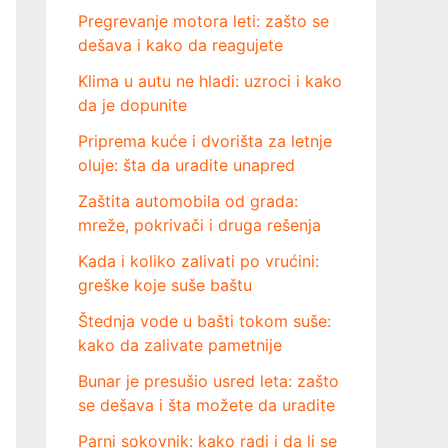
Pregrevanje motora leti: zašto se
dešava i kako da reagujete
Klima u autu ne hladi: uzroci i kako
da je dopunite
Priprema kuće i dvorišta za letnje
oluje: šta da uradite unapred
Zaštita automobila od grada:
mreže, pokrivači i druga rešenja
Kada i koliko zalivati po vrućini:
greške koje suše baštu
Štednja vode u bašti tokom suše:
kako da zalivate pametnije
Bunar je presušio usred leta: zašto
se dešava i šta možete da uradite
Parni sokovnik: kako radi i da li se