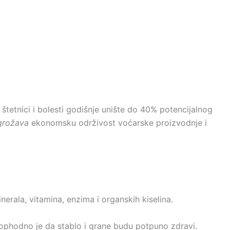
štetnici i bolesti godišnje unište do 40% potencijalnog
grožava
ekonomsku održivost voćarske proizvodnje i
inerala, vitamina, enzima i organskih kiselina.
eophodno je da stablo i grane budu potpuno zdravi.