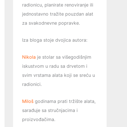
radionicu, planirate renoviranje ili
jednostavno tražite pouzdan alat
za svakodnevne popravke.
Iza bloga stoje dvojica autora:
Nikola
je stolar sa višegodišnjim
iskustvom u radu sa drvetom i
svim vrstama alata koji se sreću u
radionici.
Miloš
godinama prati tržište alata,
sarađuje sa stručnjacima i
proizvođačima.