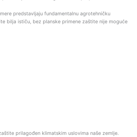
e mere predstavljaju fundamentalnu agrotehničku
ite bilja ističu, bez planske primene zaštite nije moguće
zaštite prilagođen klimatskim uslovima naše zemlje.