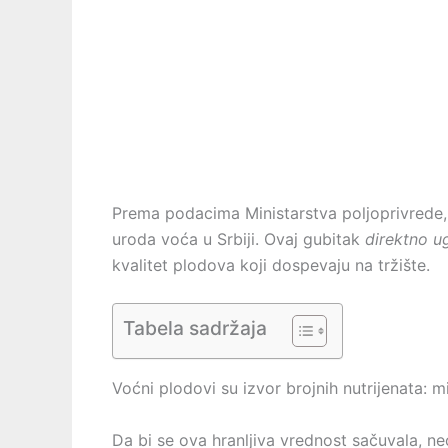
Prema podacima Ministarstva poljoprivrede, 
uroda voća u Srbiji. Ovaj gubitak
direktno u
kvalitet plodova koji dospevaju na tržište.
Tabela sadržaja
Voćni plodovi su izvor brojnih nutrijenata: m
Da bi se ova hranljiva vrednost sačuvala, n