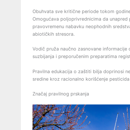
Obuhvata sve kritične periode tokom godine, 
Omogućava poljoprivrednicima da unapred p
pravovremenu nabavku neophodnih sredstva i
abiotičkih stresora.
Vodič pruža naučno zasnovane informacije 
suzbijanja i preporučenim preparatima regi
Pravilna edukacija o zaštiti bilja doprinosi
sredine kroz racionalno korišćenje pesticida
Značaj pravilnog prskanja