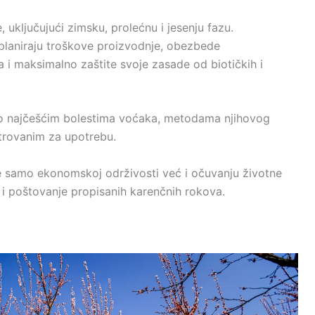
uključujući zimsku, prolećnu i jesenju fazu.
laniraju troškove proizvodnje, obezbede
 maksimalno zaštite svoje zasade od biotičkih i
o najčešćim bolestima voćaka, metodama njihovog
strovanim za upotrebu.
 ne samo ekonomskoj održivosti već i očuvanju životne
 i poštovanje propisanih karenčnih rokova.