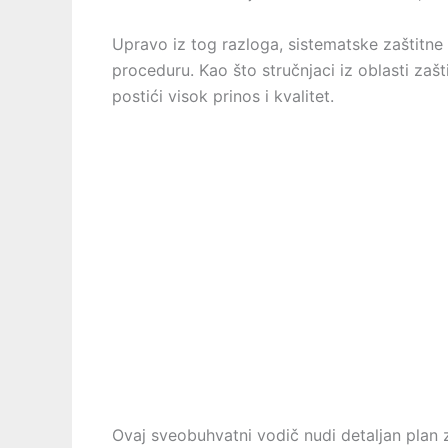
Upravo iz tog razloga, sistematske zaštitn
proceduru. Kao što stručnjaci iz oblasti zašt
postići visok prinos i kvalitet.
Ovaj sveobuhvatni vodič nudi detaljan plan 