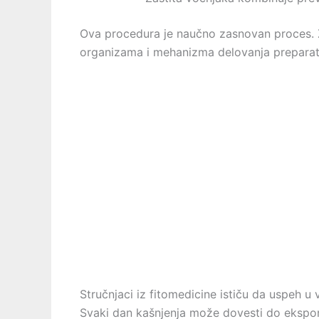
Ova procedura je naučno zasnovan proces. Z
organizama i mehanizma delovanja preparat
Stručnjaci iz fitomedicine ističu da uspeh u 
Svaki dan kašnjenja može dovesti do ekspone