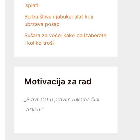
isplati
Berba šljiva i jabuka: alat koji
ubrzava posao
Sušara za voće: kako da izaberete
i koliko troši
Motivacija za rad
„Pravi alat u pravim rukama čini
razliku.“