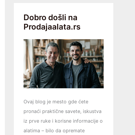
Dobro došli na
Prodajaalata.rs
Ovaj blog je mesto gde ćete
pronaći praktične savete, iskustva
iz prve ruke i korisne informacije o
alatima – bilo da opremаtе