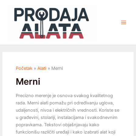
Pređi
na
sadržaj
Početak
Alati
Merni
Merni
Precizno merenje je osnova svakog kvalitetnog
rada. Merni alati pomažu pri određivanju uglova,
udaljenosti, nivoa i električnih vrednosti. Koriste se
u građevini, stolariji, instalacijama i svakodnevnim
popravkama. Tekstovi objašnjavaju kako
funkcionišu različiti uređaji i kako izabrati alat koji