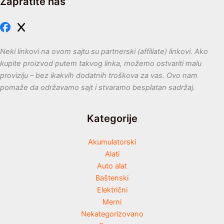
Zapratite nas
Neki linkovi na ovom sajtu su partnerski (affiliate) linkovi. Ako
kupite proizvod putem takvog linka, možemo ostvariti malu
proviziju – bez ikakvih dodatnih troškova za vas. Ovo nam
pomaže da održavamo sajt i stvaramo besplatan sadržaj.
Kategorije
Akumulatorski
Alati
Auto alat
Baštenski
Električni
Merni
Nekategorizovano