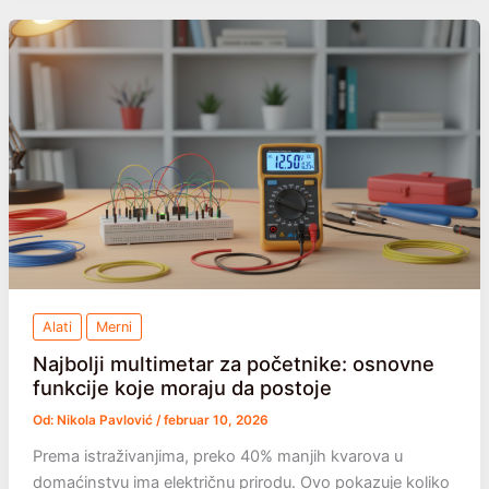
renoviranje:
laserski
nivo
vs.
klasični
libela
Alati
Merni
Najbolji multimetar za početnike: osnovne
funkcije koje moraju da postoje
Od:
Nikola Pavlović
/
februar 10, 2026
Prema istraživanjima, preko 40% manjih kvarova u
domaćinstvu ima električnu prirodu. Ovo pokazuje koliko