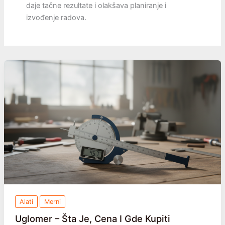
daje tačne rezultate i olakšava planiranje i
izvođenje radova.
Alati
Merni
Uglomer – Šta Je, Cena I Gde Kupiti