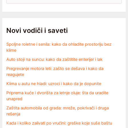
–
r
e
šta
t
vam
r
zaista
a
treba?
g
Novi vodiči i saveti
a
z
Spoljne roletne i senila: kako da ohladite prostoriju bez
a
klime
:
Auto stoji na suncu: kako da zaštitite enterijer i lak
Pregrevanje motora leti: zašto se dešava i kako da
reagujete
Klima u autu ne hladi: uzroci i kako da je dopunite
Priprema kuće i dvorišta za letnje oluje: šta da uradite
unapred
Zaštita automobila od grada: mreže, pokrivači i druga
rešenja
Kada i koliko zalivati po vrućini: greške koje suše baštu