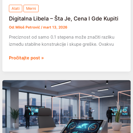
Alati
Merni
Digitalna Libela – Šta Je, Cena I Gde Kupiti
Od:
Miloš Petrović
/
mart 13, 2026
Preciznost od samo 0.1 stepena može značiti razliku
između stabilne konstrukcije i skupe greške. Ovakvu
Digitalna
Pročitajte post »
Libela
–
Šta
Je,
Cena
I
Gde
Kupiti