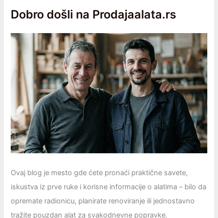
Dobro došli na Prodajaalata.rs
Ovaj blog je mesto gde ćete pronaći praktične savete,
iskustva iz prve ruke i korisne informacije o alatima – bilo da
opremаtе radionicu, planirate renoviranje ili jednostavno
tražite pouzdan alat za svakodnevne popravke.