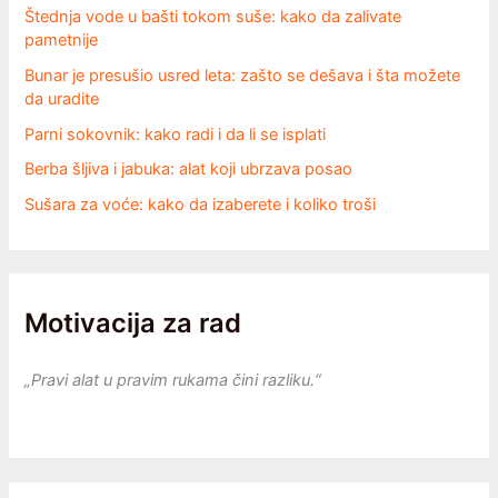
Štednja vode u bašti tokom suše: kako da zalivate
pametnije
Bunar je presušio usred leta: zašto se dešava i šta možete
da uradite
Parni sokovnik: kako radi i da li se isplati
Berba šljiva i jabuka: alat koji ubrzava posao
Sušara za voće: kako da izaberete i koliko troši
Motivacija za rad
„Pravi alat u pravim rukama čini razliku.“