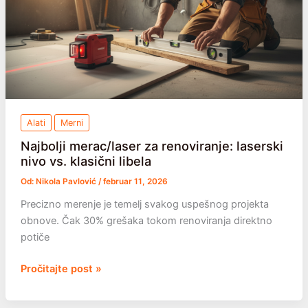
Kupiti
Alati
Merni
Najbolji merac/laser za renoviranje: laserski
nivo vs. klasični libela
Od:
Nikola Pavlović
/
februar 11, 2026
Precizno merenje je temelj svakog uspešnog projekta
obnove. Čak 30% grešaka tokom renoviranja direktno
potiče
Najbolji
Pročitajte post »
merac/laser
za