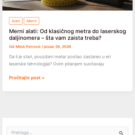
Alati
Merni
Merni alati: Od klasičnog metra do laserskog
daljinomera – šta vam zaista treba?
Od:
Miloš Petrović
/
januar 26, 2026
Da li je stari, pouzdani metar postao zastareo u eri
laserske tehnologije? Ovim pitanjem suočavaju
Merni
Pročitajte post »
alati:
Od
klasičnog
metra
do
laserskog
daljinomera
P