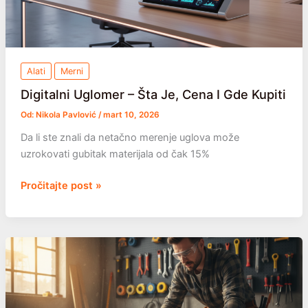
Alati
Merni
Digitalni Uglomer – Šta Je, Cena I Gde Kupiti
Od:
Nikola Pavlović
/
mart 10, 2026
Da li ste znali da netačno merenje uglova može
uzrokovati gubitak materijala od čak 15%
Digitalni
Pročitajte post »
Uglomer
–
Šta
Je,
Cena
I
Gde