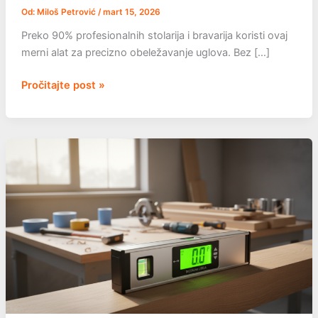
Od:
Miloš Petrović
/
mart 15, 2026
Preko 90% profesionalnih stolarija i bravarija koristi ovaj
merni alat za precizno obeležavanje uglova. Bez […]
Uglomer
Pročitajte post »
–
Šta
Je,
Cena
I
Gde
Kupiti