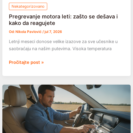
Nekategorizovano
Pregrevanje motora leti: zašto se dešava i
kako da reagujete
Od:
Nikola Pavlović
/
jul 7, 2026
Letnji meseci donose velike izazove za sve učesnike u
saobraćaju na našim putevima. Visoka temperatura
Pregrevanje
Pročitajte post »
motora
leti:
zašto
se
dešava
i
kako
da
reagujete