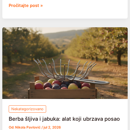
Parni
Pročitajte post »
sokovnik:
kako
radi
i
da
li
se
isplati
Nekategorizovano
Berba šljiva i jabuka: alat koji ubrzava posao
Od:
Nikola Pavlović
/
jul 2, 2026