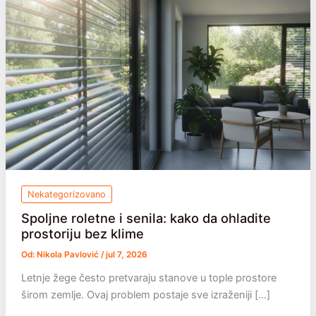
Nekategorizovano
Spoljne roletne i senila: kako da ohladite
prostoriju bez klime
Od:
Nikola Pavlović
/
jul 7, 2026
Letnje žege često pretvaraju stanove u tople prostore
širom zemlje. Ovaj problem postaje sve izraženiji […]