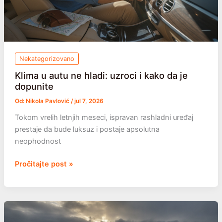
Nekategorizovano
Klima u autu ne hladi: uzroci i kako da je
dopunite
Od:
Nikola Pavlović
/
jul 7, 2026
Tokom vrelih letnjih meseci, ispravan rashladni uređaj
prestaje da bude luksuz i postaje apsolutna
neophodnost
Klima
Pročitajte post »
u
autu
ne
hladi: