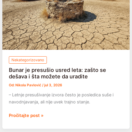
da
zalivate
pametnije
Nekategorizovano
Bunar je presušio usred leta: zašto se
dešava i šta možete da uradite
Od:
Nikola Pavlović
/
jul 3, 2026
– Letnje presušivanje izvora često je posledica suše i
navodnjavanja, ali nije uvek trajno stanje.
Bunar
Pročitajte post »
je
presušio