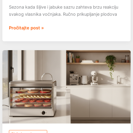
Sezona kada šljive i jabuke sazru zahteva brzu reakciju
svakog vlasnika voćnjaka. Ručno prikupljanje plodova
Berba
Pročitajte post »
šljiva
i
jabuka:
alat
koji
ubrzava
posao