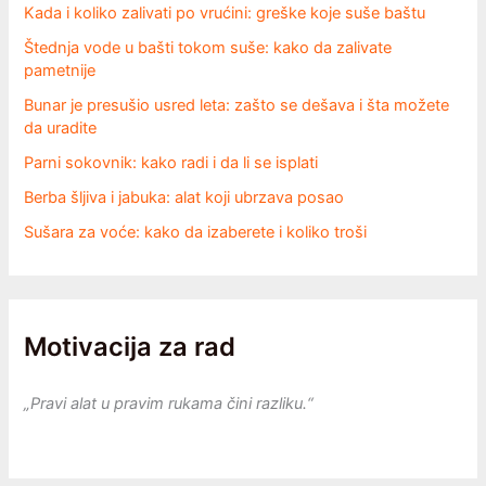
Kada i koliko zalivati po vrućini: greške koje suše baštu
Štednja vode u bašti tokom suše: kako da zalivate
pametnije
Bunar je presušio usred leta: zašto se dešava i šta možete
da uradite
Parni sokovnik: kako radi i da li se isplati
Berba šljiva i jabuka: alat koji ubrzava posao
Sušara za voće: kako da izaberete i koliko troši
Motivacija za rad
„Pravi alat u pravim rukama čini razliku.“