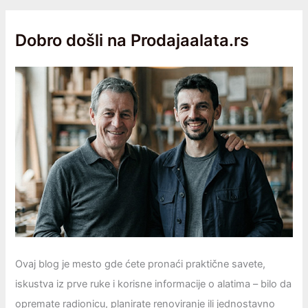
Dobro došli na Prodajaalata.rs
Ovaj blog je mesto gde ćete pronaći praktične savete,
iskustva iz prve ruke i korisne informacije o alatima – bilo da
opremаtе radionicu, planirate renoviranje ili jednostavno