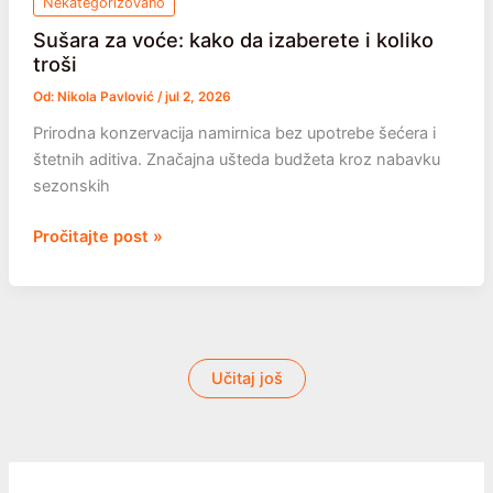
Nekategorizovano
Sušara za voće: kako da izaberete i koliko
troši
Od:
Nikola Pavlović
/
jul 2, 2026
Prirodna konzervacija namirnica bez upotrebe šećera i
štetnih aditiva. Značajna ušteda budžeta kroz nabavku
sezonskih
Sušara
Pročitajte post »
za
voće:
kako
da
izaberete
Učitaj još
i
koliko
troši