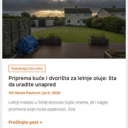
uzroci
i
kako
da
je
dopunite
Nekategorizovano
Priprema kuće i dvorišta za letnje oluje: šta
da uradite unapred
Od:
Nikola Pavlović
/
jul 6, 2026
Letnji meseci u Srbiji donose toplo vreme, ali i nagle
promene koje nose opasnost. Sve
Priprema
Pročitajte post »