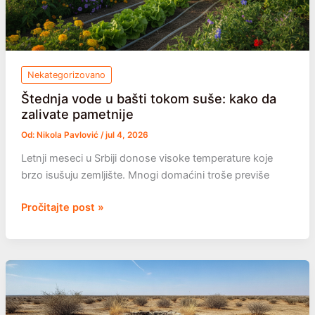
Nekategorizovano
Štednja vode u bašti tokom suše: kako da
zalivate pametnije
Od:
Nikola Pavlović
/
jul 4, 2026
Letnji meseci u Srbiji donose visoke temperature koje
brzo isušuju zemljište. Mnogi domaćini troše previše
Štednja
Pročitajte post »
vode
u
bašti
tokom
suše:
kako