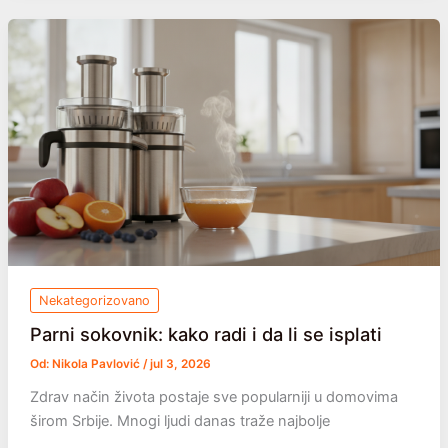
usred
leta:
zašto
se
dešava
i
šta
možete
da
uradite
Nekategorizovano
Parni sokovnik: kako radi i da li se isplati
Od:
Nikola Pavlović
/
jul 3, 2026
Zdrav način života postaje sve popularniji u domovima
širom Srbije. Mnogi ljudi danas traže najbolje