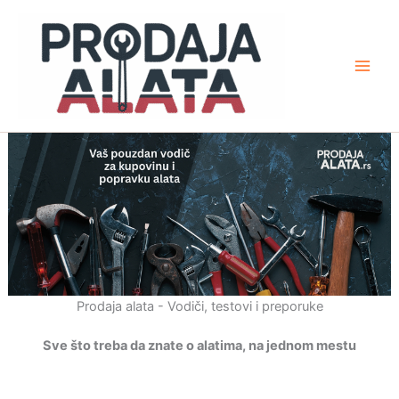
Pređi
na
sadržaj
Prodaja alata - Vodiči, testovi i preporuke
Sve što treba da znate o alatima, na jednom mestu