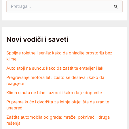
P
r
e
t
r
a
g
Novi vodiči i saveti
a
z
Spoljne roletne i senila: kako da ohladite prostoriju bez
a
klime
:
Auto stoji na suncu: kako da zaštitite enterijer i lak
Pregrevanje motora leti: zašto se dešava i kako da
reagujete
Klima u autu ne hladi: uzroci i kako da je dopunite
Priprema kuće i dvorišta za letnje oluje: šta da uradite
unapred
Zaštita automobila od grada: mreže, pokrivači i druga
rešenja