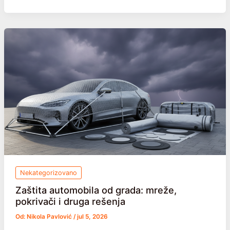
kuće
i
dvorišta
za
letnje
oluje:
šta
da
uradite
unapred
Nekategorizovano
Zaštita automobila od grada: mreže,
pokrivači i druga rešenja
Od:
Nikola Pavlović
/
jul 5, 2026