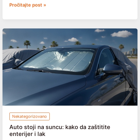
Spoljne
Pročitajte post »
roletne
i
senila:
kako
da
ohladite
prostoriju
bez
klime
Nekategorizovano
Auto stoji na suncu: kako da zaštitite
enterijer i lak