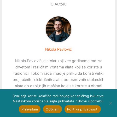
O Autoru
Nikola Pavlović
Nikola Pavlović je stolar koji već godinama radi sa
drvetom i različitim vrstama alata koji se koriste u
radionici. Tokom rada imao je priliku da koristi veliki
broj ručnih i električnih alata, od osnovnih stolarskih
alata do ozbiljnijih mašina koje se koriste u obradi
drveta. Kroz takvo iskustvo naučio je koliko kvalitet
Ovaj sajt koristi kolačiće radi boljeg korisničkog iskustva.
alata može da utiče na sam posao, ali i koliko je važno
Nastavkom korišćenja sajta prihvatate njihovu upotrebu.
izabrati alat koji je pouzdan i dugotrajan. Upravo zbog
Prihvatam
Odbijam
Politika privatnosti
toga u svojim tekstovima piše o alatima koje je koristio