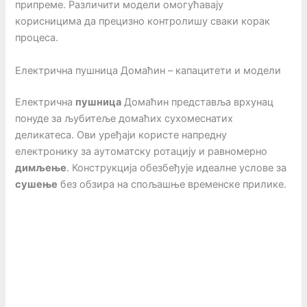
припреме. Различити модели омогућавају
корисницима да прецизно контролишу сваки корак
процеса.
Електрична пушница Домаћин – капацитети и модели
Електрична
пушница
Домаћин представља врхунац
понуде за љубитеље домаћих сухомеснатих
деликатеса. Ови уређаји користе напредну
електронику за аутоматску ротацију и равномерно
димљење
. Конструкција обезбеђује идеалне услове за
сушење
без обзира на спољашње временске прилике.