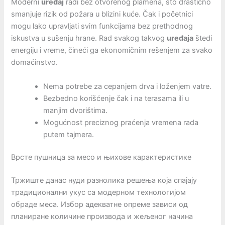
Moderni
uređaj
radi bez otvorenog plamena, što drastično
smanjuje rizik od požara u blizini kuće. Čak i početnici
mogu lako upravljati svim funkcijama bez prethodnog
iskustva u sušenju hrane. Rad svakog takvog
uređaja
štedi
energiju i vreme, čineći ga ekonomičnim rešenjem za svako
domaćinstvo.
Nema potrebe za cepanjem drva i loženjem vatre.
Bezbedno korišćenje čak i na terasama ili u
manjim dvorištima.
Mogućnost preciznog praćenja vremena rada
putem tajmera.
Врсте пушница за месо и њихове карактеристике
Тржиште данас нуди разнолика решења која спајају
традиционални укус са модерном технологијом
обраде меса. Избор адекватне опреме зависи од
планиране количине производа и жељеног начина