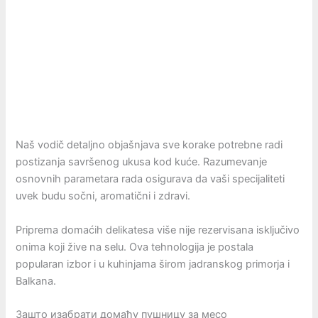
Naš vodič detaljno objašnjava sve korake potrebne radi
postizanja savršenog ukusa kod kuće. Razumevanje
osnovnih parametara rada osigurava da vaši specijaliteti
uvek budu sočni, aromatični i zdravi.
Priprema domaćih delikatesa više nije rezervisana isključivo
onima koji žive na selu. Ova tehnologija je postala
popularan izbor i u kuhinjama širom jadranskog primorja i
Balkana.
Зашто изабрати домаћу пушницу за месо