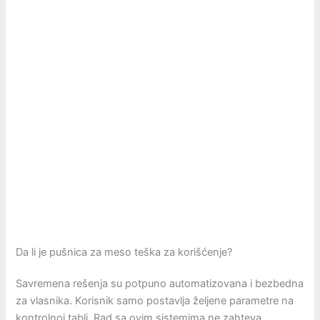
Da li je pušnica za meso teška za korišćenje?
Savremena rešenja su potpuno automatizovana i bezbedna
za vlasnika. Korisnik samo postavlja željene parametre na
kontrolnoj tabli. Rad sa ovim sistemima ne zahteva