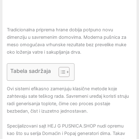
Tradicionalna priprema hrane dobija potpuno novu
dimenziju u savremenim domovima. Moderna pušnica za
meso omogućava vrhunske rezultate bez prevelike muke
oko loženja vatre i sakupljanja drva.
Tabela sadržaja
Ovi sistemi efikasno zamenjuju klasične metode koje
zahtevaju sate teškog rada. Savremeni uređaj koristi struju
radi generisanja toplote, čime ceo proces postaje
bezbedan, čist i izuzetno jednostavan.
Specijalizovani sajt HEJ G PUSNICA.SHOP nudi opremu
kao što su serija Domaćin i Popaj generatori dima. Takav