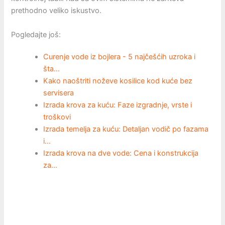
prethodno veliko iskustvo.
Pogledajte još:
Curenje vode iz bojlera - 5 najčešćih uzroka i
šta…
Kako naoštriti noževe kosilice kod kuće bez
servisera
Izrada krova za kuću: Faze izgradnje, vrste i
troškovi
Izrada temelja za kuću: Detaljan vodič po fazama
i…
Izrada krova na dve vode: Cena i konstrukcija
za…