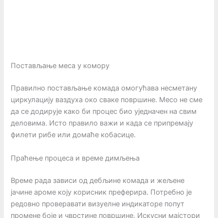
Постављање меса у комору
Правилно постављање комада омогућава несметану
циркулацију ваздуха око сваке површине. Месо не сме
да се додирује како би процес био уједначен на свим
деловима. Исто правило важи и када се припремају
филети рибе или домаће кобасице.
Праћење процеса и време димљења
Време рада зависи од дебљине комада и жељене
јачине ароме коју корисник преферира. Потребно је
редовно проверавати визуелне индикаторе попут
промене боје и чврстине површине. Искусни мајстори