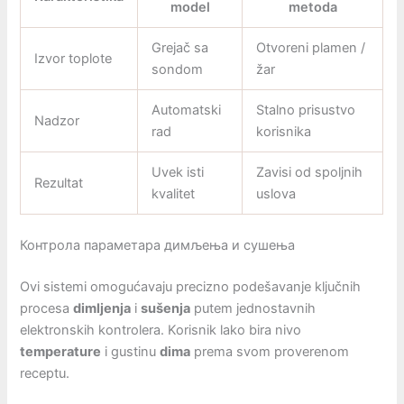
model
metoda
Grejač sa
Otvoreni plamen /
Izvor toplote
sondom
žar
Automatski
Stalno prisustvo
Nadzor
rad
korisnika
Uvek isti
Zavisi od spoljnih
Rezultat
kvalitet
uslova
Контрола параметара димљења и сушења
Ovi sistemi omogućavaju precizno podešavanje ključnih
procesa
dimljenja
i
sušenja
putem jednostavnih
elektronskih kontrolera. Korisnik lako bira nivo
temperature
i gustinu
dima
prema svom proverenom
receptu.