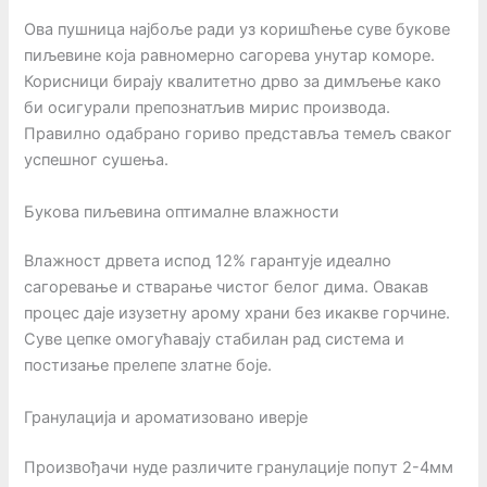
Ова пушница најбоље ради уз коришћење суве букове
пиљевине која равномерно сагорева унутар коморе.
Корисници бирају квалитетно дрво за димљење како
би осигурали препознатљив мирис производа.
Правилно одабрано гориво представља темељ сваког
успешног сушења.
Букова пиљевина оптималне влажности
Влажност дрвета испод 12% гарантује идеално
сагоревање и стварање чистог белог дима. Овакав
процес даје изузетну арому храни без икакве горчине.
Суве цепке омогућавају стабилан рад система и
постизање прелепе златне боје.
Гранулација и ароматизовано иверје
Произвођачи нуде различите гранулације попут 2-4мм