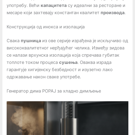
употребу. Већи
капацитета
су идеални за ресторане и
месаре који захтевају константан квалитет
производа
.
Конструкција од инокса и изолација
Свака
пушница
из ове серије израђена је искључиво од
висококвалитетног нерђајућег челика. Између зидова
се налази врхунска изолација која спречава губитак
топлоте током процеса
сушења
. Оваква израда
гарантује хигијенску безбедност и изузетно лако
одржавање након сваке употребе.
Генератор дима POPAJ за хладно димљење