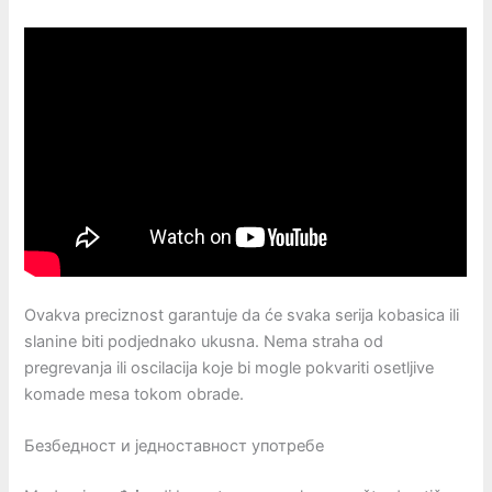
Ovakva preciznost garantuje da će svaka serija kobasica ili
slanine biti podjednako ukusna. Nema straha od
pregrevanja ili oscilacija koje bi mogle pokvariti osetljive
komade mesa tokom obrade.
Безбедност и једноставност употребе