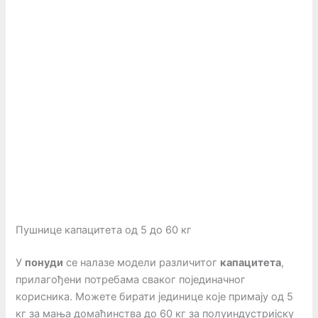
Пушнице капацитета од 5 до 60 кг
У
понуди
се налазе модели различитог
капацитета
,
прилагођени потребама сваког појединачног
корисника. Можете бирати јединице које примају од 5
кг за мања домаћинства до 60 кг за полуиндустријску