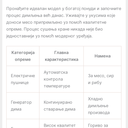
Пронађите идеалан модел у богатој понуди и започните
процес димљења већ данас. Уживајте у укусима које
доноси месо припремљено уз помоћ квалитетне
опреме. Процес сушења хране никада није био
једноставнији уз помоћ модерног уређаја.
Категорија
Главна
Намена
опреме
карактеристика
Аутоматска
Електричне
За месо, сир
контрола
пушнице
и рибу
температуре
Хладно
Генератор
Континуирано
димљење
дима
стварање дима
производа
Висок квалитет
Гориво за