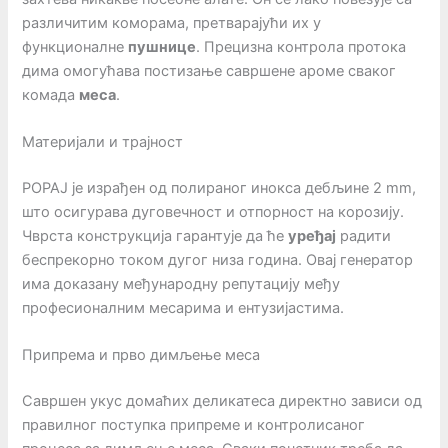
различитим коморама, претварајући их у
функционалне
пушнице
. Прецизна контрола протока
дима омогућава постизање савршене ароме сваког
комада
меса
.
Материјали и трајност
POPAJ је израђен од полираног инокса дебљине 2 mm,
што осигурава дуговечност и отпорност на корозију.
Чврста конструкција гарантује да ће
уређај
радити
беспрекорно током дугог низа година. Овај генератор
има доказану међународну репутацију међу
професионалним месарима и ентузијастима.
Припрема и прво димљење меса
Савршен укус домаћих деликатеса директно зависи од
правилног поступка припреме и контролисаног