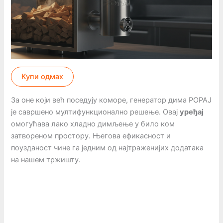
Купи одмах
За оне који већ поседују коморе, генератор дима POPAJ
је савршено мултифункционално решење. Овај
уређај
омогућава лако хладно димљење у било ком
затвореном простору. Његова ефикасност и
поузданост чине га једним од најтраженијих додатака
на нашем тржишту.