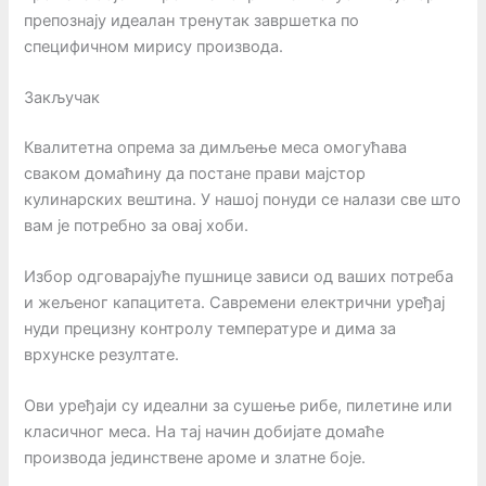
препознају идеалан тренутак завршетка по
специфичном мирису производа.
Закључак
Квалитетна опрема за димљење меса омогућава
сваком домаћину да постане прави мајстор
кулинарских вештина. У нашој понуди се налази све што
вам је потребно за овај хоби.
Избор одговарајуће пушнице зависи од ваших потреба
и жељеног капацитета. Савремени електрични уређај
нуди прецизну контролу температуре и дима за
врхунске резултате.
Ови уређаји су идеални за сушење рибе, пилетине или
класичног меса. На тај начин добијате домаће
производа јединствене ароме и златне боје.