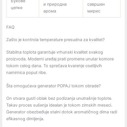
Букове
и природна
савршен
цепке
арома
мирис
FAQ
Zašto je kontrola temperature presudna za kvalitet?
Stabilna toplota garantuje vrhunski kvalitet svakog
proizvoda. Moderni uređaj prati promene unutar komore
tokom celog dana. To sprečava kvarenje osetljivih
namirnica poput ribe.
Šta omogućava generator POPAJ tokom obrade?
On stvara gusti oblak bez podizanja unutrašnje toplote.
Takav proces sušenja idealan je tokom zimskih meseci.
Generator obezbeđuje stalni dotok aromatičnog dima radi
efikasnog dimljenja.