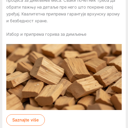
процеса за димљење меса. Сваки почетник треба да
обрати пажњу на детаље пре него што покрене свој
уређај. Квалитетна припрема гарантује врхунску арому
и безбедност хране.
Избор и припрема горива за димљење
Saznajte više