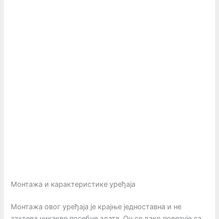
Монтажа и карактеристике уређаја
Монтажа овог уређаја је крајње једноставна и не
захтева никакве посебне алате. Он се лако повезује са