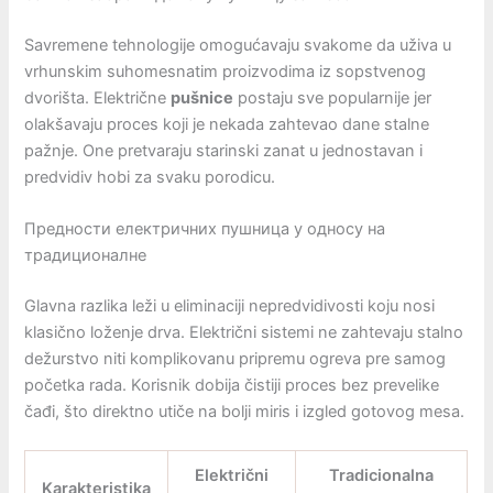
Savremene tehnologije omogućavaju svakome da uživa u
vrhunskim suhomesnatim proizvodima iz sopstvenog
dvorišta. Električne
pušnice
postaju sve popularnije jer
olakšavaju proces koji je nekada zahtevao dane stalne
pažnje. One pretvaraju starinski zanat u jednostavan i
predvidiv hobi za svaku porodicu.
Предности електричних пушница у односу на
традиционалне
Glavna razlika leži u eliminaciji nepredvidivosti koju nosi
klasično loženje drva. Električni sistemi ne zahtevaju stalno
dežurstvo niti komplikovanu pripremu ogreva pre samog
početka rada. Korisnik dobija čistiji proces bez prevelike
čađi, što direktno utiče na bolji miris i izgled gotovog mesa.
Električni
Tradicionalna
Karakteristika