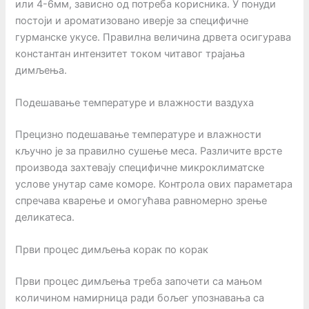
или 4-6мм, зависно од потреба корисника. У понуди
постоји и ароматизовано иверје за специфичне
гурманске укусе. Правилна величина дрвета осигурава
константан интензитет током читавог трајања
димљења.
Подешавање температуре и влажности ваздуха
Прецизно подешавање температуре и влажности
кључно је за правилно сушење меса. Различите врсте
производа захтевају специфичне микроклиматске
услове унутар саме коморе. Контрола ових параметара
спречава кварење и омогућава равномерно зрење
деликатеса.
Први процес димљења корак по корак
Први процес димљења треба започети са мањом
количином намирница ради бољег упознавања са