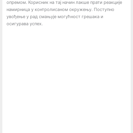
опремом. Корисник на тај начин лакше прати реакције
намирница у контролисаном окружењу. Поступно
увођење у рад смањује могућност грешака и
осигурава успех.