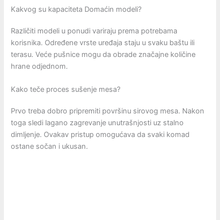
Kakvog su kapaciteta Domaćin modeli?
Različiti modeli u ponudi variraju prema potrebama
korisnika. Određene vrste uređaja staju u svaku baštu ili
terasu. Veće pušnice mogu da obrade značajne količine
hrane odjednom.
Kako teče proces sušenje mesa?
Prvo treba dobro pripremiti površinu sirovog mesa. Nakon
toga sledi lagano zagrevanje unutrašnjosti uz stalno
dimljenje. Ovakav pristup omogućava da svaki komad
ostane sočan i ukusan.