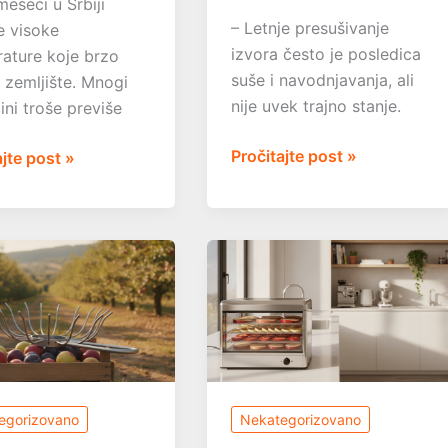
meseci u Srbiji
– Letnje presušivanje
e visoke
izvora često je posledica
ature koje brzo
suše i navodnjavanja, ali
u zemljište. Mnogi
nije uvek trajno stanje.
ni troše previše
Bunar
Pročitajte post »
a
ajte post »
je
presušio
usred
leta:
zašto
se
dešava
i
e
šta
ije
možete
egorizovano
Nekategorizovano
da