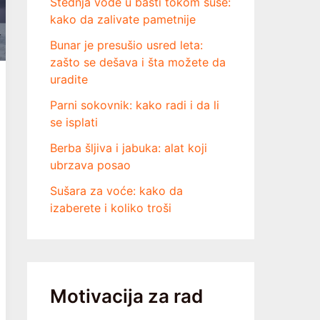
Štednja vode u bašti tokom suše:
kako da zalivate pametnije
Bunar je presušio usred leta:
zašto se dešava i šta možete da
uradite
Parni sokovnik: kako radi i da li
se isplati
Berba šljiva i jabuka: alat koji
ubrzava posao
Sušara za voće: kako da
izaberete i koliko troši
Motivacija za rad