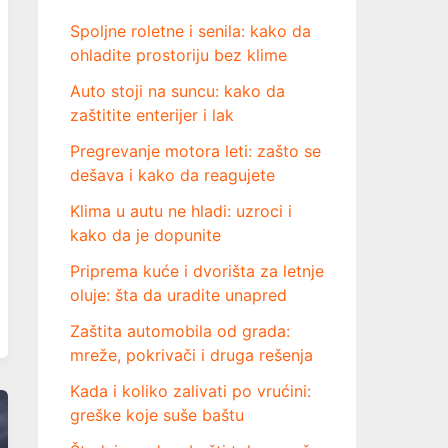
a
Spoljne roletne i senila: kako da
:
ohladite prostoriju bez klime
Auto stoji na suncu: kako da
zaštitite enterijer i lak
Pregrevanje motora leti: zašto se
dešava i kako da reagujete
Klima u autu ne hladi: uzroci i
kako da je dopunite
Priprema kuće i dvorišta za letnje
oluje: šta da uradite unapred
Zaštita automobila od grada:
mreže, pokrivači i druga rešenja
Kada i koliko zalivati po vrućini:
greške koje suše baštu