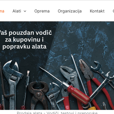
na
Alati
Oprema
Organizacija
Kontakt
Prodaja alata - Vodiči, testovi i preporuke