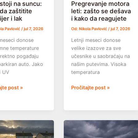
stoji na suncu:
Pregrevanje motora
da zaštitite
leti: zašto se dešava
jer i lak
i kako da reagujete
la Pavlović
/
jul 7, 2026
Od:
Nikola Pavlović
/
jul 7, 2026
 meseci donose
Letnji meseci donose
mne temperature
velike izazove za sve
irektno pogađaju
učesnike u saobraćaju na
parkiran auto. Jako
našim putevima. Visoka
i UV
temperatura
Pregrevanje
ajte post »
Pročitajte post »
motora
leti:
:
zašto
se
dešava
te
i