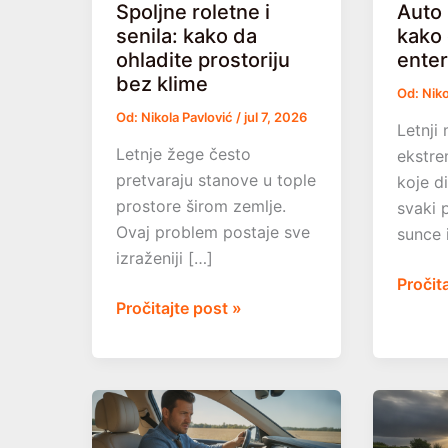
Spoljne roletne i
Auto 
senila: kako da
kako 
ohladite prostoriju
enteri
bez klime
Od:
Niko
Od:
Nikola Pavlović
/
jul 7, 2026
Letnji
Letnje žege često
ekstre
pretvaraju stanove u tople
koje d
prostore širom zemlje.
svaki 
Ovaj problem postaje sve
sunce 
izraženiji […]
Auto
Pročit
Spoljne
Pročitajte post »
stoji
roletne
na
i
suncu
senila:
kako
kako
da
da
zaštiti