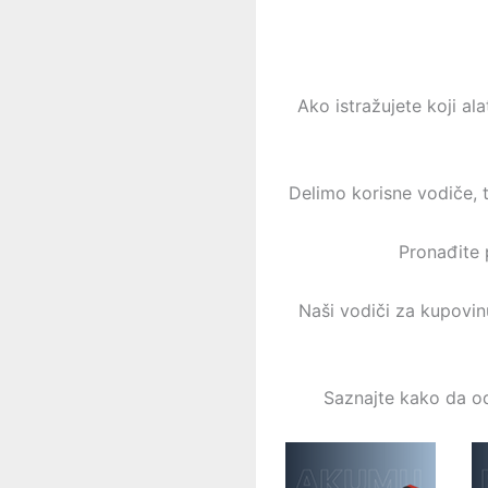
Ako istražujete koji al
Delimo korisne vodiče, t
Pronađite 
Naši vodiči za kupovin
Saznajte kako da od