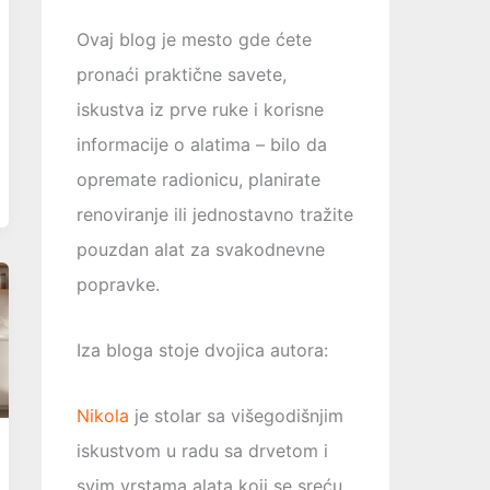
Ovaj blog je mesto gde ćete
pronaći praktične savete,
iskustva iz prve ruke i korisne
informacije o alatima – bilo da
opremаtе radionicu, planirate
renoviranje ili jednostavno tražite
pouzdan alat za svakodnevne
popravke.
Iza bloga stoje dvojica autora:
Nikola
je stolar sa višegodišnjim
iskustvom u radu sa drvetom i
svim vrstama alata koji se sreću