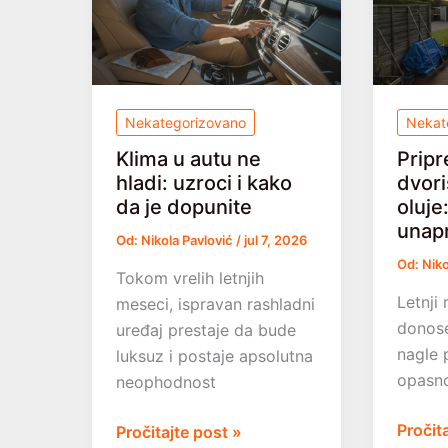
ohladite
enterij
prostoriju
i
bez
lak
klime
Nekategorizovano
Nekat
Klima u autu ne
Pripr
hladi: uzroci i kako
dvori
da je dopunite
oluje
unap
Od:
Nikola Pavlović
/
jul 7, 2026
Od:
Niko
Tokom vrelih letnjih
Letnji 
meseci, ispravan rashladni
donose
uređaj prestaje da bude
nagle 
luksuz i postaje apsolutna
opasno
neophodnost
Pripre
Pročit
Klima
Pročitajte post »