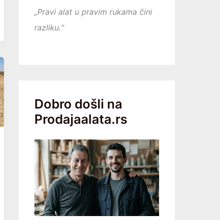
„Pravi alat u pravim rukama čini
razliku.“
Dobro došli na
Prodajaalata.rs