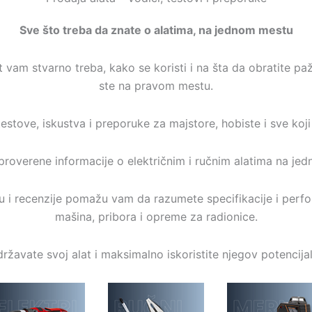
Sve što treba da znate o alatima, na jednom mestu
at vam stvarno treba, kako se koristi i na šta da obratite p
ste na pravom mestu.
estove, iskustva i preporuke za majstore, hobiste i sve koj
proverene informacije o električnim i ručnim alatima na je
u i recenzije pomažu vam da razumete specifikacije i per
mašina, pribora i opreme za radionice.
ržavate svoj alat i maksimalno iskoristite njegov potencija