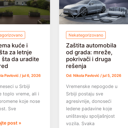
er
kako
da
reagujete
egorizovano
Nekategorizovano
ema kuće i
Zaštita automobila
šta za letnje
od grada: mreže,
: šta da uradite
pokrivači i druga
red
rešenja
la Pavlović
/
jul 6, 2026
Od:
Nikola Pavlović
/
jul 5, 2026
meseci u Srbiji
Vremenske nepogode u
 toplo vreme, ali i
Srbiji postaju sve
promene koje nose
agresivnije, donoseći
st. Sve
ledene padavine koje
uništavaju spoljašnjost
ma
ajte post »
vozila. Svaka