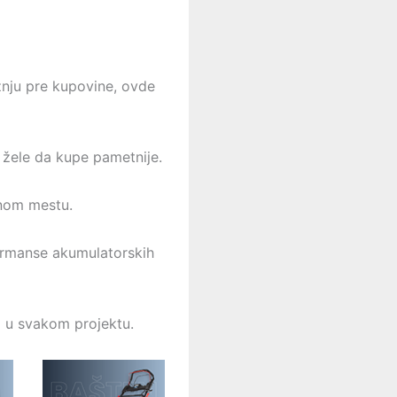
ažnju pre kupovine, ovde
i žele da kupe pametnije.
dnom mestu.
formanse akumulatorskih
l u svakom projektu.