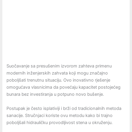
Suočavanje sa presušenim izvorom zahteva primenu
modernih inženjerskih zahvata koji mogu značajno
poboljšati trenutnu situaciju. Ovo inovativno rješenje
omogućava vlasnicima da povećaju kapacitet postojećeg
bunara bez investiranja u potpuno novo bušenje.
Postupak je često isplativiji i brži od tradicionalnih metoda
sanacije. Stručnjaci koriste ovu metodu kako bi trajno
poboljšali hidrauličku provodljivost stena u okruženju.