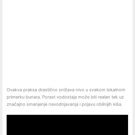
Ovakva praksa drastično snižava nivo u svakom lokalnom
primerku bunara. Porast vodostaja može biti realan tek uz
značajno smanjenje navodnjavanja i pojavu obilnijih kiša.