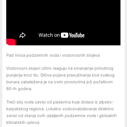
Pad nivoa podzemnih voda i vodonosnih slojeva
Vodonosni slojevi oštro reaguju na smanjenje prirodnog
punjenja kroz tlo. Slična pojava presušivanja kod svakog
bunara zabeležena je na ovim prostorima još početkom
80-ih godina.
Treći sloj vode zavisi od padavina koje dolaze iz alpsko-
karpatskog regiona. Lokalno vodosnabdevanje direktno
zavisi od stanja ovih udaljenih podzemne vode i globalnih
klimatskih uslova.