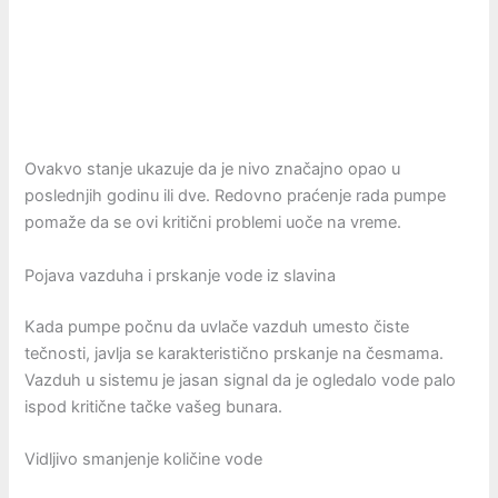
Ovakvo stanje ukazuje da je nivo značajno opao u
poslednjih godinu ili dve. Redovno praćenje rada pumpe
pomaže da se ovi kritični problemi uoče na vreme.
Pojava vazduha i prskanje vode iz slavina
Kada pumpe počnu da uvlače vazduh umesto čiste
tečnosti, javlja se karakteristično prskanje na česmama.
Vazduh u sistemu je jasan signal da je ogledalo vode palo
ispod kritične tačke vašeg bunara.
Vidljivo smanjenje količine vode