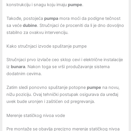
konstrukciju i snagu koju imaju
pumpe
.
Takođe, postojeća
pumpa
mora moći da podigne tečnost
sa veće
dubine
. Stručnjaci će proceniti da li je dno dovoljno
stabilno za ovakvu intervenciju.
Kako stručnjaci izvode spuštanje pumpe
Stručnjaci prvo izvlače ceo sklop cevi i električne instalacije
iz
bunara
. Nakon toga se vrši produžavanje sistema
dodatnim cevima.
Zatim sledi ponovno spuštanje potopne
pumpe
na novu,
nižu poziciju. Ovaj tehnički postupak osigurava da uređaj
uvek bude uronjen i zaštićen od pregrevanja.
Merenje statičkog nivoa vode
Pre montaže se obavlja precizno merenje statičkog nivoa