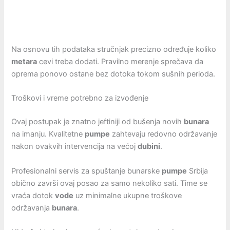
Na osnovu tih podataka stručnjak precizno određuje koliko
metara
cevi treba dodati. Pravilno merenje sprečava da
oprema ponovo ostane bez dotoka tokom sušnih perioda.
Troškovi i vreme potrebno za izvođenje
Ovaj postupak je znatno jeftiniji od bušenja novih
bunara
na imanju. Kvalitetne
pumpe
zahtevaju redovno održavanje
nakon ovakvih intervencija na većoj
dubini
.
Profesionalni servis za spuštanje bunarske
pumpe
Srbija
obično završi ovaj posao za samo nekoliko sati. Time se
vraća dotok
vode
uz minimalne ukupne troškove
održavanja
bunara
.