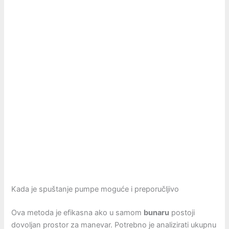
Kada je spuštanje pumpe moguće i preporučljivo
Ova metoda je efikasna ako u samom
bunaru
postoji
dovoljan prostor za manevar. Potrebno je analizirati ukupnu