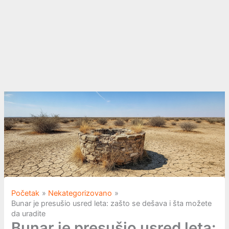
Početak
Nekategorizovano
Bunar je presušio usred leta: zašto se dešava i šta možete
da uradite
Bunar je presušio usred leta: