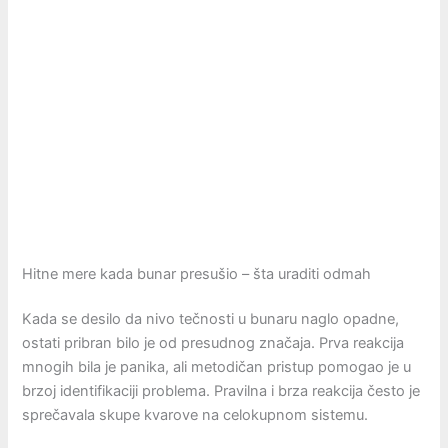
Hitne mere kada bunar presušio – šta uraditi odmah
Kada se desilo da nivo tečnosti u bunaru naglo opadne,
ostati pribran bilo je od presudnog značaja. Prva reakcija
mnogih bila je panika, ali metodičan pristup pomogao je u
brzoj identifikaciji problema. Pravilna i brza reakcija često je
sprečavala skupe kvarove na celokupnom sistemu.