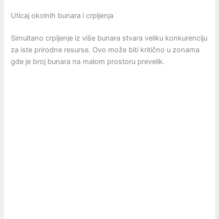
Uticaj okolnih bunara i crpljenja
Simultano crpljenje iz više bunara stvara veliku konkurenciju
za iste prirodne resurse. Ovo može biti kritično u zonama
gde je broj bunara na malom prostoru prevelik.