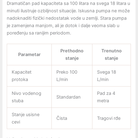
Dramatičan pad kapaciteta sa 100 litara na svega 18 litara u
minuti ilustruje ozbiljnost situacije. Iskusna pumpa ne može
nadoknaditi fizički nedostatak vode u zemlji. Stara pumpa
je zamenjena manjom, ali je dotok i dalje veoma slab u
poređenju sa ranijim periodom.
Prethodno
Trenutno
Parametar
stanje
stanje
Kapacitet
Preko 100
Svega 18
protoka
L/min
L/min
Nivo vodenog
Pad za 4
Standardan
stuba
metra
Stanje usisne
Čista
Tragovi rđe
cevi