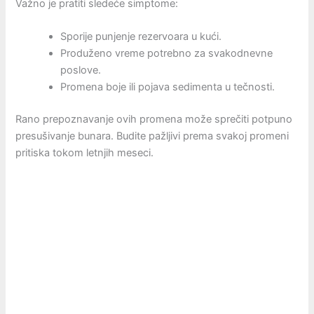
Važno je pratiti sledeće simptome:
Sporije punjenje rezervoara u kući.
Produženo vreme potrebno za svakodnevne
poslove.
Promena boje ili pojava sedimenta u tečnosti.
Rano prepoznavanje ovih promena može sprečiti potpuno
presušivanje bunara. Budite pažljivi prema svakoj promeni
pritiska tokom letnjih meseci.