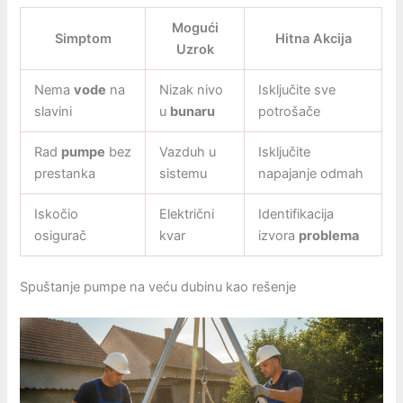
Mogući
Simptom
Hitna Akcija
Uzrok
Nema
vode
na
Nizak nivo
Isključite sve
slavini
u
bunaru
potrošače
Rad
pumpe
bez
Vazduh u
Isključite
prestanka
sistemu
napajanje odmah
Iskočio
Električni
Identifikacija
osigurač
kvar
izvora
problema
Spuštanje pumpe na veću dubinu kao rešenje