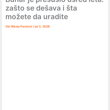
zašto se dešava i šta
možete da uradite
Od:
Nikola Pavlović
/
jul 3, 2026