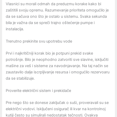
Vlasnici su morali odmah da preduzmu korake kako bi
zaštitili svoju opremu. Razumevanje prioriteta omogućilo je
da se sačuva ono što je ostalo u sistemu. Svaka sekunda
bila je važna da se spreči trajno oštećenje pumpe i
instalacija.
Trenutno prekinite svu upotrebu vode
Prvi i najkritičniji korak bio je potpuni prekid svake
potrošnje. Bilo je neophodno zatvoriti sve slavine, isključiti
mašine za veš i sisteme za navodnjavanje. Na taj način se
zaustavilo dalje iscrpljivanje resursa i omogućilo rezervoaru
da se stabilizuje.
Proverite električni sistem i prekidače
Pre nego što se donese zaključak o suši, proveravali su se
električni vodovi. Isključeni osigurač ili kvar na kontrolnoj
kutiji često su simulirali nedostatak tečnosti. Ovakva