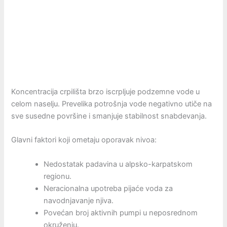
Koncentracija crpilišta brzo iscrpljuje podzemne vode u
celom naselju. Prevelika potrošnja vode negativno utiče na
sve susedne površine i smanjuje stabilnost snabdevanja.
Glavni faktori koji ometaju oporavak nivoa:
Nedostatak padavina u alpsko-karpatskom
regionu.
Neracionalna upotreba pijaće voda za
navodnjavanje njiva.
Povećan broj aktivnih pumpi u neposrednom
okruženju.