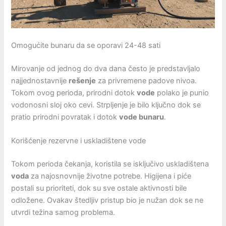
Omogućite bunaru da se oporavi 24-48 sati
Mirovanje od jednog do dva dana često je predstavljalo
najjednostavnije
rešenje
za privremene padove nivoa.
Tokom ovog perioda, prirodni dotok
vode
polako je punio
vodonosni sloj oko cevi. Strpljenje je bilo ključno dok se
pratio prirodni povratak i dotok
vode bunaru
.
Korišćenje rezervne i uskladištene vode
Tokom perioda čekanja, koristila se isključivo uskladištena
voda
za najosnovnije životne potrebe. Higijena i piće
postali su prioriteti, dok su sve ostale aktivnosti bile
odložene. Ovakav štedljiv pristup bio je nužan dok se ne
utvrdi težina samog problema.