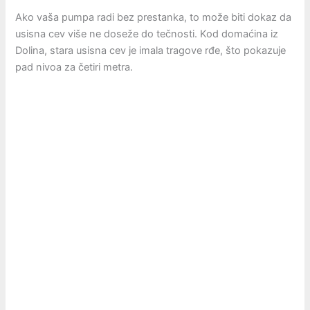
Ako vaša pumpa radi bez prestanka, to može biti dokaz da
usisna cev više ne doseže do tečnosti. Kod domaćina iz
Dolina, stara usisna cev je imala tragove rđe, što pokazuje
pad nivoa za četiri metra.