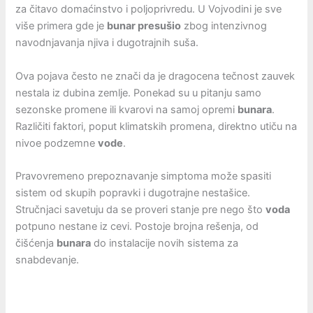
za čitavo domaćinstvo i poljoprivredu. U Vojvodini je sve
više primera gde je
bunar presušio
zbog intenzivnog
navodnjavanja njiva i dugotrajnih suša.
Ova pojava često ne znači da je dragocena tečnost zauvek
nestala iz dubina zemlje. Ponekad su u pitanju samo
sezonske promene ili kvarovi na samoj opremi
bunara
.
Različiti faktori, poput klimatskih promena, direktno utiču na
nivoe podzemne
vode
.
Pravovremeno prepoznavanje simptoma može spasiti
sistem od skupih popravki i dugotrajne nestašice.
Stručnjaci savetuju da se proveri stanje pre nego što
voda
potpuno nestane iz cevi. Postoje brojna rešenja, od
čišćenja
bunara
do instalacije novih sistema za
snabdevanje.