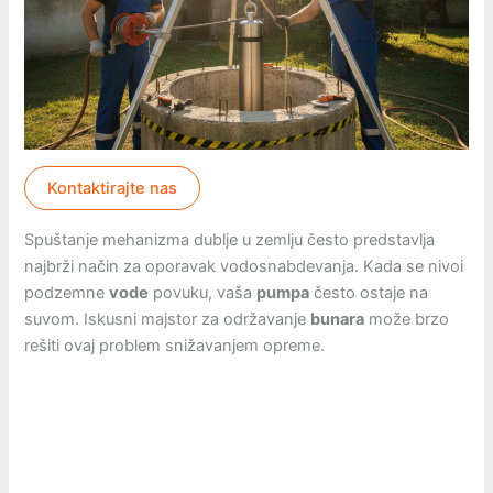
Kontaktirajte nas
Spuštanje mehanizma dublje u zemlju često predstavlja
najbrži način za oporavak vodosnabdevanja. Kada se nivoi
podzemne
vode
povuku, vaša
pumpa
često ostaje na
suvom. Iskusni majstor za održavanje
bunara
može brzo
rešiti ovaj problem snižavanjem opreme.