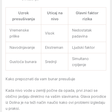
Uzrok
Uticaj na
Glavni faktor
presušivanja
nivo
rizika
Vremenske
Nedostatak
Visok
prilike
padavina
Navodnjavanje
Ekstreman
Ljudski faktor
Simultano
Gustoća bunara
Srednji
crpljenje
Kako prepoznati da vam bunar presušuje
Kada nivo vode u zemlji počne da opada, prvi znaci se
obično javljaju direktno na vašim slavinama. Glava porodice
iz Dolina je na teži način naučio kako ovi problemi izgledaju
u praksi.