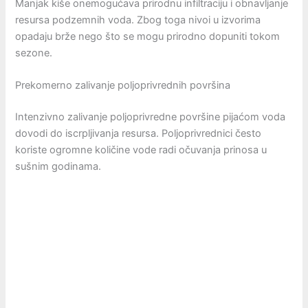
Manjak kiše onemogućava prirodnu infiltraciju i obnavljanje
resursa podzemnih voda. Zbog toga nivoi u izvorima
opadaju brže nego što se mogu prirodno dopuniti tokom
sezone.
Prekomerno zalivanje poljoprivrednih površina
Intenzivno zalivanje poljoprivredne površine pijaćom voda
dovodi do iscrpljivanja resursa. Poljoprivrednici često
koriste ogromne količine vode radi očuvanja prinosa u
sušnim godinama.