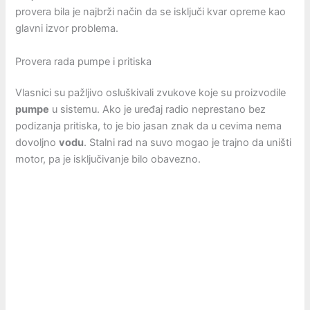
provera bila je najbrži način da se isključi kvar opreme kao
glavni izvor problema.
Provera rada pumpe i pritiska
Vlasnici su pažljivo osluškivali zvukove koje su proizvodile
pumpe
u sistemu. Ako je uređaj radio neprestano bez
podizanja pritiska, to je bio jasan znak da u cevima nema
dovoljno
vodu
. Stalni rad na suvo mogao je trajno da uništi
motor, pa je isključivanje bilo obavezno.