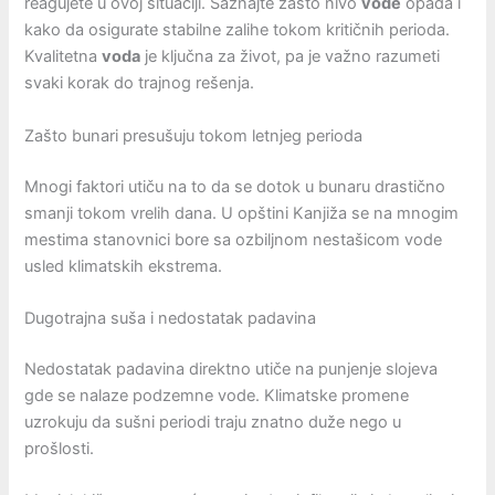
reagujete u ovoj situaciji. Saznajte zašto nivo
vode
opada i
kako da osigurate stabilne zalihe tokom kritičnih perioda.
Kvalitetna
voda
je ključna za život, pa je važno razumeti
svaki korak do trajnog rešenja.
Zašto bunari presušuju tokom letnjeg perioda
Mnogi faktori utiču na to da se dotok u bunaru drastično
smanji tokom vrelih dana. U opštini Kanjiža se na mnogim
mestima stanovnici bore sa ozbiljnom nestašicom vode
usled klimatskih ekstrema.
Dugotrajna suša i nedostatak padavina
Nedostatak padavina direktno utiče na punjenje slojeva
gde se nalaze podzemne vode. Klimatske promene
uzrokuju da sušni periodi traju znatno duže nego u
prošlosti.