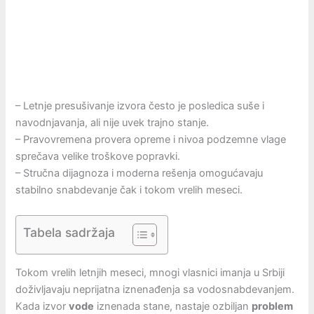
– Letnje presušivanje izvora često je posledica suše i
navodnjavanja, ali nije uvek trajno stanje.
– Pravovremena provera opreme i nivoa podzemne vlage
sprečava velike troškove popravki.
– Stručna dijagnoza i moderna rešenja omogućavaju
stabilno snabdevanje čak i tokom vrelih meseci.
Tabela sadržaja
Tokom vrelih letnjih meseci, mnogi vlasnici imanja u Srbiji
doživljavaju neprijatna iznenađenja sa vodosnabdevanjem.
Kada izvor
vode
iznenada stane, nastaje ozbiljan
problem