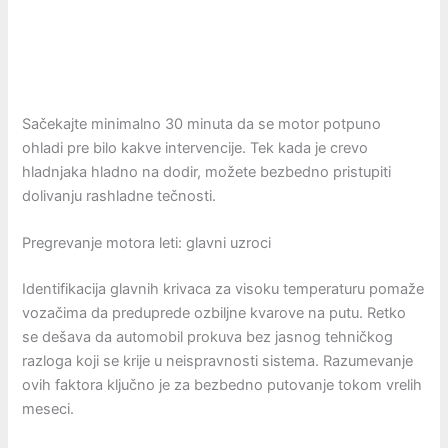
Sačekajte minimalno 30 minuta da se motor potpuno
ohladi pre bilo kakve intervencije. Tek kada je crevo
hladnjaka hladno na dodir, možete bezbedno pristupiti
dolivanju rashladne tečnosti.
Pregrevanje motora leti: glavni uzroci
Identifikacija glavnih krivaca za visoku temperaturu pomaže
vozačima da preduprede ozbiljne kvarove na putu. Retko
se dešava da automobil prokuva bez jasnog tehničkog
razloga koji se krije u neispravnosti sistema. Razumevanje
ovih faktora ključno je za bezbedno putovanje tokom vrelih
meseci.