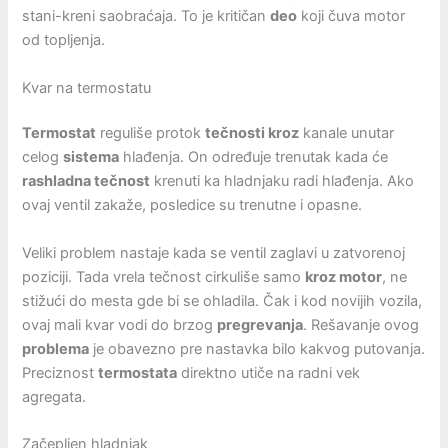
stani-kreni saobraćaja. To je kritičan
deo
koji čuva motor
od topljenja.
Kvar na termostatu
Termostat
reguliše protok
tečnosti kroz
kanale unutar
celog
sistema
hlađenja. On određuje trenutak kada će
rashladna tečnost
krenuti ka hladnjaku radi hlađenja. Ako
ovaj ventil zakaže, posledice su trenutne i opasne.
Veliki problem nastaje kada se ventil zaglavi u zatvorenoj
poziciji. Tada vrela tečnost cirkuliše samo
kroz motor
, ne
stižući do mesta gde bi se ohladila. Čak i kod novijih vozila,
ovaj mali kvar vodi do brzog
pregrevanja
. Rešavanje ovog
problema
je obavezno pre nastavka bilo kakvog putovanja.
Preciznost
termostata
direktno utiče na radni vek
agregata.
Začepljen hladnjak