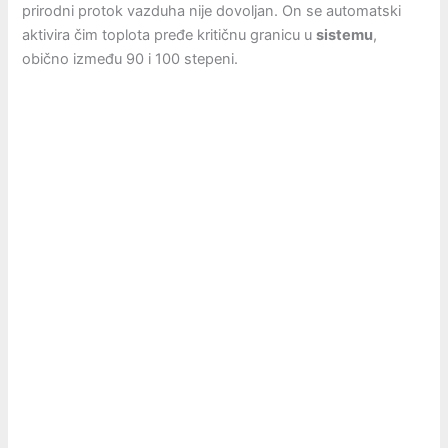
prirodni protok vazduha nije dovoljan. On se automatski
aktivira čim toplota pređe kritičnu granicu u
sistemu
,
obično između 90 i 100 stepeni.