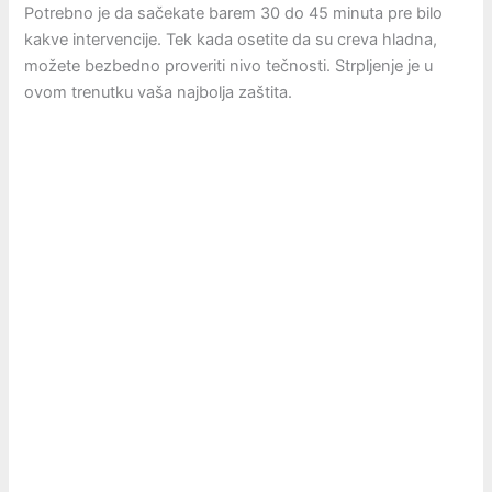
Potrebno je da sačekate barem 30 do 45 minuta pre bilo
kakve intervencije. Tek kada osetite da su creva hladna,
možete bezbedno proveriti nivo tečnosti. Strpljenje je u
ovom trenutku vaša najbolja zaštita.