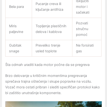
Isključiti
Pucanje creva ili
Bela para
motor i
ključanje antifriza
sačekati
Pozvati
Miris
Topljenje plastičnih
stručnu
paljevine
delova i kablova
pomoć
Gubitak
Preveliko trenje
Ne forsirati
snage
usled toplote
gas
Šta odmah uraditi kada motor počne da se pregreva
Brzo delovanje u kritičnim momentima pregrevanja
sprečava trajna oštećenja i skupe popravke na vozilu.
Vozač mora ostati pribran i slediti specifičan protokol kako
bi zaštitio unutrašnje komponente.