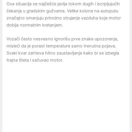
Ova situacija se najčešće javlja tokom dugih i iscrpljujućih
čekanja u gradskim gužvama. Velike kolone na autoputu
značajno smanjuju prirodno strujanje vazduha koje motor
dobija normalnim kretanjem.
Vozači često nesvesno ignorišu prve znake upozorenja,
misleći da je porast temperature samo trenutna pojava.
Svaki kvar zahteva hitno zaustavljanje kako bi se izbegla
trajna šteta i sačuvao motor.