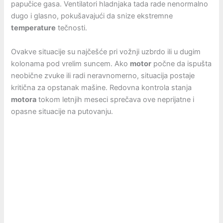
papučice gasa. Ventilatori hladnjaka tada rade nenormalno
dugo i glasno, pokušavajući da snize ekstremne
temperature
tečnosti.
Ovakve situacije su najčešće pri vožnji uzbrdo ili u dugim
kolonama pod vrelim suncem. Ako
motor
počne da ispušta
neobične zvuke ili radi neravnomerno, situacija postaje
kritična za opstanak mašine. Redovna kontrola stanja
motora
tokom letnjih meseci sprečava ove neprijatne i
opasne situacije na putovanju.