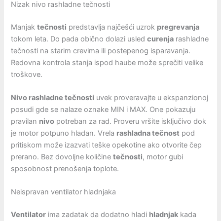
Nizak nivo rashladne tečnosti
Manjak
tečnosti
predstavlja najčešći uzrok
pregrevanja
tokom leta. Do pada obično dolazi usled
curenja
rashladne
tečnosti na starim crevima ili postepenog isparavanja.
Redovna kontrola stanja ispod haube može sprečiti velike
troškove.
Nivo rashladne tečnosti
uvek proveravajte u ekspanzionoj
posudi gde se nalaze oznake MIN i MAX. One pokazuju
pravilan
nivo
potreban za rad. Proveru vršite isključivo dok
je motor potpuno hladan. Vrela
rashladna tečnost
pod
pritiskom može izazvati teške opekotine ako otvorite čep
prerano. Bez dovoljne količine
tečnosti
, motor gubi
sposobnost prenošenja toplote.
Neispravan ventilator hladnjaka
Ventilator
ima zadatak da dodatno hladi
hladnjak
kada