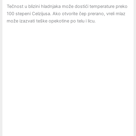
Tečnost u blizini hladnjaka može dostići temperature preko
100 stepeni Celzijusa. Ako otvorite čep prerano, vreli mlaz
može izazvati teške opekotine po telu i licu.