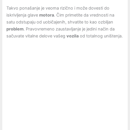
Takvo ponašanje je veoma rizično i može dovesti do
iskrivljenja glave
motora
. Čim primetite da vrednosti na
satu odstupaju od uobičajenih, shvatite to kao ozbiljan
problem
. Pravovremeno zaustavljanje je jedini način da
sačuvate vitalne delove vašeg
vozila
od totalnog uništenja.