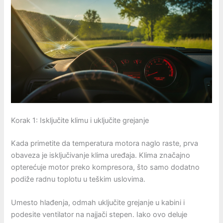
Korak 1: Isključite klimu i uključite grejanje
Kada primetite da temperatura motora naglo raste, prva
obaveza je isključivanje klima uređaja. Klima značajno
opterećuje motor preko kompresora, što samo dodatno
podiže radnu toplotu u teškim uslovima.
Umesto hlađenja, odmah uključite grejanje u kabini i
podesite ventilator na najjači stepen. Iako ovo deluje