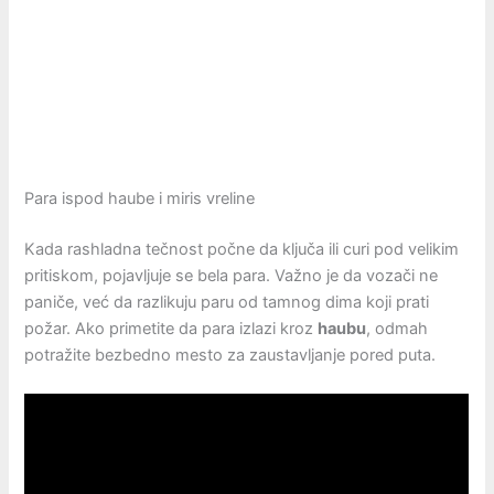
Para ispod haube i miris vreline
Kada rashladna tečnost počne da ključa ili curi pod velikim
pritiskom, pojavljuje se bela para. Važno je da vozači ne
paniče, već da razlikuju paru od tamnog dima koji prati
požar. Ako primetite da para izlazi kroz
haubu
, odmah
potražite bezbedno mesto za zaustavljanje pored puta.