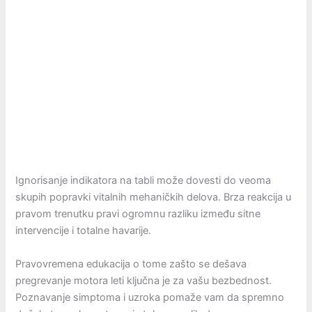
Ignorisanje indikatora na tabli može dovesti do veoma
skupih popravki vitalnih mehaničkih delova. Brza reakcija u
pravom trenutku pravi ogromnu razliku između sitne
intervencije i totalne havarije.
Pravovremena edukacija o tome zašto se dešava
pregrevanje motora leti ključna je za vašu bezbednost.
Poznavanje simptoma i uzroka pomaže vam da spremno