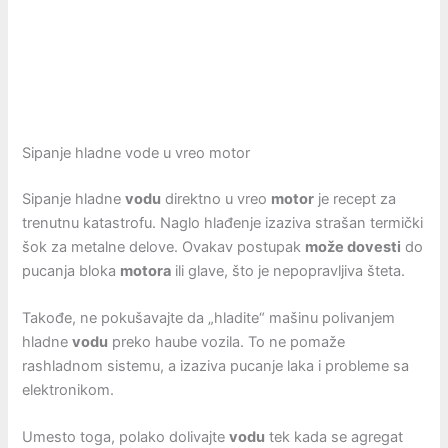
Sipanje hladne vode u vreo motor
Sipanje hladne
vodu
direktno u vreo
motor
je recept za
trenutnu katastrofu. Naglo hlađenje izaziva strašan termički
šok za metalne delove. Ovakav postupak
može dovesti
do
pucanja bloka
motora
ili glave, što je nepopravljiva šteta.
Takođe, ne pokušavajte da „hladite“ mašinu polivanjem
hladne
vodu
preko haube vozila. To ne pomaže
rashladnom sistemu, a izaziva pucanje laka i probleme sa
elektronikom.
Umesto toga, polako dolivajte
vodu
tek kada se agregat