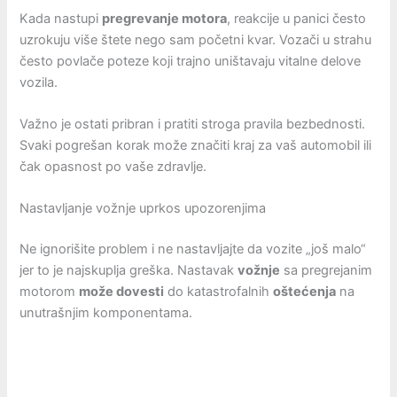
Kada nastupi
pregrevanje motora
, reakcije u panici često
uzrokuju više štete nego sam početni kvar. Vozači u strahu
često povlače poteze koji trajno uništavaju vitalne delove
vozila.
Važno je ostati pribran i pratiti stroga pravila bezbednosti.
Svaki pogrešan korak može značiti kraj za vaš automobil ili
čak opasnost po vaše zdravlje.
Nastavljanje vožnje uprkos upozorenjima
Ne ignorišite problem i ne nastavljajte da vozite „još malo“
jer to je najskuplja greška. Nastavak
vožnje
sa pregrejanim
motorom
može dovesti
do katastrofalnih
oštećenja
na
unutrašnjim komponentama.