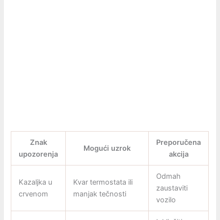
Znak
Preporučena
Mogući uzrok
upozorenja
akcija
Odmah
Kazaljka u
Kvar termostata ili
zaustaviti
crvenom
manjak tečnosti
vozilo