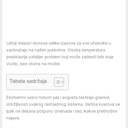
Letnji meseci donose velike izazove za sve učesnike u
saobraćaju na našim putevima. Visoka temperatura
predstavlja ozbiljan problem koji može zadesiti bilo koje
vozilo, bez obzira na model.
Tabela sadržaja
Ekstremni uslovi tokom jula i avgusta testiraju granice
izdržljivosti svakog rashladnog sistema. Većina kvarova se
ipak ne dešava potpuno iznenada i bez ikakve prethodne
najave.