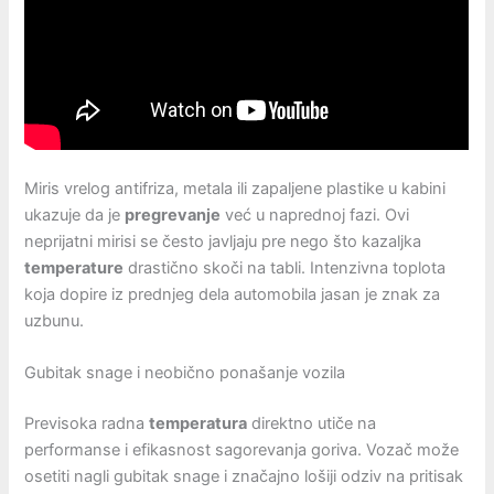
Miris vrelog antifriza, metala ili zapaljene plastike u kabini
ukazuje da je
pregrevanje
već u naprednoj fazi. Ovi
neprijatni mirisi se često javljaju pre nego što kazaljka
temperature
drastično skoči na tabli. Intenzivna toplota
koja dopire iz prednjeg dela automobila jasan je znak za
uzbunu.
Gubitak snage i neobično ponašanje vozila
Previsoka radna
temperatura
direktno utiče na
performanse i efikasnost sagorevanja goriva. Vozač može
osetiti nagli gubitak snage i značajno lošiji odziv na pritisak