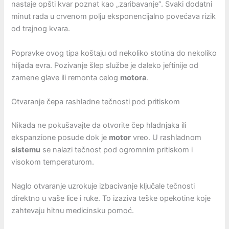
nastaje opšti kvar poznat kao „zaribavanje“. Svaki dodatni
minut rada u crvenom polju eksponencijalno povećava rizik
od trajnog kvara.
Popravke ovog tipa koštaju od nekoliko stotina do nekoliko
hiljada evra. Pozivanje šlep službe je daleko jeftinije od
zamene glave ili remonta celog
motora
.
Otvaranje čepa rashladne tečnosti pod pritiskom
Nikada ne pokušavajte da otvorite čep hladnjaka ili
ekspanzione posude dok je
motor
vreo. U rashladnom
sistemu
se nalazi tečnost pod ogromnim pritiskom i
visokom temperaturom.
Naglo otvaranje uzrokuje izbacivanje ključale tečnosti
direktno u vaše lice i ruke. To izaziva teške opekotine koje
zahtevaju hitnu medicinsku pomoć.