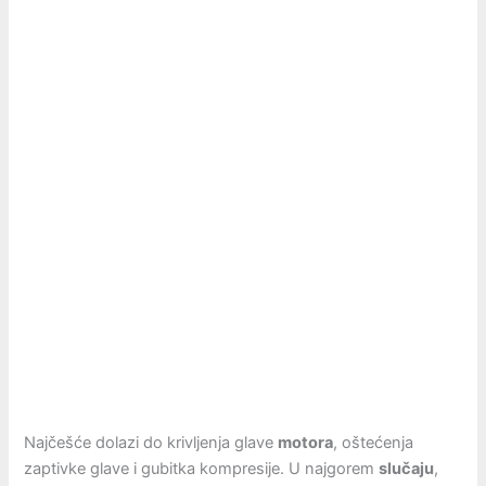
Najčešće dolazi do krivljenja glave
motora
, oštećenja
zaptivke glave i gubitka kompresije. U najgorem
slučaju
,