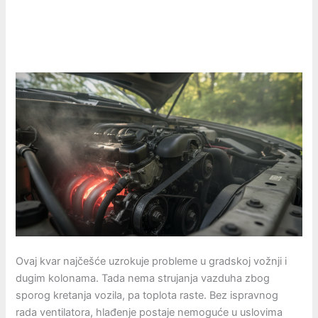
Ovaj kvar najčešće uzrokuje probleme u gradskoj vožnji i
dugim kolonama. Tada nema strujanja vazduha zbog
sporog kretanja vozila, pa toplota raste. Bez ispravnog
rada ventilatora, hlađenje postaje nemoguće u uslovima