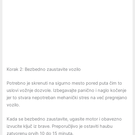
Korak 2: Bezbedno zaustavite vozilo
Potrebno je skrenuti na sigurno mesto pored puta čim to
uslovi vožnje dozvole. Izbegavajte panično i naglo kočenje
jer to stvara nepotreban mehanički stres na već pregrejano
vozilo.
Kada se bezbedno zaustavite, ugasite motor i obavezno
izvucite ključ iz brave. Preporučljivo je ostaviti haubu
zatvorenu prvih 10 do 15 minuta.