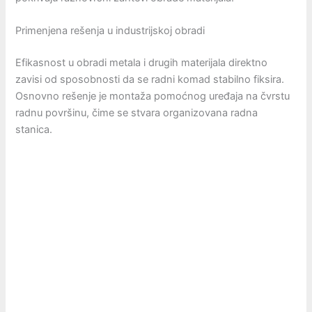
Primenjena rešenja u industrijskoj obradi
Efikasnost u obradi metala i drugih materijala direktno
zavisi od sposobnosti da se radni komad stabilno fiksira.
Osnovno rešenje je montaža pomoćnog uređaja na čvrstu
radnu površinu, čime se stvara organizovana radna
stanica.