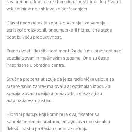
izvanredan odnos cene i funkcionalnosti. Ima dug životni
vek i minimalne zahteve za održavanjem.
Glavni nedostatak je sporije otvaranje i zatvaranje. U
serijskoj proizvodnji, pneumatske ili hidraulične stege
postižu veću produktivnost.
Prenosivost i fleksibilnost montaže daju mu prednost nad
specijalizovanim mašinskim stegama. One su često
integrisane u obradne centre.
Stručna procena ukazuje da je za radioničke uslove sa
raznovrsnim zahtevima ovaj alat optimalan izbor. Za
specijalizovanu serijsku proizvodnju efikasniji su
automatizovani sistemi.
Hibridni pristup, koji kombinuje ovaj fiksator sa
komplementarnim
alatima
, omogućava maksimalnu
fleksibilnost u profesionalnom okruženju.