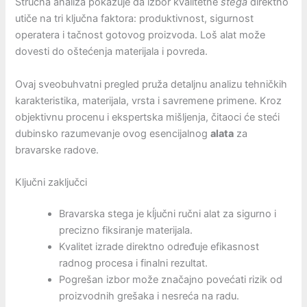
Stručna analiza pokazuje da izbor kvalitetne
stega
direktno
utiče na tri ključna faktora: produktivnost, sigurnost
operatera i tačnost gotovog proizvoda. Loš alat može
dovesti do oštećenja materijala i povreda.
Ovaj sveobuhvatni pregled pruža detaljnu analizu tehničkih
karakteristika, materijala, vrsta i savremene primene. Kroz
objektivnu procenu i ekspertska mišljenja, čitaoci će steći
dubinsko razumevanje ovog esencijalnog
alata
za
bravarske radove.
Ključni zaključci
Bravarska stega je kĺjučni ručni alat za sigurno i
precizno fiksiranje materijala.
Kvalitet izrade direktno određuje efikasnost
radnog procesa i finalni rezultat.
Pogrešan izbor može značajno povećati rizik od
proizvodnih grešaka i nesreća na radu.