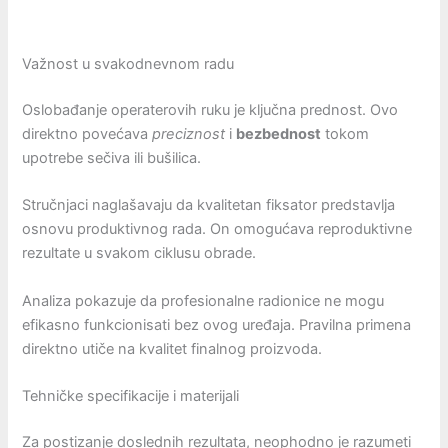
Važnost u svakodnevnom radu
Oslobađanje operaterovih ruku je ključna prednost. Ovo
direktno povećava
preciznost
i
bezbednost
tokom
upotrebe sečiva ili bušilica.
Stručnjaci naglašavaju da kvalitetan fiksator predstavlja
osnovu produktivnog rada. On omogućava reproduktivne
rezultate u svakom ciklusu obrade.
Analiza pokazuje da profesionalne radionice ne mogu
efikasno funkcionisati bez ovog uređaja. Pravilna primena
direktno utiče na kvalitet finalnog proizvoda.
Tehničke specifikacije i materijali
Za postizanje doslednih rezultata, neophodno je razumeti