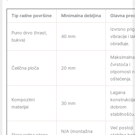
Tip radne površine
Minimalna debljina
Glavna pre
Izvrsno prig
Puno drvo (hrast,
40 mm
vibracije i l
bukva)
obrađuje.
Maksimalna
čvrstoća i
Čelična ploča
20 mm
otpornost n
oštećenja.
Lagana
Kompozitni
konstrukcija
30 mm
materijal
dobrom
stabilnošću
Već postoji
N/A (montažna