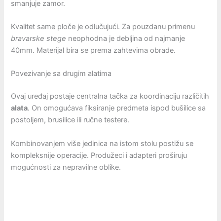
smanjuje zamor.
Kvalitet same ploče je odlučujući. Za pouzdanu primenu
bravarske stege
neophodna je debljina od najmanje
40mm. Materijal bira se prema zahtevima obrade.
Povezivanje sa drugim alatima
Ovaj uređaj postaje centralna tačka za koordinaciju različitih
alata
. On omogućava fiksiranje predmeta ispod bušilice sa
postoljem, brusilice ili ručne testere.
Kombinovanjem više jedinica na istom stolu postižu se
kompleksnije operacije. Produžeci i adapteri proširuju
mogućnosti za nepravilne oblike.