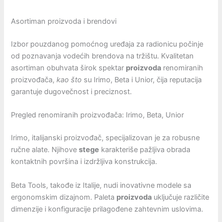
Asortiman proizvoda i brendovi
Izbor pouzdanog pomoćnog uređaja za radionicu počinje
od poznavanja vodećih brendova na tržištu. Kvalitetan
asortiman obuhvata širok spektar
proizvoda
renomiranih
proizvođača,
kao što
su Irimo, Beta i Unior, čija reputacija
garantuje dugovečnost i preciznost.
Pregled renomiranih proizvođača: Irimo, Beta, Unior
Irimo, italijanski proizvođač, specijalizovan je za robusne
ručne alate. Njihove
stege
karakteriše pažljiva obrada
kontaktnih površina i izdržljiva konstrukcija.
Beta Tools, takođe iz Italije, nudi inovativne modele sa
ergonomskim dizajnom. Paleta
proizvoda
uključuje različite
dimenzije i konfiguracije prilagođene zahtevnim uslovima.