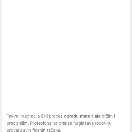
Takva integracija čini proces
obradu
materijala
bržim i
preciznijim. Profesionalna praksa naglašava redovnu
proveru svih fiksnih tačaka.