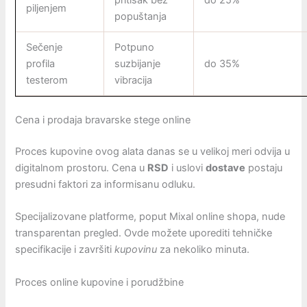
pritisak bez
do 25%
piljenjem
popuštanja
Sečenje
Potpuno
profila
suzbijanje
do 35%
testerom
vibracija
Cena i prodaja bravarske stege online
Proces kupovine ovog alata danas se u velikoj meri odvija u
digitalnom prostoru. Cena u
RSD
i uslovi
dostave
postaju
presudni faktori za informisanu odluku.
Specijalizovane platforme, poput Mixal online shopa, nude
transparentan pregled. Ovde možete uporediti tehničke
specifikacije i završiti
kupovinu
za nekoliko minuta.
Proces online kupovine i porudžbine