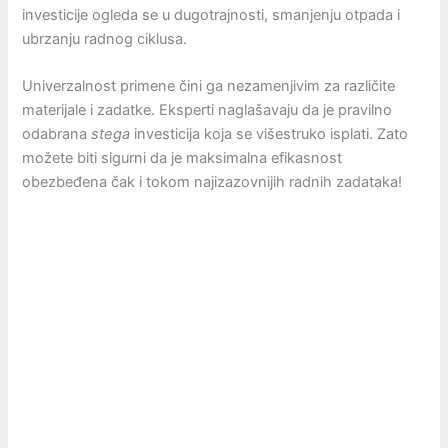
investicije ogleda se u dugotrajnosti, smanjenju otpada i
ubrzanju radnog ciklusa.
Univerzalnost primene čini ga nezamenjivim za različite
materijale i zadatke. Eksperti naglašavaju da je pravilno
odabrana
stega
investicija koja se višestruko isplati. Zato
možete biti sigurni da je maksimalna efikasnost
obezbeđena čak i tokom najizazovnijih radnih zadataka!