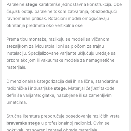
Paralelne
stege
karakteriše jednostavna konstrukcija. Obe
čeljusti
ostaju paralelne tokom zatvaranja, obezbeđujući
ravnomeran pritisak. Rotacioni modeli omogućavaju
okretanje predmeta oko vertikalne ose.
Prema tipu montaže, razlikuju se modeli sa vijčanom
stezaljkom za ivicu stola i oni sa pločom za trajnu
instalaciju. Specijalizovane varijante uključuju uređaje sa
brzom akcijom ili vakuumske modele za nemagnetične
materijale.
Dimenzionalna kategorizacija deli ih na lične, standardne
radioničke i industrijske
stege
. Materijal
čeljusti
takođe
definiše varijante: glatke, nazubljene ili sa zamenljivim
umetcima.
Stručna literatura preporučuje posedovanje različitih vrsta
bravarske stege
u profesionalnoj radionici. Ovim se
pokrivaju raznovrsni zahtevi obrade materijala.