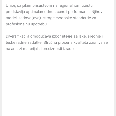
Unior, sa jakim prisustvom na regionalnom tržištu,
predstavlja optimalan odnos cene i performansi. Njihovi
modeli zadovoljavaju stroge evropske standarde za
profesionalnu upotrebu.
Diversifikacija omogućava izbor
stege
za lake, srednje i
teške radne zadatke. Stručna procena kvaliteta zasniva se
na analizi materijala i preciznosti izrade.