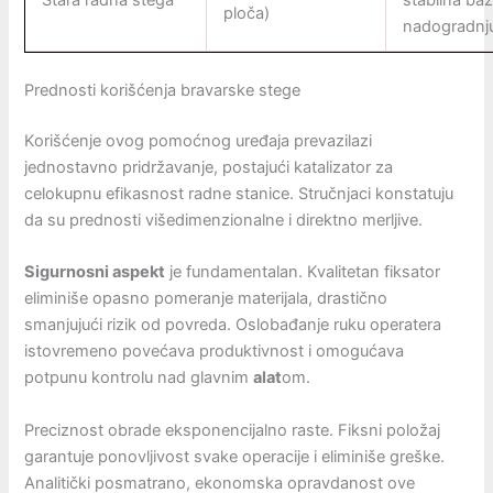
Stara radna stega
stabilna ba
ploča)
nadogradnj
Prednosti korišćenja bravarske stege
Korišćenje ovog pomoćnog uređaja prevazilazi
jednostavno pridržavanje, postajući katalizator za
celokupnu efikasnost radne stanice. Stručnjaci konstatuju
da su prednosti višedimenzionalne i direktno merljive.
Sigurnosni aspekt
je fundamentalan. Kvalitetan fiksator
eliminiše opasno pomeranje materijala, drastično
smanjujući rizik od povreda. Oslobađanje ruku operatera
istovremeno povećava produktivnost i omogućava
potpunu kontrolu nad glavnim
alat
om.
Preciznost obrade eksponencijalno raste. Fiksni položaj
garantuje ponovljivost svake operacije i eliminiše greške.
Analitički posmatrano, ekonomska opravdanost ove