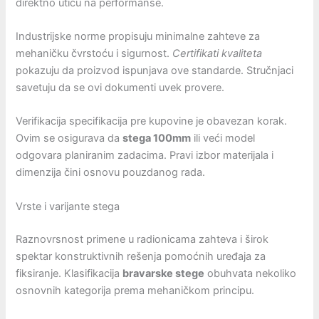
direktno utiču na performanse.
Industrijske norme propisuju minimalne zahteve za
mehaničku čvrstoću i sigurnost.
Certifikati kvaliteta
pokazuju da proizvod ispunjava ove standarde. Stručnjaci
savetuju da se ovi dokumenti uvek provere.
Verifikacija specifikacija pre kupovine je obavezan korak.
Ovim se osigurava da
stega 100mm
ili veći model
odgovara planiranim zadacima. Pravi izbor materijala i
dimenzija čini osnovu pouzdanog rada.
Vrste i varijante stega
Raznovrsnost primene u radionicama zahteva i širok
spektar konstruktivnih rešenja pomoćnih uređaja za
fiksiranje. Klasifikacija
bravarske stege
obuhvata nekoliko
osnovnih kategorija prema mehaničkom principu.