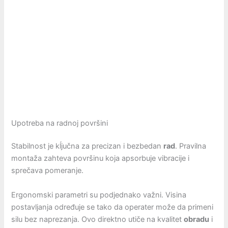
Upotreba na radnoj površini
Stabilnost je kĺjučna za precizan i bezbedan
rad
. Pravilna
montaža zahteva površinu koja apsorbuje vibracije i
sprečava pomeranje.
Ergonomski parametri su podjednako važni. Visina
postavljanja određuje se tako da operater može da primeni
silu bez naprezanja. Ovo direktno utiče na kvalitet
obradu
i