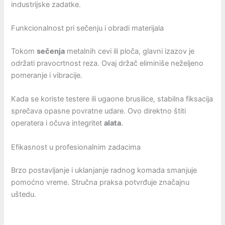
industrijske zadatke.
Funkcionalnost pri sečenju i obradi materijala
Tokom
sečenja
metalnih cevi ili ploča, glavni izazov je
održati pravocrtnost reza. Ovaj držač eliminiše neželjeno
pomeranje i vibracije.
Kada se koriste testere ili ugaone brusilice, stabilna fiksacija
sprečava opasne povratne udare. Ovo direktno štiti
operatera i očuva integritet
alata
.
Efikasnost u profesionalnim zadacima
Brzo postavljanje i uklanjanje radnog komada smanjuje
pomoćno vreme. Stručna praksa potvrđuje značajnu
uštedu.