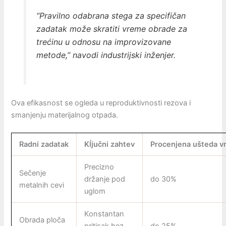
“Pravilno odabrana stega za specifičan
zadatak može skratiti vreme obrade za
trećinu u odnosu na improvizovane
metode,” navodi industrijski inženjer.
Ova efikasnost se ogleda u reproduktivnosti rezova i
smanjenju materijalnog otpada.
Radni zadatak
Kĺjučni zahtev
Procenjena ušteda 
Precizno
Sečenje
držanje pod
do 30%
metalnih cevi
uglom
Konstantan
Obrada ploča