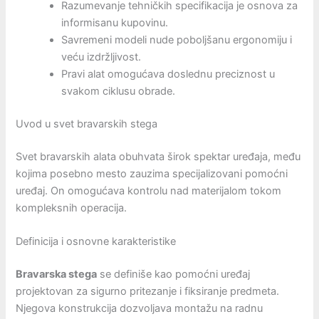
Razumevanje tehničkih specifikacija je osnova za
informisanu kupovinu.
Savremeni modeli nude poboljšanu ergonomiju i
veću izdržljivost.
Pravi alat omogućava doslednu preciznost u
svakom ciklusu obrade.
Uvod u svet bravarskih stega
Svet bravarskih alata obuhvata širok spektar uređaja, među
kojima posebno mesto zauzima specijalizovani pomoćni
uređaj. On omogućava kontrolu nad materijalom tokom
kompleksnih operacija.
Definicija i osnovne karakteristike
Bravarska stega
se definiše kao pomoćni uređaj
projektovan za sigurno pritezanje i fiksiranje predmeta.
Njegova konstrukcija dozvoljava montažu na radnu