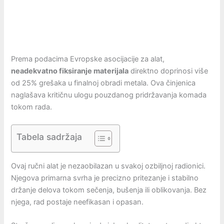
Prema podacima Evropske asocijacije za alat,
neadekvatno fiksiranje materijala
direktno doprinosi više
od 25% grešaka u finalnoj obradi metala. Ova činjenica
naglašava kritičnu ulogu pouzdanog pridržavanja komada
tokom rada.
Tabela sadržaja
Ovaj ručni alat je nezaobilazan u svakoj ozbiljnoj radionici.
Njegova primarna svrha je precizno pritezanje i stabilno
držanje delova tokom sečenja, bušenja ili oblikovanja. Bez
njega, rad postaje neefikasan i opasan.