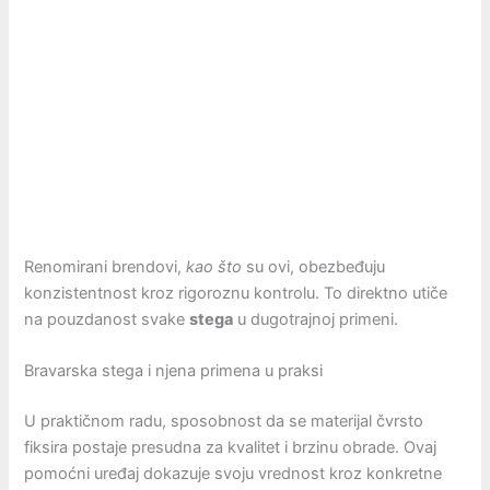
Renomirani brendovi,
kao što
su ovi, obezbeđuju
konzistentnost kroz rigoroznu kontrolu. To direktno utiče
na pouzdanost svake
stega
u dugotrajnoj primeni.
Bravarska stega i njena primena u praksi
U praktičnom radu, sposobnost da se materijal čvrsto
fiksira postaje presudna za kvalitet i brzinu obrade. Ovaj
pomoćni uređaj dokazuje svoju vrednost kroz konkretne