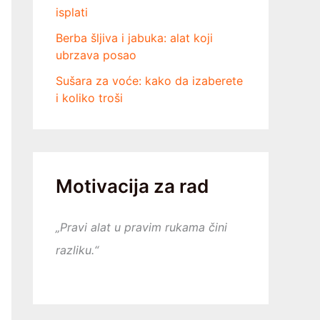
isplati
Berba šljiva i jabuka: alat koji
ubrzava posao
Sušara za voće: kako da izaberete
i koliko troši
Motivacija za rad
„Pravi alat u pravim rukama čini
razliku.“