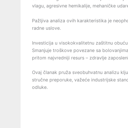
vlagu, agresivne hemikalije, mehaničke udar
Pažljiva analiza ovih karakteristika je neo
radne uslove.
Investicija u visokokvalitetnu zaštitnu ob
Smanjuje troškove povezane sa bolovanjima,
pritom najvredniji resurs – zdravlje zaposlen
Ovaj članak pruža sveobuhvatnu analizu ključ
stručne preporuke, važeće industrijske stan
odluke.