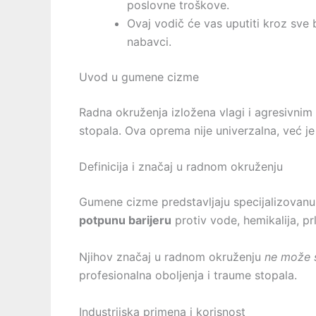
poslovne troškove.
Ovaj vodič će vas uputiti kroz sve
nabavci.
Uvod u gumene cizme
Radna okruženja izložena vlagi i agresivnim
stopala. Ova oprema nije univerzalna, već je
Definicija i značaj u radnom okruženju
Gumene cizme predstavljaju specijalizovanu 
potpunu barijeru
protiv vode, hemikalija, pr
Njihov značaj u radnom okruženju
ne može s
profesionalna oboljenja i traume stopala.
Industrijska primena i korisnost