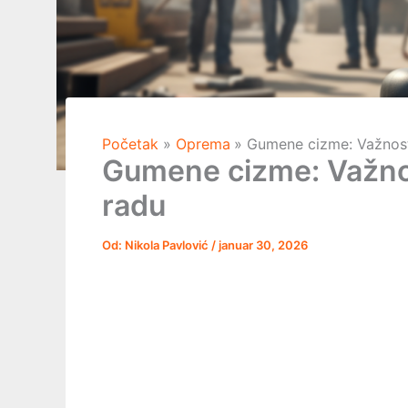
Početak
Oprema
Gumene cizme: Važnost k
Gumene cizme: Važnost
radu
Od:
Nikola Pavlović
/
januar 30, 2026