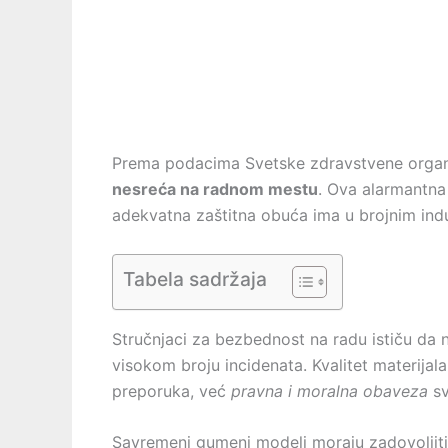
Prema podacima Svetske zdravstvene organi
nesreća na radnom mestu
. Ova alarmantna 
adekvatna zaštitna obuća ima u brojnim indu
Tabela sadržaja
Stručnjaci za bezbednost na radu ističu da 
visokom broju incidenata. Kvalitet materijal
preporuka, već
pravna i moralna obaveza
sv
Savremeni gumeni modeli moraju zadovoljiti 