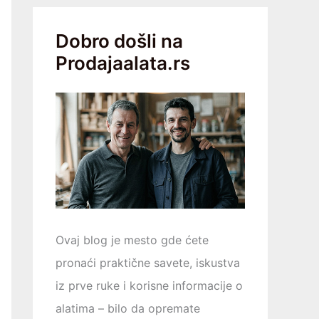
Dobro došli na
Prodajaalata.rs
Ovaj blog je mesto gde ćete
pronaći praktične savete, iskustva
iz prve ruke i korisne informacije o
alatima – bilo da opremаtе