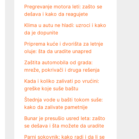
Pregrevanje motora leti: zašto se
dešava i kako da reagujete
Klima u autu ne hladi: uzroci i kako
da je dopunite
Priprema kuće i dvorišta za letnje
oluje: šta da uradite unapred
Zaštita automobila od grada:
mreže, pokrivači i druga rešenja
Kada i koliko zalivati po vrućini:
greške koje suše baštu
Štednja vode u bašti tokom suše:
kako da zalivate pametnije
Bunar je presušio usred leta: zašto
se dešava i šta možete da uradite
Parni sokovnik: kako radi i da li se