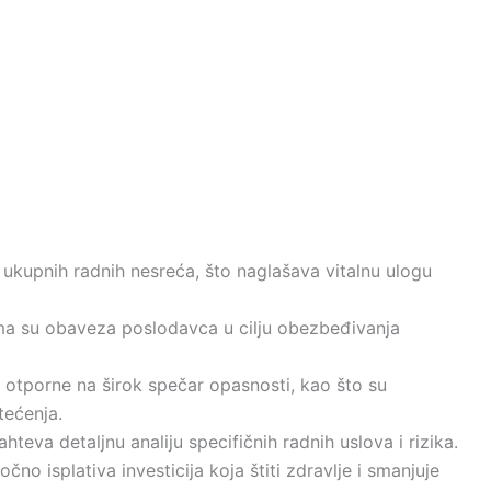
ukupnih radnih nesreća, što naglašava vitalnu ulogu
ima su obaveza poslodavca u cilju obezbeđivanja
 otporne na širok spečar opasnosti, kao što su
tećenja.
eva detaljnu analiju specifičnih radnih uslova i rizika.
no isplativa investicija koja štiti zdravlje i smanjuje