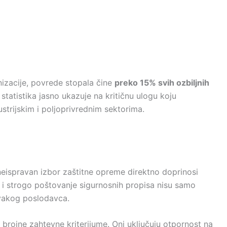
zacije, povrede stopala čine
preko 15% svih ozbiljnih
statistika jasno ukazuje na kritičnu ulogu koju
strijskim i poljoprivrednim sektorima.
neispravan izbor zaštitne opreme direktno doprinosi
a i strogo poštovanje sigurnosnih propisa nisu samo
akog poslodavca.
brojne zahtevne kriterijume. Oni uključuju otpornost na