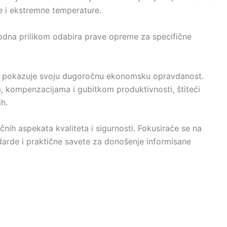
e i ekstremne temperature.
phodna prilikom odabira prave opreme za specifične
uću pokazuje svoju dugoročnu ekonomsku opravdanost.
 kompenzacijama i gubitkom produktivnosti, štiteći
ih.
nih aspekata kvaliteta i sigurnosti. Fokusiraće se na
darde i praktične savete za donošenje informisane