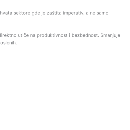
vata sektore gde je zaštita imperativ, a ne samo
direktno utiče na produktivnost i bezbednost. Smanjuje
oslenih.