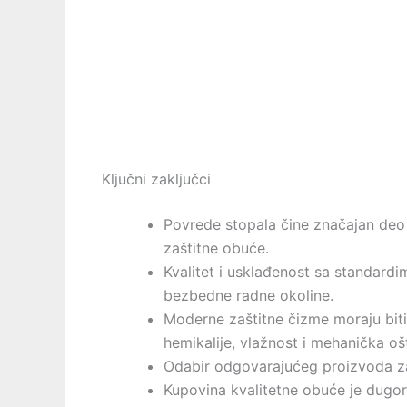
Ključni zaključci
Povrede stopala čine značajan deo 
zaštitne obuće.
Kvalitet i usklađenost sa standard
bezbedne radne okoline.
Moderne zaštitne čizme moraju biti
hemikalije, vlažnost i mehanička oš
Odabir odgovarajućeg proizvoda zaht
Kupovina kvalitetne obuće je dugoroč