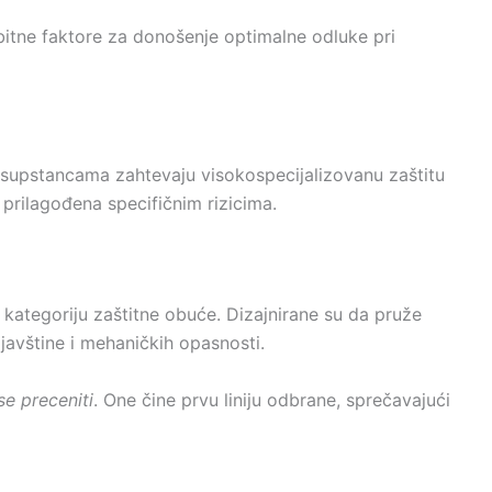
 bitne faktore za donošenje optimalne odluke pri
 supstancama zahtevaju visokospecijalizovanu zaštitu
 prilagođena specifičnim rizicima.
kategoriju zaštitne obuće. Dizajnirane su da pruže
ljavštine i mehaničkih opasnosti.
e preceniti
. One čine prvu liniju odbrane, sprečavajući