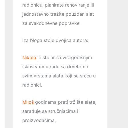
radionicu, planirate renoviranje ili
jednostavno tražite pouzdan alat
za svakodnevne popravke.
Iza bloga stoje dvojica autora:
Nikola
je stolar sa višegodišnjim
iskustvom u radu sa drvetom i
svim vrstama alata koji se sreću u
radionici.
Miloš
godinama prati tržište alata,
sarađuje sa stručnjacima i
proizvođačima.