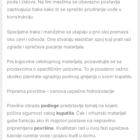
poda i zidova. Na tim mestima se obavezno postavlja
zaptivajuća traka kako bi se sprečilo prodiranje vode u
konstrukciju.
Specijalne trake i manžetne se utapaju u prvi sloj premaza
oko cevi i odvoda. One stvaraju elastičan spoj koji prati rad
zgrade i sprečava pucanje materijala.
Pre kupovine celokupnog materijala, posavetujte se sa
prodavcima o specifičnim uslovima. To je posebno važno
ukoliko planirate ugradnju podnog grejanja u svom kupatilu.
Priprema površine – osnova uspešne hidroizolacije
Pravilna obrada
podloge
predstavlja temelj na kojem
počiva sigurnost celog
kupatila
. Čak i vrhunski materijali
gube funkciju ako ih majstori postave na nepravilno
pripremljene
površine
. Kvalitetan rad u ovoj fazi sprečava
kasnije curenje vode i pojavu buđi u domu.