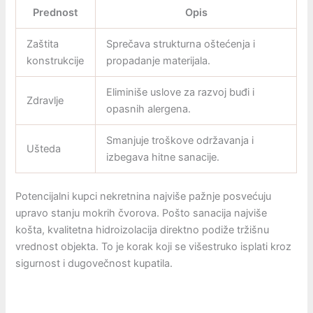
Prednost
Opis
Zaštita
Sprečava strukturna oštećenja i
konstrukcije
propadanje materijala.
Eliminiše uslove za razvoj buđi i
Zdravlje
opasnih alergena.
Smanjuje troškove održavanja i
Ušteda
izbegava hitne sanacije.
Potencijalni kupci nekretnina najviše pažnje posvećuju
upravo stanju mokrih čvorova. Pošto sanacija najviše
košta, kvalitetna hidroizolacija direktno podiže tržišnu
vrednost objekta. To je korak koji se višestruko isplati kroz
sigurnost i dugovečnost kupatila.