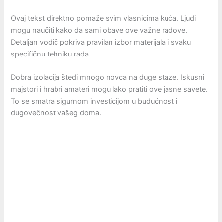
Ovaj tekst direktno pomaže svim vlasnicima kuća. Ljudi
mogu naučiti kako da sami obave ove važne radove.
Detaljan vodič pokriva pravilan izbor materijala i svaku
specifičnu tehniku rada.
Dobra izolacija štedi mnogo novca na duge staze. Iskusni
majstori i hrabri amateri mogu lako pratiti ove jasne savete.
To se smatra sigurnom investicijom u budućnost i
dugovečnost vašeg doma.