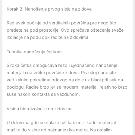
Korak 2: Nanošenje prvog sloja na zidove
Rad uvek počinje od vertikalnih površina pre nego što
pređete na pod prostorije. Ovo sprečava oštećenje sveže
izolacije na podu dok radite na zidovima.
Tehnika nanošenja četkom
Široka četka omogućava brzo i ujednačeno nanošenje
materijala na velike površine zidova. Prvi sloj nanosite
vertikalnim pokretima odozgo na dole uz blagi pritisak na
podlogu. Radite brzo jer se moderni materijali relativno brzo
suše nakon kontakta sa vazduhom.
Visina hidroizolacije na zidovima
U delovima gde se nalaze tuš kabine ili kade, materijal
mažite do visine od najmanje dva metra. Na ostalim