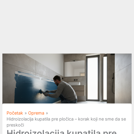
Početak
Oprema
Hidroizolacija kupatila pre pločica – korak koji ne sme da se
preskoči
Hidroizolacija kupatila pre