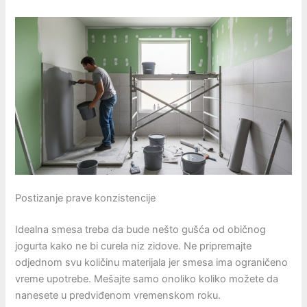
Postizanje prave konzistencije
Idealna smesa treba da bude nešto gušća od običnog
jogurta kako ne bi curela niz zidove. Ne pripremajte
odjednom svu količinu materijala jer smesa ima ograničeno
vreme upotrebe. Mešajte samo onoliko koliko možete da
nanesete u predviđenom vremenskom roku.