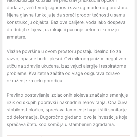
Hidroizolacija kupatila ne predstavlja luksuz ili opcioni
dodatak, već temelj sigurnosti svakog modernog prostora.
Njena glavna funkcija je da spreči prodor tečnosti u samu
konstrukciju objekta. Bez ove barijere, voda lako dospeva
do dubljih slojeva, uzrokujući pucanje betona i koroziju
armature.
Vlažne površine u ovom prostoru postaju idealno tlo za
razvoj opasne buđi i plesni. Ovi mikroorganizmi negativno
utiču na zdravlje ukućana, izazivajući alergije i respiratorne
probleme. Kvalitetna zaštita od vlage osigurava zdravo
okruženje za celu porodicu.
Pravilno postavljanje izolacionih slojeva značajno smanjuje
rizik od skupih popravki i naknadnih renoviranja. Ona čuva
stabilnost pločica, sprečava tamnjenje fuga i štiti sanitarije
od deformacija. Dugoročno gledano, ovo je investicija koja
sprečava štetu kod komšija u stambenim zgradama.