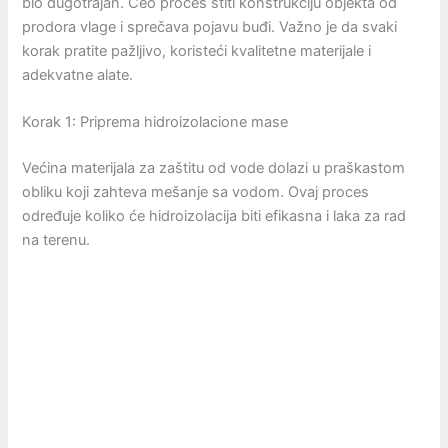
bio dugotrajan. Ceo proces štiti konstrukciju objekta od
prodora vlage i sprečava pojavu buđi. Važno je da svaki
korak pratite pažljivo, koristeći kvalitetne materijale i
adekvatne alate.
Korak 1: Priprema hidroizolacione mase
Većina materijala za zaštitu od vode dolazi u praškastom
obliku koji zahteva mešanje sa vodom. Ovaj proces
određuje koliko će hidroizolacija biti efikasna i laka za rad
na terenu.