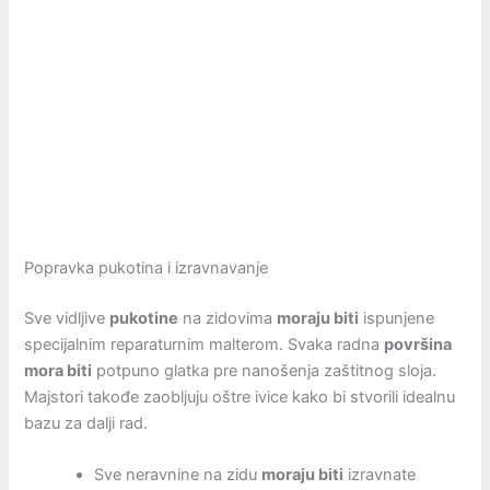
Popravka pukotina i izravnavanje
Sve vidljive
pukotine
na zidovima
moraju biti
ispunjene
specijalnim reparaturnim malterom. Svaka radna
površina
mora biti
potpuno glatka pre nanošenja zaštitnog sloja.
Majstori takođe zaobljuju oštre ivice kako bi stvorili idealnu
bazu za dalji rad.
Sve neravnine na zidu
moraju biti
izravnate