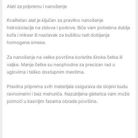
Alati za pripremu i nanošenje
Kvalitetan alat je ključan za pravilno nanošenje
hidroizolacije na zidove i podove. Biće vam potrebna dublja
kofa i mikser ili nastavak za bušilicu radi dobijanja
homogene smese.
Za nanošenje na velike površine koristite široke četke ili
valjke. Manje četke su neophodne za precizan rad u
uglovima i teško dostupnim mestima.
Pravilna priprema svih materijala osigurava da slojevi budu
ravnomerni i bez mehurića. Nazubljena gleterica vam može
pomoći u kasnijim fazama obrade površine.