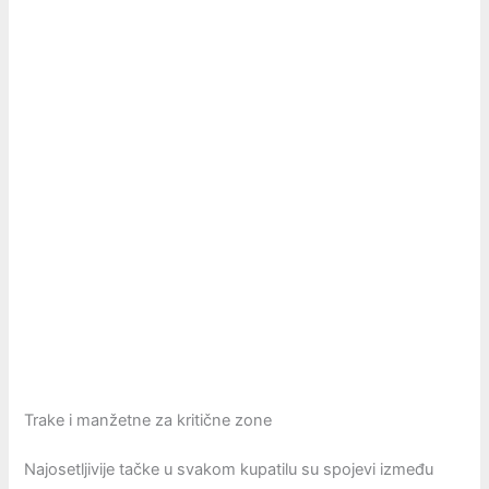
Trake i manžetne za kritične zone
Najosetljivije tačke u svakom kupatilu su spojevi između