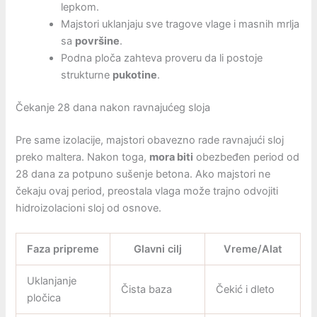
lepkom.
Majstori uklanjaju sve tragove vlage i masnih mrlja
sa
površine
.
Podna ploča zahteva proveru da li postoje
strukturne
pukotine
.
Čekanje 28 dana nakon ravnajućeg sloja
Pre same izolacije, majstori obavezno rade ravnajući sloj
preko maltera. Nakon toga,
mora biti
obezbeđen period od
28 dana za potpuno sušenje betona. Ako majstori ne
čekaju ovaj period, preostala vlaga može trajno odvojiti
hidroizolacioni sloj od osnove.
Faza pripreme
Glavni cilj
Vreme/Alat
Uklanjanje
Čista baza
Čekić i dleto
pločica