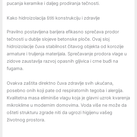
pucanja keramike i daljeg prodiranja tečnosti.
Kako hidroizolacija štiti konstrukciju i zdravlje
Pravilno postavljena barijera efikasno sprečava prodor
tečnosti u dublje slojeve betonske ploče. Ovaj sloj
hidroizolacije čuva stabilnost čitavog objekta od korozije
armature i truljenja materijala. Sprečavanje prodora vlage u
zidove zaustavlja razvoj opasnih gljivica i crne buđi na
fugama.
Ovakva zaštita direktno čuva zdravlje svih ukućana,
posebno onih koji pate od respiratornih tegoba i alergija.
Kvalitetna masa eliminiše vlagu koja je glavni uzrok kvarenja
mikroklime u modernim domovima. Voda više ne može da
ošteti strukturu zgrade niti da ugrozi higijenu vašeg
životnog prostora.