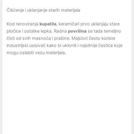
Čišćenje i uklanjanje starih materijala
Kod renoviranja
kupatila
, keramičari prvo uklanjaju stare
pločice i ostatke lepka. Radna
površina
se tada temeljno
čisti od svih masnoća i prašine. Majstori često koriste
industrijski usisivač kako bi uklonili i najsitnije čestice koje
mogu oslabiti vezu materijala.