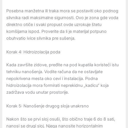
Posebna manžetna ili traka mora se postaviti oko podnog
slivnika radi maksimalne sigurnosti. Ovo je zona gde voda
direktno otiče i svaki propust ovde uzrokuje štetu
komšijama ispod. Proverite da li je materijal potpuno
obuhvatio ivice slivnika pre sušenja.
Korak 4: Hidroizolacija poda
Kada završite zidove, pređite na pod kupatila koristeći istu
tehniku nanošenja. Vodite računa da ne ostavljate
nepokrivena mesta oko cevi i instalacija. Podna
hidroizolacija mora formirati neprekidnu „kadicu“ koja
zadržava vodu unutar prostorije.
Korak 5: Nanošenje drugog sloja unakrsno
Nakon što se prvi sloj osuši, što obično traje 6 do 8 sati,
nanosi se drugi sloj. Njega nanosite horizontalnim