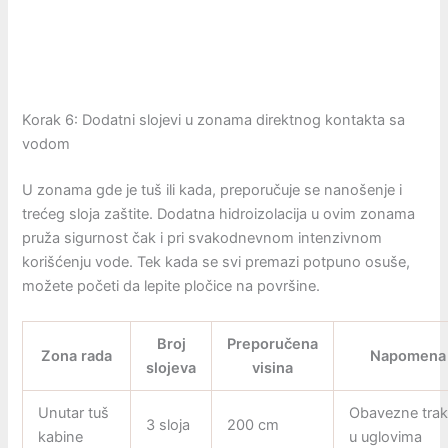
Korak 6: Dodatni slojevi u zonama direktnog kontakta sa
vodom
U zonama gde je tuš ili kada, preporučuje se nanošenje i
trećeg sloja zaštite. Dodatna hidroizolacija u ovim zonama
pruža sigurnost čak i pri svakodnevnom intenzivnom
korišćenju vode. Tek kada se svi premazi potpuno osuše,
možete početi da lepite pločice na površine.
Broj
Preporučena
Zona rada
Napomena
slojeva
visina
Unutar tuš
Obavezne tra
3 sloja
200 cm
kabine
u uglovima