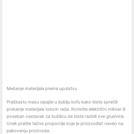
Mešanje materijala prema uputstvu
Praškastu masu sipajte u dublju kofu kako biste sprečili
prskanje materijala tokom rada. Koristite električni mikser ili
poseban nastavak za bušilicu da biste razbili sve grudvice.
Uvek pratite tačne proporcije koje je proizvođač naveo na
pakovanju proizvoda.