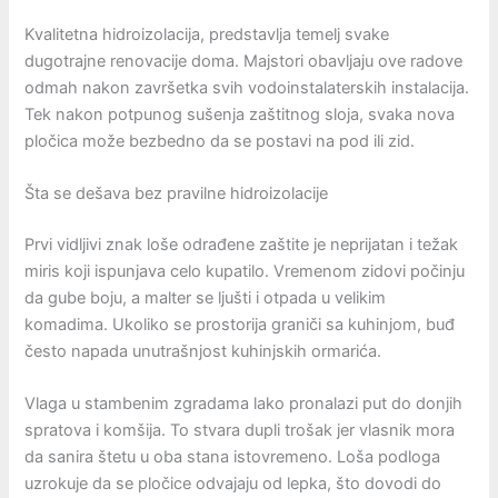
Kvalitetna hidroizolacija, predstavlja temelj svake
dugotrajne renovacije doma. Majstori obavljaju ove radove
odmah nakon završetka svih vodoinstalaterskih instalacija.
Tek nakon potpunog sušenja zaštitnog sloja, svaka nova
pločica može bezbedno da se postavi na pod ili zid.
Šta se dešava bez pravilne hidroizolacije
Prvi vidljivi znak loše odrađene zaštite je neprijatan i težak
miris koji ispunjava celo kupatilo. Vremenom zidovi počinju
da gube boju, a malter se ljušti i otpada u velikim
komadima. Ukoliko se prostorija graniči sa kuhinjom, buđ
često napada unutrašnjost kuhinjskih ormarića.
Vlaga u stambenim zgradama lako pronalazi put do donjih
spratova i komšija. To stvara dupli trošak jer vlasnik mora
da sanira štetu u oba stana istovremeno. Loša podloga
uzrokuje da se pločice odvajaju od lepka, što dovodi do