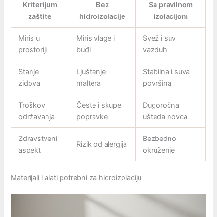
Kriterijum
Bez
Sa pravilnom
zaštite
hidroizolacije
izolacijom
Miris u
Miris vlage i
Svež i suv
prostoriji
buđi
vazduh
Stanje
Ljuštenje
Stabilna i suva
zidova
maltera
površina
Troškovi
Česte i skupe
Dugoročna
održavanja
popravke
ušteda novca
Zdravstveni
Bezbedno
Rizik od alergija
aspekt
okruženje
Materijali i alati potrebni za hidroizolaciju