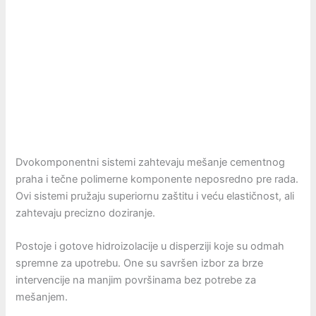
Dvokomponentni sistemi zahtevaju mešanje cementnog
praha i tečne polimerne komponente neposredno pre rada.
Ovi sistemi pružaju superiornu zaštitu i veću elastičnost, ali
zahtevaju precizno doziranje.
Postoje i gotove hidroizolacije u disperziji koje su odmah
spremne za upotrebu. One su savršen izbor za brze
intervencije na manjim površinama bez potrebe za
mešanjem.