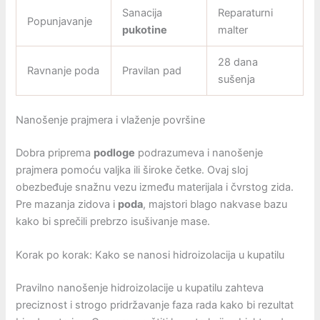
Sanacija
Reparaturni
Popunjavanje
pukotine
malter
28 dana
Ravnanje poda
Pravilan pad
sušenja
Nanošenje prajmera i vlaženje površine
Dobra priprema
podloge
podrazumeva i nanošenje
prajmera pomoću valjka ili široke četke. Ovaj sloj
obezbeđuje snažnu vezu između materijala i čvrstog zida.
Pre mazanja zidova i
poda
, majstori blago nakvase bazu
kako bi sprečili prebrzo isušivanje mase.
Korak po korak: Kako se nanosi hidroizolacija u kupatilu
Pravilno nanošenje hidroizolacije u kupatilu zahteva
preciznost i strogo pridržavanje faza rada kako bi rezultat