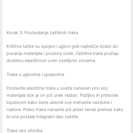
Korak 3: Postavljanje zaštitnih traka
Kritične tačke su spojevi i uglovi gde najčešće dolazi do
pucanja materijala i prodora vode. Zaštitne trake pružaju
dodatnu elastičnost ovim osetljivim zonama.
Trake u uglovima i spojevima
Postavite elastične trake u sveže nanesen prvi sloj
materijala dok je on još uvek vlažan. Pažljivo ih pritisnite
lopaticom kako biste uklonili sve mehuriće vazduha i
nabore. Preko traka nanesite još jedan tanak premaz kako
bi one postale integralni deo zaštite.
Trake oko slivnika