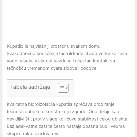
Kupatilo je najvlažniji prostor u svakom domu.
Svakodnevno korišćenje tuša ili kade stvara velike količine
vode. Visoka vlažnost vazduha i direktan kontakt sa
tečnošću vremenom kvare zidove i podove.
Tabela sadržaja
Kvalitetna hidroizolacija kupatila sprečava prodiranje
tečnosti duboko u konstrukciju zgrade. Ona deluje kao
nevidljivi štit protiv vlage koji čuva stabilnost celog objekta.
Bez adekvatne zaštite često nastaje opasna buđ i veoma
skupi strukturalni kvarovi.