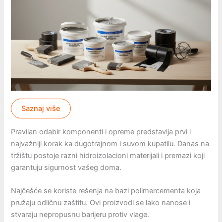
Saznaj više
Pravilan odabir komponenti i opreme predstavlja prvi i
najvažniji korak ka dugotrajnom i suvom kupatilu. Danas na
tržištu postoje razni hidroizolacioni materijali i premazi koji
garantuju sigurnost vašeg doma.
Najčešće se koriste rešenja na bazi polimercementa koja
pružaju odličnu zaštitu. Ovi proizvodi se lako nanose i
stvaraju nepropusnu barijeru protiv vlage.