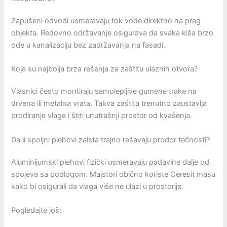
Zapušeni odvodi usmeravaju tok vode direktno na prag
objekta. Redovno održavanje osigurava da svaka kiša brzo
ode u kanalizaciju bez zadržavanja na fasadi.
Koja su najbolja brza rešenja za zaštitu ulaznih otvora?
Vlasnici često montiraju samolepljive gumene trake na
drvena ili metalna vrata. Takva zaštita trenutno zaustavlja
prodiranje vlage i štiti unutrašnji prostor od kvašenja.
Da li spoljni plehovi zaista trajno rešavaju prodor tečnosti?
Aluminijumski plehovi fizički usmeravaju padavine dalje od
spojeva sa podlogom. Majstori obično koriste Ceresit masu
kako bi osigurali da vlaga više ne ulazi u prostorije.
Pogledajte još: