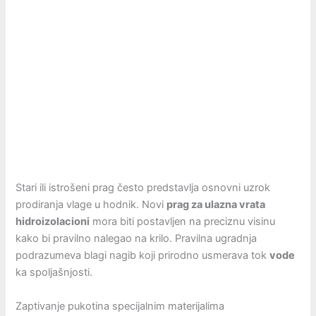
Stari ili istrošeni prag često predstavlja osnovni uzrok
prodiranja vlage u hodnik. Novi
prag za ulazna vrata
hidroizolacioni
mora biti postavljen na preciznu visinu
kako bi pravilno nalegao na krilo. Pravilna ugradnja
podrazumeva blagi nagib koji prirodno usmerava tok
vode
ka spoljašnjosti.
Zaptivanje pukotina specijalnim materijalima