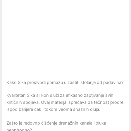
Kako Sika proizvodi pomažu u zaštiti stolarije od padavina?
Kvalitetan Sika silikon služi za efikasno zaptivanje svih
kritičnih spojeva. Ovaj materijal sprečava da tečnost prodre
ispod barijere čak i tokom veoma snažnih oluja.
Zašto je redovno čišćenje drenažnih kanala i oluka
neophodno?