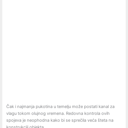
Čak i najmanja pukotina u temelju može postati kanal za
vlagu tokom olujnog vremena. Redovna kontrola ovih
spojeva je neophodna kako bi se sprečila veća šteta na
konstrukciji objekta.