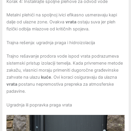
Korak 4: Instalirajte spoljne plehove za odvod vode
Metalni plehići na spoljnoj ivici efikasno usmeravaju kapi
dalje od ulazne zone. Ovakva
vrata
ostaju suva jer pleh
fizički odbija mlazove od kritičnih spojeva.
Trajna rešenja: ugradnja praga i hidroizolacija
Trajno rešavanje prodora vode ispod vrata podrazumeva
sistemski pristup izolaciji temelja. Kada privremene metode
zakažu, vlasnici moraju primeniti dugoročne građevinske
zahvate na ulazu
kuće
. Ovi koraci osiguravaju da ulazna
vrata
postanu nepremostiva prepreka za atmosferske
padavine.
Ugradnja ili popravka praga vrata