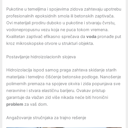
Pukotine u temeljima i spojevima zidova zahtevaju upotrebu
profesionalnih epoksidnih smola ili betonskih zaptivača.
Ovi materijali prodiru duboko u pukotine i stvaraju čvrstu,
vodonepropusnu vezu koja ne puca tokom vremena.
Kvalitetan zaptivač efikasno sprečava da
voda
pronađe put
kroz mikroskopske otvore u strukturi objekta.
Postavljanje hidroizolacionih slojeva
Hidroizolacija ispod samog praga zahteva skidanje starih
materijala i temeljno čišćenje betonske podloge. Nanošenje
polimernih premaza na spojeve okvira i zida popunjava sve
neravnine i stvara elastičnu barijeru. Ovakav pristup
garantuje da vlažan zid više nikada neće biti hronični
problem
za vaš dom.
Angažovanje stručnjaka za trajno rešenje