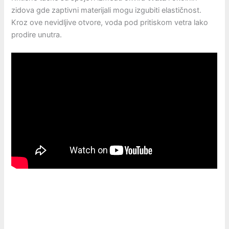
zidova gde zaptivni materijali mogu izgubiti elastičnost.
Kroz ove nevidljive otvore, voda pod pritiskom vetra lako
prodire unutra.