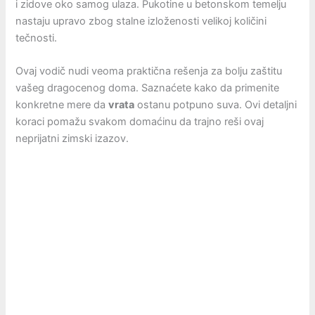
i zidove oko samog ulaza. Pukotine u betonskom temelju
nastaju upravo zbog stalne izloženosti velikoj količini
tečnosti.
Ovaj vodič nudi veoma praktična rešenja za bolju zaštitu
vašeg dragocenog doma. Saznaćete kako da primenite
konkretne mere da
vrata
ostanu potpuno suva. Ovi detaljni
koraci pomažu svakom domaćinu da trajno reši ovaj
neprijatni zimski izazov.