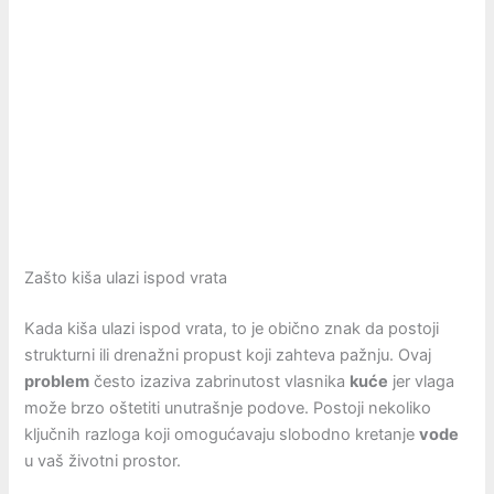
Zašto kiša ulazi ispod vrata
Kada kiša ulazi ispod vrata, to je obično znak da postoji
strukturni ili drenažni propust koji zahteva pažnju. Ovaj
problem
često izaziva zabrinutost vlasnika
kuće
jer vlaga
može brzo oštetiti unutrašnje podove. Postoji nekoliko
ključnih razloga koji omogućavaju slobodno kretanje
vode
u vaš životni prostor.