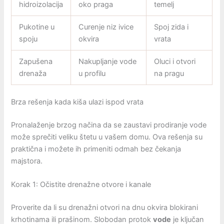
hidroizolacija
oko praga
temelj
Pukotine u
Curenje niz ivice
Spoj zida i
spoju
okvira
vrata
Zapušena
Nakupljanje vode
Oluci i otvori
drenaža
u profilu
na pragu
Brza rešenja kada kiša ulazi ispod vrata
Pronalaženje brzog načina da se zaustavi prodiranje vode
može sprečiti veliku štetu u vašem domu. Ova rešenja su
praktična i možete ih primeniti odmah bez čekanja
majstora.
Korak 1: Očistite drenažne otvore i kanale
Proverite da li su drenažni otvori na dnu okvira blokirani
krhotinama ili prašinom. Slobodan protok
vode
je ključan