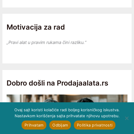
Motivacija za rad
„Pravi alat u pravim rukama čini razliku.“
Dobro došli na Prodajaalata.rs
Ovaj sajt koristi kolačiće radi boljeg korisničkog iskustva.
Nastavkom korišćenja sajta prihvatate njihovu upotrebu.
Prihvatam
Odbijam
Politika privatnosti