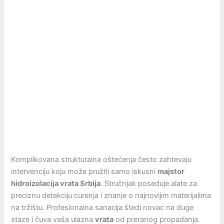
Komplikovana strukturalna oštećenja često zahtevaju
intervenciju koju može pružiti samo iskusni
majstor
hidroizolacija vrata Srbija
. Stručnjak poseduje alate za
preciznu detekciju curenja i znanje o najnovijim materijalima
na tržištu. Profesionalna sanacija štedi novac na duge
staze i čuva vaša ulazna
vrata
od preranog propadanja.