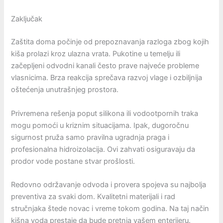
Zaključak
Zaštita doma počinje od prepoznavanja razloga zbog kojih
kiša prolazi kroz ulazna vrata. Pukotine u temelju ili
začepljeni odvodni kanali često prave najveće probleme
vlasnicima. Brza reakcija sprečava razvoj vlage i ozbiljnija
oštećenja unutrašnjeg prostora.
Privremena rešenja poput silikona ili vodootpornih traka
mogu pomoći u kriznim situacijama. Ipak, dugoročnu
sigurnost pruža samo pravilna ugradnja praga i
profesionalna hidroizolacija. Ovi zahvati osiguravaju da
prodor vode postane stvar prošlosti.
Redovno održavanje odvoda i provera spojeva su najbolja
preventiva za svaki dom. Kvalitetni materijali i rad
stručnjaka štede novac i vreme tokom godina. Na taj način
kišna voda prestaje da bude pretnja vašem enterijeru.