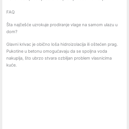
FAQ
Šta najčešće uzrokuje prodiranje vlage na samom ulazu u
dom?
Glavni krivac je obično loša hidroizolacija ili oštećen prag.
Pukotine u betonu omogućavaju da se spoljna voda
nakuplja, što ubrzo stvara ozbiljan problem vlasnicima
kuće.