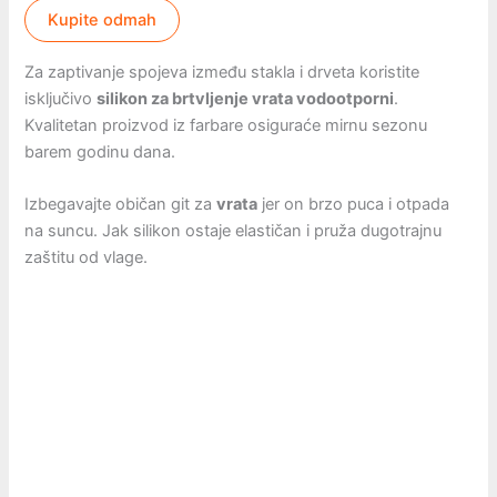
Kupite odmah
Za zaptivanje spojeva između stakla i drveta koristite
isključivo
silikon za brtvljenje vrata vodootporni
.
Kvalitetan proizvod iz farbare osiguraće mirnu sezonu
barem godinu dana.
Izbegavajte običan git za
vrata
jer on brzo puca i otpada
na suncu. Jak silikon ostaje elastičan i pruža dugotrajnu
zaštitu od vlage.