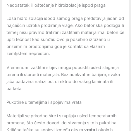
Nedostatak ili oštećenje hidroizolacije ispod praga
Loša hidroizolacija ispod samog praga predstavlja jedan od
najčešćih uzroka prodiranja vlage. Ako betonska podloga ili
temelj nisu pravilno tretirani zaštitnim materijalima, beton će
upiti tečnost kao sunđer. Ovo je posebno izraženo u
prizemnim prostorijama gde je kontakt sa vlažnim
zemljištem neprestan.
Vremenom, zaštitni slojevi mogu popustiti usled sleganja
terena ili starosti materijala. Bez adekvatne barijere, svaka
jača padavina nalazi put direktno do vašeg laminata ili
parketa.
Pukotine u temeljima i spojevima vrata
Materijali se prirodno šire i skupljaju usled temperaturnih
promena, što često dovodi do stvaranja sitnih pukotina.
Kritične tačke su spojevi između okvira
vrata
i okolnih