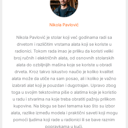
Nikola Pavlović
Nikola Pavlović je stolar koji već godinama radi sa
drvetom i različitim vrstama alata koji se koriste u
radionici. Tokom rada imao je priliku da koristi veliki
broj ručnih i električnih alata, od osnovnih stolarskih
alata do ozbiljnijih mašina koje se koriste u obradi
drveta. Kroz takvo iskustvo naučio je koliko kvalitet
alata može da utiče na sam posao, ali i koliko je važno
izabrati alat koji je pouzdan i dugotrajan. Upravo zbog
toga u svojim tekstovima piše o alatima koje je koristio
u radu i stvarima na koje treba obratiti pažnju prilikom
kupovine. Na blogu se bavi temama kao što su izbor
alata, razlike između modela i praktični saveti koji mogu
pomoći ljudima koji rade u radionici ili se bave raznim
popravkama u kući.