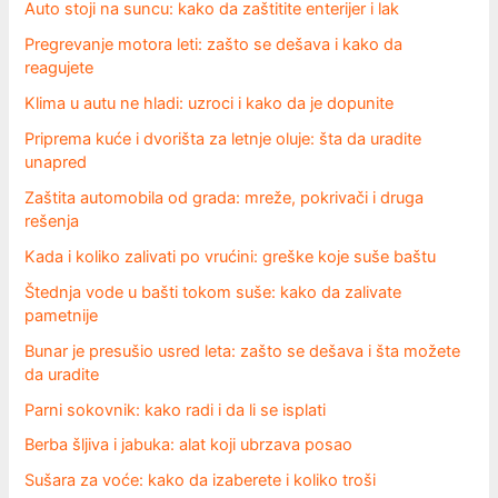
Auto stoji na suncu: kako da zaštitite enterijer i lak
Pregrevanje motora leti: zašto se dešava i kako da
reagujete
Klima u autu ne hladi: uzroci i kako da je dopunite
Priprema kuće i dvorišta za letnje oluje: šta da uradite
unapred
Zaštita automobila od grada: mreže, pokrivači i druga
rešenja
Kada i koliko zalivati po vrućini: greške koje suše baštu
Štednja vode u bašti tokom suše: kako da zalivate
pametnije
Bunar je presušio usred leta: zašto se dešava i šta možete
da uradite
Parni sokovnik: kako radi i da li se isplati
Berba šljiva i jabuka: alat koji ubrzava posao
Sušara za voće: kako da izaberete i koliko troši