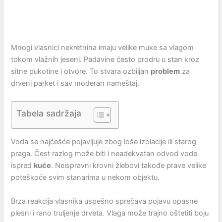
Mnogi vlasnici nekretnina imaju velike muke sa vlagom
tokom vlažnih jeseni. Padavine često prodru u stan kroz
sitne pukotine i otvore. To stvara ozbiljan
problem
za
drveni parket i sav moderan nameštaj.
Tabela sadržaja
Voda se najčešće pojavljuje zbog loše izolacije ili starog
praga. Čest razlog može biti i neadekvatan odvod vode
ispred
kuće
. Neispravni krovni žlebovi takođe prave velike
poteškoće svim stanarima u nekom objektu.
Brza reakcija vlasnika uspešno sprečava pojavu opasne
plesni i rano truljenje drveta. Vlaga može trajno oštetiti boju