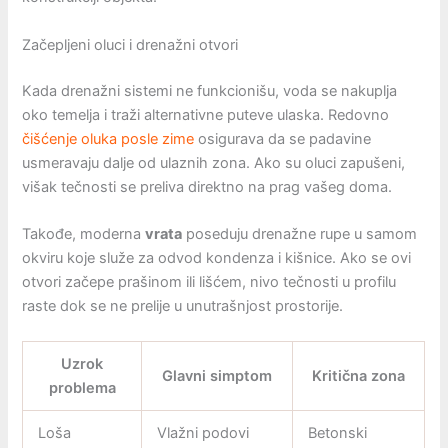
Začepljeni oluci i drenažni otvori
Kada drenažni sistemi ne funkcionišu, voda se nakuplja
oko temelja i traži alternativne puteve ulaska. Redovno
čišćenje oluka posle zime
osigurava da se padavine
usmeravaju dalje od ulaznih zona. Ako su oluci zapušeni,
višak tečnosti se preliva direktno na prag vašeg doma.
Takođe, moderna
vrata
poseduju drenažne rupe u samom
okviru koje služe za odvod kondenza i kišnice. Ako se ovi
otvori začepe prašinom ili lišćem, nivo tečnosti u profilu
raste dok se ne prelije u unutrašnjost prostorije.
Uzrok
Glavni simptom
Kritična zona
problema
Loša
Vlažni podovi
Betonski