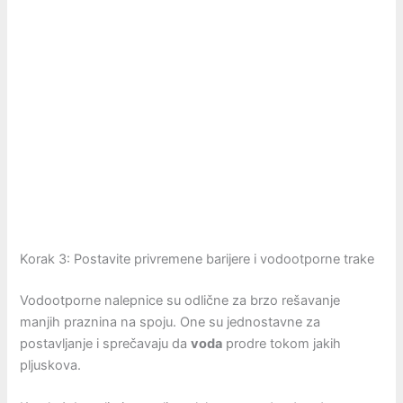
Korak 3: Postavite privremene barijere i vodootporne trake
Vodootporne nalepnice su odlične za brzo rešavanje
manjih praznina na spoju. One su jednostavne za
postavljanje i sprečavaju da
voda
prodre tokom jakih
pljuskova.