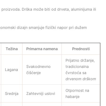
nu proizvoda. Drška može biti od drveta, aluminijuma ili
rgonomski dizajn smanjuje fizički napor pri dužem
Težina
Primarna namena
Prednosti
Prijatno držanje,
Svakodnevno
tradicionalna
Lagana
čišćenje
čvrstoća sa
drvenom drškom
Otpornost na
Srednja
Zahtevniji uslovi
habanje