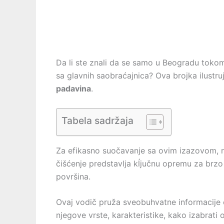
Da li ste znali da se samo u Beogradu toko
sa glavnih saobraćajnica? Ova brojka ilust
padavina
.
Tabela sadržaja
Za efikasno suočavanje sa ovim izazovom, ne
čišćenje predstavlja kĺjučnu opremu za brz
površina.
Ovaj vodič pruža sveobuhvatne informacije
njegove vrste, karakteristike, kako izabrat