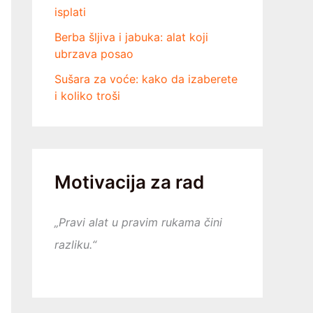
isplati
Berba šljiva i jabuka: alat koji
ubrzava posao
Sušara za voće: kako da izaberete
i koliko troši
Motivacija za rad
„Pravi alat u pravim rukama čini
razliku.“