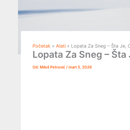
Početak
Alati
Lopata Za Sneg – Šta Je, C
Lopata Za Sneg – Šta 
Od:
Miloš Petrović
/
mart 5, 2026