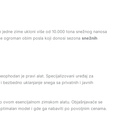
m jedne zime ukloni više od 10.000 tona snežnog nanosa
ruje ogroman obim posla koji donosi sezona
snežnih
ophodan je pravi alat. Specijalizovani uređaj za
o i bezbedno
uklanjanje
snega sa privatnih i javnih
 o ovom esencijalnom zimskom alatu. Objašnjavaće se
i optimalan model i gde ga nabaviti po povoljnim cenama.