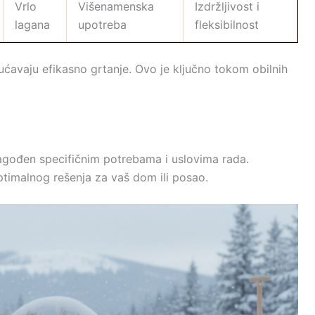
Vrlo
Višenamenska
Izdržljivost i
lagana
upotreba
fleksibilnost
ućavaju efikasno grtanje. Ovo je ključno tokom obilnih
ilagođen specifičnim potrebama i uslovima rada.
timalnog rešenja za vaš dom ili posao.