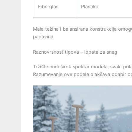
Fiberglas
Plastika
Mala težina i balansirana konstrukcija omog
padavina.
Raznovrsnost tipova – lopata za sneg
Tržište nudi širok spektar modela, svaki pr
Razumevanje ove podele olakšava odabir op