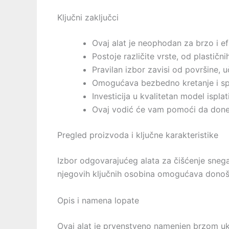
Ključni zaključci
Ovaj alat je neophodan za brzo i e
Postoje različite vrste, od plastič
Pravilan izbor zavisi od površine, u
Omogućava bezbedno kretanje i sp
Investicija u kvalitetan model ispla
Ovaj vodić će vam pomoći da dones
Pregled proizvoda i ključne karakteristike
Izbor odgovarajućeg alata za čišćenje sneg
njegovih ključnih osobina omogućava donoš
Opis i namena lopate
Ovaj alat je prvenstveno namenjen brzom uk