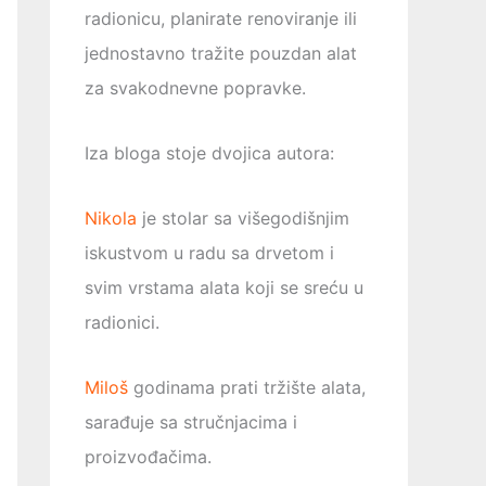
radionicu, planirate renoviranje ili
jednostavno tražite pouzdan alat
za svakodnevne popravke.
Iza bloga stoje dvojica autora:
Nikola
je stolar sa višegodišnjim
iskustvom u radu sa drvetom i
svim vrstama alata koji se sreću u
radionici.
Miloš
godinama prati tržište alata,
sarađuje sa stručnjacima i
proizvođačima.