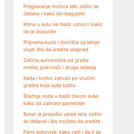
Pregrevanje motora leti: zašto se
dešava i kako da reagujete
Klima u autu ne hladi: uzroci i kako
da je dopunite
Priprema kuće i dvorišta za letnje
oluje: šta da uradite unapred
Zaštita automobila od grada:
mreže, pokrivači i druga rešenja
Kada i koliko zalivati po vrućini:
greške koje suše baštu
Štednja vode u bašti tokom suše:
kako da zalivate pametnije
Bunar je presušio usred leta: zašto
se dešava i šta možete da uradite
Parni sokovnik: kako radi i da li se