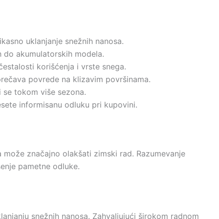
fikasno uklanjanje snežnih nanosa.
nih do akumulatorskih modela.
čestalosti korišćenja i vrste snega.
rečava povrede na klizavim površinama.
ti se tokom više sezona.
ete informisanu odluku pri kupovini.
a može značajno olakšati zimski rad. Razumevanje
enje pametne odluke.
lanjanju snežnih nanosa. Zahvaljujući širokom radnom