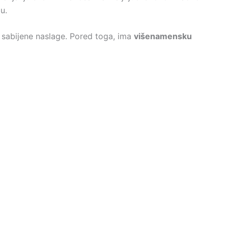
u.
 za sabijene naslage. Pored toga, ima
višenamensku