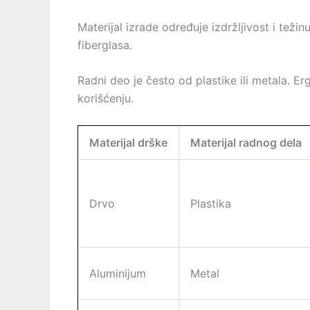
Materijal izrade određuje izdržljivost i teži
fiberglasa.
Radni deo je često od plastike ili metala. E
korišćenju.
Materijal drške
Materijal radnog dela
Drvo
Plastika
Aluminijum
Metal