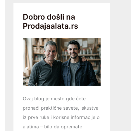
Dobro došli na
Prodajaalata.rs
Ovaj blog je mesto gde ćete
pronaći praktične savete, iskustva
iz prve ruke i korisne informacije o
alatima – bilo da opremаtе