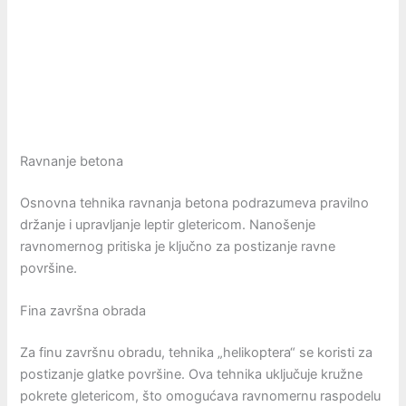
Ravnanje betona
Osnovna tehnika ravnanja betona podrazumeva pravilno
držanje i upravljanje leptir gletericom. Nanošenje
ravnomernog pritiska je ključno za postizanje ravne
površine.
Fina završna obrada
Za finu završnu obradu, tehnika „helikoptera“ se koristi za
postizanje glatke površine. Ova tehnika uključuje kružne
pokrete gletericom, što omogućava ravnomernu raspodelu