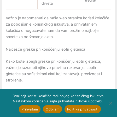
tretirati
drveta
Važno je napomenuti da naša web stranica koristi kolačiće
za poboljšanje korisničkog iskustva, a prihvatanjem
kolačića omogućavate nam da vam pružimo najbolje
savete za održavanje alata.
Najčešće greške pri korišćenju leptir gleterica
Kako biste izbegli greške pri korišćenju leptir gleterica,
važno je razumeti njihovo pravilno rukovanje. Leptir
gleterice su sofisticirani alati koji zahtevaju preciznost i
strpljenje.
Jedna od najčešćih grešaka je prerano započinjanje obrade
Ovaj sajt koristi kolačiće radi boljeg korisničkog iskustva.
betona, kada je još uvek previše mokar. Ovo može
Nastavkom korišćenja sajta prihvatate njihovu upotrebu.
rezultirati neravnom površinom i teškoćama u manipulaciji.
Prihvatam
Odbijam
Politika privatnosti