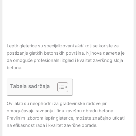
Leptir gleterice su specijalizovani
alati
koji se koriste za
postizanje glatkih betonskih površina. Njihova
namena
je
da omoguće profesionalni izgled i kvalitet završnog sloja
betona.
Tabela sadržaja
Ovi alati su neophodni za građevinske radove jer
omogućavaju ravnanju i finu završnu obradu betona.
Pravilnim izborom leptir gleterice, možete značajno uticati
na efikasnost rada i kvalitet završne obrade.