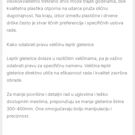
visokokvalitetno tretirano drvo može trajati godinama, dok
kvalitetna plastika otporna na udarce pruža sličnu
dugotrajnost. Na kraju, izbor između plastične i drvene
drške često je stvar ličnih preferencija i specifičnih uslova
rada.
Kako odabrati pravu veličinu leptir gleterice
Leptir gleterice dolaze u različitim veličinama, pa je važno
odabrati pravu za specifičnu namenu. Veličina leptir
gleterice direktno utiče na efikasnost rada i kvalitet završne
obrade.
Za manje površine i detaljni rad u uglovima i teško
dostupnim mestima, preporučuju se manje gleterice širine
300-400mm. One omogućavaju bolju manipulaciju i
preciznost.