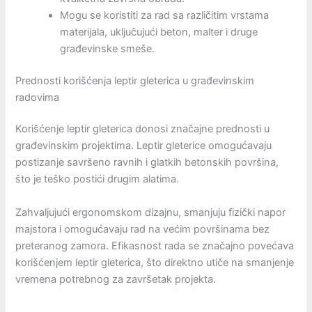
Mogu se koristiti za rad sa različitim vrstama
materijala, uključujući beton, malter i druge
građevinske smeše.
Prednosti korišćenja leptir gleterica u građevinskim
radovima
Korišćenje leptir gleterica donosi značajne prednosti u
građevinskim projektima. Leptir gleterice omogućavaju
postizanje savršeno ravnih i glatkih betonskih površina,
što je teško postići drugim alatima.
Zahvaljujući ergonomskom dizajnu, smanjuju fizički napor
majstora i omogućavaju rad na većim površinama bez
preteranog zamora. Efikasnost rada se značajno povećava
korišćenjem leptir gleterica, što direktno utiče na smanjenje
vremena potrebnog za završetak projekta.