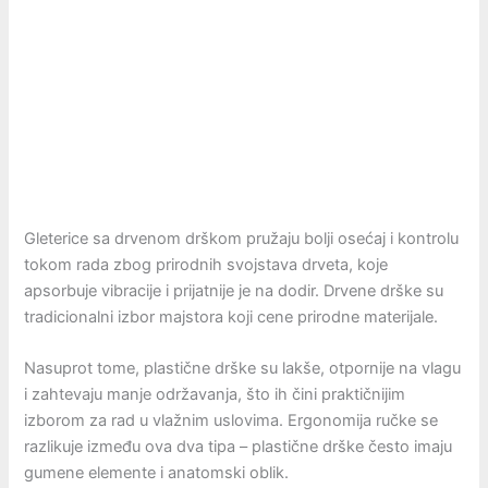
Gleterice sa drvenom drškom pružaju bolji osećaj i kontrolu
tokom rada zbog prirodnih svojstava drveta, koje
apsorbuje vibracije i prijatnije je na dodir. Drvene drške su
tradicionalni izbor majstora koji cene prirodne materijale.
Nasuprot tome, plastične drške su lakše, otpornije na vlagu
i zahtevaju manje održavanja, što ih čini praktičnijim
izborom za rad u vlažnim uslovima. Ergonomija ručke se
razlikuje između ova dva tipa – plastične drške često imaju
gumene elemente i anatomski oblik.