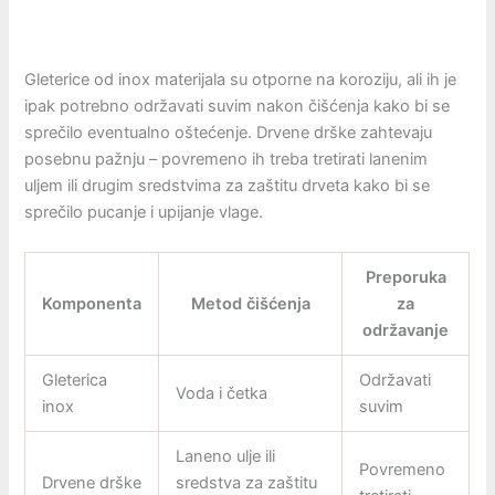
Gleterice od inox materijala su otporne na koroziju, ali ih je
ipak potrebno održavati suvim nakon čišćenja kako bi se
sprečilo eventualno oštećenje. Drvene drške zahtevaju
posebnu pažnju – povremeno ih treba tretirati lanenim
uljem ili drugim sredstvima za zaštitu drveta kako bi se
sprečilo pucanje i upijanje vlage.
Preporuka
Komponenta
Metod čišćenja
za
održavanje
Gleterica
Održavati
Voda i četka
inox
suvim
Laneno ulje ili
Povremeno
Drvene drške
sredstva za zaštitu