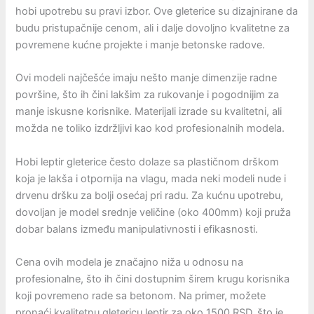
hobi upotrebu su pravi izbor. Ove gleterice su dizajnirane da
budu pristupačnije cenom, ali i dalje dovoljno kvalitetne za
povremene kućne projekte i manje betonske radove.
Ovi modeli najčešće imaju nešto manje dimenzije radne
površine, što ih čini lakšim za rukovanje i pogodnijim za
manje iskusne korisnike. Materijali izrade su kvalitetni, ali
možda ne toliko izdržljivi kao kod profesionalnih modela.
Hobi leptir gleterice često dolaze sa plastičnom drškom
koja je lakša i otpornija na vlagu, mada neki modeli nude i
drvenu dršku za bolji osećaj pri radu. Za kućnu upotrebu,
dovoljan je model srednje veličine (oko 400mm) koji pruža
dobar balans između manipulativnosti i efikasnosti.
Cena ovih modela je značajno niža u odnosu na
profesionalne, što ih čini dostupnim širem krugu korisnika
koji povremeno rade sa betonom. Na primer, možete
pronaći kvalitetnu gletericu leptir za oko 1500 RSD, što je