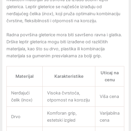
gleterica. Leptir gleterice se najčešće izrađuju od
nerđajućeg čelika (
inox
), koji pruža optimalnu kombinaciju
čvrstine, fleksibilnosti i otpornosti na koroziju.
Radna površina gleterice mora biti savršeno ravna i glatka.
Drške leptir gleterica mogu biti izrađene od različitih
materijala, kao što su
drvo
, plastika ili kombinacija
materijala sa gumenim presvlakama za bolji grip.
Uticaj na
Materijal
Karakteristike
cenu
Nerđajući
Visoka čvrstoća,
Viša cena
čelik (inox)
otpornost na koroziju
Komforan grip,
Varijabilna
Drvo
estetski izgled
cena