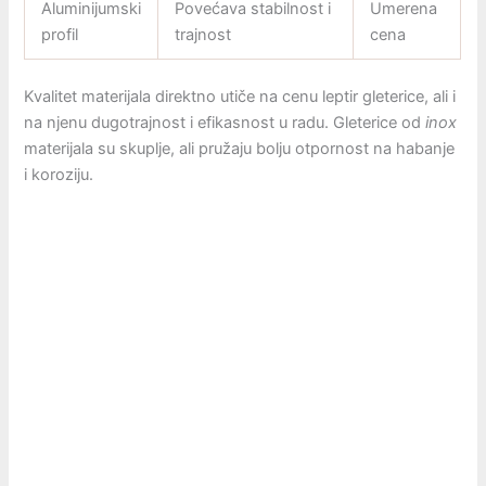
Aluminijumski
Povećava stabilnost i
Umerena
profil
trajnost
cena
Kvalitet materijala direktno utiče na cenu leptir gleterice, ali i
na njenu dugotrajnost i efikasnost u radu. Gleterice od
inox
materijala su skuplje, ali pružaju bolju otpornost na habanje
i koroziju.