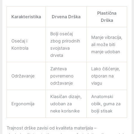
Plastična
Karakteristika
Drvena Drška
Drška
Bolji osećaj
Manje vibracija,
Osećaj i
zbog prirodnih
ali može biti
Kontrola
svojstava
manje udoban
drveta
Zahteva
Lako čišćenje,
Održavanje
povremeno
otporan na
održavanje
vlagu
Klasičan dizajn,
Anatomski
Ergonomija
udoban za
oblik, guma za
neke korisnike
bolji stisak
Trajnost drške zavisi od kvaliteta materijala –