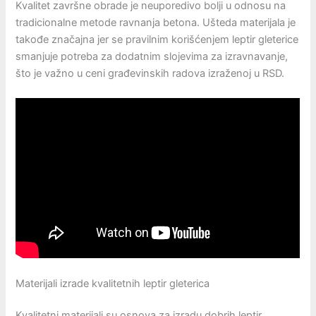
Kvalitet završne obrade je neuporedivo bolji u odnosu na
tradicionalne metode ravnanja betona. Ušteda materijala je
takođe značajna jer se pravilnim korišćenjem leptir gleterice
smanjuje potreba za dodatnim slojevima za izravnavanje,
što je važno u ceni građevinskih radova izraženoj u RSD.
Materijali izrade kvalitetnih leptir gleterica
Kvalitetni materijali su osnova za izradu dobrih leptir