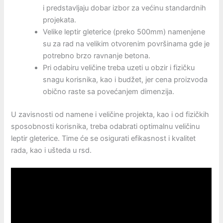
i predstavljaju dobar izbor za većinu standardnih
projekata.
Velike leptir gleterice (preko 500mm) namenjene
su za rad na velikim otvorenim površinama gde je
potrebno brzo ravnanje betona.
Pri odabiru veličine treba uzeti u obzir i fizičku
snagu korisnika, kao i budžet, jer cena proizvoda
obično raste sa povećanjem dimenzija.
U zavisnosti od namene i veličine projekta, kao i od fizičkih
sposobnosti korisnika, treba odabrati optimalnu veličinu
leptir gleterice. Time će se osigurati efikasnost i kvalitet
rada, kao i ušteda u rsd.