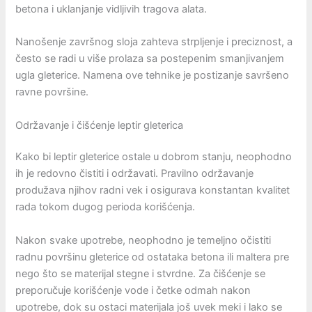
betona i uklanjanje vidljivih tragova alata.
Nanošenje završnog sloja zahteva strpljenje i preciznost, a
često se radi u više prolaza sa postepenim smanjivanjem
ugla gleterice. Namena ove tehnike je postizanje savršeno
ravne površine.
Održavanje i čišćenje leptir gleterica
Kako bi leptir gleterice ostale u dobrom stanju, neophodno
ih je redovno čistiti i održavati. Pravilno održavanje
produžava njihov radni vek i osigurava konstantan kvalitet
rada tokom dugog perioda korišćenja.
Nakon svake upotrebe, neophodno je temeljno očistiti
radnu površinu gleterice od ostataka betona ili maltera pre
nego što se materijal stegne i stvrdne. Za čišćenje se
preporučuje korišćenje vode i četke odmah nakon
upotrebe, dok su ostaci materijala još uvek meki i lako se