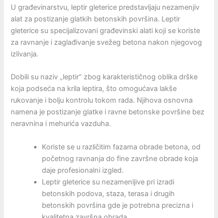
U građevinarstvu, leptir gleterice predstavljaju nezamenjiv
alat za postizanje glatkih betonskih površina. Leptir
gleterice su specijalizovani građevinski alati koji se koriste
za ravnanje i zaglađivanje svežeg betona nakon njegovog
izlivanja.
Dobili su naziv „leptir“ zbog karakterističnog oblika drške
koja podseća na krila leptira, što omogućava lakše
rukovanje i bolju kontrolu tokom rada. Njihova osnovna
namena je postizanje glatke i ravne betonske površine bez
neravnina i mehurića vazduha.
Koriste se u različitim fazama obrade betona, od
početnog ravnanja do fine završne obrade koja
daje profesionalni izgled.
Leptir gleterice su nezamenljive pri izradi
betonskih podova, staza, terasa i drugih
betonskih površina gde je potrebna precizna i
kvalitetna završna obrada.