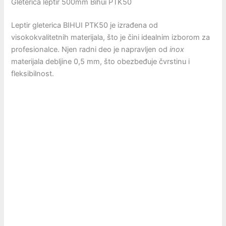
Gleterica leptir 500mm Bihui PTK50
Leptir gleterica BIHUI PTK50 je izrađena od
visokokvalitetnih materijala, što je čini idealnim izborom za
profesionalce. Njen radni deo je napravljen od
inox
materijala debljine 0,5 mm, što obezbeđuje čvrstinu i
fleksibilnost.