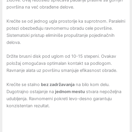
zidove. Ovaj redosled sprečava padanje prašine sa gornjih
površina na već obrađene delove.
Krećite se od jednog ugla prostorije ka suprotnom. Paralelni
potezi obezbeđuju ravnomernu obradu cele površine.
Sistematski pristup eliminiše propuštanje pojedinačnih
delova.
Držite brusni disk pod uglom od 10-15 stepeni. Ovakav
položaj omogućava optimalan kontakt sa podlogom.
Ravnanje alata uz površinu smanjuje efikasnost obrade.
Krećite se stalno
bez zadržavanja
na bilo kom delu.
Dugotrajno ostajanje na
jednom mestu
stvara nepoželjna
udubljenja. Ravnomerni pokreti levo-desno garantuju
konzistentan rezultat.