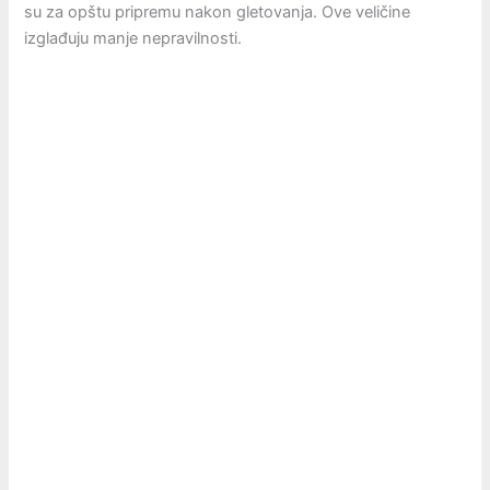
su za opštu pripremu nakon gletovanja. Ove veličine
izglađuju manje nepravilnosti.