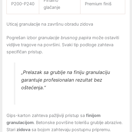
Finalno
P200-P240
Premium finiš
glačanje
Uticaj granulacije na završnu obradu zidova
Pogrešan izbor
granulacije brusnog papira
može ostaviti
vidljive tragove na površini. Svaki tip podloge zahteva
specifičan pristup.
„Prelazak sa grublje na finiju granulaciju
garantuje profesionalan rezultat bez
oštećenja.“
Gips-karton zahteva pažljiviji pristup sa
finijom
granulacijom
. Betonske površine tolerišu grublje abrazive.
Stari
zidova
sa bojom zahtevaju postupnu pripremu.