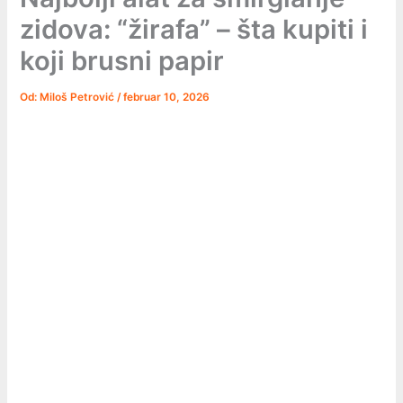
zidova: “žirafa” – šta kupiti i
koji brusni papir
Od:
Miloš Petrović
/
februar 10, 2026