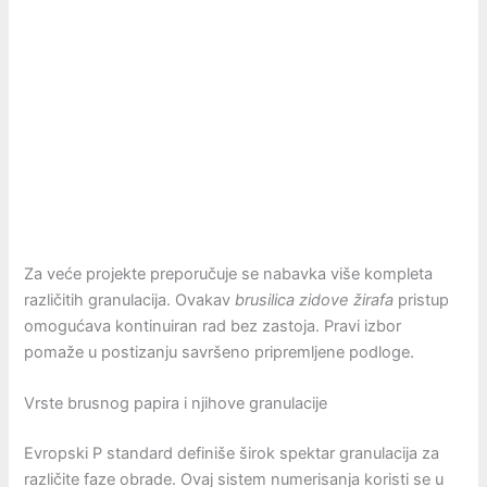
Za veće projekte preporučuje se nabavka više kompleta
različitih granulacija. Ovakav
brusilica zidove žirafa
pristup
omogućava kontinuiran rad bez zastoja. Pravi izbor
pomaže u postizanju savršeno pripremljene podloge.
Vrste brusnog papira i njihove granulacije
Evropski P standard definiše širok spektar granulacija za
različite faze obrade. Ovaj sistem numerisanja koristi se u