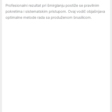
Profesionalni rezultat pri šmirglanju postiže se pravilnim
pokretima i sistematskim pristupom. Ovaj vodič objašnjava
optimalne metode rada sa produženom brusilicom.