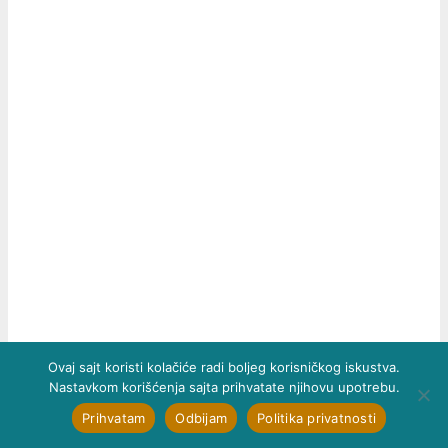
Ovaj sajt koristi kolačiće radi boljeg korisničkog iskustva.
Nastavkom korišćenja sajta prihvatate njihovu upotrebu.
Koristite umeren pritisak tokom celog procesa. Težina
Prihvatam
Odbijam
Politika privatnosti
mašine i vibracije treba da obave većinu posla. Prejak