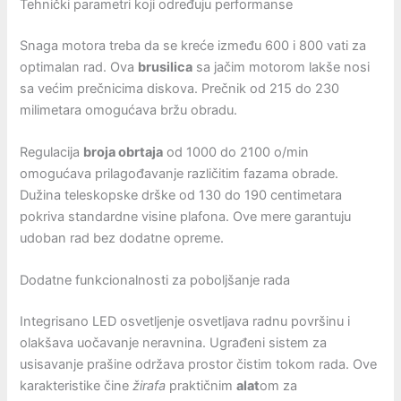
Tehnički parametri koji određuju performanse
Snaga motora treba da se kreće između 600 i 800 vati za
optimalan rad. Ova
brusilica
sa jačim motorom lakše nosi
sa većim prečnicima diskova. Prečnik od 215 do 230
milimetara omogućava bržu obradu.
Regulacija
broja obrtaja
od 1000 do 2100 o/min
omogućava prilagođavanje različitim fazama obrade.
Dužina teleskopske drške od 130 do 190 centimetara
pokriva standardne visine plafona. Ove mere garantuju
udoban rad bez dodatne opreme.
Dodatne funkcionalnosti za poboljšanje rada
Integrisano LED osvetljenje osvetljava radnu površinu i
olakšava uočavanje neravnina. Ugrađeni sistem za
usisavanje prašine održava prostor čistim tokom rada. Ove
karakteristike čine
žirafa
praktičnim
alat
om za