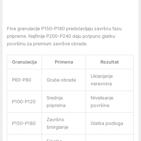
Fine granulacije P150-P180 predstavljaju završnu fazu
pripreme. Najfinije P200-P240 daju potpuno glatku
površinu za premium završne obrade.
Granulacija
Primena
Rezultat
Uklanjanje
P60-P80
Gruba obrada
neravnina
Srednja
Nivelisanje
P100-P120
priprema
površine
Završno
P150-P180
Glatka podloga
šmirglanje