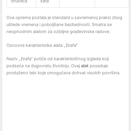
brusilica
sata
Ova oprema postala je standard u savremenoj praksi zbog
uštede vremena i poboljšane bezbednosti. Smatra se
neophodnim alatom za ozbiljne građevinske radove.
Osnovne karakteristike alata „žirafa“
Naziv „žirafa“ potiče od karakterističnog izgleda koji
podseća na dugovratu životinju. Ovaj
alat
poseduje
produženo telo koje omogućava dohvat visokih površina.