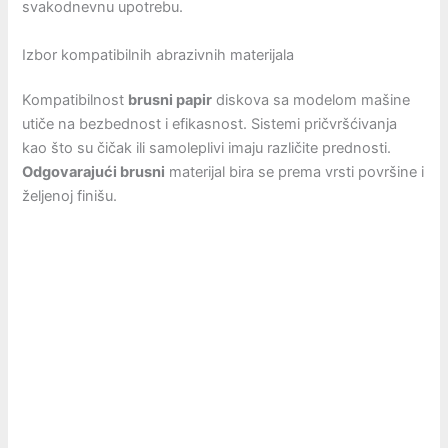
svakodnevnu upotrebu.
Izbor kompatibilnih abrazivnih materijala
Kompatibilnost
brusni papir
diskova sa modelom mašine
utiče na bezbednost i efikasnost. Sistemi pričvršćivanja
kao što su čičak ili samoleplivi imaju različite prednosti.
Odgovarajući brusni
materijal bira se prema vrsti površine i
željenoj finišu.