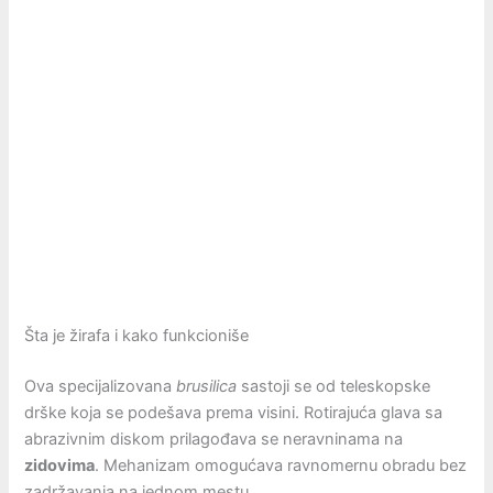
Šta je žirafa i kako funkcioniše
Ova specijalizovana
brusilica
sastoji se od teleskopske
drške koja se podešava prema visini. Rotirajuća glava sa
abrazivnim diskom prilagođava se neravninama na
zidovima
. Mehanizam omogućava ravnomernu obradu bez
zadržavanja na jednom mestu.