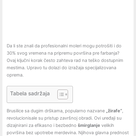
Da li ste znali da profesionalni moleri mogu potrošiti i do
30% svog vremena na pripremu površina pre farbanja?
Ovaj ključni korak često zahteva rad na teško dostupnim
mestima. Upravo tu dolazi do izražaja specijalizovana
oprema.
Tabela sadržaja
Brusilice sa dugim drškama, popularno nazvane
„žirafe“
,
revolucionisale su pristup završnoj obradi. Ovi uređaji su
dizajnirani za efikasno i bezbedno
šmirglanje
velikih
površina bez upotrebe merdevina. Njihova glavna prednost