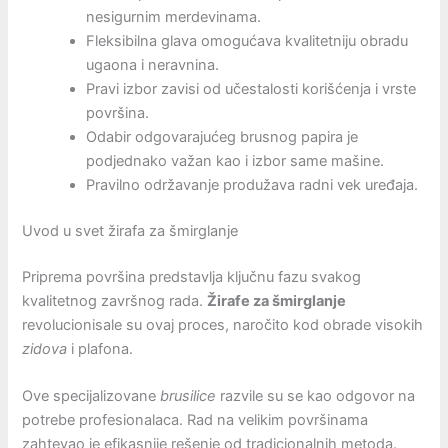
nesigurnim merdevinama.
Fleksibilna glava omogućava kvalitetniju obradu
ugaona i neravnina.
Pravi izbor zavisi od učestalosti korišćenja i vrste
površina.
Odabir odgovarajućeg brusnog papira je
podjednako važan kao i izbor same mašine.
Pravilno održavanje produžava radni vek uređaja.
Uvod u svet žirafa za šmirglanje
Priprema površina predstavlja ključnu fazu svakog
kvalitetnog završnog rada.
Žirafe za šmirglanje
revolucionisale su ovaj proces, naročito kod obrade visokih
zidova
i plafona.
Ove specijalizovane
brusilice
razvile su se kao odgovor na
potrebe profesionalaca. Rad na velikim površinama
zahtevao je efikasnije rešenje od tradicionalnih metoda.