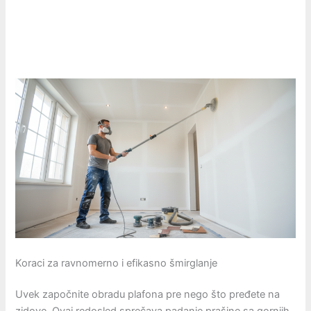
Koraci za ravnomerno i efikasno šmirglanje
Uvek započnite obradu plafona pre nego što pređete na