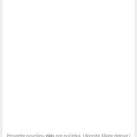
Proverite površinu
zid
a pre početka. Uklonite šiljate delove i