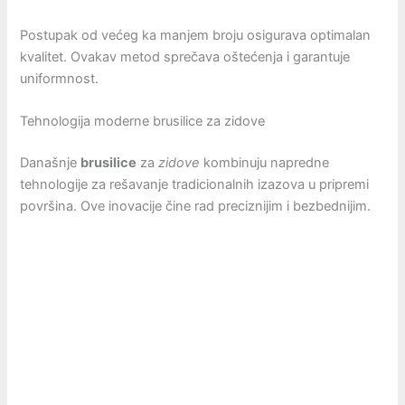
Postupak od većeg ka manjem broju osigurava optimalan
kvalitet. Ovakav metod sprečava oštećenja i garantuje
uniformnost.
Tehnologija moderne brusilice za zidove
Današnje
brusilice
za
zidove
kombinuju napredne
tehnologije za rešavanje tradicionalnih izazova u pripremi
površina. Ove inovacije čine rad preciznijim i bezbednijim.