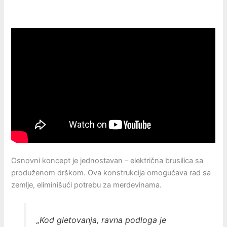
Osnovni koncept je jednostavan – električna brusilica sa
produženom drškom. Ova konstrukcija omogućava rad sa
zemlje, eliminišući potrebu za merdevinama.
„Kod gletovanja, ravna podloga je