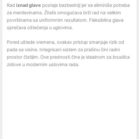
Rad
iznad glave
postaje bezbedniji jer se eliminiše potreba
za merdevinama.
Žirafa
omogućava brži rad na velikim
površinama sa uniformnim rezultatom. Fleksibilna glava
sprečava oštećenja u uglovima.
Pored uštede vremena, ovakav pristup smanjuje rizik od
pada sa visine. Integrisani sistem za prašinu čini radni
prostor čistijim. Ove prednosti čine je idealnom za
brusilica
zidove
u modernim uslovima rada.