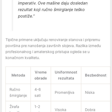
imperativ. Ove mašine daju dosledan
rezultat koji ručno šmirglanje teško
postiže.“
Tipične primene uključuju renoviranje stanova i pripremu
površina pre nanošenja završnih slojeva. Razlika između
profesionalnog i amaterskog pristupa ogleda se u
konačnom kvalitetu.
Vreme
Uniformnost
Metoda
Bezbednost
obrade
rezultata
Ručno
4-6
Promenljiva
Niska
šmirglanje
sati
Žirafa
1-2
Visoka
Dobra