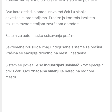
Korisnik može jasno uočiti sve nedostatke na površini.
Ova karakteristika omogućava rad čak i u slabije
osvetljenim prostorijama. Preciznija kontrola kvaliteta
rezultira ravnomernijom završnom obradom.
Sistem za automatsko usisavanje prašine
Savremene
brusilice
imaju integrisane sisteme za prašinu.
Prašina se sakuplja direktno na mestu nastanka.
Sistem se povezuje sa
industrijski usisivač
kroz specijalni
priključak. Ovo
značajno smanjuje
nered na radnom
mestu.