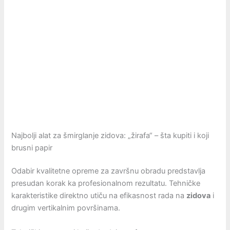
Najbolji alat za šmirglanje zidova: „žirafa“ – šta kupiti i koji
brusni papir
Odabir kvalitetne opreme za završnu obradu predstavlja
presudan korak ka profesionalnom rezultatu. Tehničke
karakteristike direktno utiču na efikasnost rada na
zidova
i
drugim vertikalnim površinama.