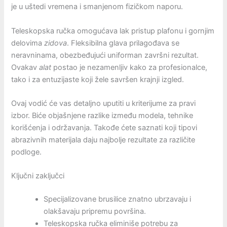
je u uštedi vremena i smanjenom fizičkom naporu.
Teleskopska ručka omogućava lak pristup plafonu i gornjim
delovima
zidova
. Fleksibilna glava prilagođava se
neravninama, obezbeđujući uniforman završni rezultat.
Ovakav
alat
postao je nezamenljiv kako za profesionalce,
tako i za entuzijaste koji žele savršen krajnji izgled.
Ovaj vodić će vas detaljno uputiti u kriterijume za pravi
izbor. Biće objašnjene razlike između modela, tehnike
korišćenja i održavanja. Takođe ćete saznati koji tipovi
abrazivnih materijala daju najbolje rezultate za različite
podloge.
Ključni zaključci
Specijalizovane brusilice znatno ubrzavaju i
olakšavaju pripremu površina.
Teleskopska ručka eliminiše potrebu za