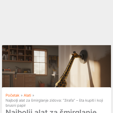
Početak
Alati
Najbolji alat za šmirglanje zidova: “žirafa” – šta kupiti i koji
brusni papir
Najbolji alat za šmirglanje