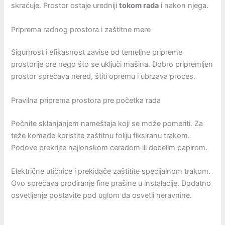
skraćuje. Prostor ostaje uredniji
tokom rada
i nakon njega.
Priprema radnog prostora i zaštitne mere
Sigurnost i efikasnost zavise od temeljne pripreme
prostorije pre nego što se uključi mašina. Dobro pripremljen
prostor sprečava nered, štiti opremu i ubrzava proces.
Pravilna priprema prostora pre početka rada
Počnite sklanjanjem nameštaja koji se može pomeriti. Za
teže komade koristite zaštitnu foliju fiksiranu trakom.
Podove prekrijte najlonskom ceradom ili debelim papirom.
Električne utičnice i prekidače zaštitite specijalnom trakom.
Ovo sprečava prodiranje fine prašine u instalacije. Dodatno
osvetljenje postavite pod uglom da osvetli neravnine.