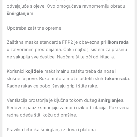
odvajajuće slojeve. Ovo omogućava ravnomerniju obradu
šmirglanje
m.
Upotreba zaštitne opreme
Zaštitna maska standarda FFP2 je obavezna
prilikom rada
u zatvorenim prostorijama. Čak i najbolji sistem za prašinu
ne sakuplja sve čestice. Naočare štite oči od iritacija.
Korisnici
koji žele
maksimalnu zaštitu treba da nose i
slušne čepove. Buka motora može oštetiti sluh
tokom rada
.
Radne rukavice poboljšavaju grip i štite ruke.
Ventilacija prostorije je kĺjučna tokom dužeg
šmirglanje
a.
Redovne pauze smanjuju zamor i rizik od iritacija. Pokrivena
radna odeća štiti kožu od prašine.
Pravilna tehnika šmirglanja zidova i plafona