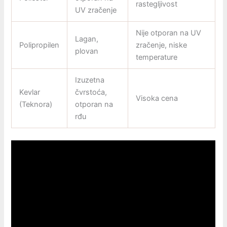
rastegljivost
UV zračenje
Nije otporan na UV
Lagan,
Polipropilen
zračenje, niske
plovan
temperature
Izuzetna
Kevlar
čvrstoća,
Visoka cena
(Teknora)
otporan na
rđu