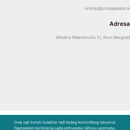
online@prodajaalata.rs
Adresa
Milutina Milankovića 1z, Novi Beograd
Sva prava zadržana © 2026 Prodaja alata
Ovaj sajt koristi kolačiće radi boljeg korisničkog iskustva.
Ovaj sajt koristi kolačiće. Nastavkom korišćenja prihvatate
Nastavkom korišćenja sajta prihvatate njihovu upotrebu.