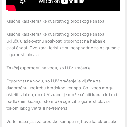
Ključne karakteristike kvalitetnog brodskog kanapa
Ključne karakteristike kvalitetnog brodskog kanapa
uključuju adekvatnu nosivost, otpornost na habanje i
elastičnost. Ove karakteristike su neophodne za osiguranje
sigurnosti plovila.
Značaj otpornosti na vodu, so i UV zračenje
Otpornost na vodu, so i UV zračenje je ključna za
dugoročnu upotrebu brodskog kanapa. So i voda mogu
oštetiti vlakna, dok UV zračenje može učiniti kanap krtim i
podložnim kidanju, što može ugroziti sigurnost plovila
tokom jakog vetra ili nevremena.
Vrste materijala za brodske kanape i njihove karakteristike