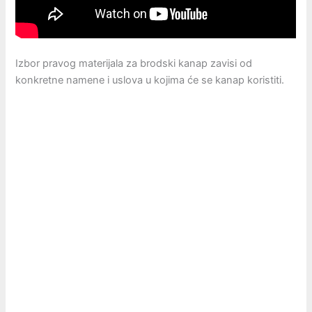
Izbor pravog materijala za brodski kanap zavisi od
konkretne namene i uslova u kojima će se kanap koristiti.