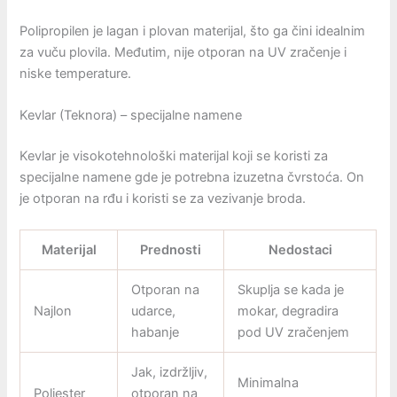
Polipropilen je lagan i plovan materijal, što ga čini idealnim
za vuču plovila. Međutim, nije otporan na UV zračenje i
niske temperature.
Kevlar (Teknora) – specijalne namene
Kevlar je visokotehnološki materijal koji se koristi za
specijalne namene gde je potrebna izuzetna čvrstoća. On
je otporan na rđu i koristi se za vezivanje broda.
Materijal
Prednosti
Nedostaci
Otporan na
Skuplja se kada je
Najlon
udarce,
mokar, degradira
habanje
pod UV zračenjem
Jak, izdržljiv,
Minimalna
Poliester
otporan na