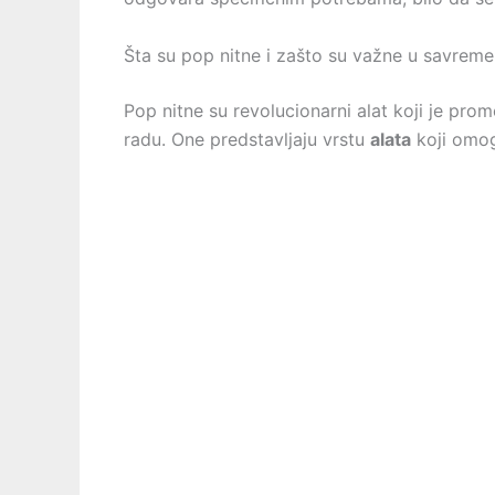
Šta su pop nitne i zašto su važne u savrem
Pop nitne su revolucionarni alat koji je pro
radu. One predstavljaju vrstu
alata
koji omogu