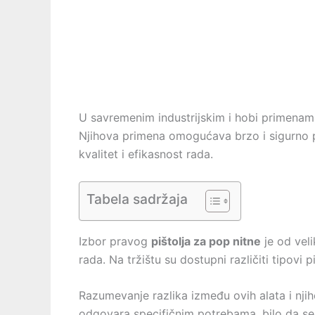
U savremenim industrijskim i hobi primena
Njihova primena omogućava brzo i sigurno pov
kvalitet i efikasnost rada.
Tabela sadržaja
Izbor pravog
pištolja za pop nitne
je od veli
rada. Na tržištu su dostupni različiti tipovi p
Razumevanje razlika između ovih alata i njiho
odgovara specifičnim potrebama, bilo da se r