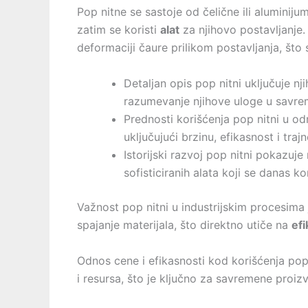
Pop nitne se sastoje od čelične ili aluminij
zatim se koristi
alat
za njihovo postavljanje.
deformaciji čaure prilikom postavljanja, što s
Detaljan opis pop nitni uključuje nji
razumevanje njihove uloge u savr
Prednosti korišćenja pop nitni u o
uključujući brzinu, efikasnost i traj
Istorijski razvoj pop nitni pokazuje
sofisticiranih alata koji se danas ko
Važnost pop nitni u industrijskim procesima 
spajanje materijala, što direktno utiče na
ef
Odnos cene i efikasnosti kod korišćenja pop
i resursa, što je ključno za savremene proi