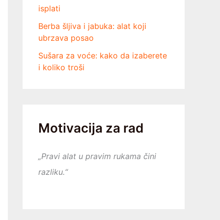
isplati
Berba šljiva i jabuka: alat koji
ubrzava posao
Sušara za voće: kako da izaberete
i koliko troši
Motivacija za rad
„Pravi alat u pravim rukama čini
razliku.“