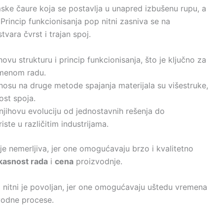
umske čaure koja se postavlja u unapred izbušenu rupu, a
 Princip funkcionisanja pop nitni zasniva se na
tvara čvrst i trajan spoj.
hovu strukturu i princip funkcionisanja, što je ključno za
emenom radu.
dnosu na druge metode spajanja materijala su višestruke,
nost spoja.
 njihovu evoluciju od jednostavnih rešenja do
riste u različitim industrijama.
je nemerljiva, jer one omogućavaju brzo i kvalitetno
ikasnost rada
i
cena
proizvodnje.
 nitni je povoljan, jer one omogućavaju uštedu vremena
zvodne procese.