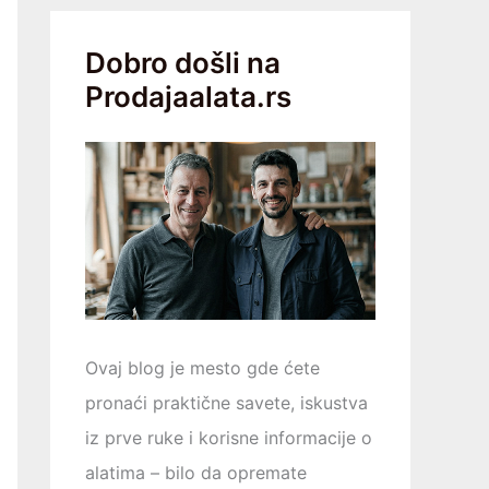
Dobro došli na
Prodajaalata.rs
Ovaj blog je mesto gde ćete
pronaći praktične savete, iskustva
iz prve ruke i korisne informacije o
alatima – bilo da opremаtе