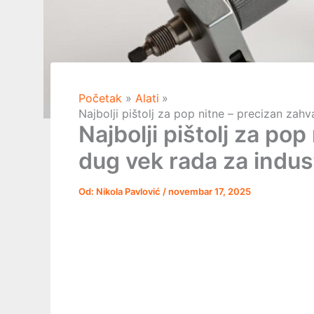
Početak
Alati
Najbolji pištolj za pop nitne – precizan zahv
Najbolji pištolj za pop
dug vek rada za indus
Od:
Nikola Pavlović
/
novembar 17, 2025