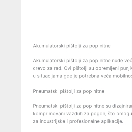
Akumulatorski pištolji za pop nitne
Akumulatorski pištolji za pop nitne nude veću 
crevo za rad. Ovi pištolji su opremljeni punj
u situacijama gde je potrebna veća mobilnos
Pneumatski pištolji za pop nitne
Pneumatski pištolji za pop nitne su dizajnira
komprimovani vazduh za pogon, što omogućava
za industrijske i profesionalne aplikacije.