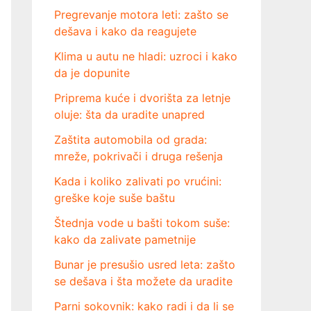
Pregrevanje motora leti: zašto se
dešava i kako da reagujete
Klima u autu ne hladi: uzroci i kako
da je dopunite
Priprema kuće i dvorišta za letnje
oluje: šta da uradite unapred
Zaštita automobila od grada:
mreže, pokrivači i druga rešenja
Kada i koliko zalivati po vrućini:
greške koje suše baštu
Štednja vode u bašti tokom suše:
kako da zalivate pametnije
Bunar je presušio usred leta: zašto
se dešava i šta možete da uradite
Parni sokovnik: kako radi i da li se