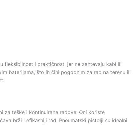
fleksibilnost i praktičnost, jer ne zahtevaju kabl ili
ivim baterijama, što ih čini pogodnim za rad na terenu ili
t.
ni za teške i kontinuirane radove. Oni koriste
 brži i efikasniji rad. Pneumatski pištolji su idealni