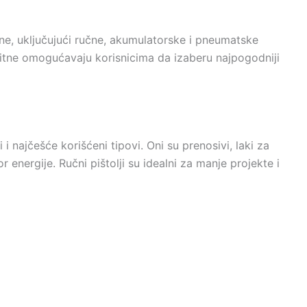
itne, uključujući ručne, akumulatorske i pneumatske
 nitne omogućavaju korisnicima da izaberu najpogodniji
 i najčešće korišćeni tipovi. Oni su prenosivi, laki za
 energije. Ručni pištolji su idealni za manje projekte i