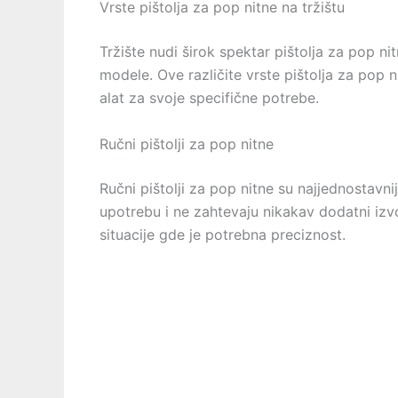
Vrste pištolja za pop nitne na tržištu
Tržište nudi širok spektar pištolja za pop n
modele. Ove različite vrste pištolja za pop
alat za svoje specifične potrebe.
Ručni pištolji za pop nitne
Ručni pištolji za pop nitne su najjednostavniji
upotrebu i ne zahtevaju nikakav dodatni izvor
situacije gde je potrebna preciznost.