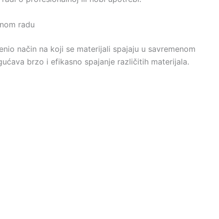
enom radu
menio način na koji se materijali spajaju u savremenom
ćava brzo i efikasno spajanje različitih materijala.