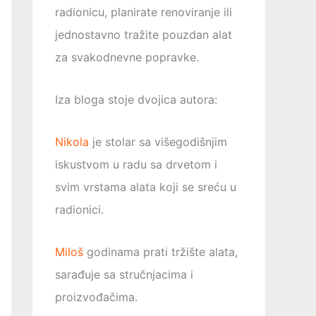
radionicu, planirate renoviranje ili
jednostavno tražite pouzdan alat
za svakodnevne popravke.
Iza bloga stoje dvojica autora:
Nikola
je stolar sa višegodišnjim
iskustvom u radu sa drvetom i
svim vrstama alata koji se sreću u
radionici.
Miloš
godinama prati tržište alata,
sarađuje sa stručnjacima i
proizvođačima.