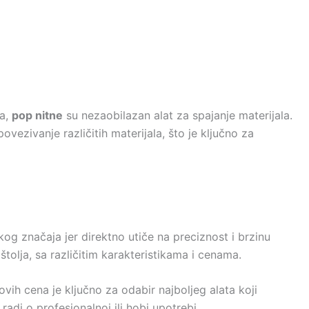
ma,
pop nitne
su nezaobilazan alat za spajanje materijala.
ezivanje različitih materijala, što je ključno za
kog značaja jer direktno utiče na preciznost i brzinu
ištolja, sa različitim karakteristikama i cenama.
vih cena je ključno za odabir najboljeg alata koji
adi o profesionalnoj ili hobi upotrebi.