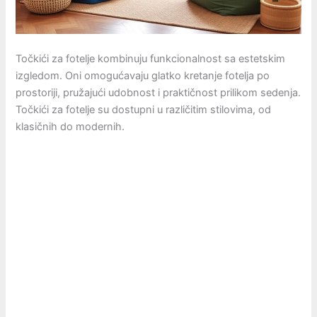
Točkići za fotelje kombinuju funkcionalnost sa estetskim
izgledom. Oni omogućavaju glatko kretanje fotelja po
prostoriji, pružajući udobnost i praktičnost prilikom sedenja.
Točkići za fotelje su dostupni u različitim stilovima, od
klasičnih do modernih.