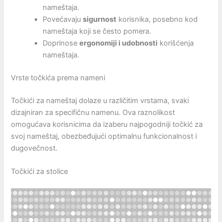
nameštaja.
Povećavaju
sigurnost
korisnika, posebno kod
nameštaja koji se često pomera.
Doprinose
ergonomiji i udobnosti
korišćenja
nameštaja.
Vrste točkića prema nameni
Točkići za nameštaj dolaze u različitim vrstama, svaki
dizajniran za specifičnu namenu. Ova raznolikost
omogućava korisnicima da izaberu najpogodniji točkić za
svoj nameštaj, obezbeđujući optimalnu funkcionalnost i
dugovečnost.
Točkići za stolice