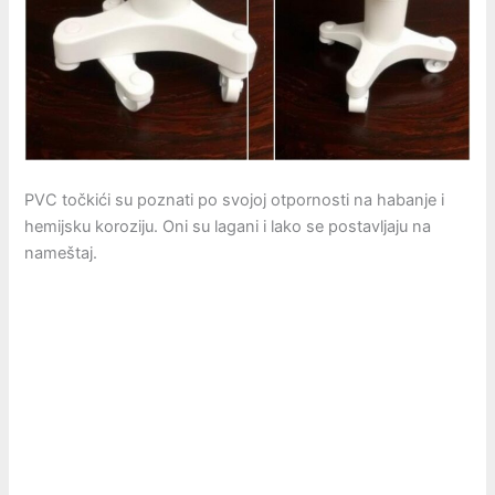
PVC točkići su poznati po svojoj otpornosti na habanje i
hemijsku koroziju. Oni su lagani i lako se postavljaju na
nameštaj.