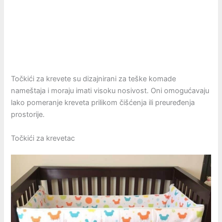
Točkići za krevete su dizajnirani za teške komade
nameštaja i moraju imati visoku nosivost. Oni omogućavaju
lako pomeranje kreveta prilikom čišćenja ili preuređenja
prostorije.
Točkići za krevetac