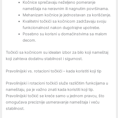
Kočnice sprečavaju neželjeno pomeranje
nameštaja na neravnim ili nagnutim površinama.
Mehanizam kočnice je jednostavan za korišćenje.
Kvalitetni točkići sa kočnicom zadržavaju svoju
funkcionalnost nakon dugotrajne upotrebe.
Posebno su korisni u domaćinstvima sa malom
decom.
Točkići sa kočnicom su idealan izbor za bilo koji nameštaj
koji zahteva dodatnu stabilnost i sigurnost.
Pravolinijski vs. rotacioni točkići – kada koristiti koji tip
Pravolinijski i rotacioni točkići služe različitim funkcijama u
nameštaju, pa je važno znati kada koristiti koji tip.
Pravolinijski točkić se kreće samo u jednom pravcu, što
omogućava preciznije usmeravanje nameštaja i veću
stabilnost.