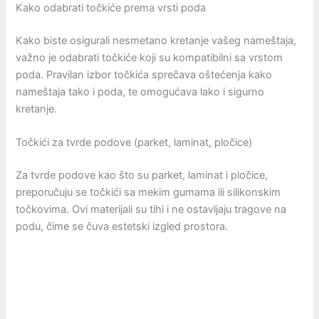
Kako odabrati točkiće prema vrsti poda
Kako biste osigurali nesmetano kretanje vašeg nameštaja,
važno je odabrati točkiće koji su kompatibilni sa vrstom
poda. Pravilan izbor točkića sprečava oštećenja kako
nameštaja tako i poda, te omogućava lako i sigurno
kretanje.
Točkići za tvrde podove (parket, laminat, pločice)
Za tvrde podove kao što su parket, laminat i pločice,
preporučuju se točkići sa mekim gumama ili silikonskim
točkovima. Ovi materijali su tihi i ne ostavljaju tragove na
podu, čime se čuva estetski izgled prostora.