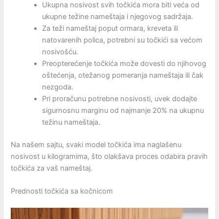
Ukupna nosivost svih točkića mora biti veća od
ukupne težine nameštaja i njegovog sadržaja.
Za teži nameštaj poput ormara, kreveta ili
natovarenih polica, potrebni su točkići sa većom
nosivošću.
Preopterećenje točkića može dovesti do njihovog
oštećenja, otežanog pomeranja nameštaja ili čak
nezgoda.
Pri proračunu potrebne nosivosti, uvek dodajte
sigurnosnu marginu od najmanje 20% na ukupnu
težinu nameštaja.
Na našem sajtu, svaki model točkića ima naglašenu
nosivost u kilogramima, što olakšava proces odabira pravih
točkića za vaš nameštaj.
Prednosti točkića sa kočnicom