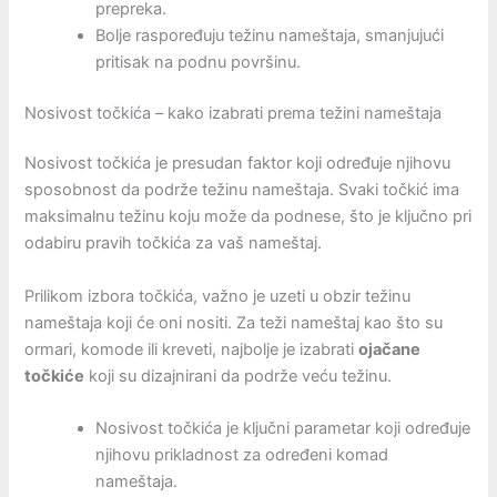
prepreka.
Bolje raspoređuju težinu nameštaja, smanjujući
pritisak na podnu površinu.
Nosivost točkića – kako izabrati prema težini nameštaja
Nosivost točkića je presudan faktor koji određuje njihovu
sposobnost da podrže težinu nameštaja. Svaki točkić ima
maksimalnu težinu koju može da podnese, što je ključno pri
odabiru pravih točkića za vaš nameštaj.
Prilikom izbora točkića, važno je uzeti u obzir težinu
nameštaja koji će oni nositi. Za teži nameštaj kao što su
ormari, komode ili kreveti, najbolje je izabrati
ojačane
točkiće
koji su dizajnirani da podrže veću težinu.
Nosivost točkića je ključni parametar koji određuje
njihovu prikladnost za određeni komad
nameštaja.