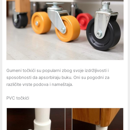
Gumeni točkići su popularni zbog svoje izdržljivosti i
sposobnosti da apsorbiraju buku. Oni su pogodni za
različite vrste podova i nameštaja.
PVC točkići