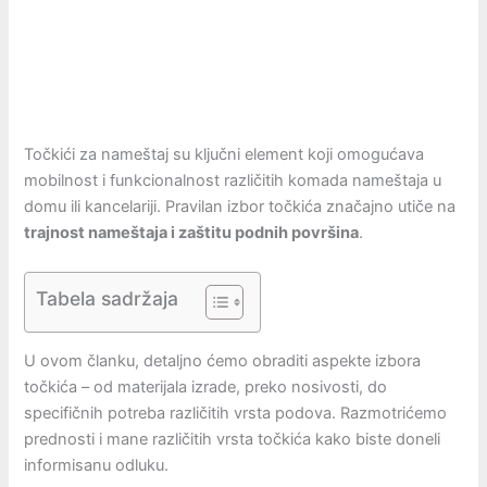
Točkići za nameštaj su ključni element koji omogućava
mobilnost i funkcionalnost različitih komada nameštaja u
domu ili kancelariji. Pravilan izbor točkića značajno utiče na
trajnost nameštaja i zaštitu podnih površina
.
Tabela sadržaja
U ovom članku, detaljno ćemo obraditi aspekte izbora
točkića – od materijala izrade, preko nosivosti, do
specifičnih potreba različitih vrsta podova. Razmotrićemo
prednosti i mane različitih vrsta točkića kako biste doneli
informisanu odluku.