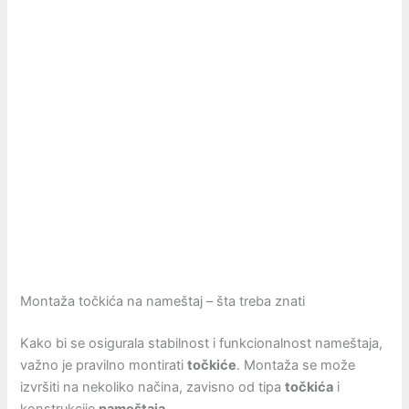
Montaža točkića na nameštaj – šta treba znati
Kako bi se osigurala stabilnost i funkcionalnost nameštaja,
važno je pravilno montirati
točkiće
. Montaža se može
izvršiti na nekoliko načina, zavisno od tipa
točkića
i
konstrukcije
nameštaja
.