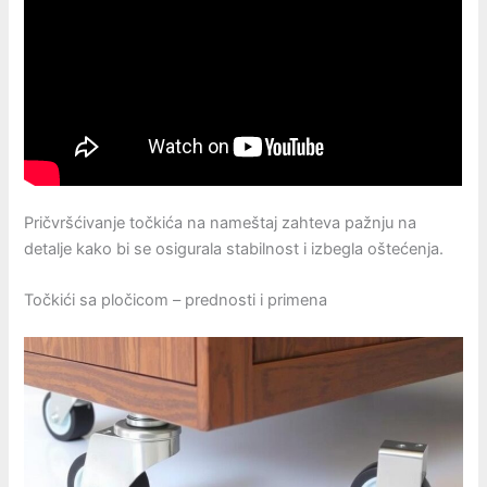
Pričvršćivanje točkića na nameštaj zahteva pažnju na
detalje kako bi se osigurala stabilnost i izbegla oštećenja.
Točkići sa pločicom – prednosti i primena