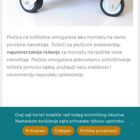
Pločica na točkićima omogućava laku montažu na ravne
površine nameštaja. Točkići sa pločicom predstavljaju
najuniverzalnije rešenje
za montažu na različite vrste
nameštaja. Pločica omogućava jednostavno pričvršćivanje
točkića pomoću vijaka, pružajući veću stabilnost i
ravnomerniju raspodelu opterećenja.
Ovaj sajt koristi kolačiće radi boljeg korisničkog iskustva.
Nastavkom korišćenja sajta prihvatate njihovu upotrebu.
Prihvatam
Odbijam
Politika privatnosti