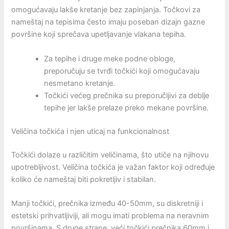
omogućavaju lakše kretanje bez zapinjanja. Točkovi za
nameštaj na tepisima često imaju poseban dizajn gazne
površine koji sprečava upetljavanje vlakana tepiha.
Za tepihe i druge meke podne obloge,
preporučuju se tvrđi točkići koji omogućavaju
nesmetano kretanje.
Točkići većeg prečnika su preporučljivi za deblje
tepihe jer lakše prelaze preko mekane površine.
Veličina točkića i njen uticaj na funkcionalnost
Točkići dolaze u različitim veličinama, što utiče na njihovu
upotrebljivost. Veličina točkića je važan faktor koji određuje
koliko će nameštaj biti pokretljiv i stabilan.
Manji točkići, prečnika između 40-50mm, su diskretniji i
estetski prihvatljiviji, ali mogu imati problema na neravnim
površinama. S druge strane, veći točkići prečnika 60mm i