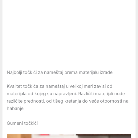
Najbolji točkići za nameštaj prema materijalu izrade
Kvalitet točkića za nameštaj u velikoj meri zavisi od
materijala od kojeg su napravljeni. Različiti materijali nude
različite prednosti, od tišeg kretanja do veće otpornosti na
habanje.
Gumeni točkići