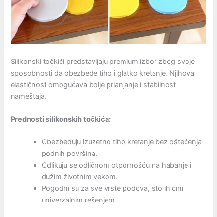
Silikonski točkići predstavljaju premium izbor zbog svoje
sposobnosti da obezbede tiho i glatko kretanje. Njihova
elastičnost omogućava bolje prianjanje i stabilnost
nameštaja.
Prednosti silikonskih točkića:
Obezbeđuju izuzetno tiho kretanje bez oštećenja
podnih površina.
Odlikuju se odličnom otpornošću na habanje i
dužim životnim vekom.
Pogodni su za sve vrste podova, što ih čini
univerzalnim rešenjem.