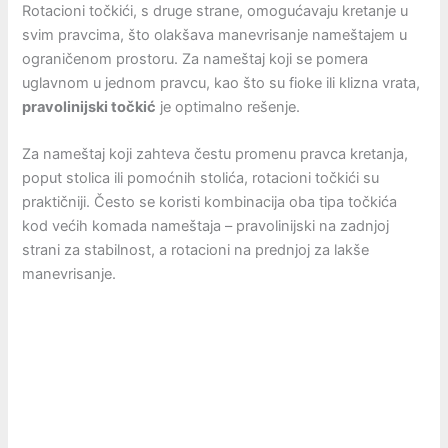
Rotacioni točkići, s druge strane, omogućavaju kretanje u
svim pravcima, što olakšava manevrisanje nameštajem u
ograničenom prostoru. Za nameštaj koji se pomera
uglavnom u jednom pravcu, kao što su fioke ili klizna vrata,
pravolinijski točkić
je optimalno rešenje.
Za nameštaj koji zahteva čestu promenu pravca kretanja,
poput stolica ili pomoćnih stolića, rotacioni točkići su
praktičniji. Često se koristi kombinacija oba tipa točkića
kod većih komada nameštaja – pravolinijski na zadnjoj
strani za stabilnost, a rotacioni na prednjoj za lakše
manevrisanje.