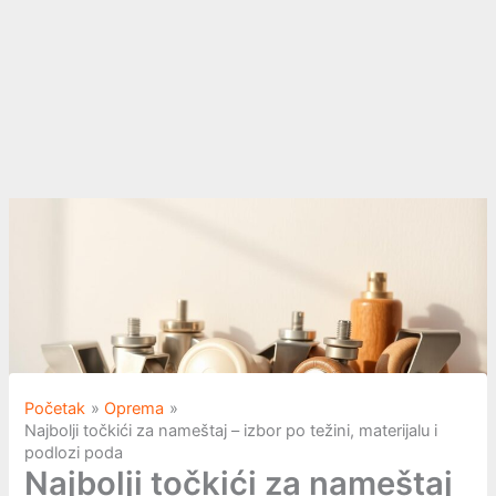
Početak
Oprema
Najbolji točkići za nameštaj – izbor po težini, materijalu i
podlozi poda
Najbolji točkići za nameštaj