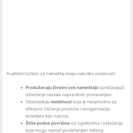
Kvalitetni točkići za nameštaj imaju nekoliko prednosti:
Produžavaju životni vek nameštaja
sprečavajući
oštećenja nastala nepravilnim pomeranjem.
Obezbeđuju
mobilnost
koja je neophodna za
efikasno čišćenje prostora i reorganizaciju
enterijera bez napora.
Štite podne površine
od ogrebotina i oštećenja
koja mogu nastati povlačenjem teškog