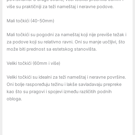
više su praktičniji za teži nameštaj i neravne podove.
Mali točkići (40-50mm)
Mali točkići su pogodni za nameštaj koji nije previše težak i
za podove koji su relativno ravni. Oni su manje uočljivi, što
može biti prednost sa estetskog stanovišta.
Veliki točkići (60mm i više)
Veliki točkići su idealni za teži nameštaj i neravne površine.
Oni bolje raspoređuju težinu i lakše savladavaju prepreke
kao što su pragovi i spojevi između različitih podnih
obloga.