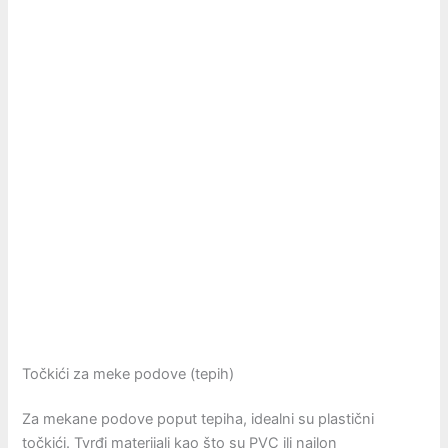
Točkići za meke podove (tepih)
Za mekane podove poput tepiha, idealni su plastični
točkići. Tvrđi materijali kao što su PVC ili najlon