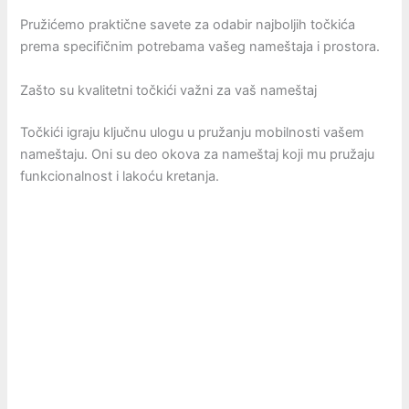
Pružićemo praktične savete za odabir najboljih točkića
prema specifičnim potrebama vašeg nameštaja i prostora.
Zašto su kvalitetni točkići važni za vaš nameštaj
Točkići igraju ključnu ulogu u pružanju mobilnosti vašem
nameštaju. Oni su deo okova za nameštaj koji mu pružaju
funkcionalnost i lakoću kretanja.