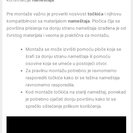
Pre montaže važno je proveriti nosivost
točkića
i njihovu
kompatibilnost sa materijalom
nameštaja
. Pločica čija se
površina prislanja na donju stranu nameštaja izrađena je od
čvrstog materijala i veoma je praktična za montažu.
Montaža se može izvršiti pomoću ploče koja se
šrafi za donju stranu nameštaja ili pomoću
osovine koja se umeće u postojeći otvor.
Za pravilnu montažu potrebno je ravnomerno
rasporediti točkiće kako bi se težina nameštaja
ravnomerno rasporedila.
Kod montaže točkića na stariji nameštaj, ponekad
je potrebno ojačati donju površinu kako bi se
sprečilo oštećenje prilikom korišćenja.