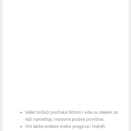
Veliki točkići prečnika 60mm i više su idealni za
teži nameštaj i neravne podne površine.
Oni lakše prelaze preko pragova i manjih