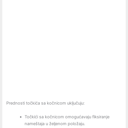
Prednosti točkića sa kočnicom uključuju:
Točkići sa kočnicom omogućavaju fiksiranje
nameštaja u željenom položaju.