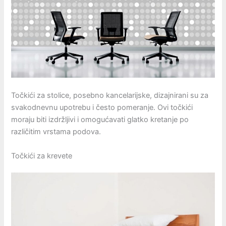
Točkići za stolice, posebno kancelarijske, dizajnirani su za
svakodnevnu upotrebu i često pomeranje. Ovi točkići
moraju biti izdržljivi i omogućavati glatko kretanje po
različitim vrstama podova.
Točkići za krevete