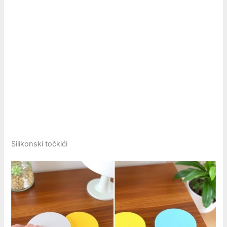
Silikonski točkići