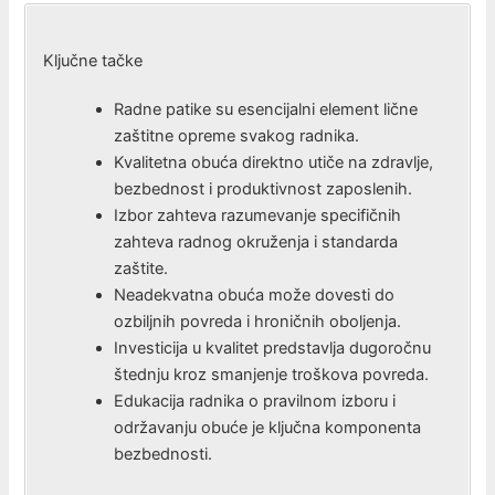
Ključne tačke
Radne patike su esencijalni element lične
zaštitne opreme svakog radnika.
Kvalitetna obuća direktno utiče na zdravlje,
bezbednost i produktivnost zaposlenih.
Izbor zahteva razumevanje specifičnih
zahteva radnog okruženja i standarda
zaštite.
Neadekvatna obuća može dovesti do
ozbiljnih povreda i hroničnih oboljenja.
Investicija u kvalitet predstavlja dugoročnu
štednju kroz smanjenje troškova povreda.
Edukacija radnika o pravilnom izboru i
održavanju obuće je ključna komponenta
bezbednosti.