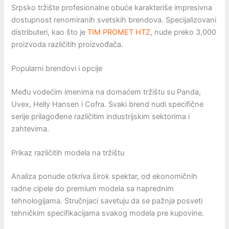
Srpsko tržište profesionalne obuće karakteriše impresivna
dostupnost renomiranih svetskih brendova. Specijalizovani
distributeri, kao što je
TIM PROMET HTZ
, nude preko 3,000
proizvoda različitih proizvođača.
Popularni brendovi i opcije
Među vodećim imenima na domaćem tržištu su Panda,
Uvex, Helly Hansen i Cofra. Svaki brend nudi specifične
serije prilagođene različitim industrijskim sektorima i
zahtevima.
Prikaz različitih modela na tržištu
Analiza ponude otkriva širok spektar, od ekonomičnih
radne cipele do premium modela sa naprednim
tehnologijama. Stručnjaci savetuju da se pažnja posveti
tehničkim specifikacijama svakog modela pre kupovine.