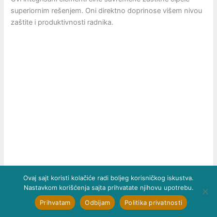
superiornim rešenjem. Oni direktno doprinose višem nivou
zaštite i produktivnosti radnika.
Ovaj sajt koristi kolačiće radi boljeg korisničkog iskustva.
Nastavkom korišćenja sajta prihvatate njihovu upotrebu.
Prihvatam
Odbijam
Politika privatnosti