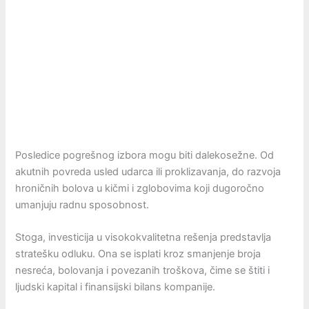
Posledice pogrešnog izbora mogu biti dalekosežne. Od
akutnih povreda usled udarca ili proklizavanja, do razvoja
hroničnih bolova u kičmi i zglobovima koji dugoročno
umanjuju radnu sposobnost.
Stoga, investicija u visokokvalitetna rešenja predstavlja
stratešku odluku. Ona se isplati kroz smanjenje broja
nesreća, bolovanja i povezanih troškova, čime se štiti i
ljudski kapital i finansijski bilans kompanije.