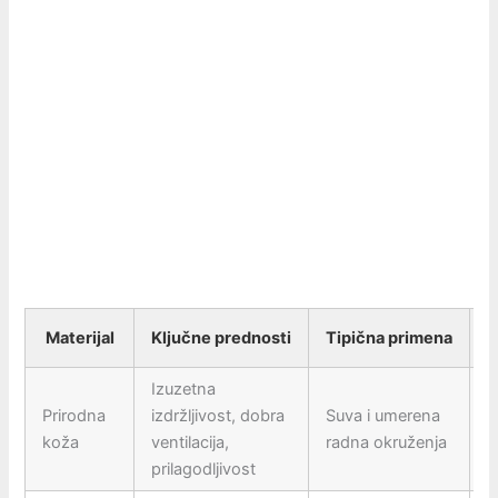
Materijal
Ključne prednosti
Tipična primena
O
Izuzetna
Prirodna
izdržljivost, dobra
Suva i umerena
O
koža
ventilacija,
radna okruženja
n
prilagodljivost