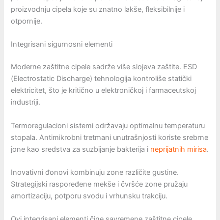
proizvodnju cipela koje su znatno lakše, fleksibilnije i
otpornije.
Integrisani sigurnosni elementi
Moderne zaštitne cipele sadrže više slojeva zaštite. ESD
(Electrostatic Discharge) tehnologija kontroliše statički
elektricitet, što je kritično u elektroničkoj i farmaceutskoj
industriji.
Termoregulacioni sistemi održavaju optimalnu temperaturu
stopala. Antimikrobni tretmani unutrašnjosti koriste srebrne
jone kao sredstva za suzbijanje bakterija i
neprijatnih mirisa
.
Inovativni đonovi kombinuju zone različite gustine.
Strategijski raspoređene mekše i čvršće zone pružaju
amortizaciju, potporu svodu i vrhunsku trakciju.
Ovi integrisani elementi čine savremene zaštitne cipele