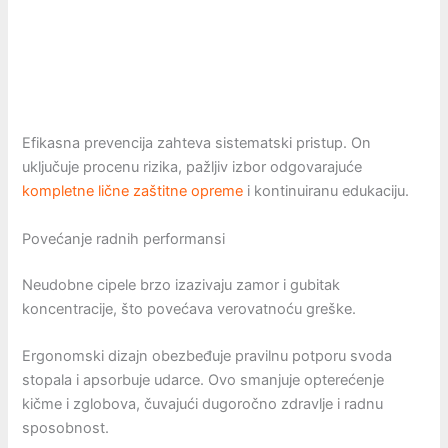
Efikasna prevencija zahteva sistematski pristup. On
uključuje procenu rizika, pažljiv izbor odgovarajuće
kompletne lične zaštitne opreme
i kontinuiranu edukaciju.
Povećanje radnih performansi
Neudobne cipele brzo izazivaju zamor i gubitak
koncentracije, što povećava verovatnoću greške.
Ergonomski dizajn obezbeđuje pravilnu potporu svoda
stopala i apsorbuje udarce. Ovo smanjuje opterećenje
kičme i zglobova, čuvajući dugoročno zdravlje i radnu
sposobnost.