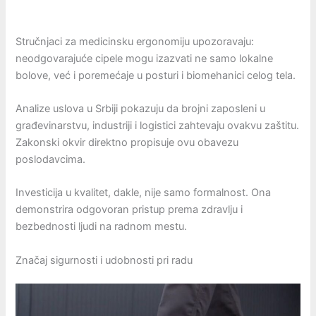
Stručnjaci za medicinsku ergonomiju upozoravaju:
neodgovarajuće cipele mogu izazvati ne samo lokalne
bolove, već i poremećaje u posturi i biomehanici celog tela.
Analize uslova u Srbiji pokazuju da brojni zaposleni u
građevinarstvu, industriji i logistici zahtevaju ovakvu zaštitu.
Zakonski okvir direktno propisuje ovu obavezu
poslodavcima.
Investicija u kvalitet, dakle, nije samo formalnost. Ona
demonstrira odgovoran pristup prema zdravlju i
bezbednosti ljudi na radnom mestu.
Značaj sigurnosti i udobnosti pri radu