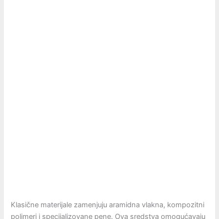
Klasične materijale zamenjuju aramidna vlakna, kompozitni
polimeri i specijalizovane pene. Ova sredstva omogućavaju