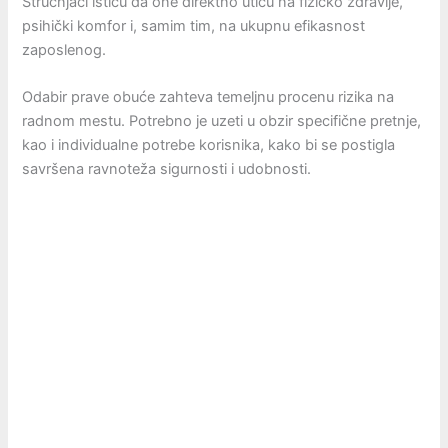
Stručnjaci ističu da one direktno utiču na fizičko zdravlje,
psihički komfor i, samim tim, na ukupnu efikasnost
zaposlenog.
Odabir prave obuće zahteva temeljnu procenu rizika na
radnom mestu. Potrebno je uzeti u obzir specifične pretnje,
kao i individualne potrebe korisnika, kako bi se postigla
savršena ravnoteža sigurnosti i udobnosti.