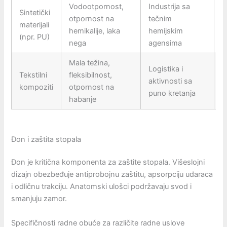
Vodootpornost,
Industrija sa
Sintetički
M
otpornost na
tečnim
materijali
s
hemikalije, laka
hemijskim
(npr. PU)
d
nega
agensima
Mala težina,
Logistika i
M
Tekstilni
fleksibilnost,
aktivnosti sa
m
kompoziti
otpornost na
puno kretanja
z
habanje
Đon i zaštita stopala
Đon je kritična komponenta za zaštite stopala. Višeslojni
dizajn obezbeđuje antiprobojnu zaštitu, apsorpciju udaraca
i odličnu trakciju. Anatomski ulošci podržavaju svod i
smanjuju zamor.
Specifičnosti radne obuće za različite radne uslove