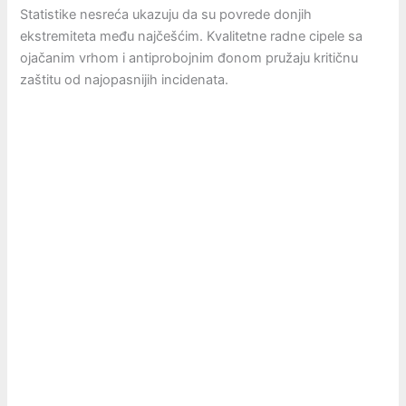
Statistike nesreća ukazuju da su povrede donjih
ekstremiteta među najčešćim. Kvalitetne radne cipele sa
ojačanim vrhom i antiprobojnim đonom pružaju kritičnu
zaštitu od najopasnijih incidenata.