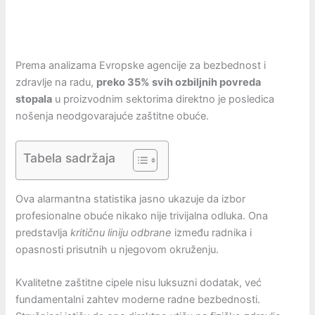
Prema analizama Evropske agencije za bezbednost i
zdravlje na radu,
preko 35% svih ozbiljnih povreda
stopala
u proizvodnim sektorima direktno je posledica
nošenja neodgovarajuće zaštitne obuće.
Tabela sadržaja
Ova alarmantna statistika jasno ukazuje da izbor
profesionalne obuće nikako nije trivijalna odluka. Ona
predstavlja
kritičnu liniju odbrane
između radnika i
opasnosti prisutnih u njegovom okruženju.
Kvalitetne zaštitne cipele nisu luksuzni dodatak, već
fundamentalni zahtev moderne radne bezbednosti.