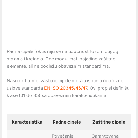
Radne cipele fokusiraju se na udobnost tokom dugog
stajanja i kretanja. One mogu imati pojedine zaštitne
elemente, ali ne podležu obaveznim standardima.
Nasuprot tome, zaštitne cipele moraju ispuniti rigorozne
uslove standarda
EN ISO 20345/46/47
. Ovi propisi definišu
klase (S1 do S5) sa obaveznim karakteristikama.
Karakteristika
Radne cipele
Zaštitne cipele
Povećanje
Garantovana