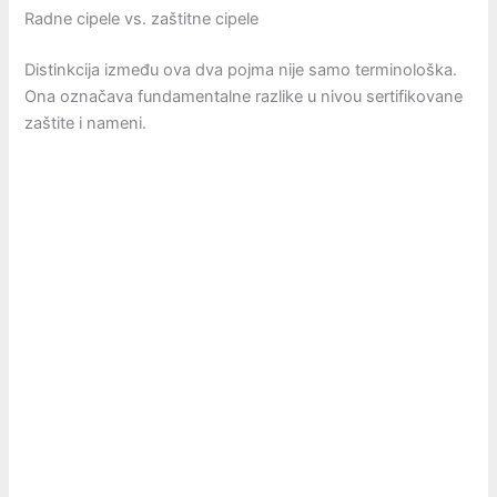
Radne cipele vs. zaštitne cipele
Distinkcija između ova dva pojma nije samo terminološka.
Ona označava fundamentalne razlike u nivou sertifikovane
zaštite i nameni.