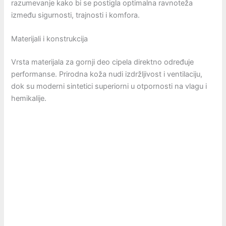
razumevanje kako bi se postigla optimalna ravnoteža
između sigurnosti, trajnosti i komfora.
Materijali i konstrukcija
Vrsta materijala za gornji deo cipela direktno određuje
performanse. Prirodna koža nudi izdržljivost i ventilaciju,
dok su moderni sintetici superiorni u otpornosti na vlagu i
hemikalije.