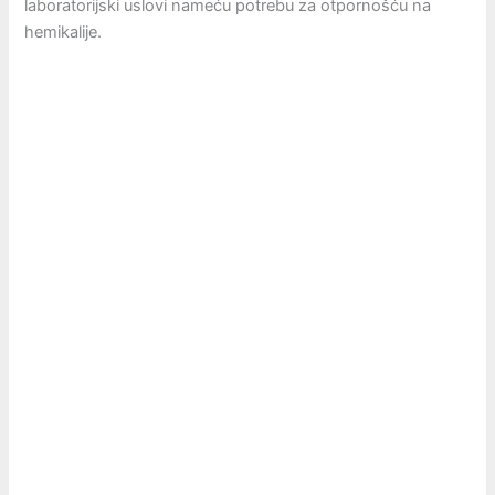
laboratorijski uslovi nameću potrebu za otpornošću na
hemikalije.