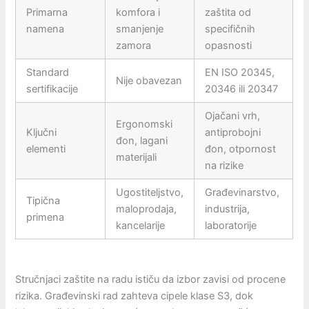
Primarna
komfora i
zaštita od
namena
smanjenje
specifičnih
zamora
opasnosti
Standard
EN ISO 20345,
Nije obavezan
sertifikacije
20346 ili 20347
Ojačani vrh,
Ergonomski
Ključni
antiprobojni
đon, lagani
elementi
đon, otpornost
materijali
na rizike
Ugostiteljstvo,
Građevinarstvo,
Tipična
maloprodaja,
industrija,
primena
kancelarije
laboratorije
Stručnjaci zaštite na radu ističu da izbor zavisi od procene
rizika. Građevinski rad zahteva cipele klase S3, dok