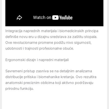
Integracija naprednih materijala i biomedicinskih principa
definiše novu eru u dizajnu sredstava za zaštitu stopala.
Ove revolucionarne promene podižu nivo sigurnosti,
udobnosti i trajnosti profesionalne obuće.
Ergonomski dizajn i napredni materijali
Savremeni pristup zasniva se na detaljnim analizama
distribucije pritiska i biomehanike kretanja. Ovo rezultira
anatomski preciznim oblicima koji aktivno podržavaju
prirodnu funkciju.