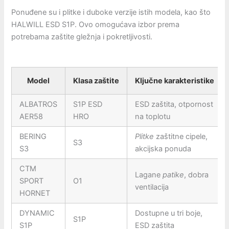
Ponuđene su i plitke i duboke verzije istih modela, kao što
HALWILL ESD S1P. Ovo omogućava izbor prema
potrebama zaštite gležnja i pokretljivosti.
Model
Klasa zaštite
Ključne karakteristike
ALBATROS
S1P ESD
ESD zaštita, otpornost
AER58
HRO
na toplotu
BERING
Plitke
zaštitne cipele,
S3
S3
akcijska ponuda
CTM
Lagane
patike
, dobra
SPORT
O1
ventilacija
HORNET
DYNAMIC
Dostupne u tri boje,
S1P
S1P
ESD zaštita