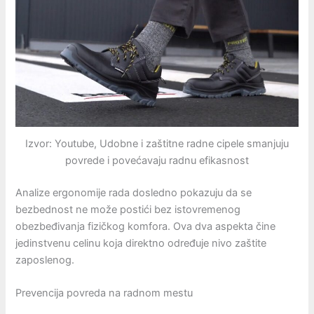
Izvor: Youtube, Udobne i zaštitne radne cipele smanjuju
povrede i povećavaju radnu efikasnost
Analize ergonomije rada dosledno pokazuju da se
bezbednost ne može postići bez istovremenog
obezbeđivanja fizičkog komfora. Ova dva aspekta čine
jedinstvenu celinu koja direktno određuje nivo zaštite
zaposlenog.
Prevencija povreda na radnom mestu