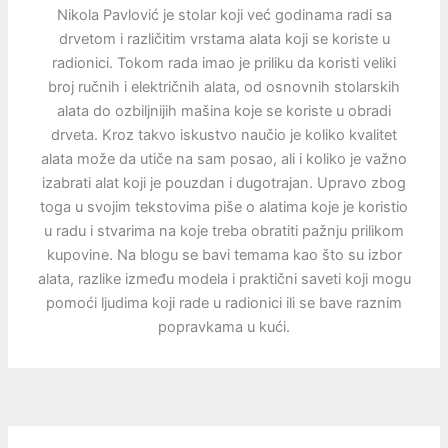
Nikola Pavlović je stolar koji već godinama radi sa
drvetom i različitim vrstama alata koji se koriste u
radionici. Tokom rada imao je priliku da koristi veliki
broj ručnih i električnih alata, od osnovnih stolarskih
alata do ozbiljnijih mašina koje se koriste u obradi
drveta. Kroz takvo iskustvo naučio je koliko kvalitet
alata može da utiče na sam posao, ali i koliko je važno
izabrati alat koji je pouzdan i dugotrajan. Upravo zbog
toga u svojim tekstovima piše o alatima koje je koristio
u radu i stvarima na koje treba obratiti pažnju prilikom
kupovine. Na blogu se bavi temama kao što su izbor
alata, razlike između modela i praktični saveti koji mogu
pomoći ljudima koji rade u radionici ili se bave raznim
popravkama u kući.