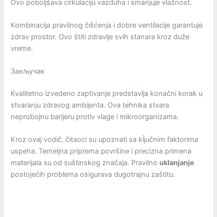
Ovo poboljšava cirkulaciju vazduha i smanjuje vlažnost.
Kombinacija pravilnog čišćenja i dobre ventilacije garantuje
zdrav prostor. Ovo štiti zdravlje svih stanara kroz duže
vreme.
Закључак
Kvalitetno izvedeno zaptivanje predstavlja konačni korak u
stvaranju zdravog ambijenta. Ova tehnika stvara
neprobojnu barijeru protiv vlage i mikroorganizama.
Kroz ovaj vodič, čitaoci su upoznati sa kĺjučnim faktorima
uspeha. Temeljna priprema površine i precizna primena
materijala su od suštinskog značaja. Pravilno
uklanjanje
postojećih problema osigurava dugotrajnu zaštitu.