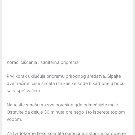
Koraci čišćenja i sanitarna priprema
Prvi korak uključuje pripremu prirodnog sredstva. Sipajte
dve trećine čaše sirćeta i tri kašike sode bikarbone u bocu
sa raspršivačem.
Nanesite smešu na sve površine gde primećujete mrlje.
Ostavite da deluje 30 minuta pre nego što isperete toplom
vodom.
Za tvrdokorne fleke koristite pamučne jastučiće natopljene