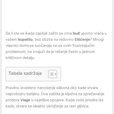
Da li ste se ikada zapitali zašto se crna
buđ
uporno vraća u
vašem
kupatilu
, bez obzira na redovno
čišćenje
? Mnogi
vlasnici domova suočavaju se sa ovim frustrirajućim
problemom, ne znajući da je rešenje često u jednom
kritičnom detalju.
Tabela sadržaja
Pravilno izvedeno nanošenje silikona oko kade stvara
neprobojnu barijeru. Ova zaštita je ključna za sprečavanje
prodora
vlage
u osjetljive spojeve. Kada voda prodire iza
kade, stvara se idealno okruženje za rast gljivica.