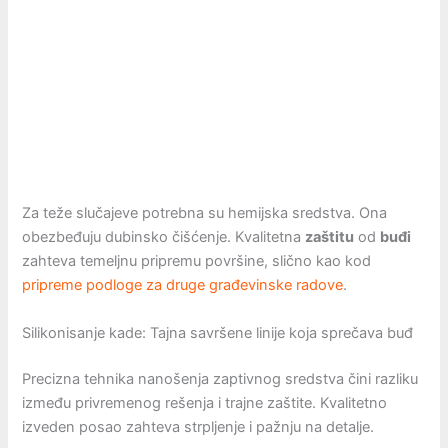
Za teže slučajeve potrebna su hemijska sredstva. Ona
obezbeđuju dubinsko čišćenje. Kvalitetna
zaštitu
od
buđi
zahteva temeljnu pripremu površine, slično kao kod
pripreme podloge za druge građevinske radove
.
Silikonisanje kade: Tajna savršene linije koja sprečava buđ
Precizna tehnika nanošenja zaptivnog sredstva čini razliku
između privremenog rešenja i trajne zaštite. Kvalitetno
izveden posao zahteva strpljenje i pažnju na detalje.