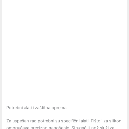
Potrebni alati i zaštitna oprema
Za uspešan rad potrebni su specifični alati. Pištolj za silikon
omogućava precizno nanošenje. Strugač ili nož služi za