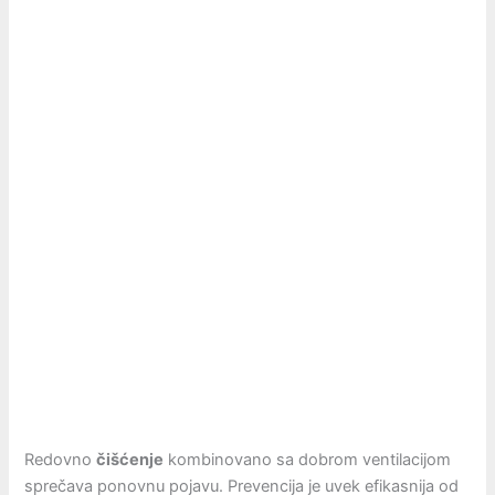
Redovno
čišćenje
kombinovano sa dobrom ventilacijom
sprečava ponovnu pojavu. Prevencija je uvek efikasnija od