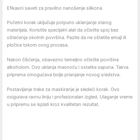
Efikasni saveti za pravilno nanošenje silikona
Početni korak uključuje potpuno uklanjanje starog
materijala. Koristite specijalni alat da očistite spoj bez
oštećenja okolnih površina. Pazite da ne oštetite emajl ili
pločice tokom ovog procesa.
Nakon čišćenja, obavezno temeljno očistite površine
alkoholom. Ovo uklanja masnoću i ostatke sapuna. Takva
priprema omogućava bolje prianjanje novog sredstva.
Postavljanje trake za maskiranje je sledeći korak. Ovo
osigurava ravnu liniju i profesionalan izgled. Ulaganje vreme
u pripremu se isplati kroz kvalitetan rezultat.