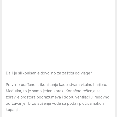
Da li je silikonisanje dovoljno za zaštitu od vlage?
Pravilno urađeno silikonisanje kade stvara vitalnu barijeru.
Međutim, to je samo jedan korak. Konačno rešenje za
zdravlje prostora podrazumeva i dobru ventilaciju, redovno
održavanje i brzo sušenje vode sa poda i pločica nakon
kupanja.