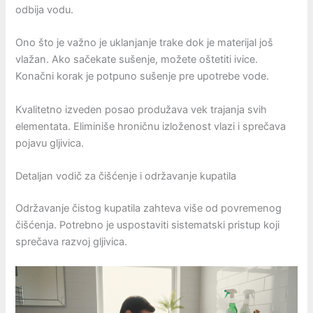
odbija vodu.
Ono što je važno je uklanjanje trake dok je materijal još
vlažan. Ako sačekate sušenje, možete oštetiti ivice.
Konačni korak je potpuno sušenje pre upotrebe vode.
Kvalitetno izveden posao produžava vek trajanja svih
elementata. Eliminiše hroničnu izloženost vlazi i sprečava
pojavu gljivica.
Detaljan vodič za čišćenje i održavanje kupatila
Održavanje čistog kupatila zahteva više od povremenog
čišćenja. Potrebno je uspostaviti sistematski pristup koji
sprečava razvoj gljivica.