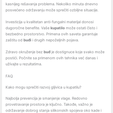
kasnijeg rešavanja problema. Nekoliko minuta dnevno
posvećeno održavanju može sprečiti ozbiljne situacije.
Investicija u kvalitetan anti-fungalni materijal donosi
dugoročne benefite. Vaše
kupatilo
može ostati čisto i
bezbedno prostorstvo. Primena ovih saveta garantuje
zaštitu od
buđi
i drugih nepoželjnih pojava.
Zdravo okruženje bez
buđ
je dostignuce koje svako može
postići. Počnite sa primenom ovih tehnika već danas i
užívajte u rezultatima.
FAQ
Kako mogu sprečiti razvoj gljivica u kupatilu?
Najbolja prevencija je smanjenje vlage. Redovno
provetravanje prostora je ključno. Takođe, važno je
održavanje dobrog stanja silikonskih spojeva oko kade i