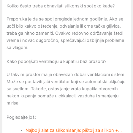
Koliko često treba obnavljati silikonski spoj oko kade?
Preporuka je da se spoj pregleda jednom godišnje. Ako se
uoči bilo kakvo oštećenje, odvajanje ili crne tačke gljivica,
treba ga hitno zameniti. Ovakvo redovno održavanje štedi
vreme i novac dugoročno, sprečavajući ozbiljnije probleme
sa vlagom.
Kako poboljšati ventilaciju u kupatilu bez prozora?
U takvim prostorima je obavezan dobar ventilacioni sistem.
Može se postaviti jači ventilator koji se automatski uključuje
sa svetlom. Takođe, ostavljanje vrata kupatila otvorenih
nakon kupanja pomaže u cirkulaciji vazduha i smanjenju
mirisa.
Pogledajte još:
Najbolji alat za silikonisanje: pištolj za silikon +…