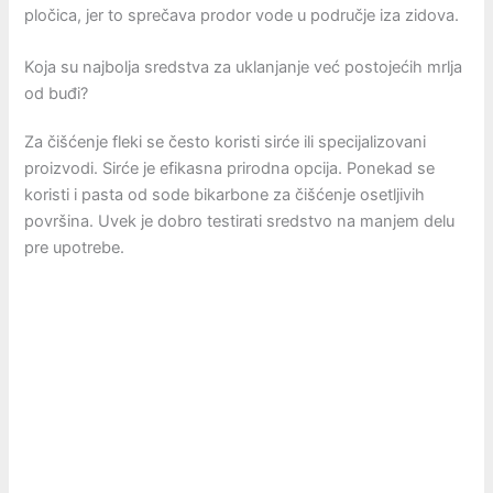
pločica, jer to sprečava prodor vode u područje iza zidova.
Koja su najbolja sredstva za uklanjanje već postojećih mrlja
od buđi?
Za čišćenje fleki se često koristi sirće ili specijalizovani
proizvodi. Sirće je efikasna prirodna opcija. Ponekad se
koristi i pasta od sode bikarbone za čišćenje osetljivih
površina. Uvek je dobro testirati sredstvo na manjem delu
pre upotrebe.