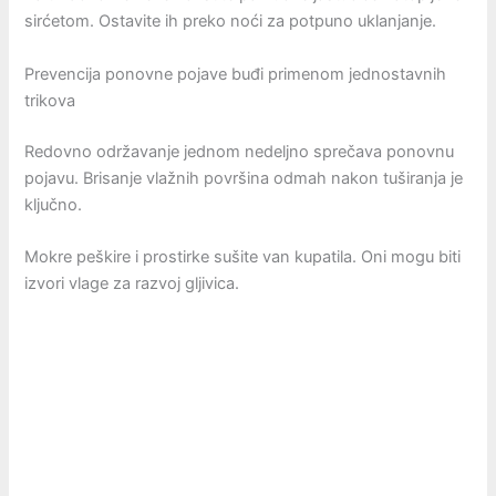
sirćetom. Ostavite ih preko noći za potpuno uklanjanje.
Prevencija ponovne pojave buđi primenom jednostavnih
trikova
Redovno održavanje jednom nedeljno sprečava ponovnu
pojavu. Brisanje vlažnih površina odmah nakon tuširanja je
ključno.
Mokre peškire i prostirke sušite van kupatila. Oni mogu biti
izvori vlage za razvoj gljivica.