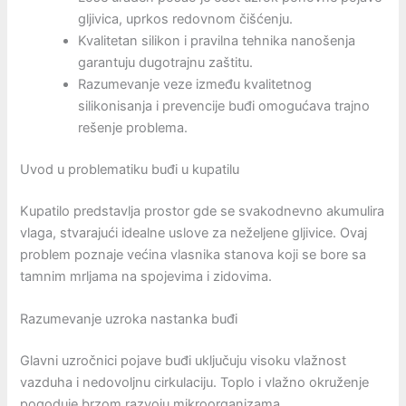
gljivica, uprkos redovnom čišćenju.
Kvalitetan silikon i pravilna tehnika nanošenja
garantuju dugotrajnu zaštitu.
Razumevanje veze između kvalitetnog
silikonisanja i prevencije buđi omogućava trajno
rešenje problema.
Uvod u problematiku buđi u kupatilu
Kupatilo predstavlja prostor gde se svakodnevno akumulira
vlaga, stvarajući idealne uslove za neželjene gljivice. Ovaj
problem poznaje većina vlasnika stanova koji se bore sa
tamnim mrljama na spojevima i zidovima.
Razumevanje uzroka nastanka buđi
Glavni uzročnici pojave buđi uključuju visoku vlažnost
vazduha i nedovoljnu cirkulaciju. Toplo i vlažno okruženje
pogoduje brzom razvoju mikroorganizama.