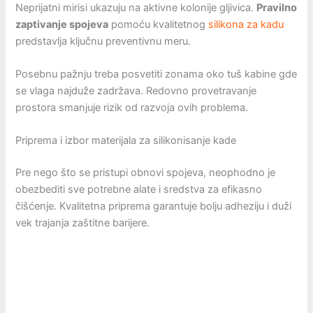
Neprijatni mirisi ukazuju na aktivne kolonije gljivica.
Pravilno
zaptivanje spojeva
pomoću kvalitetnog
silikona za kadu
predstavlja ključnu preventivnu meru.
Posebnu pažnju treba posvetiti zonama oko tuš kabine gde
se vlaga najduže zadržava. Redovno provetravanje
prostora smanjuje rizik od razvoja ovih problema.
Priprema i izbor materijala za silikonisanje kade
Pre nego što se pristupi obnovi spojeva, neophodno je
obezbediti sve potrebne alate i sredstva za efikasno
čišćenje. Kvalitetna priprema garantuje bolju adheziju i duži
vek trajanja zaštitne barijere.