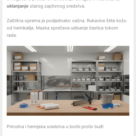
uklanjanje
starog zaptivnog sredstva.
Zaštitna oprema je podjednako važna. Rukavice štite kožu
od hemikalija. Maska sprečava udisanje čestica tokom
rada.
Prirodna i hemijska sredstva u borbi protiv buđi