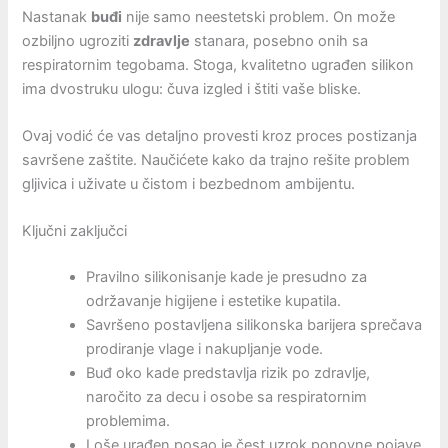
Nastanak
buđi
nije samo neestetski problem. On može
ozbiljno ugroziti
zdravlje
stanara, posebno onih sa
respiratornim tegobama. Stoga, kvalitetno ugrađen silikon
ima dvostruku ulogu: čuva izgled i štiti vaše bliske.
Ovaj vodić će vas detaljno provesti kroz proces postizanja
savršene zaštite. Naučićete kako da trajno rešite problem
gljivica i uživate u čistom i bezbednom ambijentu.
Ključni zaključci
Pravilno silikonisanje kade je presudno za
održavanje higijene i estetike kupatila.
Savršeno postavljena silikonska barijera sprečava
prodiranje vlage i nakupljanje vode.
Buđ oko kade predstavlja rizik po zdravlje,
naročito za decu i osobe sa respiratornim
problemima.
Loše urađen posao je čest uzrok ponovne pojave