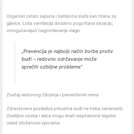
Organski ostaci sapuna i šampona služe kao hrana za
gljivice. Loša ventilacija dodatno pogoršava situaciju,
omogućavajući nagomilavanje vlage.
„Prevencija je najbolji način borbe protiv
buđi – redovno održavanje može
sprečiti ozbiljne probleme“
Značaj redovnog čišćenja i preventivnih mera
Zdravstvene posledice prisustva buđi ne treba zanemariti.
Osetljive osobe i deca mogu imati respiratorne tegobe
usled izloženosti sporama.