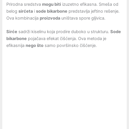
Prirodna sredstva
mogu biti
izuzetno efikasna. Smeša od
belog
sirćeta
i
sode bikarbone
predstavlja jeftino rešenje.
Ova kombinacija
proizvoda
uništava spore gljivica.
Sirće
sadrži kiselinu koja prodire duboko u strukturu.
Sode
bikarbone
pojačava efekat čišćenja. Ova metoda je
efikasnija
nego što
samo površinsko čišćenje.