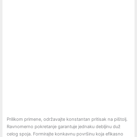
Prilikom primene, održavajte konstantan pritisak na pištolj.
Ravnomerno pokretanje garantuje jednaku debljinu duž
celog spoja. Formirajte konkavnu površinu koja efikasno