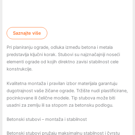
Saznajte više
Pri planiranju ograde, odluka između betona i metala
predstavlja ključni korak. Stubovi su najznačajniji noseći
elementi ograde od kojih direktno zavisi stabilnost cele
konstrukcije.
Kvalitetna montaža i pravilan izbor materijala garantuju
dugotrajnost vaše žičane ograde. Tržište nudi plastificirane,
pocinkovane ili čelične modele. Tip stubova može biti
usadni za zemlju ili sa stopom za betonsku podlogu.
Betonski stubovi – montaža i stabilnost
Betonski stubovi pružaju maksimalnu stabilnost i čvrstu