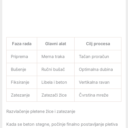
Faza rada
Glavni alat
Cilj procesa
Priprema
Merna traka
Tačan proračun
Bušenje
Ručni bušač
Optimalna dubina
Fiksiranje
Libela i beton
Vertikalna ravan
Zatezanje
Zatezači žice
Čvrstina mreže
Razvlačenje pletene žice i zatezanje
Kada se beton stegne, počinje finalno postavljanje pletiva