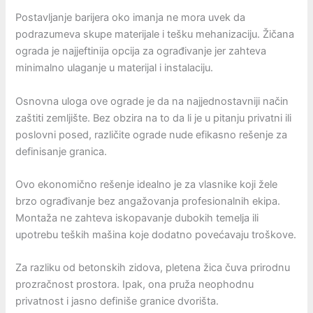
Postavljanje barijera oko imanja ne mora uvek da
podrazumeva skupe materijale i tešku mehanizaciju. Žičana
ograda je najjeftinija opcija za ograđivanje jer zahteva
minimalno ulaganje u materijal i instalaciju.
Osnovna uloga ove ograde je da na najjednostavniji način
zaštiti zemljište. Bez obzira na to da li je u pitanju privatni ili
poslovni posed, različite ograde nude efikasno rešenje za
definisanje granica.
Ovo ekonomično rešenje idealno je za vlasnike koji žele
brzo ograđivanje bez angažovanja profesionalnih ekipa.
Montaža ne zahteva iskopavanje dubokih temelja ili
upotrebu teških mašina koje dodatno povećavaju troškove.
Za razliku od betonskih zidova, pletena žica čuva prirodnu
prozračnost prostora. Ipak, ona pruža neophodnu
privatnost i jasno definiše granice dvorišta.