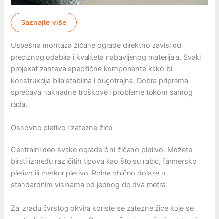
Saznajte više
Uspešna montaža žičane ograde direktno zavisi od
preciznog odabira i kvaliteta nabavljenog materijala. Svaki
projekat zahteva specifične komponente kako bi
konstrukcija bila stabilna i dugotrajna. Dobra priprema
sprečava naknadne troškove i probleme tokom samog
rada.
Osnovno pletivo i zatezne žice
Centralni deo svake ograde čini žičano pletivo. Možete
birati između različitih tipova kao što su rabic, farmersko
pletivo ili merkur pletivo. Rolne obično dolaze u
standardnim visinama od jednog do dva metra.
Za izradu čvrstog okvira koriste se zatezne žice koje se