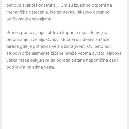
osnovu svakoj konstrukciji. Oni su izuzetno otporni na
mehanička oštećenja. Ne zahtevaju nikakvo dodatno
održavanje decenijama.
Proces postavljanja zahteva kopanje rupa i temeljno
betoniranje u zemlji. Ovakvi stubovi su idealni za teže
terene gde je potrebna velika izdržljivost. Ovi betonski
stubovi drže elemente žičane mreže veoma čvrsto. Njihova
velika masa osigurava da ograda ostane nepomična čak i
pod jakim naletima vetra.