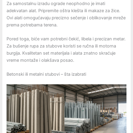
Za samostalnu izradu ograde neophodno je imati
adekvatan alat. Pripremite oštra klešta ili makaze za žice.
Ovi alati omogućavaju precizno sečenje i oblikovanje mreže
prema potrebama terena.
Pored toga, biće vam potrebni čekić, libela i precizan metar.
Za bušenje rupa za stubove koristi se ručna ili motorna
burgija. Kvalitetan set materijala i alata znatno skraćuje
vreme montaže i olakšava posao.
Betonski ili metalni stubovi – šta izabrati