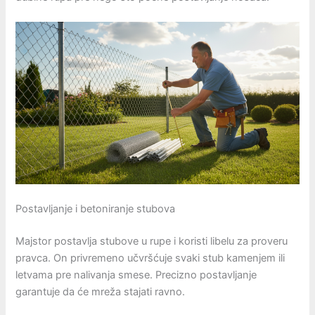
Postavljanje i betoniranje stubova
Majstor postavlja stubove u rupe i koristi libelu za proveru
pravca. On privremeno učvršćuje svaki stub kamenjem ili
letvama pre nalivanja smese. Precizno postavljanje
garantuje da će mreža stajati ravno.