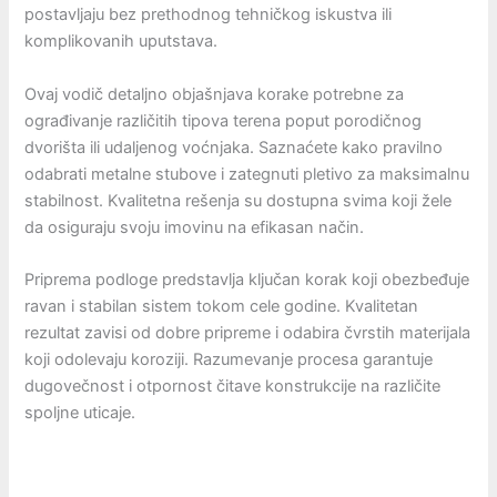
postavljaju bez prethodnog tehničkog iskustva ili
komplikovanih uputstava.
Ovaj vodič detaljno objašnjava korake potrebne za
ograđivanje različitih tipova terena poput porodičnog
dvorišta ili udaljenog voćnjaka. Saznaćete kako pravilno
odabrati metalne stubove i zategnuti pletivo za maksimalnu
stabilnost. Kvalitetna rešenja su dostupna svima koji žele
da osiguraju svoju imovinu na efikasan način.
Priprema podloge predstavlja ključan korak koji obezbeđuje
ravan i stabilan sistem tokom cele godine. Kvalitetan
rezultat zavisi od dobre pripreme i odabira čvrstih materijala
koji odolevaju koroziji. Razumevanje procesa garantuje
dugovečnost i otpornost čitave konstrukcije na različite
spoljne uticaje.