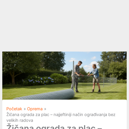
Početak
Oprema
Žičana ograda za plac – najjeftiniji način ograđivanja bez
velikih radova
Žičana ograda za plac –