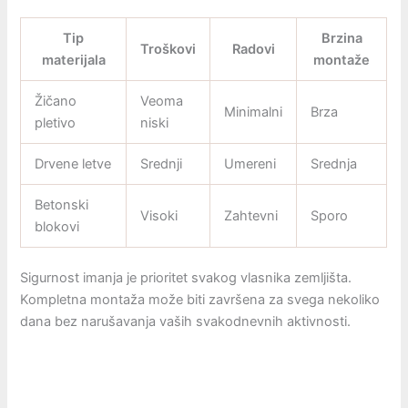
Tip
Brzina
Troškovi
Radovi
materijala
montaže
Žičano
Veoma
Minimalni
Brza
pletivo
niski
Drvene letve
Srednji
Umereni
Srednja
Betonski
Visoki
Zahtevni
Sporo
blokovi
Sigurnost imanja je prioritet svakog vlasnika zemljišta.
Kompletna montaža može biti završena za svega nekoliko
dana bez narušavanja vaših svakodnevnih aktivnosti.