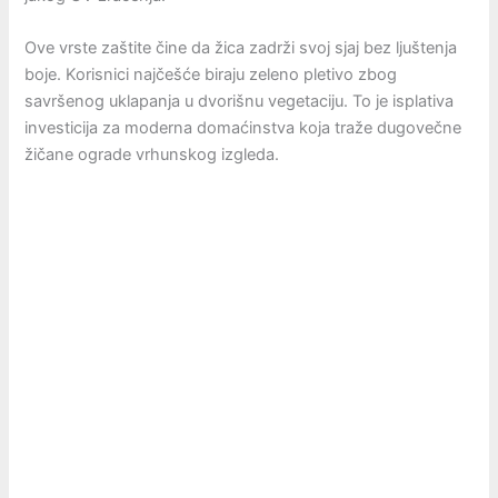
Ove vrste zaštite čine da žica zadrži svoj sjaj bez ljuštenja
boje. Korisnici najčešće biraju zeleno pletivo zbog
savršenog uklapanja u dvorišnu vegetaciju. To je isplativa
investicija za moderna domaćinstva koja traže dugovečne
žičane ograde vrhunskog izgleda.