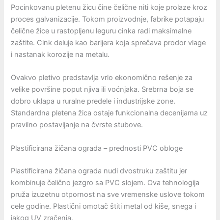
Pocinkovanu pletenu žicu čine čelične niti koje prolaze kroz
proces galvanizacije. Tokom proizvodnje, fabrike potapaju
čelične žice u rastopljenu leguru cinka radi maksimalne
zaštite. Cink deluje kao barijera koja sprečava prodor vlage
i nastanak korozije na metalu.
Ovakvo pletivo predstavlja vrlo ekonomično rešenje za
velike površine poput njiva ili voćnjaka. Srebrna boja se
dobro uklapa u ruralne predele i industrijske zone.
Standardna pletena žica ostaje funkcionalna decenijama uz
pravilno postavljanje na čvrste stubove.
Plastificirana žičana ograda – prednosti PVC obloge
Plastificirana žičana ograda nudi dvostruku zaštitu jer
kombinuje čelično jezgro sa PVC slojem. Ova tehnologija
pruža izuzetnu otpornost na sve vremenske uslove tokom
cele godine. Plastični omotač štiti metal od kiše, snega i
jakog UV zračenja.