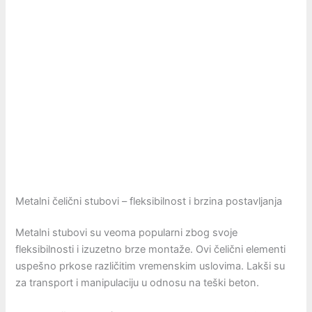
Metalni čelični stubovi – fleksibilnost i brzina postavljanja
Metalni stubovi su veoma popularni zbog svoje
fleksibilnosti i izuzetno brze montaže. Ovi čelični elementi
uspešno prkose različitim vremenskim uslovima. Lakši su
za transport i manipulaciju u odnosu na teški beton.