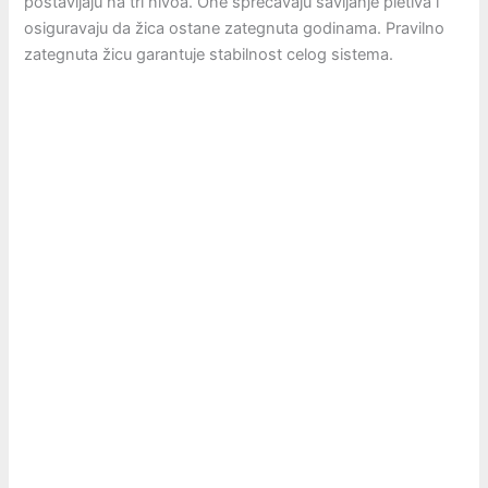
postavljaju na tri nivoa. One sprečavaju savijanje pletiva i
osiguravaju da žica ostane zategnuta godinama. Pravilno
zategnuta žicu garantuje stabilnost celog sistema.