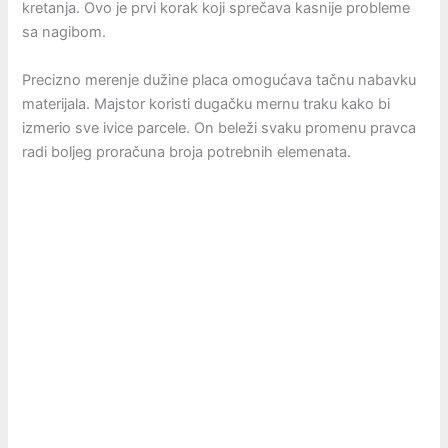
kretanja. Ovo je prvi korak koji sprečava kasnije probleme
sa nagibom.
Precizno merenje dužine placa omogućava tačnu nabavku
materijala. Majstor koristi dugačku mernu traku kako bi
izmerio sve ivice parcele. On beleži svaku promenu pravca
radi boljeg proračuna broja potrebnih elemenata.