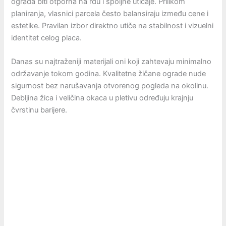
ograda biti otporna na rđu i spoljne uticaje. Prilikom
planiranja, vlasnici parcela često balansiraju između cene i
estetike. Pravilan izbor direktno utiče na stabilnost i vizuelni
identitet celog placa.
Danas su najtraženiji materijali oni koji zahtevaju minimalno
održavanje tokom godina. Kvalitetne žičane ograde nude
sigurnost bez narušavanja otvorenog pogleda na okolinu.
Debljina žica i veličina okaca u pletivu određuju krajnju
čvrstinu barijere.