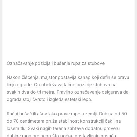
Označavanje pozicija i bušenje rupa za stubove
Nakon čišćenja, majstor postavlja kanap koji definiše pravu
liniju ograde. On obeležava tačne pozicije stubova na
svakih dva do tri metra. Pravilno označavanje osigurava da
ograda stoji čvrsto i izgleda estetski lepo.
Ručni bušač ili ašov lako prave rupe u zemlji. Dubina od 50
do 70 centimetara pruža stabilnost konstrukciji čak i na
lošem tlu. Svaki nagib terena zahteva dodatnu proveru
dubine rupa pre nego što počne postavljanje nosača.