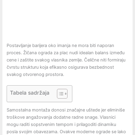
Postavljanje barijera oko imanja ne mora biti naporan
proces. Žičana ograda za plac nudi idealan balans između
cene i zaštite svakog vlasnika zemlje. Čelične niti formiraju
čvrstu strukturu koja efikasno osigurava bezbednost
svakog otvorenog prostora.
Tabela sadržaja
Samostalna montaža donosi značajne uštede jer eliminiše
troškove angažovanja dodatne radne snage. Vlasnici
mogu raditi sopstvenim tempom i prilagoditi dinamiku
posla svojim obavezama. Ovakve moderne ograde se lako