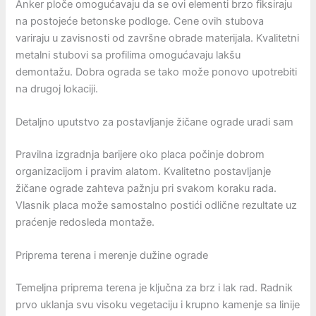
Anker ploče omogućavaju da se ovi elementi brzo fiksiraju
na postojeće betonske podloge. Cene ovih stubova
variraju u zavisnosti od završne obrade materijala. Kvalitetni
metalni stubovi sa profilima omogućavaju lakšu
demontažu. Dobra ograda se tako može ponovo upotrebiti
na drugoj lokaciji.
Detaljno uputstvo za postavljanje žičane ograde uradi sam
Pravilna izgradnja barijere oko placa počinje dobrom
organizacijom i pravim alatom. Kvalitetno postavljanje
žičane ograde zahteva pažnju pri svakom koraku rada.
Vlasnik placa može samostalno postići odlične rezultate uz
praćenje redosleda montaže.
Priprema terena i merenje dužine ograde
Temeljna priprema terena je ključna za brz i lak rad. Radnik
prvo uklanja svu visoku vegetaciju i krupno kamenje sa linije