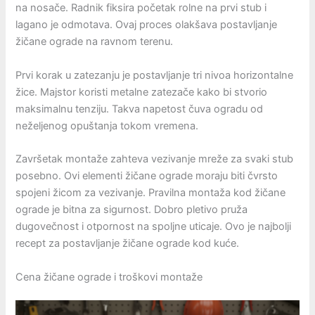
na nosače. Radnik fiksira početak rolne na prvi stub i
lagano je odmotava. Ovaj proces olakšava postavljanje
žičane ograde na ravnom terenu.
Prvi korak u zatezanju je postavljanje tri nivoa horizontalne
žice. Majstor koristi metalne zatezače kako bi stvorio
maksimalnu tenziju. Takva napetost čuva ogradu od
neželjenog opuštanja tokom vremena.
Završetak montaže zahteva vezivanje mreže za svaki stub
posebno. Ovi elementi žičane ograde moraju biti čvrsto
spojeni žicom za vezivanje. Pravilna montaža kod žičane
ograde je bitna za sigurnost. Dobro pletivo pruža
dugovečnost i otpornost na spoljne uticaje. Ovo je najbolji
recept za postavljanje žičane ograde kod kuće.
Cena žičane ograde i troškovi montaže