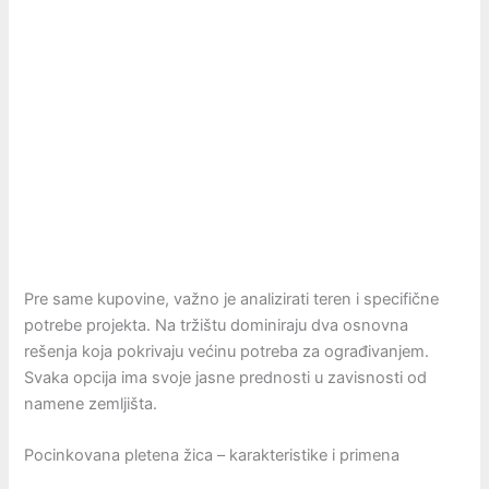
Pre same kupovine, važno je analizirati teren i specifične
potrebe projekta. Na tržištu dominiraju dva osnovna
rešenja koja pokrivaju većinu potreba za ograđivanjem.
Svaka opcija ima svoje jasne prednosti u zavisnosti od
namene zemljišta.
Pocinkovana pletena žica – karakteristike i primena