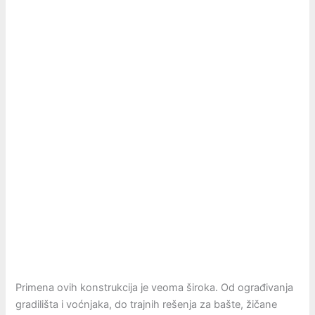
Primena ovih konstrukcija je veoma široka. Od ograđivanja
gradilišta i voćnjaka, do trajnih rešenja za bašte, žičane