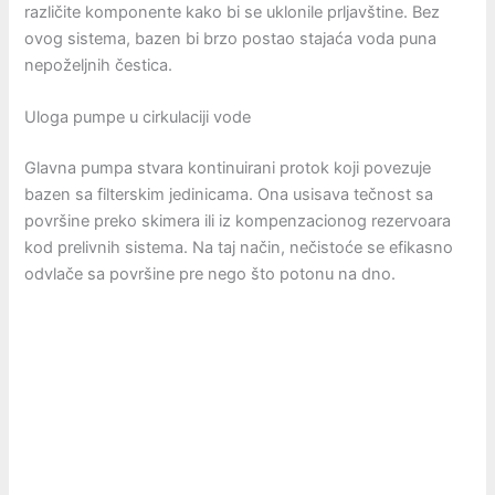
različite komponente kako bi se uklonile prljavštine. Bez
ovog sistema, bazen bi brzo postao stajaća voda puna
nepoželjnih čestica.
Uloga pumpe u cirkulaciji vode
Glavna pumpa stvara kontinuirani protok koji povezuje
bazen sa filterskim jedinicama. Ona usisava tečnost sa
površine preko skimera ili iz kompenzacionog rezervoara
kod prelivnih sistema. Na taj način, nečistoće se efikasno
odvlače sa površine pre nego što potonu na dno.