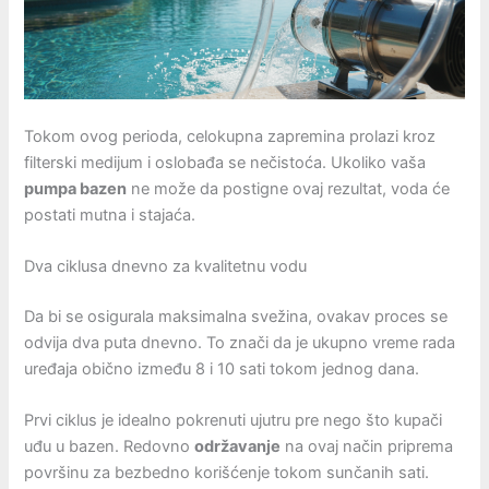
Tokom ovog perioda, celokupna zapremina prolazi kroz
filterski medijum i oslobađa se nečistoća. Ukoliko vaša
pumpa bazen
ne može da postigne ovaj rezultat, voda će
postati mutna i stajaća.
Dva ciklusa dnevno za kvalitetnu vodu
Da bi se osigurala maksimalna svežina, ovakav proces se
odvija dva puta dnevno. To znači da je ukupno vreme rada
uređaja obično između 8 i 10 sati tokom jednog dana.
Prvi ciklus je idealno pokrenuti ujutru pre nego što kupači
uđu u bazen. Redovno
održavanje
na ovaj način priprema
površinu za bezbedno korišćenje tokom sunčanih sati.