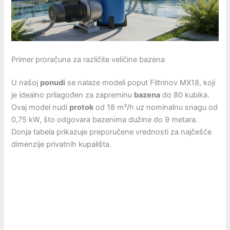
Primer proračuna za različite veličine bazena
U našoj
ponudi
se nalaze modeli poput Filtrinov MX18, koji
je idealno prilagođen za zapreminu
bazena
do 80 kubika.
Ovaj model nudi
protok
od 18 m³/h uz nominalnu snagu od
0,75 kW, što odgovara bazenima dužine do 9 metara.
Donja tabela prikazuje preporučene vrednosti za najčešće
dimenzije privatnih kupališta.