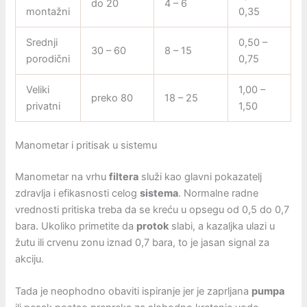
do 20
4 – 6
montažni
0,35
Srednji
0,50 –
30 – 60
8 – 15
porodični
0,75
Veliki
1,00 –
preko 80
18 – 25
privatni
1,50
Manometar i pritisak u sistemu
Manometar na vrhu
filtera
služi kao glavni pokazatelj
zdravlja i efikasnosti celog
sistema
. Normalne radne
vrednosti pritiska treba da se kreću u opsegu od 0,5 do 0,7
bara. Ukoliko primetite da
protok
slabi, a kazaljka ulazi u
žutu ili crvenu zonu iznad 0,7 bara, to je jasan signal za
akciju.
Tada je neophodno obaviti ispiranje jer je zaprljana
pumpa