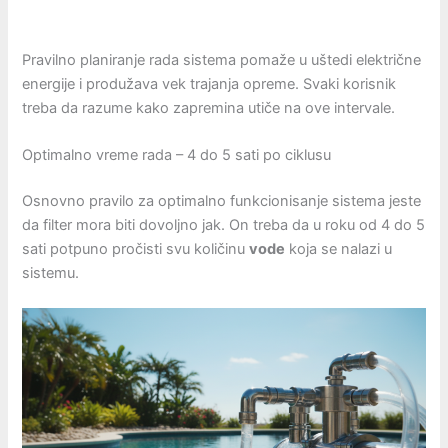
Pravilno planiranje rada sistema pomaže u uštedi električne
energije i produžava vek trajanja opreme. Svaki korisnik
treba da razume kako zapremina utiče na ove intervale.
Optimalno vreme rada – 4 do 5 sati po ciklusu
Osnovno pravilo za optimalno funkcionisanje sistema jeste
da filter mora biti dovoljno jak. On treba da u roku od 4 do 5
sati potpuno pročisti svu količinu
vode
koja se nalazi u
sistemu.