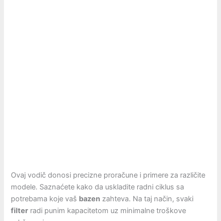
Ovaj vodič donosi precizne proračune i primere za različite
modele. Saznaćete kako da uskladite radni ciklus sa
potrebama koje vaš
bazen
zahteva. Na taj način, svaki
filter
radi punim kapacitetom uz minimalne troškove