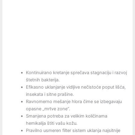
Kontinuirano kretanje sprečava stagnaciju i razvoj
štetnih bakterija.
Efikasno uklanjanje vidljive nečistoće poput lišća,
insekata i sitne prašine.
Ravnomerno mešanje hlora čime se izbegavaju
opasne „mrtve zone“.
Smanjena potreba za velikim količinama
hemikalija štiti vašu kožu.
Pravilno usmeren filter sistem uklanja najsitnije