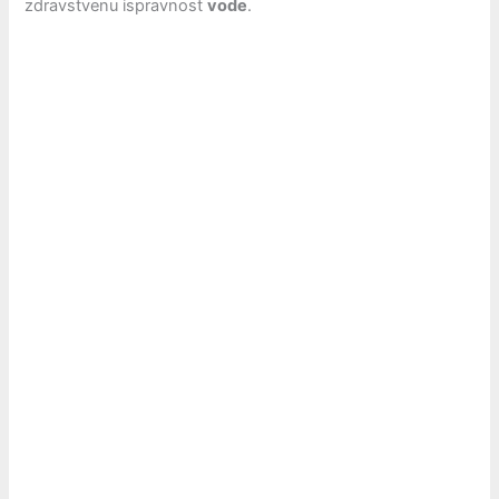
zdravstvenu ispravnost
vode
.