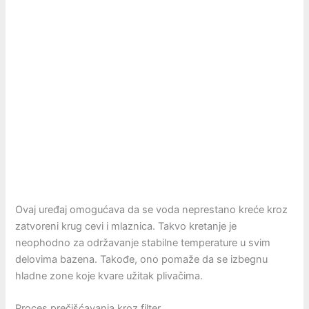
Ovaj uređaj omogućava da se voda neprestano kreće kroz
zatvoreni krug cevi i mlaznica. Takvo kretanje je
neophodno za održavanje stabilne temperature u svim
delovima bazena. Takođe, ono pomaže da se izbegnu
hladne zone koje kvare užitak plivačima.
Proces prečišćavanja kroz filter