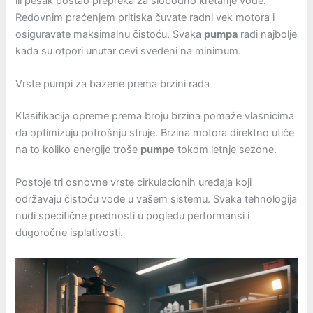
ili pesak postao prepreka za slobodno kretanje vode.
Redovnim praćenjem pritiska čuvate radni vek motora i
osiguravate maksimalnu čistoću. Svaka
pumpa
radi najbolje
kada su otpori unutar cevi svedeni na minimum.
Vrste pumpi za bazene prema brzini rada
Klasifikacija opreme prema broju brzina pomaže vlasnicima
da optimizuju potrošnju struje. Brzina motora direktno utiče
na to koliko energije troše
pumpe
tokom letnje sezone.
Postoje tri osnovne vrste cirkulacionih uređaja koji
održavaju čistoću vode u vašem sistemu. Svaka tehnologija
nudi specifične prednosti u pogledu performansi i
dugoročne isplativosti.