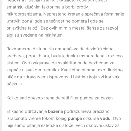
Redovna filtracija i stalnu cirkulaciju vode stručnjaci
smatraju ključnim faktorima u borbi protiv
mikroorganizama. Neprestano kretanje sprečava formiranje
„mrtvih zona“ gde se tečnost ne pomera i gde se
prljavština taloži. Bez ovih mirnih mesta, šanse za razvoj
algi su svedene na minimum.
Ravnomerna distribucija omogućava da dezinfekciona
sredstva, poput hlora, budu jednako raspoređena kroz ceo
sistem. Ovo osigurava da svaki litar bude bezbedan za
kupače u svakom trenutku. Kvalitetna pumpa tako direktno
utiče na zdravstvenu ispravnost i bistrinu koju svi korisnici
očekuju.
Koliko sati dnevno treba da radi filter pumpa za bazen
Efikasno održavanje
bazena
podrazumeva precizno
izračunato vreme tokom kojeg
pumpa
cirkuliše
vodu
. Ovo
nije samo pitanje estetske čistoće, već i osnovni uslov za