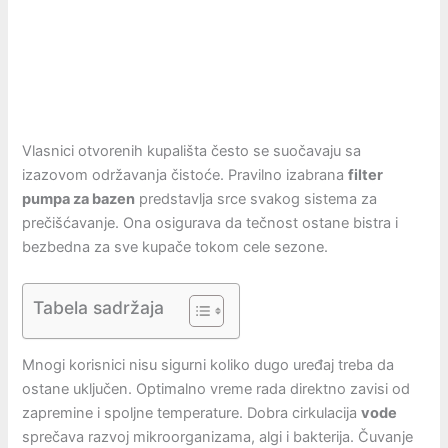
Vlasnici otvorenih kupališta često se suočavaju sa
izazovom održavanja čistoće. Pravilno izabrana
filter
pumpa za bazen
predstavlja srce svakog sistema za
prečišćavanje. Ona osigurava da tečnost ostane bistra i
bezbedna za sve kupače tokom cele sezone.
Tabela sadržaja
Mnogi korisnici nisu sigurni koliko dugo uređaj treba da
ostane uključen. Optimalno vreme rada direktno zavisi od
zapremine i spoljne temperature. Dobra cirkulacija
vode
sprečava razvoj mikroorganizama, algi i bakterija. Čuvanje