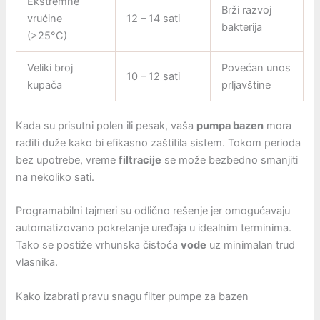
Ekstremne
Brži razvoj
vrućine
12 – 14 sati
bakterija
(>25°C)
Veliki broj
Povećan unos
10 – 12 sati
kupača
prljavštine
Kada su prisutni polen ili pesak, vaša
pumpa bazen
mora
raditi duže kako bi efikasno zaštitila sistem. Tokom perioda
bez upotrebe, vreme
filtracije
se može bezbedno smanjiti
na nekoliko sati.
Programabilni tajmeri su odlično rešenje jer omogućavaju
automatizovano pokretanje uređaja u idealnim terminima.
Tako se postiže vrhunska čistoća
vode
uz minimalan trud
vlasnika.
Kako izabrati pravu snagu filter pumpe za bazen