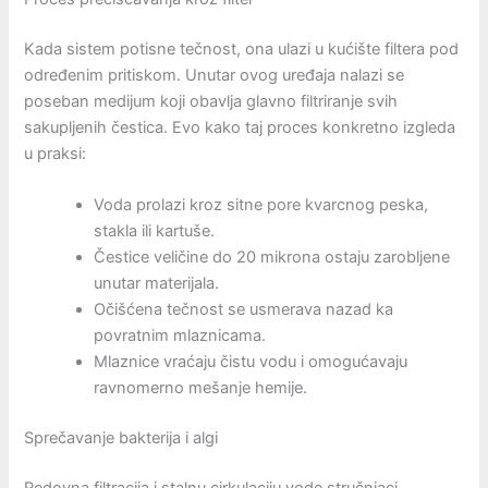
Kada sistem potisne tečnost, ona ulazi u kućište filtera pod
određenim pritiskom. Unutar ovog uređaja nalazi se
poseban medijum koji obavlja glavno filtriranje svih
sakupljenih čestica. Evo kako taj proces konkretno izgleda
u praksi:
Voda prolazi kroz sitne pore kvarcnog peska,
stakla ili kartuše.
Čestice veličine do 20 mikrona ostaju zarobljene
unutar materijala.
Očišćena tečnost se usmerava nazad ka
povratnim mlaznicama.
Mlaznice vraćaju čistu vodu i omogućavaju
ravnomerno mešanje hemije.
Sprečavanje bakterija i algi