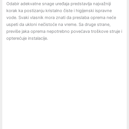
Odabir adekvatne snage uređaja predstavlja najvažniji
korak ka postizanju kristalno čiste i higijenski ispravne
vode. Svaki vlasnik mora znati da preslaba oprema neće
uspeti da ukloni nečistoće na vreme. Sa druge strane,
previše jaka oprema nepotrebno povećava troškove struje i
opterećuje instalacije.