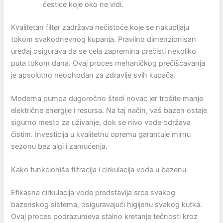
čestice koje oko ne vidi.
Kvalitetan filter zadržava nečistoće koje se nakupljaju
tokom svakodnevnog kupanja. Pravilno dimenzionisan
uređaj osigurava da se cela zapremina prečisti nekoliko
puta tokom dana. Ovaj proces mehaničkog prečišćavanja
je apsolutno neophodan za zdravlje svih kupača.
Moderna pumpa dugoročno štedi novac jer trošite manje
električne energije i resursa. Na taj način, vaš bazen ostaje
sigurno mesto za uživanje, dok se nivo vode održava
čistim. Investicija u kvalitetnu opremu garantuje mirnu
sezonu bez algi i zamućenja.
Kako funkcioniše filtracija i cirkulacija vode u bazenu
Efikasna cirkulacija vode predstavlja srce svakog
bazenskog sistema, osiguravajući higijenu svakog kutka.
Ovaj proces podrazumeva stalno kretanje tečnosti kroz