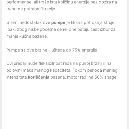
performanse, ali troše istu količinu energije bez obzira na
trenutne potrebe filtracije.
Glavni nedostatak ove
pumpe
je fiksna potrošnja struje.
Ipak, zbog niske početne cene, one ostaju čest izbor za
manje kućne bazene.
Pumpe sa dve brzine – ušteda do 75% energije
Ovi uređaji nude fleksibilnost rada na punoj brzini ili na
polovini maksimalnog kapaciteta. Tokom perioda manjeg
intenziteta
korišćenja
bazena, motor radi na 50% snage.