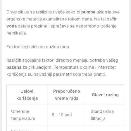
Drugi ciklus se realizuje uveče kako bi
pumpa
uklonila sve
organske materije akumulirane tokom dana. Na taj način
voda
ostaje prozirna i sprečava se nepotrebno trošenje
hemikalija.
Faktori koji utiču na dužinu rada
Različiti spoljašnji faktori direktno menjaju potrebe vašeg
bazena
za cirkulacijom. Temperatura okoline i intenzitet
korišćenja su najvažniji parametri koje treba pratiti.
Uslovi
Preporučeno
Glavni razlog
korišćenja
vreme rada
Umerene
Standardna
8 – 10 sati
temperature
filtracija