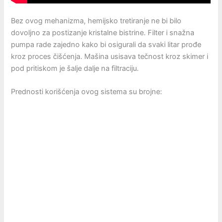
Bez ovog mehanizma, hemijsko tretiranje ne bi bilo
dovoljno za postizanje kristalne bistrine. Filter i snažna
pumpa rade zajedno kako bi osigurali da svaki litar prođe
kroz proces čišćenja. Mašina usisava tečnost kroz skimer i
pod pritiskom je šalje dalje na filtraciju.
Prednosti korišćenja ovog sistema su brojne: