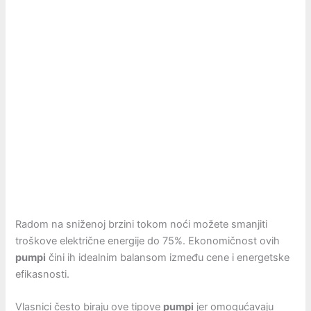
Radom na sniženoj brzini tokom noći možete smanjiti
troškove električne energije do 75%. Ekonomičnost ovih
pumpi
čini ih idealnim balansom između cene i energetske
efikasnosti.
Vlasnici često biraju ove tipove
pumpi
jer omogućavaju