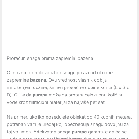
Proračun snage prema zapremini bazena
Osnovna formula za izbor snage polazi od ukupne
zapremine
bazena
. Ovu vrednost vlasnik dobija
množenjem dužine, širine i prosečne dubine korita (L x Š x
D). Cilj je da
pumpa
može da protera celokupnu količinu
vode kroz filtracioni materijal za najviše pet sati.
Na primer, ukoliko posedujete objekat od 40 kubnih metara,
potreban vam je uređaj koji obezbeđuje snagu dovoljnu za
taj volumen. Adekvatna snaga
pumpe
garantuje da će se