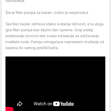
održavanja.
Šta je filter pumpa za bazen i zašto je neophodna
Savršen bazen zahteva stalno kretanje tečnosti, a tu ulogu
igra filter pumpa kao ključni deo opreme. Ovaj uređaj
predstavlja osnovni deo svake instalacije za održavanje
kvaliteta vode. Pumpa omogućava neprestano kruženje od
bazena do samog prečišćivača.