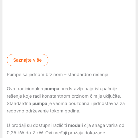
Saznajte više
Pumpe sa jednom brzinom – standardno rešenje
Ova tradicionalna
pumpa
predstavlja najpristupačnije
rešenje koje radi konstantnom brzinom čim je uključite.
Standardna
pumpa
je veoma pouzdana i jednostavna za
redovno održavanje tokom godina.
U prodaji su dostupni različiti
modeli
čija snaga varira od
0,25 kW do 2 kW. Ovi uređaji pružaju dokazane