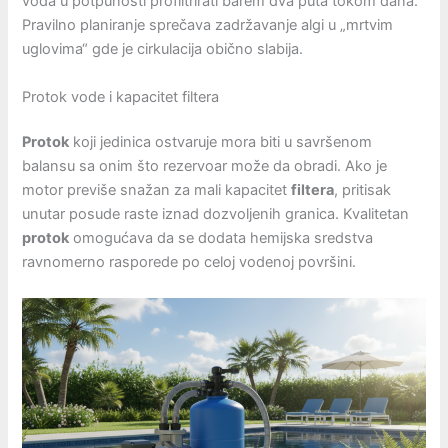
voda u potpunosti profiltrirati barem dva puta tokom dana.
Pravilno planiranje sprečava zadržavanje algi u „mrtvim
uglovima“ gde je cirkulacija obično slabija.
Protok vode i kapacitet filtera
Protok
koji jedinica ostvaruje mora biti u savršenom
balansu sa onim što rezervoar može da obradi. Ako je
motor previše snažan za mali kapacitet
filtera
, pritisak
unutar posude raste iznad dozvoljenih granica. Kvalitetan
protok
omogućava da se dodata hemijska sredstva
ravnomerno rasporede po celoj vodenoj površini.