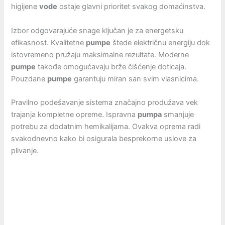
higijene
vode
ostaje glavni prioritet svakog domaćinstva.
Izbor odgovarajuće snage ključan je za energetsku
efikasnost. Kvalitetne
pumpe
štede električnu energiju dok
istovremeno pružaju maksimalne rezultate. Moderne
pumpe
takođe omogućavaju brže čišćenje doticaja.
Pouzdane
pumpe
garantuju miran san svim vlasnicima.
Pravilno podešavanje sistema značajno produžava vek
trajanja kompletne opreme. Ispravna
pumpa
smanjuje
potrebu za dodatnim hemikalijama. Ovakva oprema radi
svakodnevno kako bi osigurala besprekorne uslove za
plivanje.