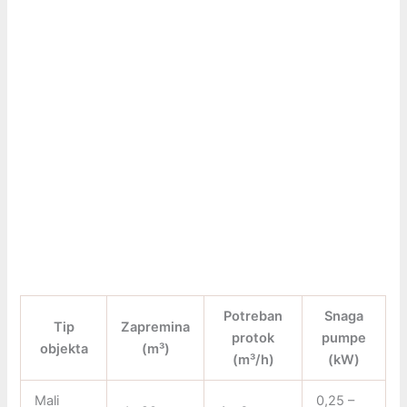
Potreban
Snaga
Tip
Zapremina
protok
pumpe
objekta
(m³)
(m³/h)
(kW)
Mali
0,25 –