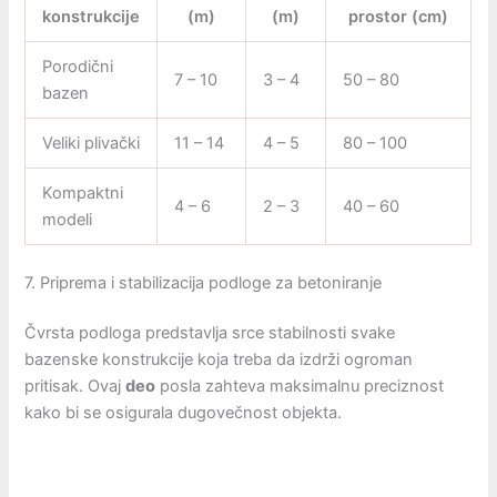
konstrukcije
(m)
(m)
prostor (cm)
Porodični
7 – 10
3 – 4
50 – 80
bazen
Veliki plivački
11 – 14
4 – 5
80 – 100
Kompaktni
4 – 6
2 – 3
40 – 60
modeli
7. Priprema i stabilizacija podloge za betoniranje
Čvrsta podloga predstavlja srce stabilnosti svake
bazenske konstrukcije koja treba da izdrži ogroman
pritisak. Ovaj
deo
posla zahteva maksimalnu preciznost
kako bi se osigurala dugovečnost objekta.