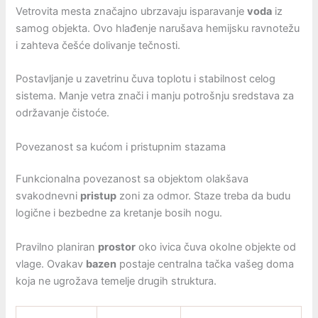
Vetrovita mesta značajno ubrzavaju isparavanje
voda
iz
samog objekta. Ovo hlađenje narušava hemijsku ravnotežu
i zahteva češće dolivanje tečnosti.
Postavljanje u zavetrinu čuva toplotu i stabilnost celog
sistema. Manje vetra znači i manju potrošnju sredstava za
održavanje čistoće.
Povezanost sa kućom i pristupnim stazama
Funkcionalna povezanost sa objektom olakšava
svakodnevni
pristup
zoni za odmor. Staze treba da budu
logične i bezbedne za kretanje bosih nogu.
Pravilno planiran
prostor
oko ivica čuva okolne objekte od
vlage. Ovakav
bazen
postaje centralna tačka vašeg doma
koja ne ugrožava temelje drugih struktura.