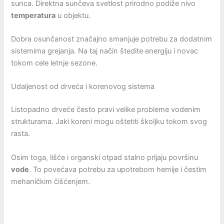
sunca. Direktna sunčeva svetlost prirodno podiže nivo
temperatura
u objektu.
Dobra osunčanost značajno smanjuje potrebu za dodatnim
sistemima grejanja. Na taj način štedite energiju i novac
tokom cele letnje sezone.
Udaljenost od drveća i korenovog sistema
Listopadno drveće često pravi velike probleme vodenim
strukturama. Jaki koreni mogu oštetiti školjku tokom svog
rasta.
Osim toga, lišće i organski otpad stalno prljaju površinu
vode
. To povećava potrebu za upotrebom hemije i čestim
mehaničkim čišćenjem.