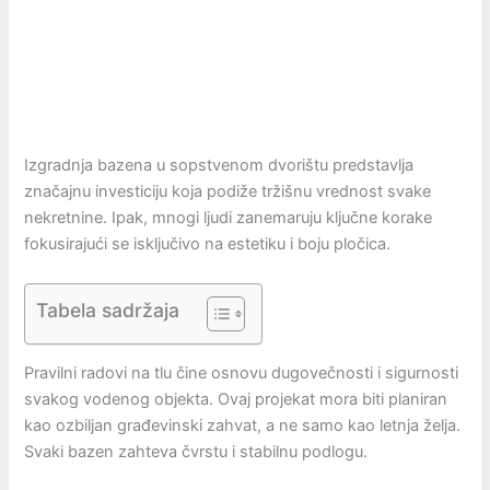
Izgradnja bazena u sopstvenom dvorištu predstavlja
značajnu investiciju koja podiže tržišnu vrednost svake
nekretnine. Ipak, mnogi ljudi zanemaruju ključne korake
fokusirajući se isključivo na estetiku i boju pločica.
Tabela sadržaja
Pravilni radovi na tlu čine osnovu dugovečnosti i sigurnosti
svakog vodenog objekta. Ovaj projekat mora biti planiran
kao ozbiljan građevinski zahvat, a ne samo kao letnja želja.
Svaki bazen zahteva čvrstu i stabilnu podlogu.