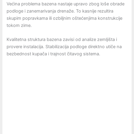
Većina problema bazena nastaje upravo zbog loše obrade
podloge i zanemarivanja drenaže. To kasnije rezultira
skupim popravkama ili ozbiljnim oštećenjima konstrukcije
tokom zime.
Kvalitetna struktura bazena zavisi od analize zemljišta i
provere instalacija. Stabilizacija podloge direktno utiče na
bezbednost kupača i trajnost čitavog sistema.