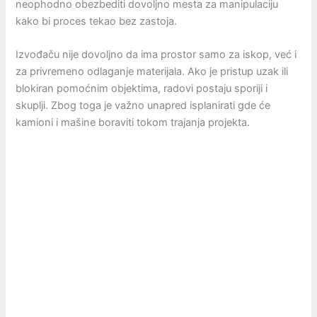
neophodno obezbediti dovoljno mesta za manipulaciju
kako bi proces tekao bez zastoja.
Izvođaču nije dovoljno da ima prostor samo za iskop, već i
za privremeno odlaganje materijala. Ako je pristup uzak ili
blokiran pomoćnim objektima, radovi postaju sporiji i
skuplji. Zbog toga je važno unapred isplanirati gde će
kamioni i mašine boraviti tokom trajanja projekta.