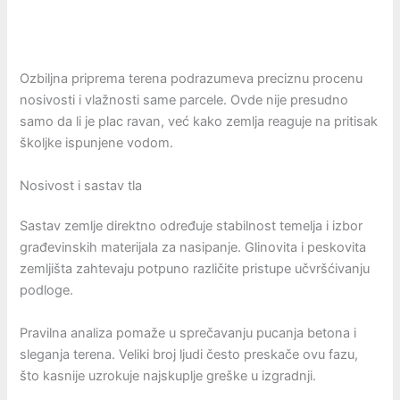
Ozbiljna priprema terena podrazumeva preciznu procenu
nosivosti i vlažnosti same parcele. Ovde nije presudno
samo da li je plac ravan, već kako zemlja reaguje na pritisak
školjke ispunjene vodom.
Nosivost i sastav tla
Sastav zemlje direktno određuje stabilnost temelja i izbor
građevinskih materijala za nasipanje. Glinovita i peskovita
zemljišta zahtevaju potpuno različite pristupe učvršćivanju
podloge.
Pravilna analiza pomaže u sprečavanju pucanja betona i
sleganja terena. Veliki broj ljudi često preskače ovu fazu,
što kasnije uzrokuje najskuplje greške u izgradnji.