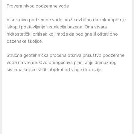
Provera nivoa podzemne vode
Visok nivo podzemne vode može ozbiljno da zakomplikuje
iskop i postavljanje instalacija bazena. Ona stvara
hidrostatički pritisak koji može da podigne ili ošteti dno
bazenske školjke.
Stručna geotehnička procena otkriva prisustvo podzemne
vode na vreme. Ovo omogućava planiranje drenažnog
sistema koji će štititi objekat od vlage i korozije.