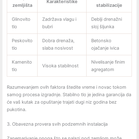
Karakteristike
zemljišta
stabilizacije
Glinovito
Zadržava vlagu i
Deblji drenažni
tlo
bubri
sloj šljunka
Peskovito
Dobra drenaža,
Betonsko
tlo
slaba nosivost
ojačanje ivica
Kamenito
Nivelisanje finim
Visoka stabilnost
tlo
agregatom
Razumevanjem ovih faktora štedite vreme i novac tokom
samog procesa izgradnje. Stabilno tlo je jedina garancija da
će vaš kutak za opuštanje trajati dugi niz godina bez
pukotina.
3. Obavezna provera svih podzemnih instalacija
Zanemarivanje onoga što se nalazi pod zemljom može