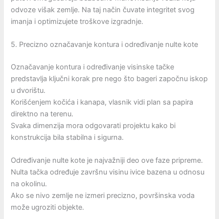
odvoze višak zemlje. Na taj način čuvate integritet svog
imanja i optimizujete troškove izgradnje.
5. Precizno označavanje kontura i određivanje nulte kote
Označavanje kontura i određivanje visinske tačke
predstavlja ključni korak pre nego što bageri započnu iskop
u dvorištu.
Korišćenjem kočića i kanapa, vlasnik vidi plan sa papira
direktno na terenu.
Svaka dimenzija mora odgovarati projektu kako bi
konstrukcija bila stabilna i sigurna.
Određivanje nulte kote je najvažniji deo ove faze pripreme.
Nulta tačka određuje završnu visinu ivice bazena u odnosu
na okolinu.
Ako se nivo zemlje ne izmeri precizno, površinska voda
može ugroziti objekte.