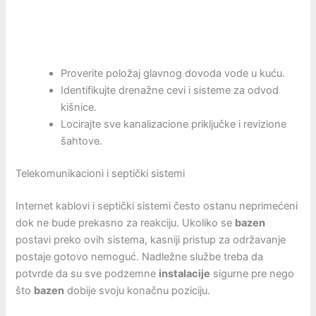
Proverite položaj glavnog dovoda vode u kuću.
Identifikujte drenažne cevi i sisteme za odvod
kišnice.
Locirajte sve kanalizacione priključke i revizione
šahtove.
Telekomunikacioni i septički sistemi
Internet kablovi i septički sistemi često ostanu neprimećeni
dok ne bude prekasno za reakciju. Ukoliko se
bazen
postavi preko ovih sistema, kasniji pristup za održavanje
postaje gotovo nemoguć. Nadležne službe treba da
potvrde da su sve podzemne
instalacije
sigurne pre nego
što
bazen
dobije svoju konačnu poziciju.