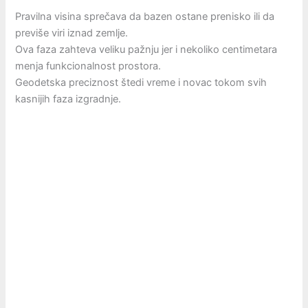
Pravilna visina sprečava da bazen ostane prenisko ili da
previše viri iznad zemlje.
Ova faza zahteva veliku pažnju jer i nekoliko centimetara
menja funkcionalnost prostora.
Geodetska preciznost štedi vreme i novac tokom svih
kasnijih faza izgradnje.