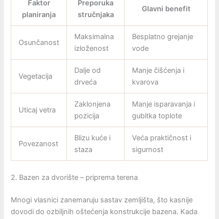
Faktor
Preporuka
Glavni benefit
planiranja
stručnjaka
Maksimalna
Besplatno grejanje
Osunčanost
izloženost
vode
Dalje od
Manje čišćenja i
Vegetacija
drveća
kvarova
Zaklonjena
Manje isparavanja i
Uticaj vetra
pozicija
gubitka toplote
Blizu kuće i
Veća praktičnost i
Povezanost
staza
sigurnost
2. Bazen za dvorište – priprema terena
Mnogi vlasnici zanemaruju sastav zemljišta, što kasnije
dovodi do ozbiljnih oštećenja konstrukcije bazena. Kada