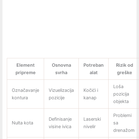
Element
Osnovna
Potreban
Rizik od
pripreme
svrha
alat
greške
Loša
Označavanje
Vizuelizacija
Kočići i
pozicija
kontura
pozicije
kanap
objekta
Problemi
Definisanje
Laserski
Nulta kota
sa
visine ivica
nivelir
drenažom