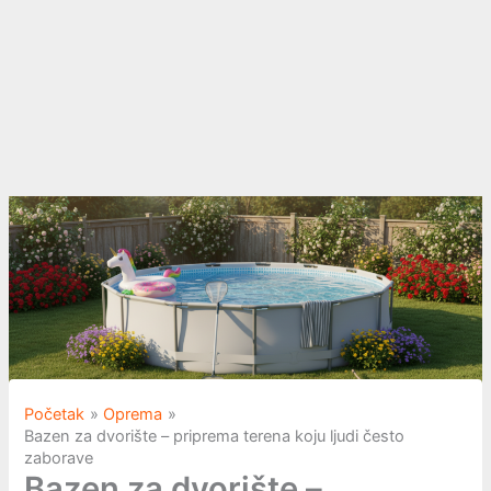
Početak
Oprema
Bazen za dvorište – priprema terena koju ljudi često
zaborave
Bazen za dvorište –