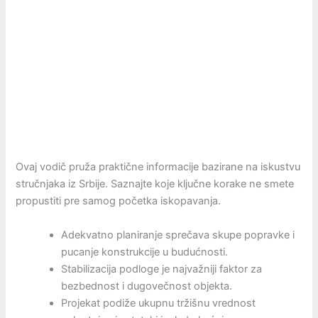
Ovaj vodič pruža praktične informacije bazirane na iskustvu
stručnjaka iz Srbije. Saznajte koje ključne korake ne smete
propustiti pre samog početka iskopavanja.
Adekvatno planiranje sprečava skupe popravke i
pucanje konstrukcije u budućnosti.
Stabilizacija podloge je najvažniji faktor za
bezbednost i dugovečnost objekta.
Projekat podiže ukupnu tržišnu vrednost