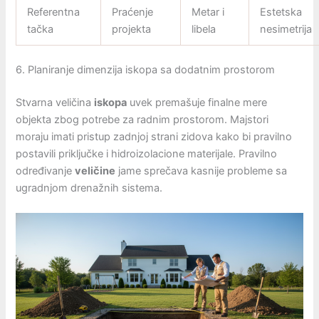
Referentna
Praćenje
Metar i
Estetska
tačka
projekta
libela
nesimetrija
6. Planiranje dimenzija iskopa sa dodatnim prostorom
Stvarna veličina
iskopa
uvek premašuje finalne mere
objekta zbog potrebe za radnim prostorom. Majstori
moraju imati pristup zadnjoj strani zidova kako bi pravilno
postavili priključke i hidroizolacione materijale. Pravilno
određivanje
veličine
jame sprečava kasnije probleme sa
ugradnjom drenažnih sistema.