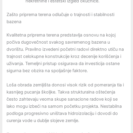
nekretnine i estetski izgled okućnice.
Zašto priprema terena odlučuje o trajnosti i stabilnosti
bazena
Kvalitetna priprema terena predstavlja osnovu na kojoj
počiva dugovečnost svakog savremenog bazena u
dvorištu. Pravilno izvedeni početni radovi direktno utiču na
trajnost celokupne konstrukcije kroz decenije korišćenja i
uživanja. Temeljni pristup osigurava da investicija ostane
sigurna bez obzira na spoljašnje faktore.
Loša obrada zemljišta donosi visok rizik od pomeranja tla i
kasnijeg pucanja školjke. Takva strukturalna oštećenja
često zahtevaju veoma skupe sanacione radove koji se
lako mogu izbeći na samom početku projekta. Nestabilna
podloga progresivno uništava hidroizolaciju i dovodi do
curenja vode u dublje slojeve zemlje.