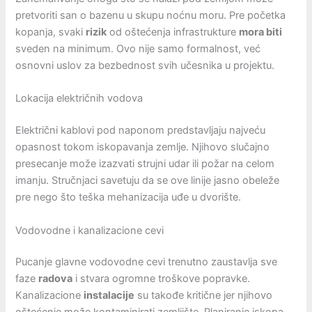
pretvoriti san o bazenu u skupu noćnu moru. Pre početka
kopanja, svaki
rizik
od oštećenja infrastrukture
mora biti
sveden na minimum. Ovo nije samo formalnost, već
osnovni uslov za bezbednost svih učesnika u projektu.
Lokacija električnih vodova
Električni kablovi pod naponom predstavljaju najveću
opasnost tokom iskopavanja zemlje. Njihovo slučajno
presecanje može izazvati strujni udar ili požar na celom
imanju. Stručnjaci savetuju da se ove linije jasno obeleže
pre nego što teška mehanizacija uđe u dvorište.
Vodovodne i kanalizacione cevi
Pucanje glavne vodovodne cevi trenutno zaustavlja sve
faze
radova
i stvara ogromne troškove popravke.
Kanalizacione
instalacije
su takođe kritične jer njihovo