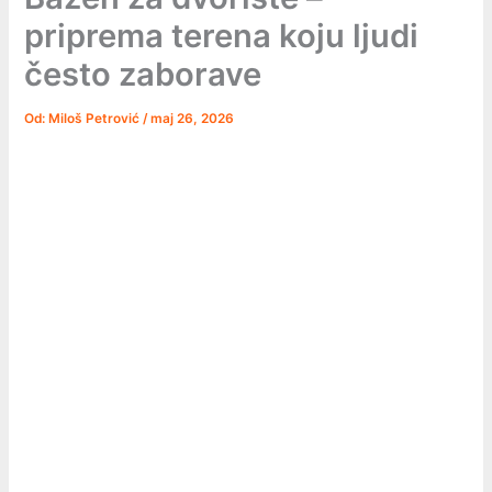
priprema terena koju ljudi
često zaborave
Od:
Miloš Petrović
/
maj 26, 2026