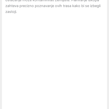
oštećenje može kontaminirati zemljište. Planiranje iskopa
zahteva precizno poznavanje ovih trasa kako bi se izbegli
zastoji.