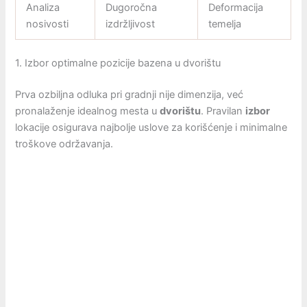
Analiza
Dugoročna
Deformacija
nosivosti
izdržljivost
temelja
1. Izbor optimalne pozicije bazena u dvorištu
Prva ozbiljna odluka pri gradnji nije dimenzija, već
pronalaženje idealnog mesta u
dvorištu
. Pravilan
izbor
lokacije osigurava najbolje uslove za korišćenje i minimalne
troškove održavanja.