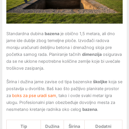
Standardna dubina
bazena
je obično 1,5 metara, ali dno
jame ide dublje zbog temeljne ploče. Izvođači radova
moraju uračunati debljinu betona i drenažnog sloja pre
početka samog rada. Planiranje tačnih
dimenzija
osigurava
da se ne uklone nepotrebne količine zemlje koje bi uvećale
troškove zasipanja.
Širina i dužina jame zavise od tipa bazenske
školjke
koja se
postavlja u dvorište. Baš kao što pažljivo planirate prostor
za
boks za pse uradi sam
, tako i ovde svaki metar igra
ulogu. Profesionalni plan obezbeđuje dovoljno mesta za
nesmetano kretanje radnika oko celog
bazena
.
Tip
Dužina
Širina
Dodatni