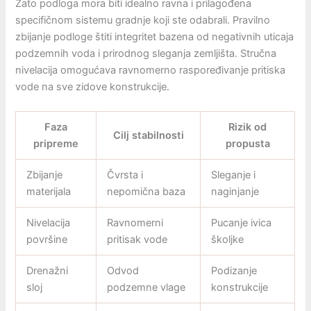
Zato podloga mora biti idealno ravna i prilagođena
specifičnom sistemu gradnje koji ste odabrali. Pravilno
zbijanje podloge štiti integritet bazena od negativnih uticaja
podzemnih voda i prirodnog sleganja zemljišta. Stručna
nivelacija omogućava ravnomerno raspoređivanje pritiska
vode na sve zidove konstrukcije.
Faza
Rizik od
Cilj stabilnosti
pripreme
propusta
Zbijanje
Čvrsta i
Sleganje i
materijala
nepomična baza
naginjanje
Nivelacija
Ravnomerni
Pucanje ivica
površine
pritisak vode
školjke
Drenažni
Odvod
Podizanje
sloj
podzemne vlage
konstrukcije