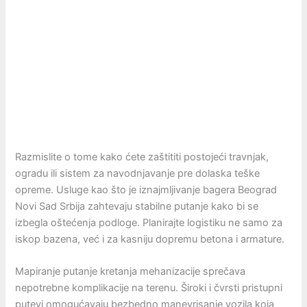
Razmislite o tome kako ćete zaštititi postojeći travnjak,
ogradu ili sistem za navodnjavanje pre dolaska teške
opreme. Usluge kao što je iznajmljivanje bagera Beograd
Novi Sad Srbija zahtevaju stabilne putanje kako bi se
izbegla oštećenja podloge. Planirajte logistiku ne samo za
iskop bazena, već i za kasniju dopremu betona i armature.
Mapiranje putanje kretanja mehanizacije sprečava
nepotrebne komplikacije na terenu. Široki i čvrsti pristupni
putevi omogućavaju bezbedno manevrisanje vozila koja