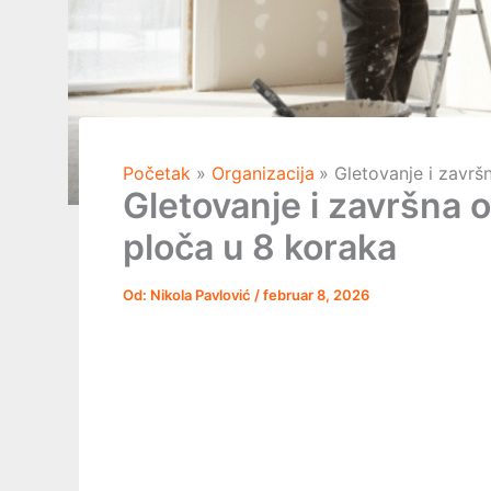
Početak
Organizacija
Gletovanje i završ
Gletovanje i završna 
ploča u 8 koraka
Od:
Nikola Pavlović
/
februar 8, 2026