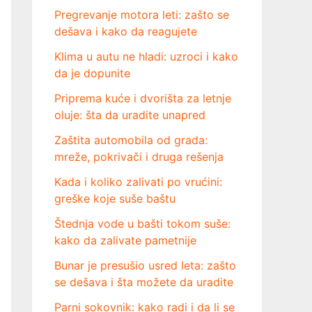
Pregrevanje motora leti: zašto se
dešava i kako da reagujete
Klima u autu ne hladi: uzroci i kako
da je dopunite
Priprema kuće i dvorišta za letnje
oluje: šta da uradite unapred
Zaštita automobila od grada:
mreže, pokrivači i druga rešenja
Kada i koliko zalivati po vrućini:
greške koje suše baštu
Štednja vode u bašti tokom suše:
kako da zalivate pametnije
Bunar je presušio usred leta: zašto
se dešava i šta možete da uradite
Parni sokovnik: kako radi i da li se