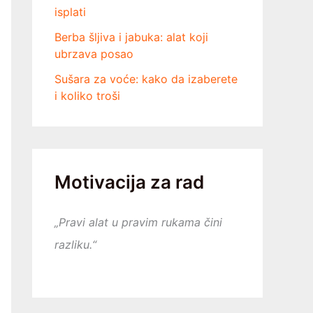
isplati
Berba šljiva i jabuka: alat koji
ubrzava posao
Sušara za voće: kako da izaberete
i koliko troši
Motivacija za rad
„Pravi alat u pravim rukama čini
razliku.“