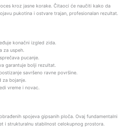
oces kroz jasne korake. Čitaoci će naučiti kako da
javu pukotina i ostvare trajan, profesionalan rezultat.
ređuje konačni izgled zida.
a za uspeh.
 sprečava pucanje.
a garantuje bolji rezultat.
postizanje savršeno ravne površine.
 za bojanje.
edi vreme i novac.
o obrađenih spojeva gipsanih ploča. Ovaj fundamentalni
et i strukturalnu stabilnost celokupnog prostora.