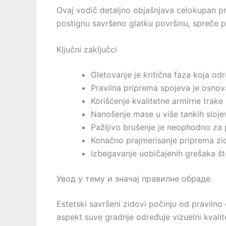
Ovaj vodič detaljno objašnjava celokupan pr
postignu savršeno glatku površinu, spreče po
Ključni zaključci
Gletovanje je kritična faza koja od
Pravilna priprema spojeva je osnov
Korišćenje kvalitetne armirne trake
Nanošenje mase u više tankih slojev
Pažljivo brušenje je neophodno za 
Konačno prajmerisanje priprema zid
Izbegavanje uobičajenih grešaka št
Увод у тему и значај правилне обраде
Estetski savršeni zidovi počinju od praviln
aspekt suve gradnje određuje vizuelni kvalit