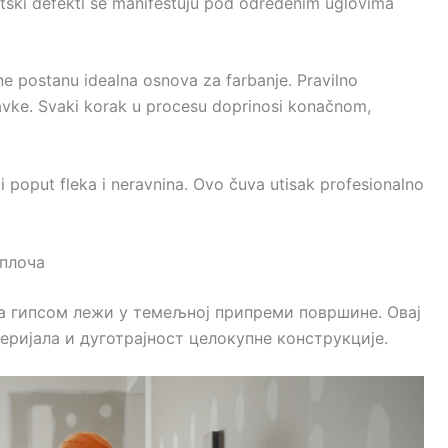
stetski defekti se manifestuju pod određenim uglovima
e postanu idealna osnova za farbanje. Pravilno
ravke. Svaki korak u procesu doprinosi konačnom,
i poput fleka i neravnina. Ovo čuva utisak profesionalno
плоча
а гипсом лежи у темељној припреми површине. Овај
еријала и дуготрајност целокупне конструкције.