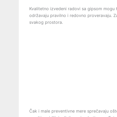
Kvalitetno izvedeni radovi sa gipsom mogu t
održavaju pravilno i redovno proveravaju. Za
svakog prostora.
Čak i male preventivne mere sprečavaju ošt