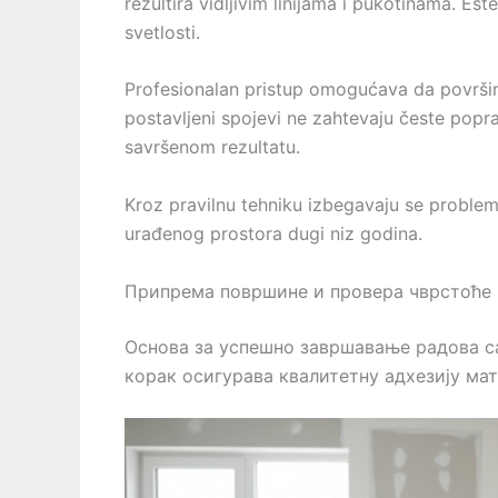
rezultira vidljivim linijama i pukotinama. E
svetlosti.
Profesionalan pristup omogućava da površin
postavljeni spojevi ne zahtevaju česte pop
savršenom rezultatu.
Kroz pravilnu tehniku izbegavaju se problem
urađenog prostora dugi niz godina.
Припрема површине и провера чврстоће 
Основа за успешно завршавање радова с
корак осигурава квалитетну адхезију мат