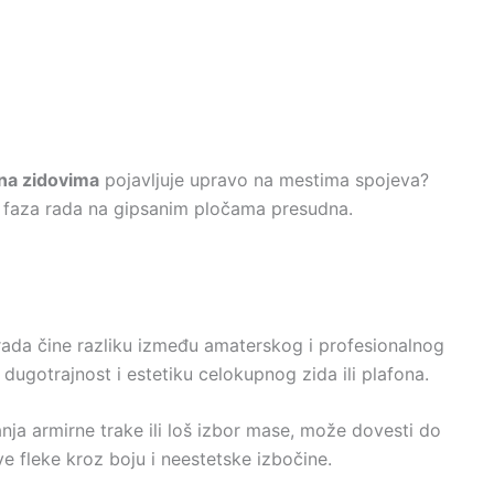
na zidovima
pojavljuje upravo na mestima spojeva?
a faza rada na gipsanim pločama presudna.
rada čine razliku između amaterskog i profesionalnog
 dugotrajnost i estetiku celokupnog zida ili plafona.
nja armirne trake ili loš izbor mase, može dovesti do
ve fleke kroz boju i neestetske izbočine.