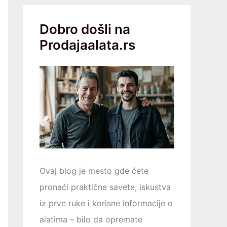
Dobro došli na
Prodajaalata.rs
Ovaj blog je mesto gde ćete
pronaći praktične savete, iskustva
iz prve ruke i korisne informacije o
alatima – bilo da opremаtе