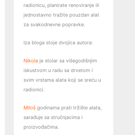
radionicu, planirate renoviranje ili
jednostavno tražite pouzdan alat
za svakodnevne popravke.
Iza bloga stoje dvojica autora:
Nikola
je stolar sa višegodišnjim
iskustvom u radu sa drvetom i
svim vrstama alata koji se sreću u
radionici.
Miloš
godinama prati tržište alata,
sarađuje sa stručnjacima i
proizvođačima.