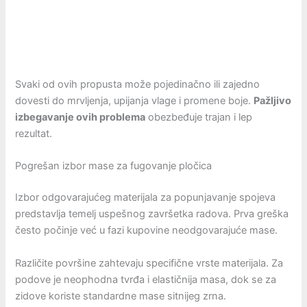
Svaki od ovih propusta može pojedinačno ili zajedno
dovesti do mrvljenja, upijanja vlage i promene boje.
Pažljivo
izbegavanje ovih problema
obezbeđuje trajan i lep
rezultat.
Pogrešan izbor mase za fugovanje pločica
Izbor odgovarajućeg materijala za popunjavanje spojeva
predstavlja temelj uspešnog završetka radova. Prva greška
često počinje već u fazi kupovine neodgovarajuće mase.
Različite površine zahtevaju specifične vrste materijala. Za
podove je neophodna tvrđa i elastičnija masa, dok se za
zidove koriste standardne mase sitnijeg zrna.