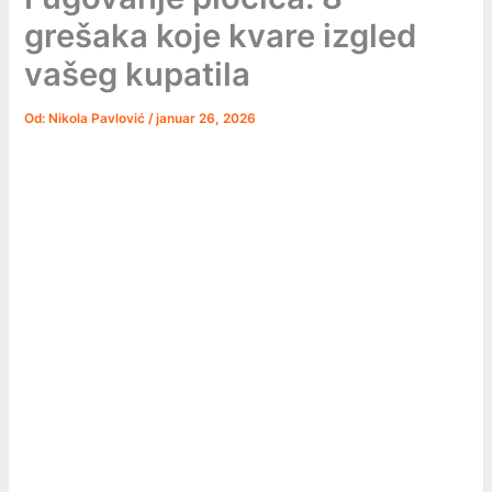
grešaka koje kvare izgled
vašeg kupatila
Od:
Nikola Pavlović
/
januar 26, 2026