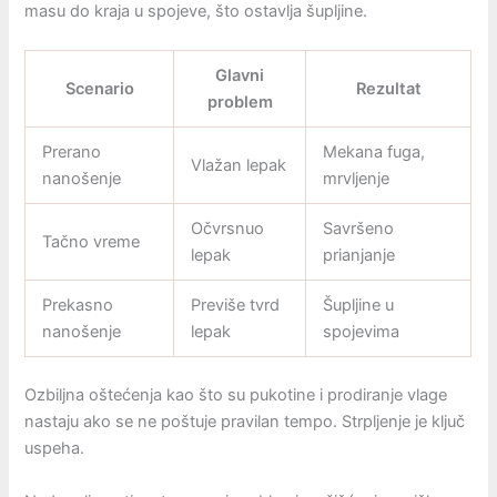
masu do kraja u spojeve, što ostavlja šupljine.
Glavni
Scenario
Rezultat
problem
Prerano
Mekana fuga,
Vlažan lepak
nanošenje
mrvljenje
Očvrsnuo
Savršeno
Tačno vreme
lepak
prianjanje
Prekasno
Previše tvrd
Šupljine u
nanošenje
lepak
spojevima
Ozbiljna oštećenja kao što su pukotine i prodiranje vlage
nastaju ako se ne poštuje pravilan tempo. Strpljenje je ključ
uspeha.