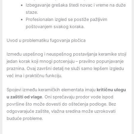
Izbegavanje grešaka štedi novac i vreme na duže
staze.
Profesionalan izgled se postiže pažljivim
poštovanjem svakog koraka.
Uvod u problematiku fugovanja pločica
Između uspešnog i neuspešnog postavljanja keramike stoji
jedan korak koji mnogi potcenjuju – pravilno popunjavanje
praznina. Ovaj završni detalj ne služi samo lepšem izgledu
već ima i praktičnu funkciju.
Spojevi između keramičkih elementata imaju
kritičnu ulogu
u zaštiti od vlage
. Oni sprečavaju prodor vode ispod
površine što može dovesti do oštećenja podloge. Bez
odgovarajuće zaštite, vlažna sredina može uzrokovati
buduće probleme.