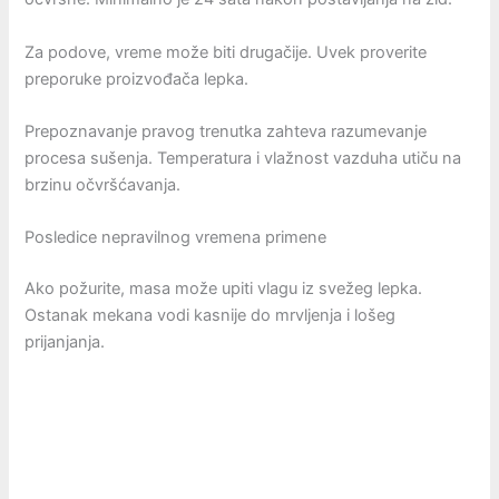
Za podove, vreme može biti drugačije. Uvek proverite
preporuke proizvođača lepka.
Prepoznavanje pravog trenutka zahteva razumevanje
procesa sušenja. Temperatura i vlažnost vazduha utiču na
brzinu očvršćavanja.
Posledice nepravilnog vremena primene
Ako požurite, masa može upiti vlagu iz svežeg lepka.
Ostanak mekana vodi kasnije do mrvljenja i lošeg
prijanjanja.