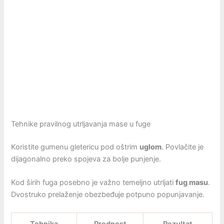
Tehnike pravilnog utrljavanja mase u fuge
Koristite gumenu gletericu pod oštrim
uglom
. Povlačite je
dijagonalno preko spojeva za bolje punjenje.
Kod širih fuga posebno je važno temeljno utrljati
fug masu
.
Dvostruko prelaženje obezbeđuje potpuno popunjavanje.
Tehnika
Prednost
Rezultat