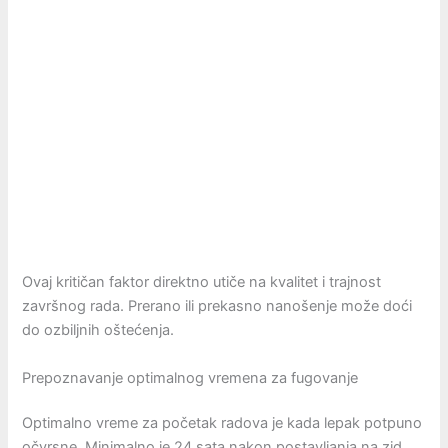
Ovaj kritičan faktor direktno utiče na kvalitet i trajnost
završnog rada. Prerano ili prekasno nanošenje može doći
do ozbiljnih oštećenja.
Prepoznavanje optimalnog vremena za fugovanje
Optimalno vreme za početak radova je kada lepak potpuno
očvrsne. Minimalno je 24 sata nakon postavljanja na zid.