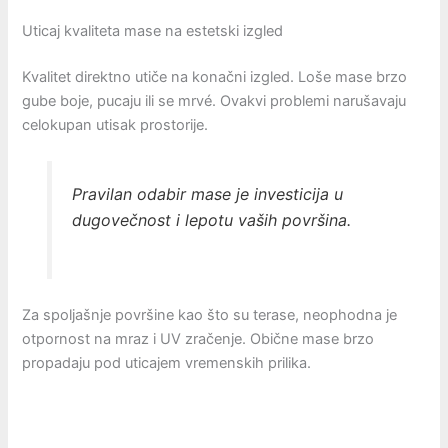
Uticaj kvaliteta mase na estetski izgled
Kvalitet direktno utiče na konačni izgled. Loše mase brzo
gube boje, pucaju ili se mrvé. Ovakvi problemi narušavaju
celokupan utisak prostorije.
Pravilan odabir mase je investicija u
dugovečnost i lepotu vaših površina.
Za spoljašnje površine kao što su terase, neophodna je
otpornost na mraz i UV zračenje. Obične mase brzo
propadaju pod uticajem vremenskih prilika.