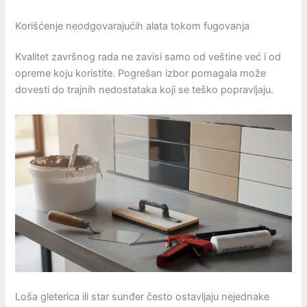
Korišćenje neodgovarajućih alata tokom fugovanja
Kvalitet završnog rada ne zavisi samo od veštine već i od
opreme koju koristite. Pogrešan izbor pomagala može
dovesti do trajnih nedostataka koji se teško popravljaju.
Loša gleterica ili star sunđer često ostavljaju nejednake