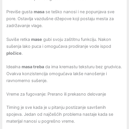
Previše gusta
masa
se teško nanosi i ne popunjava sve
pore. Ostavlja vazdušne džepove koji postaju mesta za
zadržavanje vlage.
Suviše retka
mase
gubi svoju zaštitnu funkciju. Nakon
sušenja lako puca i omogućava prodiranje vode ispod
pločice
.
Idealna
masa treba
da ima kremastu teksturu bez grudvica.
Ovakva konzistencija omogućava lakše nanošenje i
ravnomerno sušenje.
Vreme za fugovanje: Prerano ili prekasno delovanje
Timing je sve kada je u pitanju postizanje savršenih
spojeva. Jedan od najčešćih problema nastaje kada se
materijal nanosi u pogrešno vreme.