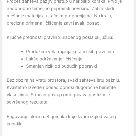
Proces zahteva pažljiv pristup u nekoliko koraka. Prvo je
neophodno temeljno pripremiti površinu. Zatim sledi
mešanje materijala u tačnim proporcijama. Na kraju,
precizna primena i čišćenje završavaju posao.
Ključne prednosti pravilno urađenog posla uključuju:
Produženi vek trajanja keramičkih površina
Lakše održavanje i čišćenje
Smanjen rizik od budućih popravki
Bez obzira na vrstu prostora, svaki zahteva istu pažnju.
Kvalitetno izveden posao donosi dugoročne benefite
vlasnicima. Stručan pristup omogućava postizanje
savršenog rezultata.
Fugovanje pločica: 8 grešaka koje kvare izgled vašeg
kupatila