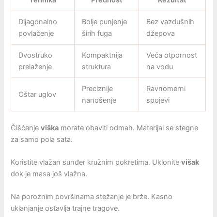
Dijagonalno
Bolje punjenje
Bez vazdušnih
povlačenje
širih fuga
džepova
Dvostruko
Kompaktnija
Veća otpornost
prelaženje
struktura
na vodu
Preciznije
Ravnomerni
Oštar uglov
nanošenje
spojevi
Čišćenje
viška
morate obaviti odmah. Materijal se stegne
za samo pola sata.
Koristite vlažan sunđer kružnim pokretima. Uklonite
višak
dok je masa još vlažna.
Na poroznim površinama stežanje je brže. Kasno
uklanjanje ostavlja trajne tragove.