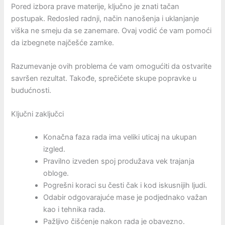
Pored izbora prave materije, ključno je znati tačan
postupak. Redosled radnji, način nanošenja i uklanjanje
viška ne smeju da se zanemare. Ovaj vodić će vam pomoći
da izbegnete najčešće zamke.
Razumevanje ovih problema će vam omogućiti da ostvarite
savršen rezultat. Takođe, sprečićete skupe popravke u
budućnosti.
Ključni zaključci
Konačna faza rada ima veliki uticaj na ukupan
izgled.
Pravilno izveden spoj produžava vek trajanja
obloge.
Pogrešni koraci su česti čak i kod iskusnijih ljudi.
Odabir odgovarajuće mase je podjednako važan
kao i tehnika rada.
Pažljivo čišćenje nakon rada je obavezno.