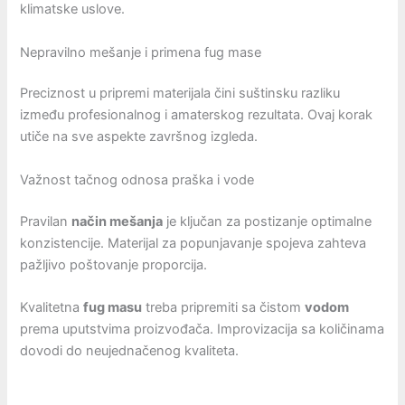
klimatske uslove.
Nepravilno mešanje i primena fug mase
Preciznost u pripremi materijala čini suštinsku razliku
između profesionalnog i amaterskog rezultata. Ovaj korak
utiče na sve aspekte završnog izgleda.
Važnost tačnog odnosa praška i vode
Pravilan
način mešanja
je ključan za postizanje optimalne
konzistencije. Materijal za popunjavanje spojeva zahteva
pažljivo poštovanje proporcija.
Kvalitetna
fug masu
treba pripremiti sa čistom
vodom
prema uputstvima proizvođača. Improvizacija sa količinama
dovodi do neujednačenog kvaliteta.