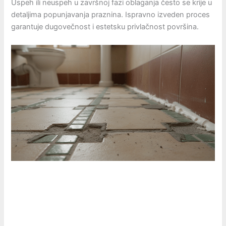
Uspeh ili neuspeh u završnoj fazi oblaganja često se krije u
detaljima popunjavanja praznina. Ispravno izveden proces
garantuje dugovečnost i estetsku privlačnost površina.