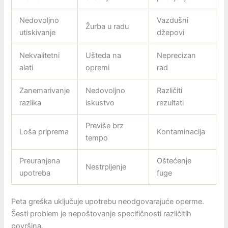
Nedovoljno
Vazdušni
Žurba u radu
utiskivanje
džepovi
Nekvalitetni
Ušteda na
Neprecizan
alati
opremi
rad
Zanemarivanje
Nedovoljno
Različiti
razlika
iskustvo
rezultati
Previše brz
Loša priprema
Kontaminacija
tempo
Preuranjena
Oštećenje
Nestrpljenje
upotreba
fuge
Peta greška uključuje upotrebu neodgovarajuće operme.
Šesti problem je nepoštovanje specifičnosti različitih
površina.