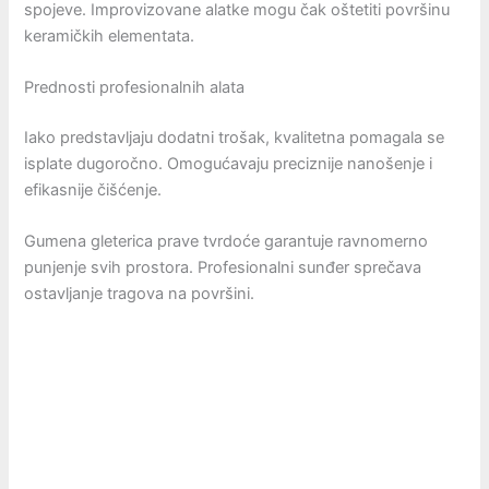
spojeve. Improvizovane alatke mogu čak oštetiti površinu
keramičkih elementata.
Prednosti profesionalnih alata
Iako predstavljaju dodatni trošak, kvalitetna pomagala se
isplate dugoročno. Omogućavaju preciznije nanošenje i
efikasnije čišćenje.
Gumena gleterica prave tvrdoće garantuje ravnomerno
punjenje svih prostora. Profesionalni sunđer sprečava
ostavljanje tragova na površini.