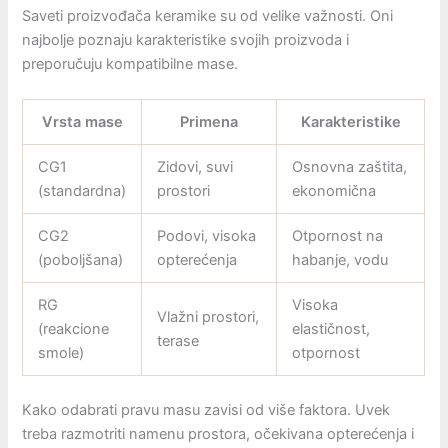
Saveti proizvođača keramike su od velike važnosti. Oni
najbolje poznaju karakteristike svojih proizvoda i
preporučuju kompatibilne mase.
Vrsta mase
Primena
Karakteristike
CG1
Zidovi, suvi
Osnovna zaštita,
(standardna)
prostori
ekonomična
CG2
Podovi, visoka
Otpornost na
(poboljšana)
opterećenja
habanje, vodu
RG
Visoka
Vlažni prostori,
(reakcione
elastičnost,
terase
smole)
otpornost
Kako odabrati pravu masu zavisi od više faktora. Uvek
treba razmotriti namenu prostora, očekivana opterećenja i