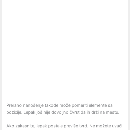
Prerano nanošenje takođe može pomeriti elemente sa
pozicije. Lepak još nije dovoljno čvrst da ih drži na mestu.
Ako zakasnite, lepak postaje previše tvrd. Ne možete uvući