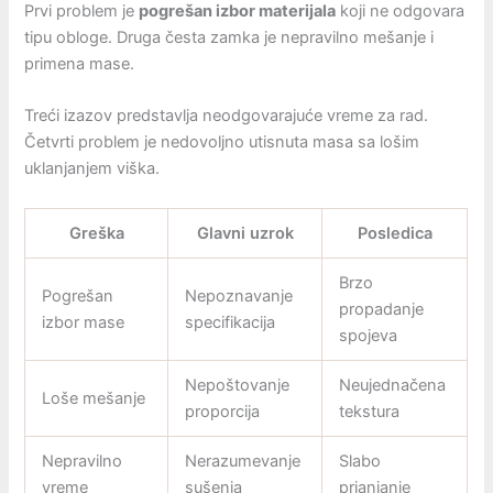
Prvi problem je
pogrešan izbor materijala
koji ne odgovara
tipu obloge. Druga česta zamka je nepravilno mešanje i
primena mase.
Treći izazov predstavlja neodgovarajuće vreme za rad.
Četvrti problem je nedovoljno utisnuta masa sa lošim
uklanjanjem viška.
Greška
Glavni uzrok
Posledica
Brzo
Pogrešan
Nepoznavanje
propadanje
izbor mase
specifikacija
spojeva
Nepoštovanje
Neujednačena
Loše mešanje
proporcija
tekstura
Nepravilno
Nerazumevanje
Slabo
vreme
sušenja
prianjanje