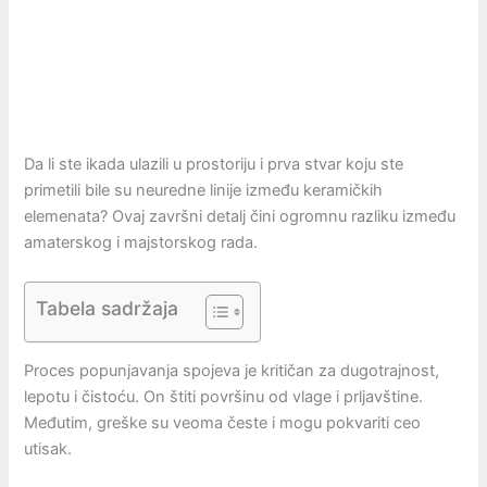
Da li ste ikada ulazili u prostoriju i prva stvar koju ste
primetili bile su neuredne linije između keramičkih
elemenata? Ovaj završni detalj čini ogromnu razliku između
amaterskog i majstorskog rada.
Tabela sadržaja
Proces popunjavanja spojeva je kritičan za dugotrajnost,
lepotu i čistoću. On štiti površinu od vlage i prljavštine.
Međutim, greške su veoma česte i mogu pokvariti ceo
utisak.