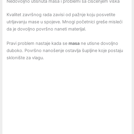
Nedovoljno utisnuta masa i problemi sa čišćenjem viška
Kvalitet završnog rada zavisi od pažnje koju posvetite
utrljavanju mase u spojeve. Mnogi početnici greše misleći
da je dovoljno površno naneti materijal.
Pravi problem nastaje kada se
masa
ne utisne dovoljno
duboko. Površno nanošenje ostavlja šupljine koje postaju
sklonište za vlagu.