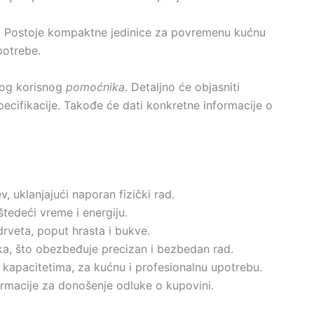
a. Postoje kompaktne jedinice za povremenu kućnu
potrebe.
vog korisnog
pomoćnika
. Detaljno će objasniti
specifikacije. Takođe će dati konkretne informacije o
, uklanjajući naporan fizički rad.
tedeći vreme i energiju.
drveta, poput hrasta i bukve.
ska, što obezbeđuje precizan i bezbedan rad.
 kapacitetima, za kućnu i profesionalnu upotrebu.
rmacije za donošenje odluke o kupovini.