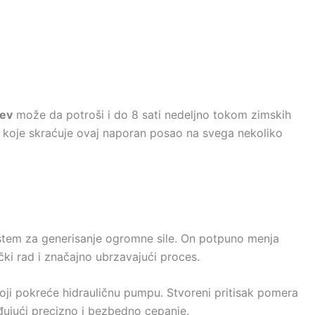
rev
može da potroši i do 8 sati nedeljno tokom zimskih
 koje skraćuje ovaj naporan posao na svega nekoliko
sistem za generisanje ogromne sile. On potpuno menja
ički rad i značajno ubrzavajući proces.
ji pokreće hidrauličnu pumpu. Stvoreni pritisak pomera
đujući precizno i bezbedno cepanje.