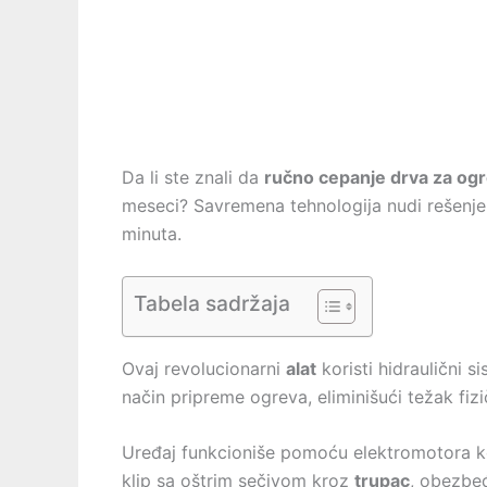
Da li ste znali da
ručno cepanje drva za og
meseci? Savremena tehnologija nudi rešenje
minuta.
Tabela sadržaja
Ovaj revolucionarni
alat
koristi hidraulični 
način pripreme ogreva, eliminišući težak fiz
Uređaj funkcioniše pomoću elektromotora ko
klip sa oštrim sečivom kroz
trupac
, obezbe