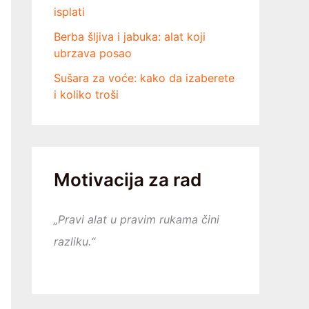
isplati
Berba šljiva i jabuka: alat koji
ubrzava posao
Sušara za voće: kako da izaberete
i koliko troši
Motivacija za rad
„Pravi alat u pravim rukama čini
razliku.“