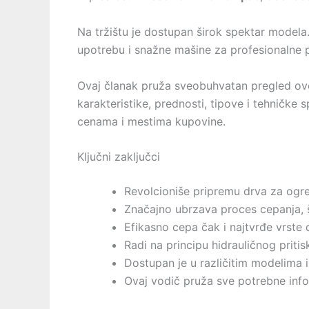
Na tržištu je dostupan širok spektar model
upotrebu i snažne mašine za profesionalne 
Ovaj članak pruža sveobuhvatan pregled o
karakteristike, prednosti, tipove i tehničke 
cenama i mestima kupovine.
Ključni zaključci
Revolcioniše pripremu drva za ogrev
Značajno ubrzava proces cepanja, š
Efikasno cepa čak i najtvrđe vrste 
Radi na principu hidrauličnog priti
Dostupan je u različitim modelima i
Ovaj vodič pruža sve potrebne info