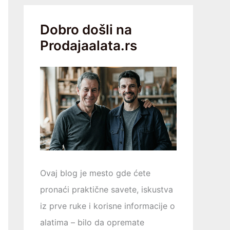
Dobro došli na
Prodajaalata.rs
Ovaj blog je mesto gde ćete
pronaći praktične savete, iskustva
iz prve ruke i korisne informacije o
alatima – bilo da opremаtе