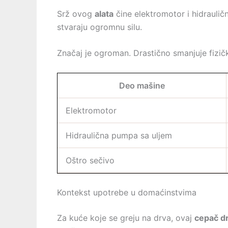
Srž ovog
alata
čine elektromotor i hidraulič
stvaraju ogromnu silu.
Značaj je ogroman. Drastično smanjuje fizič
Deo mašine
Elektromotor
Hidraulična pumpa sa uljem
Oštro sečivo
Kontekst upotrebe u domaćinstvima
Za kuće koje se greju na drva, ovaj
cepač d