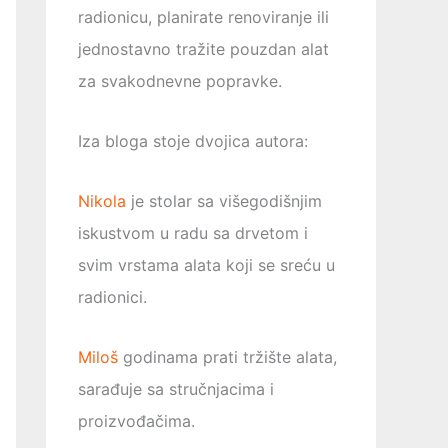
radionicu, planirate renoviranje ili
jednostavno tražite pouzdan alat
za svakodnevne popravke.
Iza bloga stoje dvojica autora:
Nikola
je stolar sa višegodišnjim
iskustvom u radu sa drvetom i
svim vrstama alata koji se sreću u
radionici.
Miloš
godinama prati tržište alata,
sarađuje sa stručnjacima i
proizvođačima.