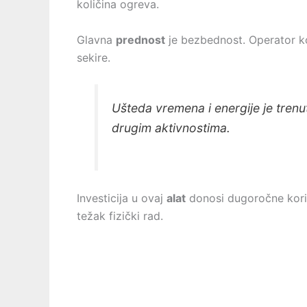
količina ogreva.
Glavna
prednost
je bezbednost. Operator ko
sekire.
Ušteda vremena i energije je tre
drugim aktivnostima.
Investicija u ovaj
alat
donosi dugoročne kori
težak fizički rad.