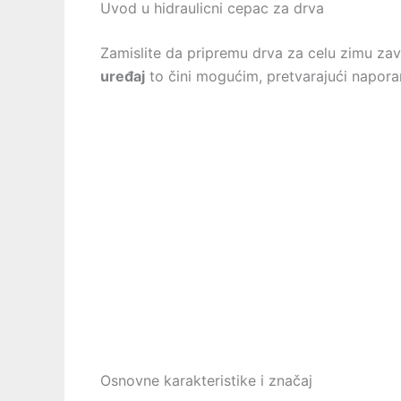
Uvod u hidraulicni cepac za drva
Zamislite da pripremu drva za celu zimu za
uređaj
to čini mogućim, pretvarajući naporan
Osnovne karakteristike i značaj