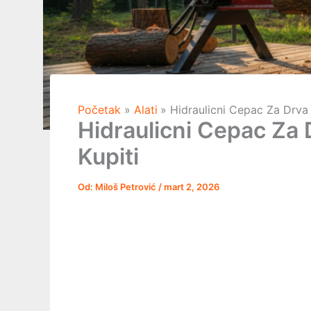
Početak
Alati
Hidraulicni Cepac Za Drva 
Hidraulicni Cepac Za 
Kupiti
Od:
Miloš Petrović
/
mart 2, 2026