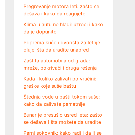
Pregrevanje motora leti: zašto se
dešava i kako da reagujete
Klima u autu ne hladi: uzroci i kako
da je dopunite
Priprema kuće i dvorišta za letnje
oluje: šta da uradite unapred
Zaštita automobila od grada:
mreže, pokrivači i druga rešenja
Kada i koliko zalivati po vrućini:
greške koje suše baštu
Štednja vode u bašti tokom suše:
kako da zalivate pametnije
Bunar je presušio usred leta: zašto
se dešava i šta možete da uradite
Parni sokovnik: kako radi i da li se