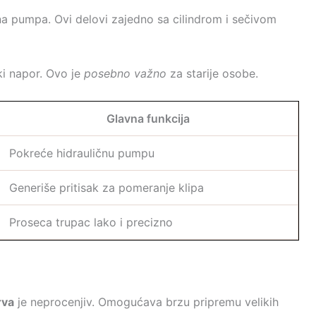
na pumpa. Ovi delovi zajedno sa cilindrom i sečivom
ki napor. Ovo je
posebno važno
za starije osobe.
Glavna funkcija
Pokreće hidrauličnu pumpu
Generiše pritisak za pomeranje klipa
Proseca trupac lako i precizno
rva
je neprocenjiv. Omogućava brzu pripremu velikih