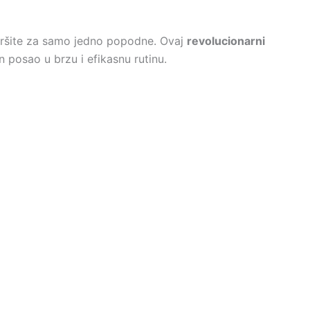
vršite za samo jedno popodne. Ovaj
revolucionarni
 posao u brzu i efikasnu rutinu.