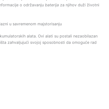
 informacije o održavanju
baterija
za njihov duži životni
ilazni u savremenom majstorisanju
kumulatorskih alata. Ovi alati su postali nezaobilazan
lišta zahvaljujući svojoj sposobnosti da omoguće rad