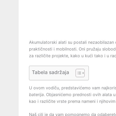
Akumulatorski alati su postali nezaobilazan
praktičnosti i mobilnosti. Oni pružaju slobo
za različite projekte, kako u kući tako i u rad
Tabela sadržaja
U ovom vodiču, predstavićemo vam najkori
baterija
. Objasnićemo prednosti ovih alata u
kao i različite vrste prema nameni i njihovim
Naš cilj je da vam pomognemo da odaberete 