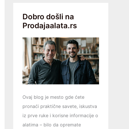
Dobro došli na
Prodajaalata.rs
Ovaj blog je mesto gde ćete
pronaći praktične savete, iskustva
iz prve ruke i korisne informacije o
alatima – bilo da opremаtе