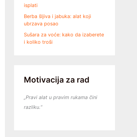
isplati
Berba šljiva i jabuka: alat koji
ubrzava posao
Sušara za voće: kako da izaberete
i koliko troši
Motivacija za rad
„Pravi alat u pravim rukama čini
razliku.“