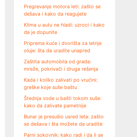
Pregrevanje motora leti: zašto se
dešava i kako da reagujete
Klima u autu ne hladi: uzroci i kako
da je dopunite
Priprema kuće i dvorišta za letnje
oluje: šta da uradite unapred
Zaštita automobila od grada:
mreže, pokrivači i druga rešenja
Kada i koliko zalivati po vrućini:
greške koje suše baštu
Štednja vode u bašti tokom suše:
kako da zalivate pametnije
Bunar je presušio usred leta: zašto
se dešava i šta možete da uradite
Parni sokovnik: kako radi i da li se