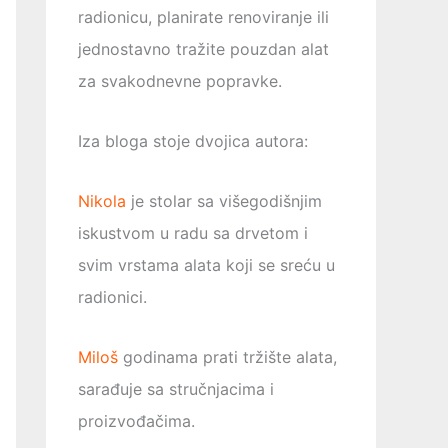
radionicu, planirate renoviranje ili
jednostavno tražite pouzdan alat
za svakodnevne popravke.
Iza bloga stoje dvojica autora:
Nikola
je stolar sa višegodišnjim
iskustvom u radu sa drvetom i
svim vrstama alata koji se sreću u
radionici.
Miloš
godinama prati tržište alata,
sarađuje sa stručnjacima i
proizvođačima.