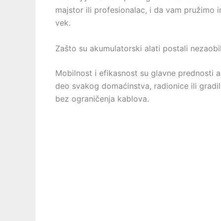
majstor ili profesionalac, i da vam pružimo
vek.
Zašto su akumulatorski alati postali nezaob
Mobilnost i efikasnost su glavne prednosti a
deo svakog domaćinstva, radionice ili gradi
bez ograničenja kablova.