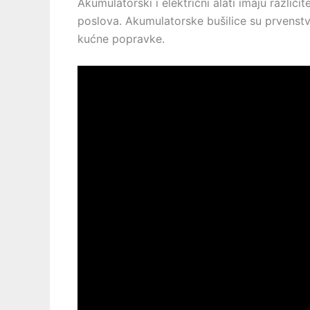
Akumulatorski i električni alati imaju različi
poslova. Akumulatorske bušilice su prvens
kućne popravke.