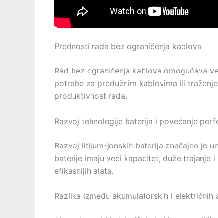
Prednosti rada bez ograničenja kablova
Rad bez ograničenja kablova omogućava veću
potrebe za produžnim kablovima ili traženje
produktivnost rada.
Razvoj tehnologije baterija i povećanje per
Razvoj litijum-jonskih baterija značajno je
baterije imaju veći kapacitet, duže trajanje 
efikasnijih alata.
Razlika između akumulatorskih i električnih 