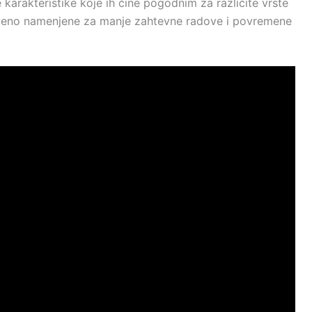
te karakteristike koje ih čine pogodnim za različite vrste
tveno namenjene za manje zahtevne radove i povremene