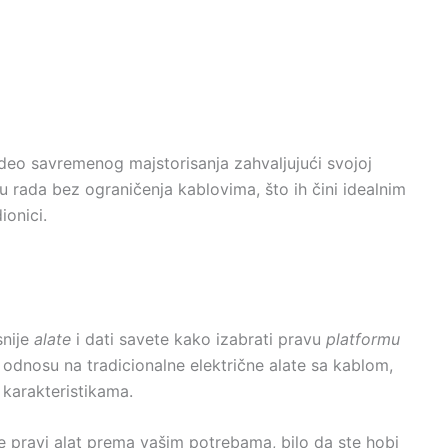
 deo savremenog majstorisanja zahvaljujući svojoj
du rada bez ograničenja kablovima, što ih čini idealnim
ionici.
snije
alate
i dati savete kako izabrati pravu
platformu
 odnosu na tradicionalne električne alate sa kablom,
 karakteristikama.
pravi alat prema vašim potrebama, bilo da ste hobi