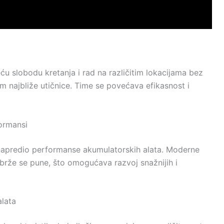
 slobodu kretanja i rad na različitim lokacijama bez
m najbliže utičnice. Time se povećava efikasnost i
formansi
 unapredio performanse akumulatorskih alata. Moderne
i brže se pune, što omogućava razvoj snažnijih i
alata