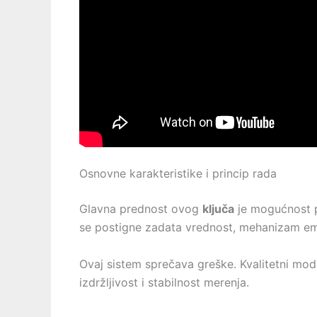
Osnovne karakteristike i princip rada
Glavna prednost ovog
ključa
je mogućnost 
se postigne zadata vrednost, mehanizam emituj
Ovaj sistem sprečava greške. Kvalitetni mod
izdržljivost i stabilnost merenja.