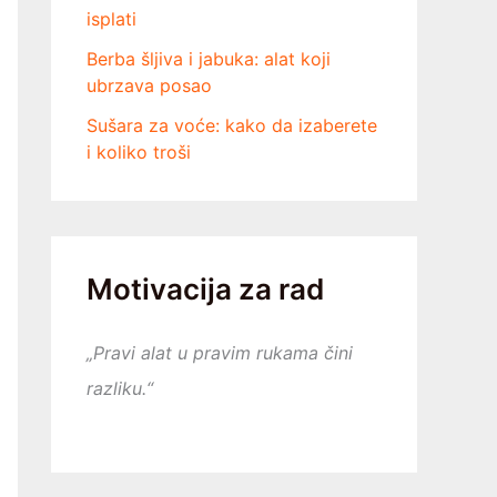
isplati
Berba šljiva i jabuka: alat koji
ubrzava posao
Sušara za voće: kako da izaberete
i koliko troši
Motivacija za rad
„Pravi alat u pravim rukama čini
razliku.“