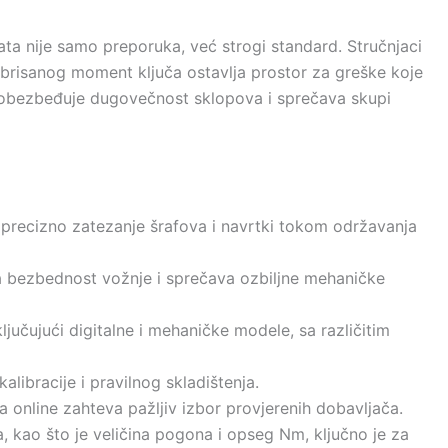
ata nije samo preporuka, već strogi standard. Stručnjaci
librisanog moment ključa ostavlja prostor za greške koje
 obezbeđuje dugovečnost sklopova i sprečava skupi
a precizno zatezanje šrafova i navrtki tokom održavanja
a bezbednost vožnje i sprečava ozbiljne mehaničke
uključujući digitalne i mehaničke modele, sa različitim
alibracije i pravilnog skladištenja.
online zahteva pažljiv izbor provjerenih dobavljača.
, kao što je veličina pogona i opseg Nm, ključno je za