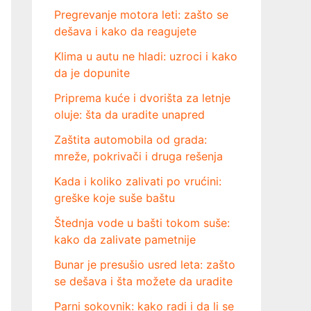
Pregrevanje motora leti: zašto se
dešava i kako da reagujete
Klima u autu ne hladi: uzroci i kako
da je dopunite
Priprema kuće i dvorišta za letnje
oluje: šta da uradite unapred
Zaštita automobila od grada:
mreže, pokrivači i druga rešenja
Kada i koliko zalivati po vrućini:
greške koje suše baštu
Štednja vode u bašti tokom suše:
kako da zalivate pametnije
Bunar je presušio usred leta: zašto
se dešava i šta možete da uradite
Parni sokovnik: kako radi i da li se