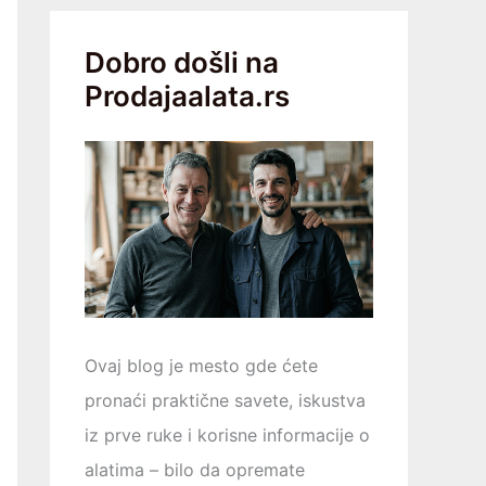
Dobro došli na
Prodajaalata.rs
Ovaj blog je mesto gde ćete
pronaći praktične savete, iskustva
iz prve ruke i korisne informacije o
alatima – bilo da opremаtе