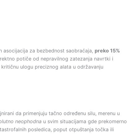
ih asocijacija za bezbednost saobraćaja,
preko 15%
rektno potiče od nepravilnog zatezanja navrtki i
 kritičnu ulogu preciznog alata u održavanju
ajnirani da primenjuju tačno određenu silu, merenu u
olutno neophodna
u svim situacijama gde prekomerno
astrofalnih posledica, poput otpuštanja točka ili