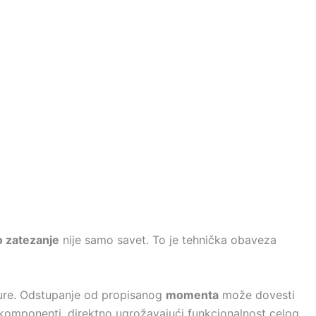
o zatezanje
nije samo savet. To je tehnička obaveza
re. Odstupanje od propisanog
momenta
može dovesti
ih komponenti, direktno ugrožavajući funkcionalnost celog