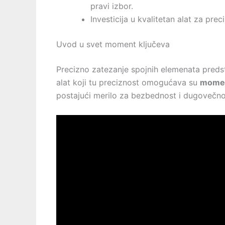
pravi izbor.
Investicija u kvalitetan alat za pr
Uvod u svet moment ključeva
Precizno zatezanje spojnih elemenata preds
alat koji tu preciznost omogućava su
momen
postajući merilo za bezbednost i dugovečno