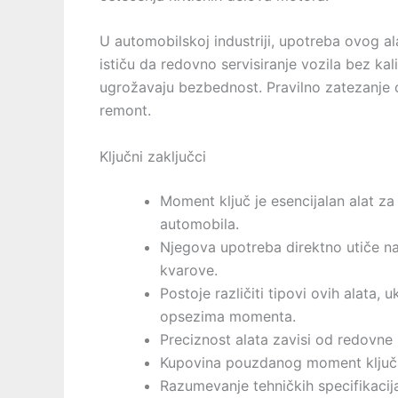
U automobilskoj industriji, upotreba ovog al
ističu da redovno servisiranje vozila bez ka
ugrožavaju bezbednost. Pravilno zatezanje
remont.
Ključni zaključci
Moment ključ je esencijalan alat z
automobila.
Njegova upotreba direktno utiče n
kvarove.
Postoje različiti tipovi ovih alata, 
opsezima momenta.
Preciznost alata zavisi od redovne k
Kupovina pouzdanog moment ključa 
Razumevanje tehničkih specifikacija