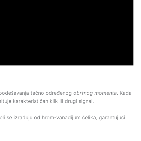
podešavanja tačno određenog
obrtnog momenta
. Kada
e karakterističan klik ili drugi signal.
eli se izrađuju od hrom-vanadijum čelika, garantujući