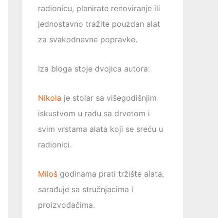
radionicu, planirate renoviranje ili
jednostavno tražite pouzdan alat
za svakodnevne popravke.
Iza bloga stoje dvojica autora:
Nikola
je stolar sa višegodišnjim
iskustvom u radu sa drvetom i
svim vrstama alata koji se sreću u
radionici.
Miloš
godinama prati tržište alata,
sarađuje sa stručnjacima i
proizvođačima.