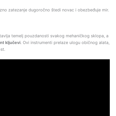
ecizno zatezanje dugoročno štedi novac i obezbeđuje mir.
tavlja temelj pouzdanosti svakog mehaničkog sklopa, a
t ključevi
. Ovi instrumenti prelaze ulogu običnog alata,
st.