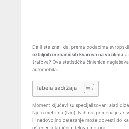
Da li ste znali da, prema podacima evropsk
ozbiljnih mehaničkih kvarova na vozilima
di
šrafova? Ova statistička činjenica naglašava
automobila.
Tabela sadržaja
Moment ključevi su specijalizovani alati diz
Njutn metrima (Nm). Njihova primena je
aps
ili nedovoljno zatezanje može dovesti do kat
oštećenja kritičnih delova motora.