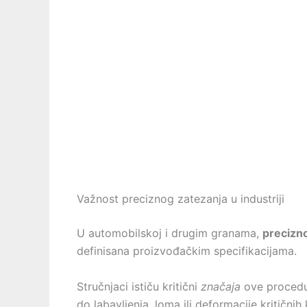
Važnost preciznog zatezanja u industriji
U automobilskoj i drugim granama,
precizn
definisana proizvođačkim specifikacijama.
Stručnjaci ističu kritični
značaja
ove procedu
do labavljenja, loma ili deformacije kritičn