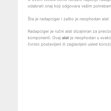
odabrati onaj koji odgovara vašim potrebam
Šta je radapciger i zašto je neophodan alat
Radapciger je ručni alat dizajniran za preci
komponenti. Ovaj
alat
je neophodan u svakoj
čvrsto postavljeni ili zaglavljeni usled korozij