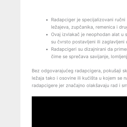
Radapciger je specijalizovani ručni 
ležajeva, zupčanika, remenica i dr
Ovaj izvlakač je neophodan alat u 
su čvrsto postavljeni ili zaglavljeni 
Radapcigeri su dizajnirani da prim
čime se sprečava savijanje, lomljenj
Bez odgovarajućeg radapcigera, pokušaji s
ležaja tako i osovine ili kućišta u kojem se n
radapcigere jer značajno olakšavaju rad i s