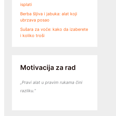
isplati
Berba šljiva i jabuka: alat koji
ubrzava posao
Sušara za voće: kako da izaberete
i koliko troši
Motivacija za rad
„Pravi alat u pravim rukama čini
razliku.“