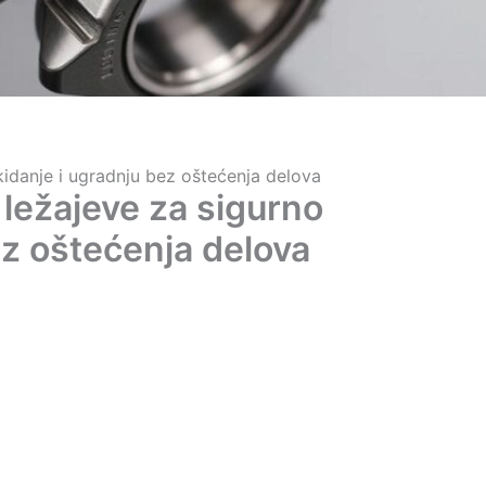
kidanje i ugradnju bez oštećenja delova
 ležajeve za sigurno
ez oštećenja delova