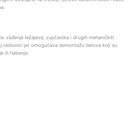
a.
zno vađenje ležajeva, zupčanika i drugih mehaničkih
 radionici jer omogućava demontažu delova koji su
e ili habanja.