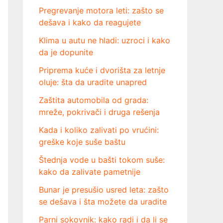
Pregrevanje motora leti: zašto se
dešava i kako da reagujete
Klima u autu ne hladi: uzroci i kako
da je dopunite
Priprema kuće i dvorišta za letnje
oluje: šta da uradite unapred
Zaštita automobila od grada:
mreže, pokrivači i druga rešenja
Kada i koliko zalivati po vrućini:
greške koje suše baštu
Štednja vode u bašti tokom suše:
kako da zalivate pametnije
Bunar je presušio usred leta: zašto
se dešava i šta možete da uradite
Parni sokovnik: kako radi i da li se