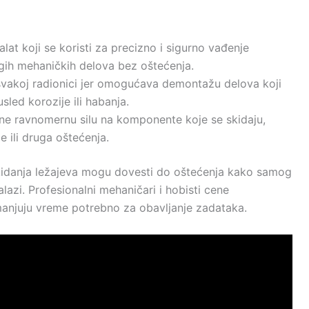
alat koji se koristi za precizno i sigurno vađenje
ugih mehaničkih delova bez oštećenja.
svakoj radionici jer omogućava demontažu delova koji
usled korozije ili habanja.
ene ravnomernu silu na komponente koje se skidaju,
e ili druga oštećenja.
kidanja ležajeva mogu dovesti do oštećenja kako samog
alazi. Profesionalni mehaničari i hobisti cene
manjuju vreme potrebno za obavljanje zadataka.