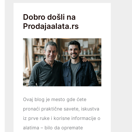
Dobro došli na
Prodajaalata.rs
Ovaj blog je mesto gde ćete
pronaći praktične savete, iskustva
iz prve ruke i korisne informacije o
alatima – bilo da opremаtе