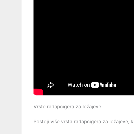
Vrste radapcigera za ležajeve
Postoji više vrsta radapcigera za ležajeve, ko