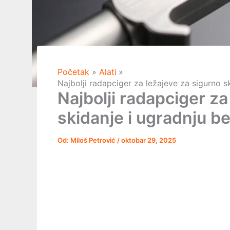
Početak
Alati
Najbolji radapciger za ležajeve za sigurno s
Najbolji radapciger za
skidanje i ugradnju b
Od:
Miloš Petrović
/
oktobar 29, 2025