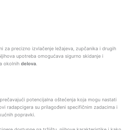
ani za precizno izvlačenje ležajeva, zupčanika i drugih
. Njihova upotreba omogućava sigurno skidanje i
a okolnih
delova
.
prečavajući potencijalna oštećenja koja mogu nastati
povi radapcigera su prilagođeni specifičnim zadacima i
kućnih popravki.
igere dostupne na tržištu, njihove karakteristike i kako