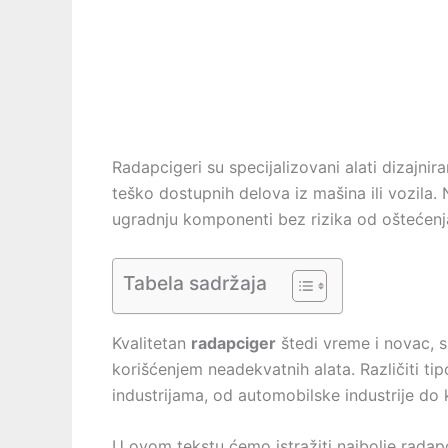
Radapcigeri su specijalizovani alati dizajnir
teško dostupnih delova iz mašina ili vozila
ugradnju komponenti bez rizika od oštećenj
Tabela sadržaja
Kvalitetan
radapciger
štedi vreme i novac, s
korišćenjem neadekvatnih alata. Različiti ti
industrijama, od automobilske industrije do 
U ovom tekstu ćemo istražiti najbolje radapc