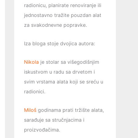
radionicu, planirate renoviranje ili
jednostavno tražite pouzdan alat
za svakodnevne popravke.
Iza bloga stoje dvojica autora:
Nikola
je stolar sa višegodišnjim
iskustvom u radu sa drvetom i
svim vrstama alata koji se sreću u
radionici.
Miloš
godinama prati tržište alata,
sarađuje sa stručnjacima i
proizvođačima.