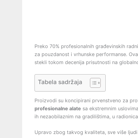
Preko 70% profesionalnih građevinskih radn
za pouzdanost i vrhunske performanse. Ova 
stekli tokom decenija prisutnosti na globaln
Tabela sadržaja
Proizvodi su koncipirani prvenstveno za pr
profesionalne alate
sa ekstremnim uslovima r
ih nezaobilaznim na gradilištima, u radionic
Upravo zbog takvog kvaliteta, sve više ljudi