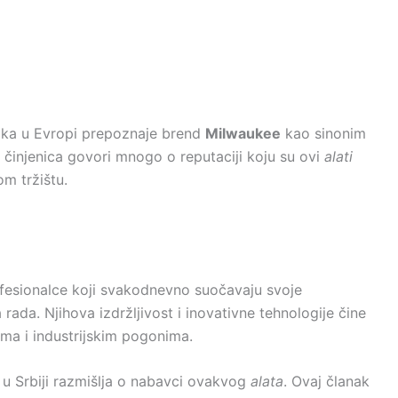
ika u Evropi prepoznaje brend
Milwaukee
kao sinonim
činjenica govori mnogo o reputaciji koju su ovi
alati
om tržištu.
ofesionalce koji svakodnevno suočavaju svoje
ada. Njihova izdržljivost i inovativne tehnologije čine
ama i industrijskim pogonima.
 u Srbiji razmišlja o nabavci ovakvog
alata
. Ovaj članak