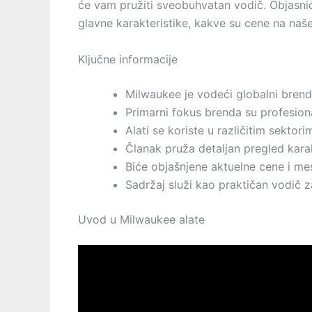
će vam pružiti sveobuhvatan vodič. Objasni
glavne karakteristike, kakve su cene na naš
Ključne informacije
Milwaukee je vodeći globalni bren
Primarni fokus brenda su profesiona
Alati se koriste u različitim sektor
Članak pruža detaljan pregled karak
Biće objašnjene aktuelne cene i mes
Sadržaj služi kao praktičan vodič z
Uvod u Milwaukee alate