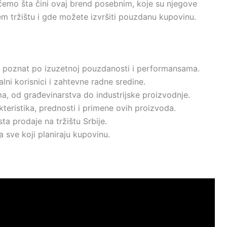
ćemo šta čini ovaj brend posebnim, koje su njegove
em tržištu i gde možete izvršiti pouzdanu kupovinu.
d poznat po izuzetnoj pouzdanosti i performansama.
lni korisnici i zahtevne radne sredine.
ima, od građevinarstva do industrijske proizvodnje.
teristika, prednosti i primene ovih proizvoda.
ta prodaje na tržištu Srbije.
a sve koji planiraju kupovinu.