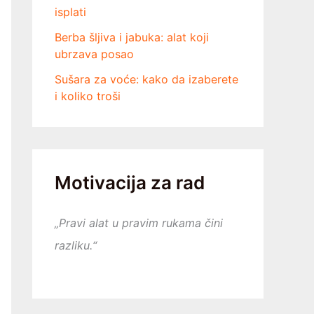
isplati
Berba šljiva i jabuka: alat koji
ubrzava posao
Sušara za voće: kako da izaberete
i koliko troši
Motivacija za rad
„Pravi alat u pravim rukama čini
razliku.“