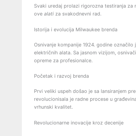
Svaki uredaj prolazi rigorozna testiranja za
ove
alati
za svakodnevni rad.
Istorija i evolucija Milwaukee brenda
Osnivanje kompanije 1924. godine označilo je 
električnih alata. Sa jasnom vizijom, osnivač
opreme za profesionalce.
Početak i razvoj brenda
Prvi veliki uspeh došao je sa lansiranjem p
revolucionisala je radne procese u građevinar
vrhunski kvalitet.
Revolucionarne inovacije kroz decenije