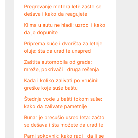
Pregrevanje motora leti: zašto se
dešava i kako da reagujete
Klima u autu ne hladi: uzroci i kako
da je dopunite
Priprema kuće i dvorišta za letnje
oluje: šta da uradite unapred
Zaštita automobila od grada:
mreže, pokrivači i druga rešenja
Kada i koliko zalivati po vrućini:
greške koje suše baštu
Štednja vode u bašti tokom suše:
kako da zalivate pametnije
Bunar je presušio usred leta: zašto
se dešava i šta možete da uradite
Parni sokovnik: kako radi i da li se