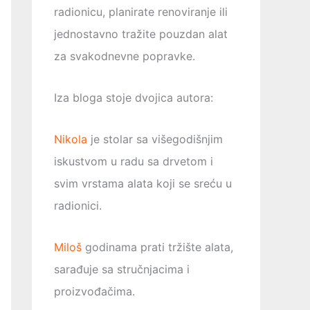
radionicu, planirate renoviranje ili
jednostavno tražite pouzdan alat
za svakodnevne popravke.
Iza bloga stoje dvojica autora:
Nikola
je stolar sa višegodišnjim
iskustvom u radu sa drvetom i
svim vrstama alata koji se sreću u
radionici.
Miloš
godinama prati tržište alata,
sarađuje sa stručnjacima i
proizvođačima.