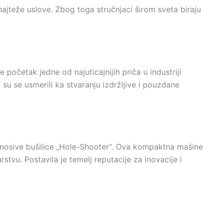
 najteže uslove. Zbog toga stručnjaci širom sveta biraju
početak jedne od najuticajnijih priča u industriji
i su se usmerili ka stvaranju izdržljive i pouzdane
renosive bušilice „Hole-Shooter“. Ova kompaktna mašine
stvu. Postavila je temelj reputacije za inovacije i