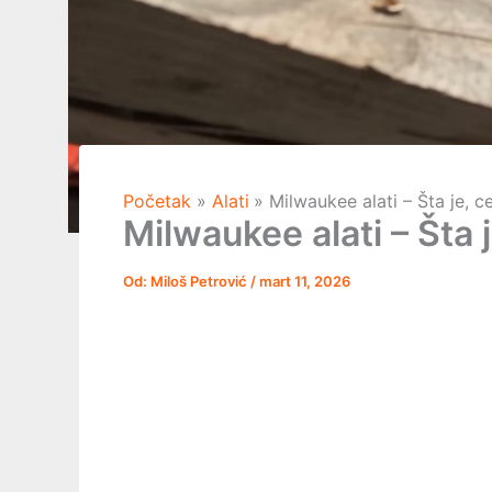
Početak
Alati
Milwaukee alati – Šta je, c
Milwaukee alati – Šta j
Od:
Miloš Petrović
/
mart 11, 2026