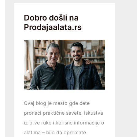
Dobro došli na
Prodajaalata.rs
Ovaj blog je mesto gde ćete
pronaći praktične savete, iskustva
iz prve ruke i korisne informacije o
alatima – bilo da opremаtе