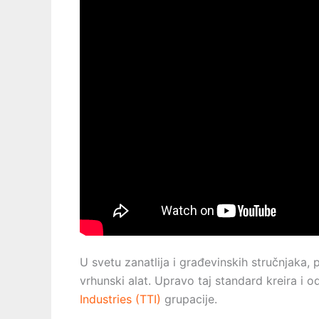
U svetu zanatlija i građevinskih stručnjaka, 
vrhunski alat. Upravo taj standard kreira i 
Industries (TTI)
grupacije.