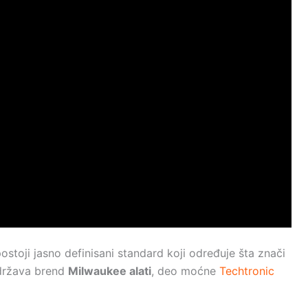
postoji jasno definisani standard koji određuje šta znači
održava brend
Milwaukee alati
, deo moćne
Techtronic