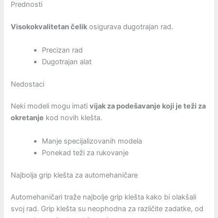
Prednosti
Visokokvalitetan čelik
osigurava dugotrajan rad.
Precizan rad
Dugotrajan alat
Nedostaci
Neki modeli mogu imati
vijak za podešavanje koji je teži za
okretanje
kod novih klešta.
Manje specijalizovanih modela
Ponekad teži za rukovanje
Najbolja grip klešta za automehaničare
Automehaničari traže najbolje grip klešta kako bi olakšali
svoj rad. Grip klešta su neophodna za različite zadatke, od