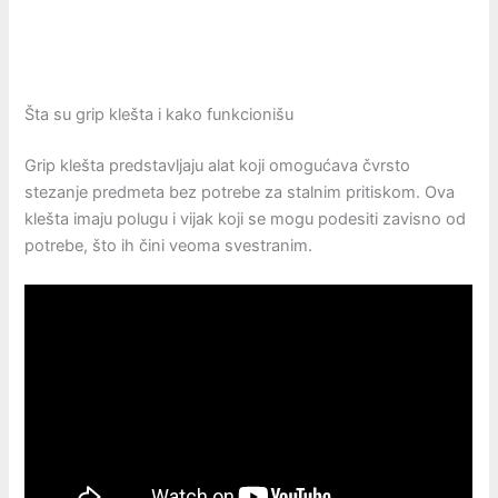
Šta su grip klešta i kako funkcionišu
Grip klešta predstavljaju alat koji omogućava čvrsto
stezanje predmeta bez potrebe za stalnim pritiskom. Ova
klešta imaju polugu i vijak koji se mogu podesiti zavisno od
potrebe, što ih čini veoma svestranim.