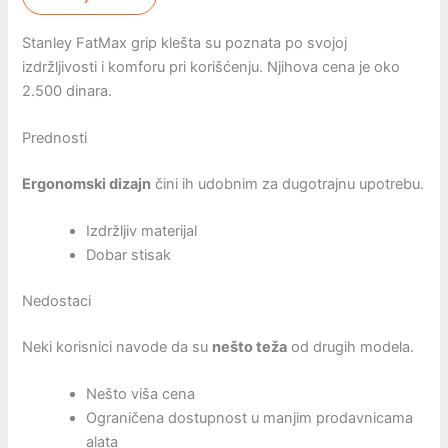
Stanley FatMax grip klešta su poznata po svojoj
izdržljivosti i komforu pri korišćenju. Njihova cena je oko
2.500 dinara.
Prednosti
Ergonomski dizajn
čini ih udobnim za dugotrajnu upotrebu.
Izdržljiv materijal
Dobar stisak
Nedostaci
Neki korisnici navode da su
nešto teža
od drugih modela.
Nešto viša cena
Ograničena dostupnost u manjim prodavnicama
alata