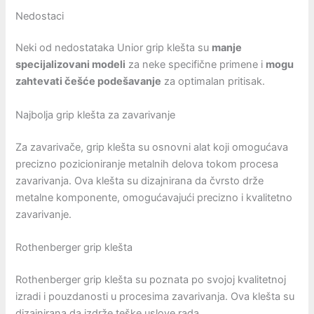
Nedostaci
Neki od nedostataka Unior grip klešta su
manje
specijalizovani modeli
za neke specifične primene i
mogu
zahtevati češće podešavanje
za optimalan pritisak.
Najbolja grip klešta za zavarivanje
Za zavarivače, grip klešta su osnovni alat koji omogućava
precizno pozicioniranje metalnih delova tokom procesa
zavarivanja. Ova klešta su dizajnirana da čvrsto drže
metalne komponente, omogućavajući precizno i kvalitetno
zavarivanje.
Rothenberger grip klešta
Rothenberger grip klešta su poznata po svojoj kvalitetnoj
izradi i pouzdanosti u procesima zavarivanja. Ova klešta su
dizajnirana da izdrže teške uslove rada.