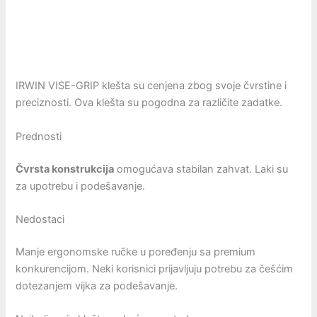
IRWIN VISE-GRIP klešta su cenjena zbog svoje čvrstine i
preciznosti. Ova klešta su pogodna za različite zadatke.
Prednosti
Čvrsta konstrukcija
omogućava stabilan zahvat. Laki su
za upotrebu i podešavanje.
Nedostaci
Manje ergonomske ručke u poređenju sa premium
konkurencijom. Neki korisnici prijavljuju potrebu za češćim
dotezanjem vijka za podešavanje.