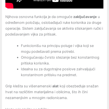
Njihova osnovna funkcija je da omoguće
zaključavanje
u
određenom položaju, oslobađajući ruke korisnika za druge
operacije. Sistem zaključavanja se aktivira stiskanjem ručki i
podešavanjem vijka za pritisak.
Funkcionišu na principu poluge i vijka koji se
mogu podešavati prema potrebi.
Omogućavaju čvrsto stezanje bez konstantnog
pritiska korisnika.
Idealna su za dugotrajne poslove zahvaljujući
konstantnom pritisku na predmet.
Grip klešta su višenamenski
alat
koji obezbeđuje snažan
hvat na različitim materijalima i oblicima, što ih čini
nezamenjivim u mnogim radionicama.