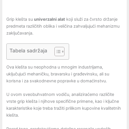
Grip klešta su
univerzalni alat
koji služi za čvrsto držanje
predmeta različitih oblika i veličina zahvaljujući mehanizmu
zaključavanja.
Tabela sadržaja
Ova klešta su neophodna u mnogim industrijama,
uključujući mehaničku, bravarsku i građevinsku, ali su
korisna i za svakodnevne popravke u domaćinstvu.
U ovom sveobuhvatnom vodiču, analiziraćemo različite
vrste grip klešta i njihove specifične primene, kao i ključne
karakteristike koje treba tražiti prilikom kupovine kvalitetnih
klešta.
Pored toga, predstavićemo detaljne recenzije vodećih