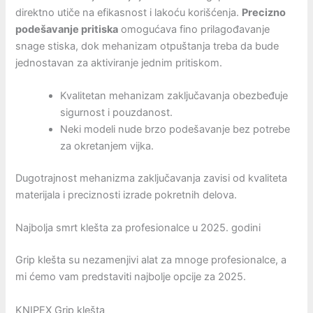
direktno utiče na efikasnost i lakoću korišćenja.
Precizno
podešavanje pritiska
omogućava fino prilagođavanje
snage stiska, dok mehanizam otpuštanja treba da bude
jednostavan za aktiviranje jednim pritiskom.
Kvalitetan mehanizam zaključavanja obezbeđuje
sigurnost i pouzdanost.
Neki modeli nude brzo podešavanje bez potrebe
za okretanjem vijka.
Dugotrajnost mehanizma zaključavanja zavisi od kvaliteta
materijala i preciznosti izrade pokretnih delova.
Najbolja smrt klešta za profesionalce u 2025. godini
Grip klešta su nezamenjivi alat za mnoge profesionalce, a
mi ćemo vam predstaviti najbolje opcije za 2025.
KNIPEX Grip klešta