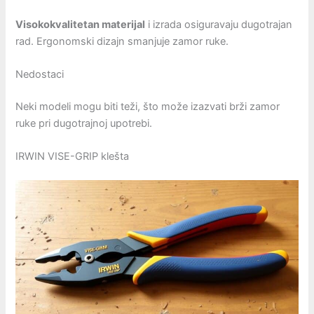
Visokokvalitetan materijal
i izrada osiguravaju dugotrajan
rad. Ergonomski dizajn smanjuje zamor ruke.
Nedostaci
Neki modeli mogu biti teži, što može izazvati brži zamor
ruke pri dugotrajnoj upotrebi.
IRWIN VISE-GRIP klešta