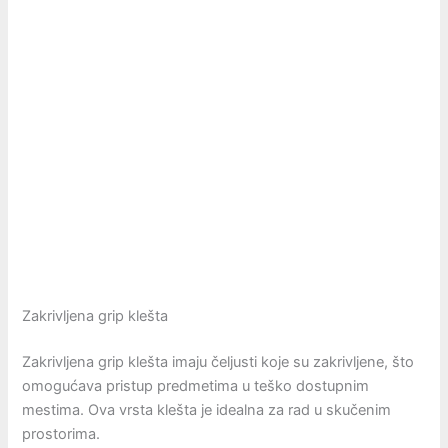
Zakrivljena grip klešta
Zakrivljena grip klešta imaju čeljusti koje su zakrivljene, što
omogućava pristup predmetima u teško dostupnim
mestima. Ova vrsta klešta je idealna za rad u skučenim
prostorima.