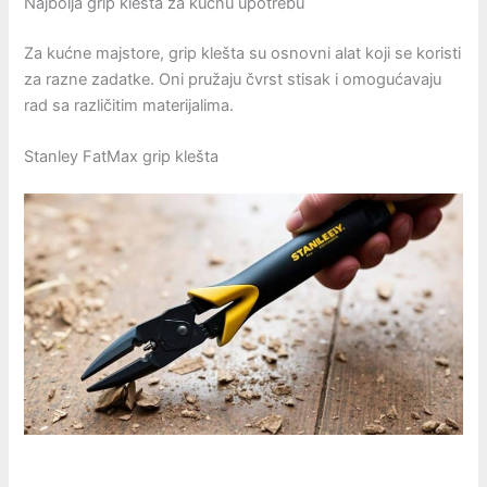
Najbolja grip klešta za kućnu upotrebu
Za kućne majstore, grip klešta su osnovni alat koji se koristi
za razne zadatke. Oni pružaju čvrst stisak i omogućavaju
rad sa različitim materijalima.
Stanley FatMax grip klešta