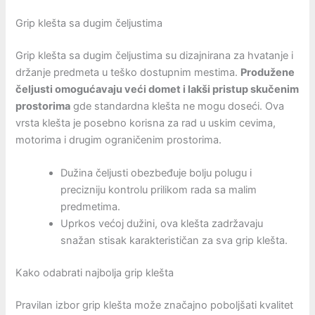
Grip klešta sa dugim čeljustima
Grip klešta sa dugim čeljustima su dizajnirana za hvatanje i
držanje predmeta u teško dostupnim mestima.
Produžene
čeljusti omogućavaju veći domet i lakši pristup skučenim
prostorima
gde standardna klešta ne mogu doseći. Ova
vrsta klešta je posebno korisna za rad u uskim cevima,
motorima i drugim ograničenim prostorima.
Dužina čeljusti obezbeđuje bolju polugu i
precizniju kontrolu prilikom rada sa malim
predmetima.
Uprkos većoj dužini, ova klešta zadržavaju
snažan stisak karakterističan za sva grip klešta.
Kako odabrati najbolja grip klešta
Pravilan izbor grip klešta može značajno poboljšati kvalitet