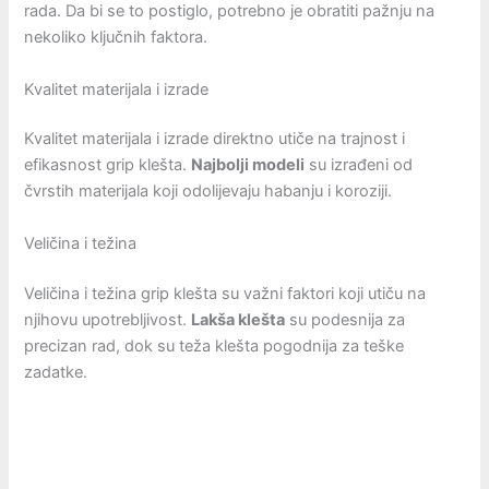
rada. Da bi se to postiglo, potrebno je obratiti pažnju na
nekoliko ključnih faktora.
Kvalitet materijala i izrade
Kvalitet materijala i izrade direktno utiče na trajnost i
efikasnost grip klešta.
Najbolji modeli
su izrađeni od
čvrstih materijala koji odolijevaju habanju i koroziji.
Veličina i težina
Veličina i težina grip klešta su važni faktori koji utiču na
njihovu upotrebljivost.
Lakša klešta
su podesnija za
precizan rad, dok su teža klešta pogodnija za teške
zadatke.