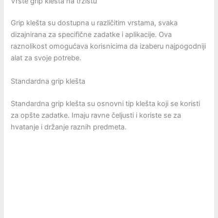
Vrste grip klešta na tržištu
Grip klešta su dostupna u različitim vrstama, svaka
dizajnirana za specifične zadatke i aplikacije. Ova
raznolikost omogućava korisnicima da izaberu najpogodniji
alat za svoje potrebe.
Standardna grip klešta
Standardna grip klešta su osnovni tip klešta koji se koristi
za opšte zadatke. Imaju ravne čeljusti i koriste se za
hvatanje i držanje raznih predmeta.