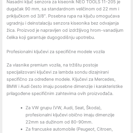
Nasadni ključ senzora za kiseonik NEO TOOLS 11-205 je
dugačak 90 mm, sa standardnom veličinom od 22 mm i
priključkom od 3/8″. Posebna rupa na ključu omogućava
ugradnju i deinstalaciju senzora kiseonika bez odvajanja
žica. Proizvod je napravljen od izdržljivog hrom-vanadijum
čelika koji garantuje dugogodišnju upotrebu.
Profesionalni ključevi za specifične modele vozila
Za vlasnike premium vozila, na tržištu postoje
specijalizovani ključevi za lambda sondu dizajnirani
specifično za određene modele. Ključevi za Mercedes,
BMW i Audi često imaju posebne dimenzije i karakteristike
prilagođene specifičnim zahtevima ovih proizvođača.
Za VW grupu (VW, Audi, Seat, Škoda),
profesionalni ključevi obično imaju dimenzije
22mm sa dužinom od 80-90mm.
Za francuske automobile (Peugeot, Citroen,