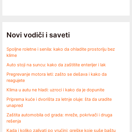
Novi vodiči i saveti
Spoljne roletne i senila: kako da ohladite prostoriju bez
klime
Auto stoji na suncu: kako da zaštitite enterijer i lak
Pregrevanje motora leti: zašto se dešava i kako da
reagujete
Klima u autu ne hladi: uzroci i kako da je dopunite
Priprema kuće i dvorišta za letnje oluje: šta da uradite
unapred
Zaštita automobila od grada: mreže, pokrivači i druga
rešenja
Kada i koliko zalivati po vrućini: greške koje suše baštu