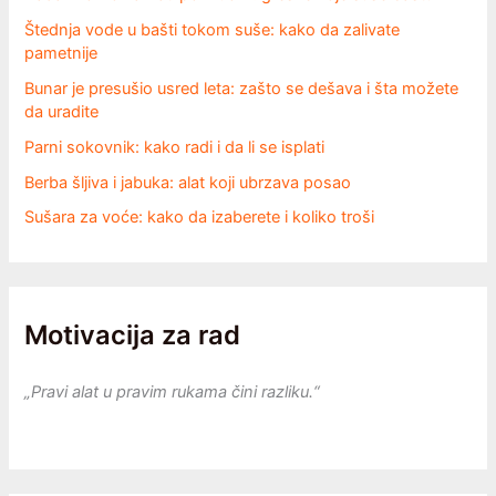
Štednja vode u bašti tokom suše: kako da zalivate
pametnije
Bunar je presušio usred leta: zašto se dešava i šta možete
da uradite
Parni sokovnik: kako radi i da li se isplati
Berba šljiva i jabuka: alat koji ubrzava posao
Sušara za voće: kako da izaberete i koliko troši
Motivacija za rad
„Pravi alat u pravim rukama čini razliku.“