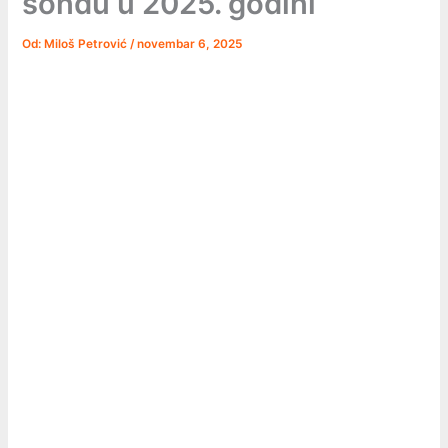
sondu u 2025. godini
Od:
Miloš Petrović
/
novembar 6, 2025