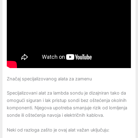
Značaj specijalizovanog alata za zamenu
Specijalizovani alat za lambda sondu je dizajniran tako da
omogući siguran i lak pristup sondi bez oštećenja okolnih
komponenti. Njegova upotreba smanjuje rizik od lomljenja
sonde ili oštećenja navoja i električnih kablova.
Neki od razloga zašto je ovaj alat važan uključuju: