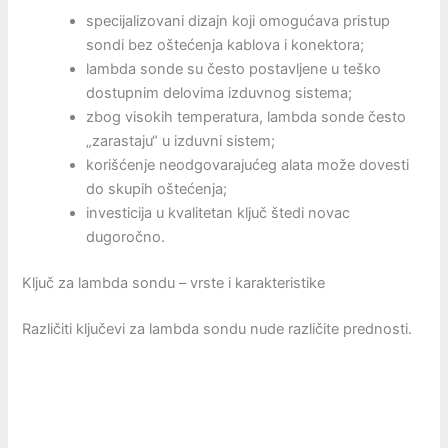
specijalizovani dizajn koji omogućava pristup
sondi bez oštećenja kablova i konektora;
lambda sonde su često postavljene u teško
dostupnim delovima izduvnog sistema;
zbog visokih temperatura, lambda sonde često
„zarastaju“ u izduvni sistem;
korišćenje neodgovarajućeg alata može dovesti
do skupih oštećenja;
investicija u kvalitetan ključ štedi novac
dugoročno.
Ključ za lambda sondu – vrste i karakteristike
Različiti ključevi za lambda sondu nude različite prednosti.