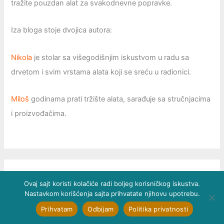
tražite pouzdan alat za svakodnevne popravke.
Iza bloga stoje dvojica autora:
Nikola
je stolar sa višegodišnjim iskustvom u radu sa
drvetom i svim vrstama alata koji se sreću u radionici.
Miloš
godinama prati tržište alata, sarađuje sa stručnjacima
i proizvođačima.
Ovaj sajt koristi kolačiće radi boljeg korisničkog iskustva.
Nastavkom korišćenja sajta prihvatate njihovu upotrebu.
Prihvatam
Odbijam
Politika privatnosti