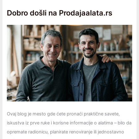
Dobro došli na Prodajaalata.rs
Ovaj blog je mesto gde ćete pronaći praktične savete,
iskustva iz prve ruke i korisne informacije o alatima – bilo da
opremаtе radionicu, planirate renoviranje ili jednostavno