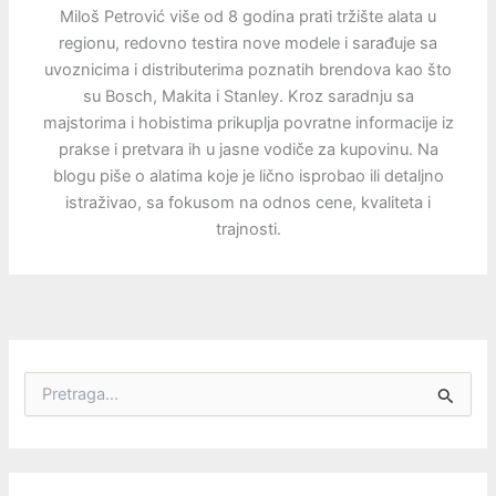
Miloš Petrović više od 8 godina prati tržište alata u
regionu, redovno testira nove modele i sarađuje sa
uvoznicima i distributerima poznatih brendova kao što
su Bosch, Makita i Stanley. Kroz saradnju sa
majstorima i hobistima prikuplja povratne informacije iz
prakse i pretvara ih u jasne vodiče za kupovinu. Na
blogu piše o alatima koje je lično isprobao ili detaljno
istraživao, sa fokusom na odnos cene, kvaliteta i
trajnosti.
P
r
e
t
r
a