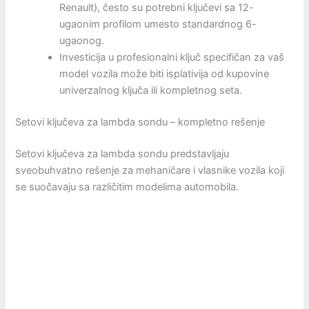
Renault), često su potrebni ključevi sa 12-
ugaonim profilom umesto standardnog 6-
ugaonog.
Investicija u profesionalni ključ specifičan za vaš
model vozila može biti isplativija od kupovine
univerzalnog ključa ili kompletnog seta.
Setovi ključeva za lambda sondu – kompletno rešenje
Setovi ključeva za lambda sondu predstavljaju
sveobuhvatno rešenje za mehaničare i vlasnike vozila koji
se suočavaju sa različitim modelima automobila.