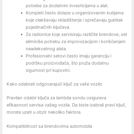
potrebe za dodatnim investicijama u alat.
Kompleti često dolaze u organizovanim kutijama
koje olakšavaju skladištenje i sprečavaju gubitak
pojedinačnih ključeva.
Za radionice koje servisiraju različite brendove, set
eliminiše potrebu za improvizacijom i korišćenjem
neadekvatnog alata.
Profesionalni setovi često imaju garanciju i
podršku proizvođača, što pruža dodatnu
sigurnost pri kupovini.
Kako odabrati odgovarajući ključ za vaše vozilo
Pravilan odabir ključa za lambda sondu osigurava
efikasnost servisa vašeg vozila. Da biste izabrali pravi ključ,
morate uzeti u obzir nekoliko faktora.
Kompatibilnost sa brendovima automobila