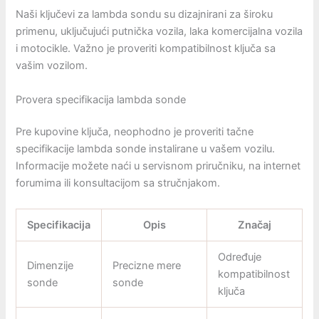
Naši ključevi za lambda sondu su dizajnirani za široku
primenu, uključujući putnička vozila, laka komercijalna vozila
i motocikle. Važno je proveriti kompatibilnost ključa sa
vašim vozilom.
Provera specifikacija lambda sonde
Pre kupovine ključa, neophodno je proveriti tačne
specifikacije lambda sonde instalirane u vašem vozilu.
Informacije možete naći u servisnom priručniku, na internet
forumima ili konsultacijom sa stručnjakom.
Specifikacija
Opis
Značaj
Određuje
Dimenzije
Precizne mere
kompatibilnost
sonde
sonde
ključa