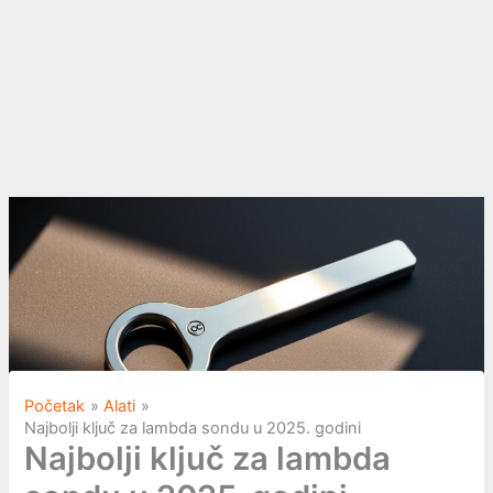
Početak
Alati
Najbolji ključ za lambda sondu u 2025. godini
Najbolji ključ za lambda