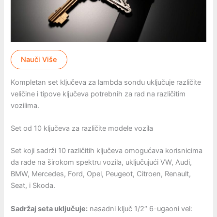
Nauči Više
Kompletan set ključeva za lambda sondu uključuje različite
veličine i tipove ključeva potrebnih za rad na različitim
vozilima.
Set od 10 ključeva za različite modele vozila
Set koji sadrži 10 različitih ključeva omogućava korisnicima
da rade na širokom spektru vozila, uključujući VW, Audi,
BMW, Mercedes, Ford, Opel, Peugeot, Citroen, Renault,
Seat, i Skoda.
Sadržaj seta uključuje:
nasadni ključ 1/2″ 6-ugaoni vel: