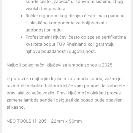
sonde često „zapeču“ u izduvnom sistemu zbog
visokih temperatura.
Ručke ergonomskog dizajna često imaju gumene
ili plastične komponente za bolji zahvat i
udobnost pri radu.
Profesionalni ključevi često dolaze sa sertifikatima
kvaliteta poput TUV Rheinland koji garantuju
njihovu pouzdanost i dugotrajnost.
Najbolji pojedinačni ključevi za lambda sondu u 2025.
U potrazi za najboljim ključem za lambda sondu, važno je
razmotriti nekoliko faktora koji će vam pomoći da izaberete
pravi alat za vaše vozilo. Pravi ključ može olakšati proces
zamene lambda sonde i osigurati da posao bude obavljen
efikasno.
NEO TOOLS 11-205 – 22mm x 90mm