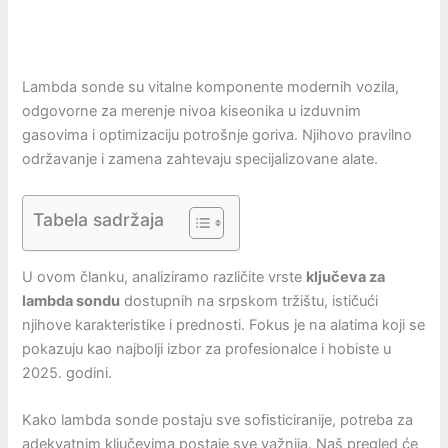
Lambda sonde su vitalne komponente modernih vozila,
odgovorne za merenje nivoa kiseonika u izduvnim
gasovima i optimizaciju potrošnje goriva. Njihovo pravilno
održavanje i zamena zahtevaju specijalizovane alate.
Tabela sadržaja
U ovom članku, analiziramo različite vrste
ključeva za
lambda sondu
dostupnih na srpskom tržištu, ističući
njihove karakteristike i prednosti. Fokus je na alatima koji se
pokazuju kao najbolji izbor za profesionalce i hobiste u
2025. godini.
Kako lambda sonde postaju sve sofisticiranije, potreba za
adekvatnim ključevima postaje sve važnija. Naš pregled će