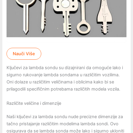
Nauči Više
Ključevi za lambda sondu su dizajnirani da omoguće lako i
sigurno rukovanje lambda sondama u različitim vozilima.
Oni dolaze u različitim veličinama i oblicima kako bi se
prilagodili specifičnim potrebama različitih modela vozila.
Različite veličine i dimenzije
Naši ključevi za lambda sondu nude precizne dimenzije za
tačno pristajanje različitim modelima lambda sondi. Ovo
osigurava da se lambda sonda može lako i sigurno ukloniti