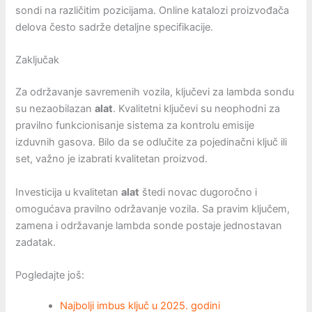
sondi na različitim pozicijama. Online katalozi proizvođača
delova često sadrže detaljne specifikacije.
Zaključak
Za održavanje savremenih vozila, ključevi za lambda sondu
su nezaobilazan
alat
. Kvalitetni ključevi su neophodni za
pravilno funkcionisanje sistema za kontrolu emisije
izduvnih gasova. Bilo da se odlučite za pojedinačni ključ ili
set, važno je izabrati kvalitetan proizvod.
Investicija u kvalitetan
alat
štedi novac dugoročno i
omogućava pravilno održavanje vozila. Sa pravim ključem,
zamena i održavanje lambda sonde postaje jednostavan
zadatak.
Pogledajte još:
Najbolji imbus ključ u 2025. godini