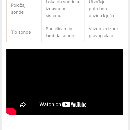
Lokacija sonde u
Utvrđuje
Položaj
izduvnom
potrebnu
sonde
sistemu
dužinu ključa
Specifičan tip
Važno za izbor
Tip sonde
lambda sonde
pravog alata