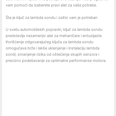
vam pomoći da izaberete pravi alat za vaše potrebe.
Šta je ključ za lambda sondu i zašto vam je potreban
U svetu automobilskih popravki, ključ za lambda sondu
predstavlja nezamenjiv alat za mehaničare i entuzijaste.
Korišćenje odgovarajućeg ključa za lambda sondu
omogućava brže i lakše uklanjanje i instalaciju lambda
sondi, smanjenje rizika od oštećenja skupih senzora i
precizno podešavanje za optimalne performanse motora.