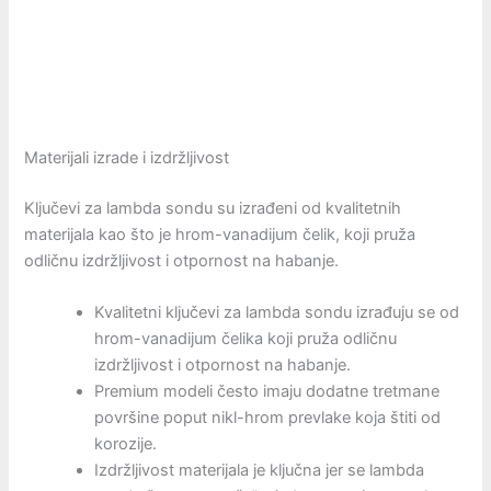
Materijali izrade i izdržljivost
Ključevi za lambda sondu su izrađeni od kvalitetnih
materijala kao što je hrom-vanadijum čelik, koji pruža
odličnu izdržljivost i otpornost na habanje.
Kvalitetni ključevi za lambda sondu izrađuju se od
hrom-vanadijum čelika koji pruža odličnu
izdržljivost i otpornost na habanje.
Premium modeli često imaju dodatne tretmane
površine poput nikl-hrom prevlake koja štiti od
korozije.
Izdržljivost materijala je ključna jer se lambda