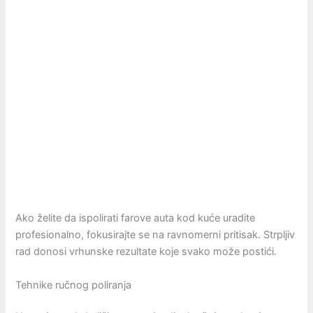
Ako želite da ispolirati farove auta kod kuće uradite
profesionalno, fokusirajte se na ravnomerni pritisak. Strpljiv
rad donosi vrhunske rezultate koje svako može postići.
Tehnike ručnog poliranja