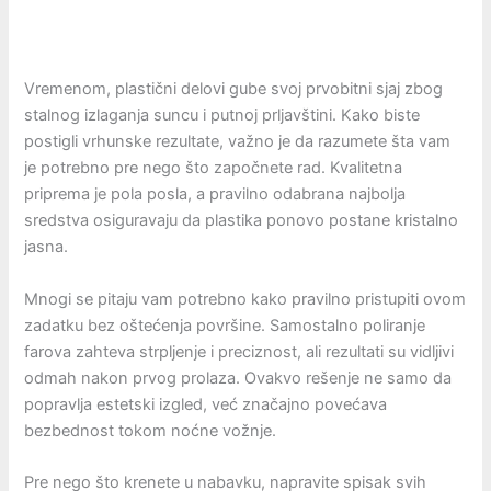
Vremenom, plastični delovi gube svoj prvobitni sjaj zbog
stalnog izlaganja suncu i putnoj prljavštini. Kako biste
postigli vrhunske rezultate, važno je da razumete šta vam
je potrebno pre nego što započnete rad. Kvalitetna
priprema je pola posla, a pravilno odabrana najbolja
sredstva osiguravaju da plastika ponovo postane kristalno
jasna.
Mnogi se pitaju vam potrebno kako pravilno pristupiti ovom
zadatku bez oštećenja površine. Samostalno poliranje
farova zahteva strpljenje i preciznost, ali rezultati su vidljivi
odmah nakon prvog prolaza. Ovakvo rešenje ne samo da
popravlja estetski izgled, već značajno povećava
bezbednost tokom noćne vožnje.
Pre nego što krenete u nabavku, napravite spisak svih