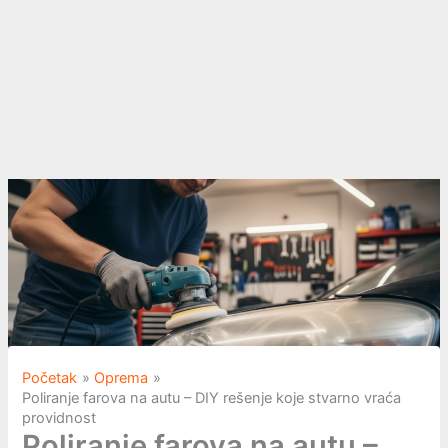
Početak
Oprema
Poliranje farova na autu – DIY rešenje koje stvarno vraća
providnost
Poliranje farova na autu –