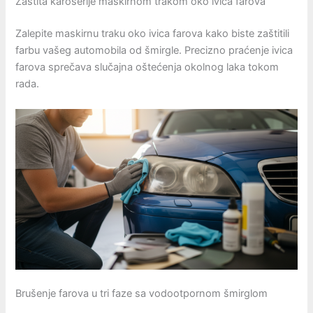
Zaštita karoserije maskirnom trakom oko ivica farova
Zalepite maskirnu traku oko ivica farova kako biste zaštitili
farbu vašeg automobila od šmirgle. Precizno praćenje ivica
farova sprečava slučajna oštećenja okolnog laka tokom
rada.
Brušenje farova u tri faze sa vodootpornom šmirglom