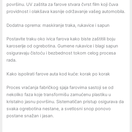
površinu. UV zaštita za farove stvara čvrst film koji čuva
providnost i olakšava kasnije održavanje vašeg automobila.
Dodatna oprema: maskiranje traka, rukavice i sapun
Postavite traku oko ivica farova kako biste zaštitili boju
karoserije od ogrebotina. Gumene rukavice i blagi sapun
osiguravaju čistoću i bezbednost tokom celog procesa
rada.
Kako ispolirati farove auta kod kuće: korak po korak
Proces vraćanja fabričkog sjaja farovima sastoji se od
nekoliko faza koje transformišu zamućenu plastiku u
kristalno jasnu površinu. Sistematičan pristup osigurava da
svaka ogrebotina nestane, a svetlosni snop ponovo
postane snažan i jasan.