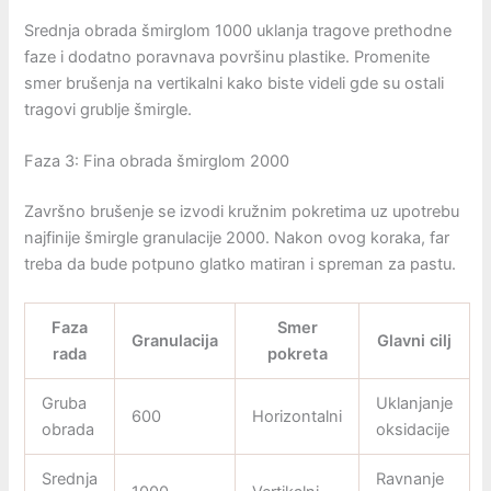
Srednja obrada šmirglom 1000 uklanja tragove prethodne
faze i dodatno poravnava površinu plastike. Promenite
smer brušenja na vertikalni kako biste videli gde su ostali
tragovi grublje šmirgle.
Faza 3: Fina obrada šmirglom 2000
Završno brušenje se izvodi kružnim pokretima uz upotrebu
najfinije šmirgle granulacije 2000. Nakon ovog koraka, far
treba da bude potpuno glatko matiran i spreman za pastu.
Faza
Smer
Granulacija
Glavni cilj
rada
pokreta
Gruba
Uklanjanje
600
Horizontalni
obrada
oksidacije
Srednja
Ravnanje