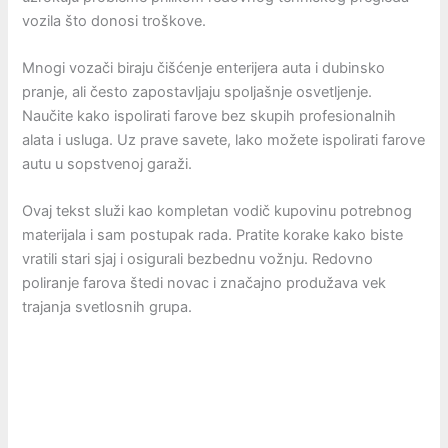
vozila što donosi troškove.
Mnogi vozači biraju čišćenje enterijera auta i dubinsko
pranje, ali često zapostavljaju spoljašnje osvetljenje.
Naučite kako ispolirati farove bez skupih profesionalnih
alata i usluga. Uz prave savete, lako možete ispolirati farove
autu u sopstvenoj garaži.
Ovaj tekst služi kao kompletan vodič kupovinu potrebnog
materijala i sam postupak rada. Pratite korake kako biste
vratili stari sjaj i osigurali bezbednu vožnju. Redovno
poliranje farova štedi novac i značajno produžava vek
trajanja svetlosnih grupa.