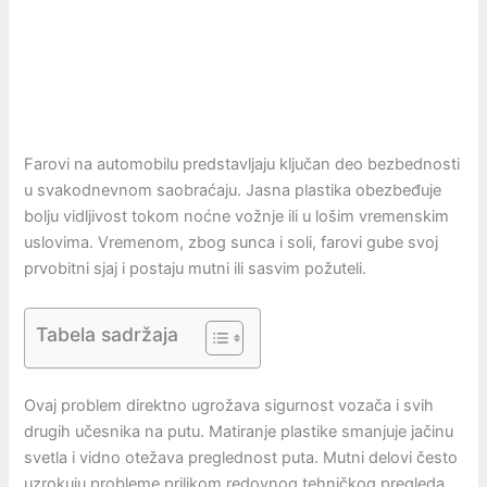
Farovi na automobilu predstavljaju ključan deo bezbednosti
u svakodnevnom saobraćaju. Jasna plastika obezbeđuje
bolju vidljivost tokom noćne vožnje ili u lošim vremenskim
uslovima. Vremenom, zbog sunca i soli, farovi gube svoj
prvobitni sjaj i postaju mutni ili sasvim požuteli.
Tabela sadržaja
Ovaj problem direktno ugrožava sigurnost vozača i svih
drugih učesnika na putu. Matiranje plastike smanjuje jačinu
svetla i vidno otežava preglednost puta. Mutni delovi često
uzrokuju probleme prilikom redovnog tehničkog pregleda