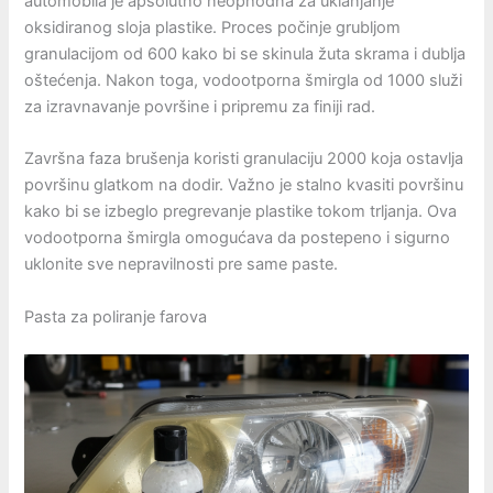
automobila je apsolutno neophodna za uklanjanje
oksidiranog sloja plastike. Proces počinje grubljom
granulacijom od 600 kako bi se skinula žuta skrama i dublja
oštećenja. Nakon toga, vodootporna šmirgla od 1000 služi
za izravnavanje površine i pripremu za finiji rad.
Završna faza brušenja koristi granulaciju 2000 koja ostavlja
površinu glatkom na dodir. Važno je stalno kvasiti površinu
kako bi se izbeglo pregrevanje plastike tokom trljanja. Ova
vodootporna šmirgla omogućava da postepeno i sigurno
uklonite sve nepravilnosti pre same paste.
Pasta za poliranje farova