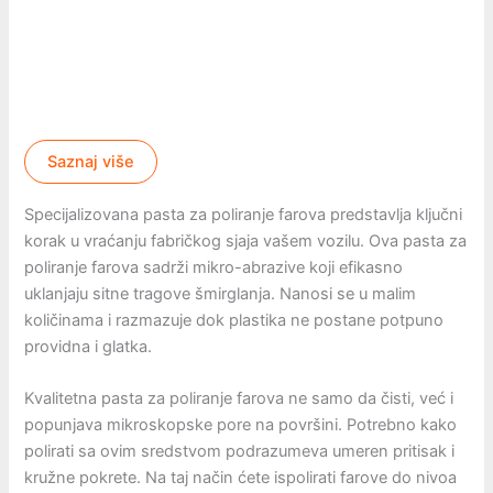
Saznaj više
Specijalizovana pasta za poliranje farova predstavlja ključni
korak u vraćanju fabričkog sjaja vašem vozilu. Ova pasta za
poliranje farova sadrži mikro-abrazive koji efikasno
uklanjaju sitne tragove šmirglanja. Nanosi se u malim
količinama i razmazuje dok plastika ne postane potpuno
providna i glatka.
Kvalitetna pasta za poliranje farova ne samo da čisti, već i
popunjava mikroskopske pore na površini. Potrebno kako
polirati sa ovim sredstvom podrazumeva umeren pritisak i
kružne pokrete. Na taj način ćete ispolirati farove do nivoa