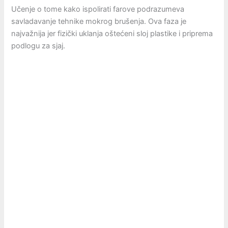
Učenje o tome kako ispolirati farove podrazumeva
savladavanje tehnike mokrog brušenja. Ova faza je
najvažnija jer fizički uklanja oštećeni sloj plastike i priprema
podlogu za sjaj.