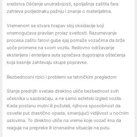
sredstva čišćenje unutrašnjosti, spoljašnja zaštita fara
zahteva podjednaku pažnju i znanje o materijalima.
Vremenom se stvara hrapav sloj oksidacije koji
onemogućava pravilan prolaz svetlosti. Razumevanje
procesa zašto farovi gube sjaj pomaže vozačima da brže
uoče promene na svom vozilu. Redovno održavanje
eksterijera i enterijera auta sprečava dugotrajna oštećenja
koja kasnije zahtevaju skupe popravke.
Bezbednosni rizici i problemi sa tehničkim pregledom
Stanje prednjih svetala direktno utiče bezbednost svih
učesnika u saobraćaju, a ne samo estetski izgled vozila.
Kada postanu mutni ili požuteli, njihova sposobnost da
osvetle put drastično opada, smanjujući vidljivost u noćnim
uslovima. To direktno utiče na vreme koje vozač ima da
reaguje na prepreke ili iznenadne situacije na putu.