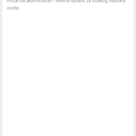
može biti jednostavan i veoma isplativ za svakog vlasnika
vozila.