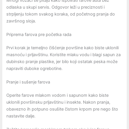
Mnogi vozači se pitaju kako ispolirati farove auta bez
odlaska u skupi servis. Odgovor leži u preciznosti i
strpljenju tokom svakog koraka, od početnog pranja do
završnog sloja.
Priprema farova pre početka rada
Prvi korak je temeljno čišćenje površine kako biste uklonili
masnoću i prljavštinu. Koristite mlaku vodu i blagi sapun za
dubinsko pranje plastike, jer bilo koji ostatak peska može
napraviti duboke ogrebotine.
Pranje i sušenje farova
Operite farove mlakom vodom i sapunom kako biste
uklonili površinsku prljavštinu i insekte. Nakon pranja,
obavezno ih potpuno osušite čistom krpom pre nego što
nastavite dalje.