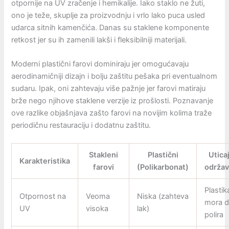
otpornije na UV zračenje i hemikalije. Iako staklo ne žuti,
ono je teže, skuplje za proizvodnju i vrlo lako puca usled
udarca sitnih kamenčića. Danas su staklene komponente
retkost jer su ih zamenili lakši i fleksibilniji materijali.
Moderni plastični farovi dominiraju jer omogućavaju
aerodinamičniji dizajn i bolju zaštitu pešaka pri eventualnom
sudaru. Ipak, oni zahtevaju više pažnje jer farovi matiraju
brže nego njihove staklene verzije iz prošlosti. Poznavanje
ove razlike objašnjava zašto farovi na novijim kolima traže
periodičnu restauraciju i dodatnu zaštitu.
Stakleni
Plastični
Utica
Karakteristika
farovi
(Polikarbonat)
održav
Plastik
Otpornost na
Veoma
Niska (zahteva
mora d
UV
visoka
lak)
polira