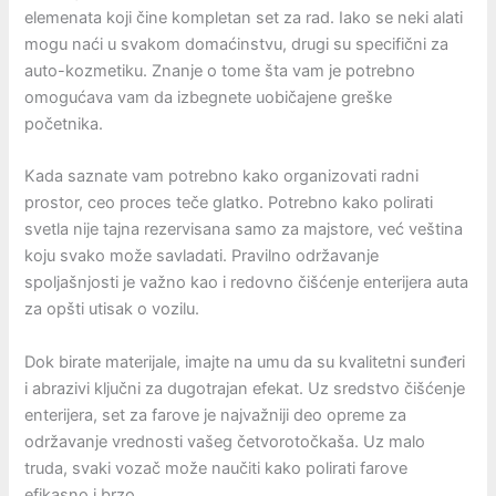
elemenata koji čine kompletan set za rad. Iako se neki alati
mogu naći u svakom domaćinstvu, drugi su specifični za
auto-kozmetiku. Znanje o tome šta vam je potrebno
omogućava vam da izbegnete uobičajene greške
početnika.
Kada saznate vam potrebno kako organizovati radni
prostor, ceo proces teče glatko. Potrebno kako polirati
svetla nije tajna rezervisana samo za majstore, već veština
koju svako može savladati. Pravilno održavanje
spoljašnjosti je važno kao i redovno čišćenje enterijera auta
za opšti utisak o vozilu.
Dok birate materijale, imajte na umu da su kvalitetni sunđeri
i abrazivi ključni za dugotrajan efekat. Uz sredstvo čišćenje
enterijera, set za farove je najvažniji deo opreme za
održavanje vrednosti vašeg četvorotočkaša. Uz malo
truda, svaki vozač može naučiti kako polirati farove
efikasno i brzo.