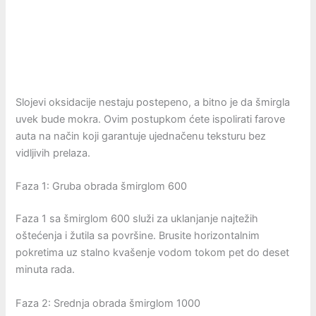
Slojevi oksidacije nestaju postepeno, a bitno je da šmirgla
uvek bude mokra. Ovim postupkom ćete ispolirati farove
auta na način koji garantuje ujednačenu teksturu bez
vidljivih prelaza.
Faza 1: Gruba obrada šmirglom 600
Faza 1 sa šmirglom 600 služi za uklanjanje najtežih
oštećenja i žutila sa površine. Brusite horizontalnim
pokretima uz stalno kvašenje vodom tokom pet do deset
minuta rada.
Faza 2: Srednja obrada šmirglom 1000