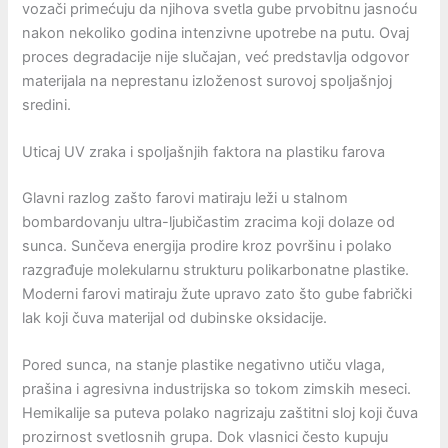
vozači primećuju da njihova svetla gube prvobitnu jasnoću
nakon nekoliko godina intenzivne upotrebe na putu. Ovaj
proces degradacije nije slučajan, već predstavlja odgovor
materijala na neprestanu izloženost surovoj spoljašnjoj
sredini.
Uticaj UV zraka i spoljašnjih faktora na plastiku farova
Glavni razlog zašto farovi matiraju leži u stalnom
bombardovanju ultra-ljubičastim zracima koji dolaze od
sunca. Sunčeva energija prodire kroz površinu i polako
razgrađuje molekularnu strukturu polikarbonatne plastike.
Moderni farovi matiraju žute upravo zato što gube fabrički
lak koji čuva materijal od dubinske oksidacije.
Pored sunca, na stanje plastike negativno utiču vlaga,
prašina i agresivna industrijska so tokom zimskih meseci.
Hemikalije sa puteva polako nagrizaju zaštitni sloj koji čuva
prozirnost svetlosnih grupa. Dok vlasnici često kupuju