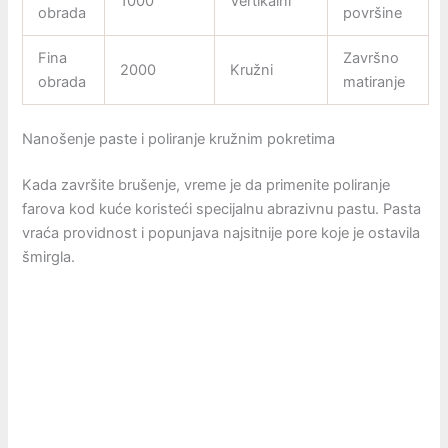
1000
Vertikalni
obrada
površine
Fina
Završno
2000
Kružni
obrada
matiranje
Nanošenje paste i poliranje kružnim pokretima
Kada završite brušenje, vreme je da primenite poliranje
farova kod kuće koristeći specijalnu abrazivnu pastu. Pasta
vraća providnost i popunjava najsitnije pore koje je ostavila
šmirgla.