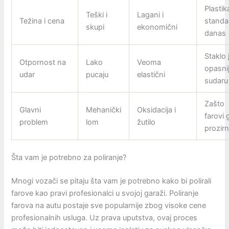
Plastik
Teški i
Lagani i
Težina i cena
standa
skupi
ekonomični
danas
Staklo 
Otpornost na
Lako
Veoma
opasnij
udar
pucaju
elastični
sudaru
Zašto
Glavni
Mehanički
Oksidacija i
farovi
problem
lom
žutilo
prozir
Šta vam je potrebno za poliranje?
Mnogi vozači se pitaju šta vam je potrebno kako bi polirali
farove kao pravi profesionalci u svojoj garaži. Poliranje
farova na autu postaje sve popularnije zbog visoke cene
profesionalnih usluga. Uz prava uputstva, ovaj proces