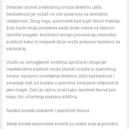
Smanjen domet svetlosnog snopa direktno utiče
bezbednost jer vozač ne vidi opasnost na dovoljnoj
udaljenosti. Zbog toga, automobili kod kojih farovi matiraju
žute često imaju problema kada dođe vreme za redovni
tehnički pregled. Kontrolori strogo proveravaju intenzitet
svetlosti kako bi osigurali da je vozilo potpuno ispravno za
saobraćaj.
Vozilo sa zamagljenim svetlima ugrožava i druge jer
neadekvatna svetlost može zbuniti vozače iz suprotnog
smera. Ispravno osvetljenje direktno utiče bezbednost i
smanjuje rizik od sudara u uslovima smanjene vidljivosti ili
jake magle. Zato je važno znati kako ispolirati farove pre
nego što oštećenja postanu kritična.
Razlika između staklenih i plastičnih farova
Stariji modeli automobila koristili su staklo koje je prirodno