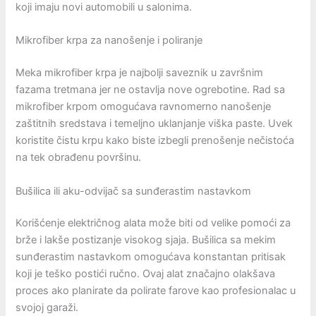
koji imaju novi automobili u salonima.
Mikrofiber krpa za nanošenje i poliranje
Meka mikrofiber krpa je najbolji saveznik u završnim
fazama tretmana jer ne ostavlja nove ogrebotine. Rad sa
mikrofiber krpom omogućava ravnomerno nanošenje
zaštitnih sredstava i temeljno uklanjanje viška paste. Uvek
koristite čistu krpu kako biste izbegli prenošenje nečistoća
na tek obrađenu površinu.
Bušilica ili aku-odvijač sa sunđerastim nastavkom
Korišćenje električnog alata može biti od velike pomoći za
brže i lakše postizanje visokog sjaja. Bušilica sa mekim
sunđerastim nastavkom omogućava konstantan pritisak
koji je teško postići ručno. Ovaj alat značajno olakšava
proces ako planirate da polirate farove kao profesionalac u
svojoj garaži.