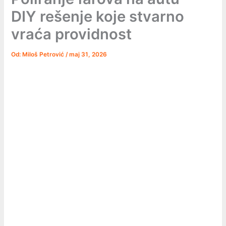
DIY rešenje koje stvarno
vraća providnost
Od:
Miloš Petrović
/
maj 31, 2026