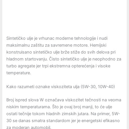
Sintetičko ulje je vrhunac moderne tehnologije i nudi
maksimalnu zaštitu za savremene motore. Hemijski
konstruisano sintetičko ulje brže stiže do svih delova pri
hladnom startovanju. Čisto sintetičko ulje je neophodno za
turbo agregate jer trpi ekstremna opterećenja i visoke
temperature.
Kako razumeti oznake viskoziteta ulja (5W-30, 10W-40)
Broj ispred slova W označava viskozitet tečnosti na veoma
niskim temperaturama. Što je ovaj broj manji, to će ulje
ostati tečnije tokom hladnih zimskih jutara. Na primer, 5W-
30 se danas smatra standardom jer je energetski efikasno
za moderan automobil.