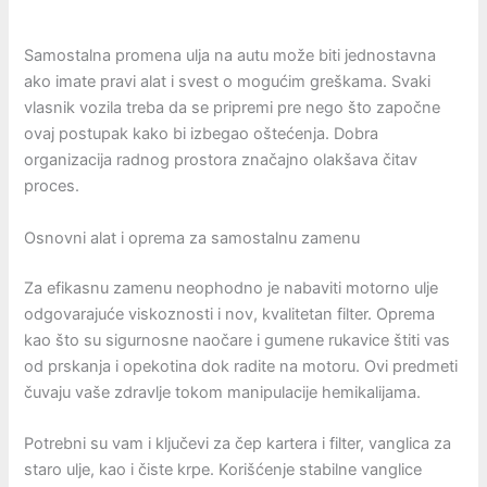
Samostalna promena ulja na autu može biti jednostavna
ako imate pravi alat i svest o mogućim greškama. Svaki
vlasnik vozila treba da se pripremi pre nego što započne
ovaj postupak kako bi izbegao oštećenja. Dobra
organizacija radnog prostora značajno olakšava čitav
proces.
Osnovni alat i oprema za samostalnu zamenu
Za efikasnu zamenu neophodno je nabaviti motorno ulje
odgovarajuće viskoznosti i nov, kvalitetan filter. Oprema
kao što su sigurnosne naočare i gumene rukavice štiti vas
od prskanja i opekotina dok radite na motoru. Ovi predmeti
čuvaju vaše zdravlje tokom manipulacije hemikalijama.
Potrebni su vam i ključevi za čep kartera i filter, vanglica za
staro ulje, kao i čiste krpe. Korišćenje stabilne vanglice