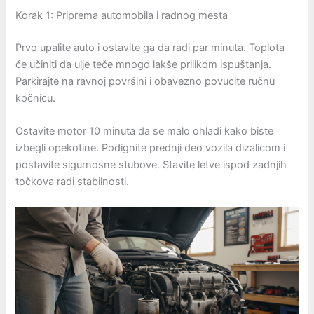
Korak 1: Priprema automobila i radnog mesta
Prvo upalite auto i ostavite ga da radi par minuta. Toplota
će učiniti da ulje teče mnogo lakše prilikom ispuštanja.
Parkirajte na ravnoj površini i obavezno povucite ručnu
kočnicu.
Ostavite motor 10 minuta da se malo ohladi kako biste
izbegli opekotine. Podignite prednji deo vozila dizalicom i
postavite sigurnosne stubove. Stavite letve ispod zadnjih
točkova radi stabilnosti.