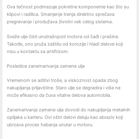
Ova tečnost podmazuje pokretne komponente kao što su
klipovi i radilica. Smanjenje trenja direktno sprečava
pregrevanje i produžava životni vek celog sistema.
Sveže ulje čisti unutrašnjosti motora od čađi i prašine.
Takođe, ono pruža zaštitu od korozije i hladi delove koji
nisu u kontaktu sa antifrizom.
Posledice zanemarivanja zamene ulja
Vremenom se aditivi troše, a viskoznost opada zbog
nakupljanja prljavštine. Staro ulje se degradira i više ne
može efikasno da čuva vitalne delova automobila.
Zanemarivanja zamene ulja dovodi do nakupljanja metalnih
opiljaka u karteru. Ovi oštri delovi deluju kao abraziv koji
ubrzava proces habanja unutar u motoru.