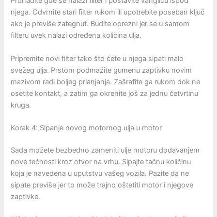
Pronađite gde se nalazi filter i postavite vanglicu ispod
njega. Odvrnite stari filter rukom ili upotrebite poseban ključ
ako je previše zategnut. Budite oprezni jer se u samom
filteru uvek nalazi određena količina ulja.
Pripremite novi filter tako što ćete u njega sipati malo
svežeg ulja. Prstom podmažite gumenu zaptivku novim
mazivom radi boljeg prianjanja. Zašrafite ga rukom dok ne
osetite kontakt, a zatim ga okrenite još za jednu četvrtinu
kruga.
Korak 4: Sipanje novog motornog ulja u motor
Sada možete bezbedno zameniti ulje motoru dodavanjem
nove tečnosti kroz otvor na vrhu. Sipajte tačnu količinu
koja je navedena u uputstvu vašeg vozila. Pazite da ne
sipate previše jer to može trajno oštetiti motor i njegove
zaptivke.