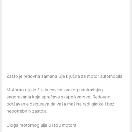
Zašto je redovna zamena ulja ključna za motor automobila
Motorno ulje je žila kucavica svakog unutrašnjeg
sagorevanja koja sprečava skupe kvarove. Redovno
održavanje osigurava da vaša mašina radi glatko i bez
nepotrebnih zastoja.
Uloga motornog ulja u radu motora