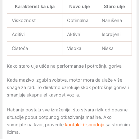
Karakteristika ulja
Novo ulje
Staro ulje
Viskoznost
Optimalna
Narušena
Aditivi
Aktivni
Iscrpljeni
Čistoća
Visoka
Niska
Kako staro ulje utiče na performanse i potrošnju goriva
Kada mazivo izgubi svojstva, motor mora da ulaže više
snage za rad. To direktno uzrokuje skok potrošnje goriva i
smanjuje ukupnu efikasnost vozila.
Habanja postaju sve izraženija, što stvara rizik od opasne
situacije poput potpunog otkazivanja mašine. Ako
sumnjate na kvar, proverite
kontakt-i-saradnja
sa stručnim
licima.