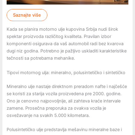
Saznajte više
Kada se planira motorno ulje kupovina Srbija nudi širok
spektar proizvoda različitog kvaliteta. Pravilan izbor
komponenti osigurava da vaš automobil radi bez kvarova
dugi niz godina. Potrebno je pažljivo uskladiti karakteristike
tečnosti sa potrebama mehanike.
Tipovi motornog ulja: mineralno, polusintetičko i sintetičko
Mineralno ulje nastaje direktnom preradom nafte i najčešće
se koristi za starija vozila proizvedena pre 2000. godine.
Ono je cenovno najpovoljnije, ali zahteva kraće intervale
zamene. Prosečna preporuka za ovakva vozila je
osvežavanje na svakih 5.000 kilometara.
Polusintetičko ulje predstavlja mešavinu mineralne baze i