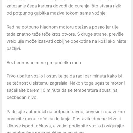
zatezanje čepa kartera dovodi do curenja, što stvara rizik
od potpunog gubitka maziva tokom same vožnje.
Rad na potpuno hladnom motoru otežava posao jer ulje
tada znatno teže teče kroz otvore. S druge strane, previše
vrelo ulje može izazvati ozbiljne opekotine na koži ako niste
pažljivi.
Bezbednosne mere pre početka rada
Prvo upalite vozilo i ostavite ga da radi par minuta kako bi
se tečnost u sistemu zagrejala. Nakon toga ugasite motor i
sačekajte barem 10 minuta da se temperatura spusti na
bezbedan nivo.
Parkirajte automobil na potpuno ravnoj površini i obavezno
povucite ručnu kočnicu do kraja. Postavite drvene letve ili
klinove ispod točkova, a zatim podignite vozilo i osigurajte
ga stubovima na predviđenim mestima.