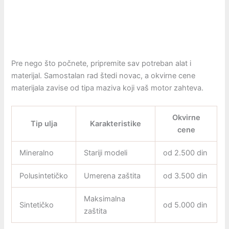
Pre nego što počnete, pripremite sav potreban alat i
materijal. Samostalan rad štedi novac, a okvirne cene
materijala zavise od tipa maziva koji vaš motor zahteva.
Okvirne
Tip ulja
Karakteristike
cene
Mineralno
Stariji modeli
od 2.500 din
Polusintetičko
Umerena zaštita
od 3.500 din
Maksimalna
Sintetičko
od 5.000 din
zaštita