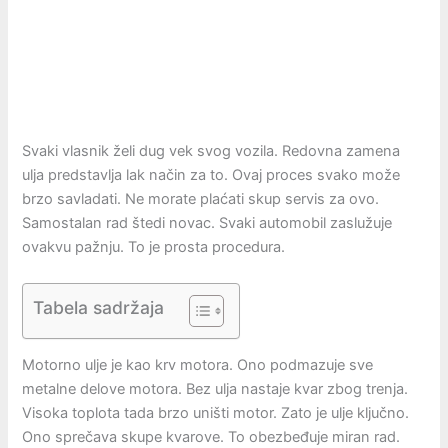
Svaki vlasnik želi dug vek svog vozila. Redovna zamena
ulja predstavlja lak način za to. Ovaj proces svako može
brzo savladati. Ne morate plaćati skup servis za ovo.
Samostalan rad štedi novac. Svaki automobil zaslužuje
ovakvu pažnju. To je prosta procedura.
Tabela sadržaja
Motorno ulje je kao krv motora. Ono podmazuje sve
metalne delove motora. Bez ulja nastaje kvar zbog trenja.
Visoka toplota tada brzo uništi motor. Zato je ulje ključno.
Ono sprečava skupe kvarove. To obezbeđuje miran rad.