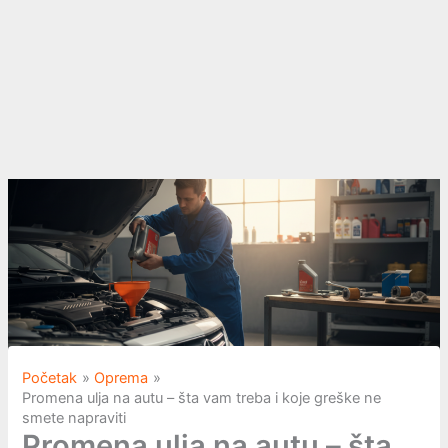
Početak
Oprema
Promena ulja na autu – šta vam treba i koje greške ne
smete napraviti
Promena ulja na autu – šta