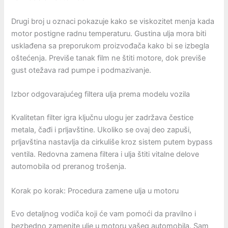
Drugi broj u oznaci pokazuje kako se viskozitet menja kada
motor postigne radnu temperaturu. Gustina ulja mora biti
usklađena sa preporukom proizvođača kako bi se izbegla
oštećenja. Previše tanak film ne štiti motore, dok previše
gust otežava rad pumpe i podmazivanje.
Izbor odgovarajućeg filtera ulja prema modelu vozila
Kvalitetan filter igra ključnu ulogu jer zadržava čestice
metala, čađi i prljavštine. Ukoliko se ovaj deo zapuši,
prljavština nastavlja da cirkuliše kroz sistem putem bypass
ventila. Redovna zamena filtera i ulja štiti vitalne delove
automobila od preranog trošenja.
Korak po korak: Procedura zamene ulja u motoru
Evo detaljnog vodiča koji će vam pomoći da pravilno i
bezbedno zamenite ulje u motoru vašeg automobila. Sam