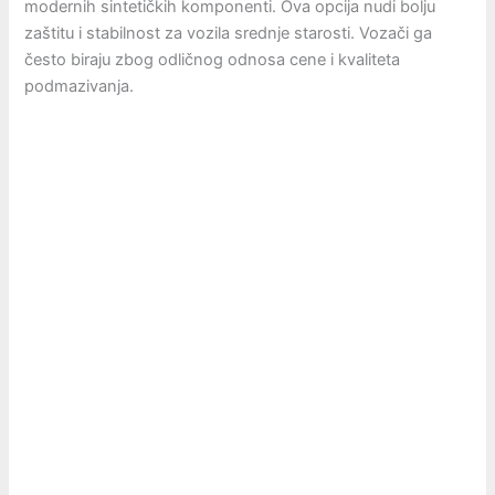
modernih sintetičkih komponenti. Ova opcija nudi bolju
zaštitu i stabilnost za vozila srednje starosti. Vozači ga
često biraju zbog odličnog odnosa cene i kvaliteta
podmazivanja.