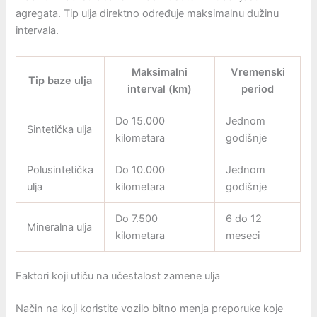
agregata. Tip ulja direktno određuje maksimalnu dužinu
intervala.
Maksimalni
Vremenski
Tip baze ulja
interval (km)
period
Do 15.000
Jednom
Sintetička ulja
kilometara
godišnje
Polusintetička
Do 10.000
Jednom
ulja
kilometara
godišnje
Do 7.500
6 do 12
Mineralna ulja
kilometara
meseci
Faktori koji utiču na učestalost zamene ulja
Način na koji koristite vozilo bitno menja preporuke koje