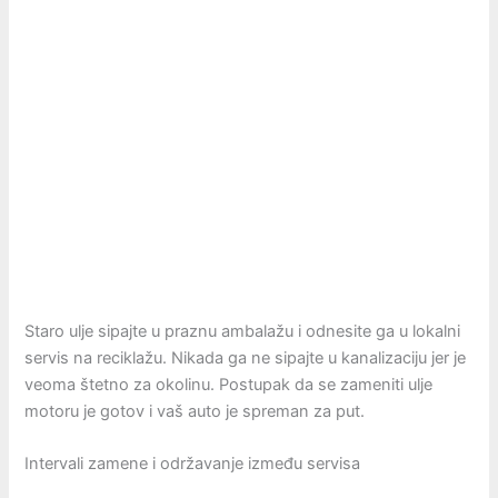
Staro ulje sipajte u praznu ambalažu i odnesite ga u lokalni
servis na reciklažu. Nikada ga ne sipajte u kanalizaciju jer je
veoma štetno za okolinu. Postupak da se zameniti ulje
motoru je gotov i vaš auto je spreman za put.
Intervali zamene i održavanje između servisa