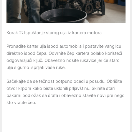
Korak 2: Ispuštanje starog ulja iz kartera motora
Pronađite karter ulja ispod automobila i postavite vanglicu
direktno ispod čepa. Odvrnite čep kartera polako koristeći
odgovarajući ključ. Obavezno nosite rukavice jer će staro
ulje sigurno isprljati vaše ruke.
Sačekajte da se tečnost potpuno ocedi u posudu. Obrišite
otvor krpom kako biste uklonili prljavštinu. Skinite stari
bakarni podložak sa šrafa i obavezno stavite novi pre nego
što vratite čep.