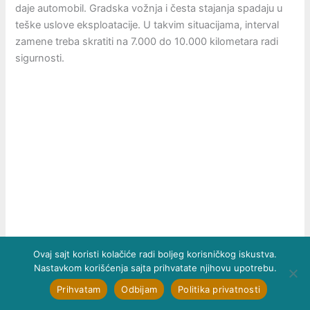
daje automobil. Gradska vožnja i česta stajanja spadaju u
teške uslove eksploatacije. U takvim situacijama, interval
zamene treba skratiti na 7.000 do 10.000 kilometara radi
sigurnosti.
Ovaj sajt koristi kolačiće radi boljeg korisničkog iskustva.
Nastavkom korišćenja sajta prihvatate njihovu upotrebu.
Prihvatam
Odbijam
Politika privatnosti