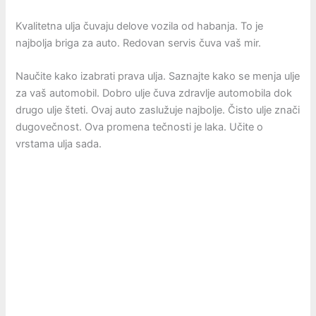
Kvalitetna ulja čuvaju delove vozila od habanja. To je
najbolja briga za auto. Redovan servis čuva vaš mir.
Naučite kako izabrati prava ulja. Saznajte kako se menja ulje
za vaš automobil. Dobro ulje čuva zdravlje automobila dok
drugo ulje šteti. Ovaj auto zaslužuje najbolje. Čisto ulje znači
dugovečnost. Ova promena tečnosti je laka. Učite o
vrstama ulja sada.