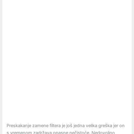
Preskakanje zamene filtera je još jedna velika greška jer on
s vremenom zadržava opasne nečistoće. Nedovoljno