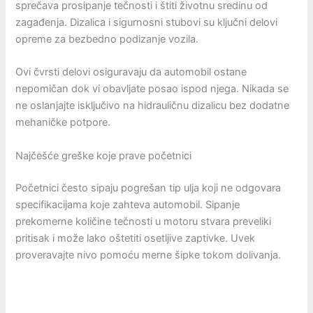
sprečava prosipanje tečnosti i štiti životnu sredinu od
zagađenja. Dizalica i sigurnosni stubovi su ključni delovi
opreme za bezbedno podizanje vozila.
Ovi čvrsti delovi osiguravaju da automobil ostane
nepomičan dok vi obavljate posao ispod njega. Nikada se
ne oslanjajte isključivo na hidrauličnu dizalicu bez dodatne
mehaničke potpore.
Najčešće greške koje prave početnici
Početnici često sipaju pogrešan tip ulja koji ne odgovara
specifikacijama koje zahteva automobil. Sipanje
prekomerne količine tečnosti u motoru stvara preveliki
pritisak i može lako oštetiti osetljive zaptivke. Uvek
proveravajte nivo pomoću merne šipke tokom dolivanja.