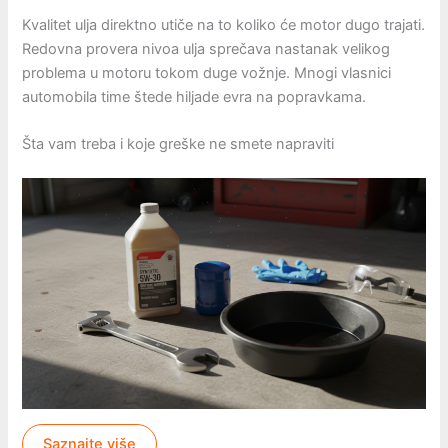
Kvalitet ulja direktno utiče na to koliko će motor dugo trajati.
Redovna provera nivoa ulja sprečava nastanak velikog
problema u motoru tokom duge vožnje. Mnogi vlasnici
automobila time štede hiljade evra na popravkama.
Šta vam treba i koje greške ne smete napraviti
Saznajte više