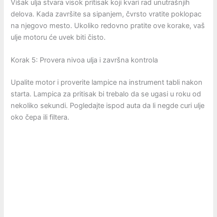
Višak ulja stvara visok pritisak koji kvari rad unutrašnjih
delova. Kada završite sa sipanjem, čvrsto vratite poklopac
na njegovo mesto. Ukoliko redovno pratite ove korake, vaš
ulje motoru će uvek biti čisto.
Korak 5: Provera nivoa ulja i završna kontrola
Upalite motor i proverite lampice na instrument tabli nakon
starta. Lampica za pritisak bi trebalo da se ugasi u roku od
nekoliko sekundi. Pogledajte ispod auta da li negde curi ulje
oko čepa ili filtera.