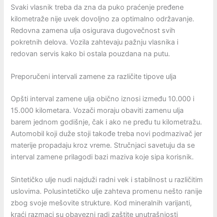
Svaki vlasnik treba da zna da puko praćenje pređene
kilometraže nije uvek dovoljno za optimalno održavanje.
Redovna zamena ulja osigurava dugovečnost svih
pokretnih delova. Vozila zahtevaju pažnju vlasnika i
redovan servis kako bi ostala pouzdana na putu.
Preporučeni intervali zamene za različite tipove ulja
Opšti interval zamene ulja obično iznosi između 10.000 i
15.000 kilometara. Vozači moraju obaviti zamenu ulja
barem jednom godišnje, čak i ako ne pređu tu kilometražu.
Automobil koji duže stoji takođe treba novi podmazivač jer
materije propadaju kroz vreme. Stručnjaci savetuju da se
interval zamene prilagodi bazi maziva koje sipa korisnik.
Sintetičko ulje nudi najduži radni vek i stabilnost u različitim
uslovima. Polusintetičko ulje zahteva promenu nešto ranije
zbog svoje mešovite strukture. Kod mineralnih varijanti,
kraći razmaci su obavezni radi zaštite unutrašnjosti