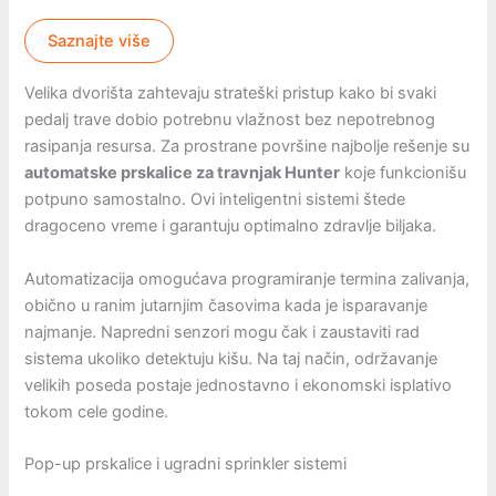
Saznajte više
Velika dvorišta zahtevaju strateški pristup kako bi svaki
pedalj trave dobio potrebnu vlažnost bez nepotrebnog
rasipanja resursa. Za prostrane površine najbolje rešenje su
automatske prskalice za travnjak Hunter
koje funkcionišu
potpuno samostalno. Ovi inteligentni sistemi štede
dragoceno vreme i garantuju optimalno zdravlje biljaka.
Automatizacija omogućava programiranje termina zalivanja,
obično u ranim jutarnjim časovima kada je isparavanje
najmanje. Napredni senzori mogu čak i zaustaviti rad
sistema ukoliko detektuju kišu. Na taj način, održavanje
velikih poseda postaje jednostavno i ekonomski isplativo
tokom cele godine.
Pop-up prskalice i ugradni sprinkler sistemi