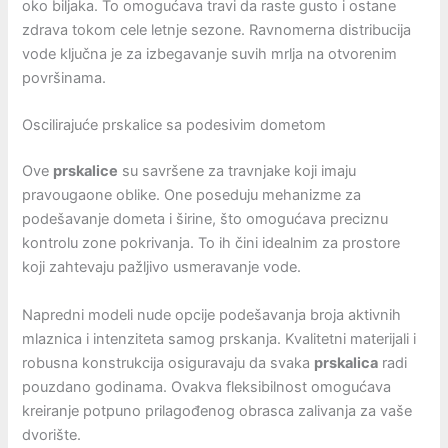
oko biljaka. To omogućava travi da raste gusto i ostane
zdrava tokom cele letnje sezone. Ravnomerna distribucija
vode ključna je za izbegavanje suvih mrlja na otvorenim
površinama.
Oscilirajuće prskalice sa podesivim dometom
Ove
prskalice
su savršene za travnjake koji imaju
pravougaone oblike. One poseduju mehanizme za
podešavanje dometa i širine, što omogućava preciznu
kontrolu zone pokrivanja. To ih čini idealnim za prostore
koji zahtevaju pažljivo usmeravanje vode.
Napredni modeli nude opcije podešavanja broja aktivnih
mlaznica i intenziteta samog prskanja. Kvalitetni materijali i
robusna konstrukcija osiguravaju da svaka
prskalica
radi
pouzdano godinama. Ovakva fleksibilnost omogućava
kreiranje potpuno prilagođenog obrasca zalivanja za vaše
dvorište.