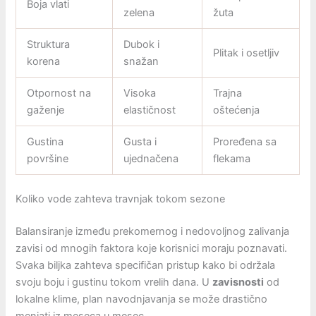
Boja vlati
zelena
žuta
Struktura
Dubok i
Plitak i osetljiv
korena
snažan
Otpornost na
Visoka
Trajna
gaženje
elastičnost
oštećenja
Gustina
Gusta i
Proređena sa
površine
ujednačena
flekama
Koliko vode zahteva travnjak tokom sezone
Balansiranje između prekomernog i nedovoljnog zalivanja
zavisi od mnogih faktora koje korisnici moraju poznavati.
Svaka biljka zahteva specifičan pristup kako bi održala
svoju boju i gustinu tokom vrelih dana. U
zavisnosti
od
lokalne klime, plan navodnjavanja se može drastično