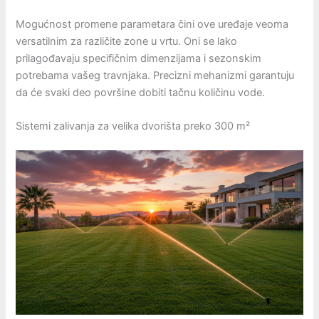
Mogućnost promene parametara čini ove uređaje veoma
versatilnim za različite zone u vrtu. Oni se lako
prilagođavaju specifičnim dimenzijama i sezonskim
potrebama vašeg travnjaka. Precizni mehanizmi garantuju
da će svaki deo površine dobiti tačnu količinu vode.
Sistemi zalivanja za velika dvorišta preko 300 m²