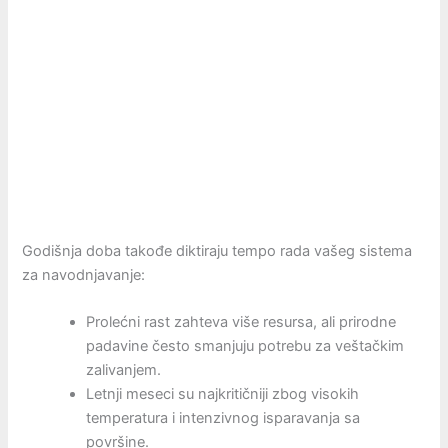
Godišnja doba takođe diktiraju tempo rada vašeg sistema
za navodnjavanje:
Prolećni rast zahteva više resursa, ali prirodne
padavine često smanjuju potrebu za veštačkim
zalivanjem.
Letnji meseci su najkritičniji zbog visokih
temperatura i intenzivnog isparavanja sa
površine.