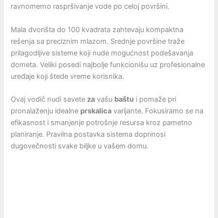
ravnomerno raspršivanje vode po celoj površini.
Mala dvorišta do 100 kvadrata zahtevaju kompaktna
rešenja sa preciznim mlazom. Srednje površine traže
prilagodljive sisteme koji nude mogućnost podešavanja
dometa. Veliki posedi najbolje funkcionišu uz profesionalne
uređaje koji štede vreme korisnika.
Ovaj vodič nudi savete
za
vašu
baštu
i pomaže pri
pronalaženju idealne
prskalica
varijante. Fokusiramo se na
efikasnost i smanjenje potrošnje resursa kroz pametno
planiranje. Pravilna postavka sistema doprinosi
dugovečnosti svake biljke u vašem domu.