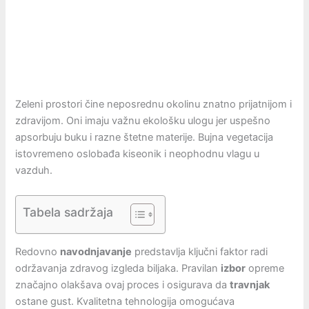
Zeleni prostori čine neposrednu okolinu znatno prijatnijom i
zdravijom. Oni imaju važnu ekološku ulogu jer uspešno
apsorbuju buku i razne štetne materije. Bujna vegetacija
istovremeno oslobađa kiseonik i neophodnu vlagu u
vazduh.
Tabela sadržaja
Redovno
navodnjavanje
predstavlja ključni faktor radi
održavanja zdravog izgleda biljaka. Pravilan
izbor
opreme
značajno olakšava ovaj proces i osigurava da
travnjak
ostane gust. Kvalitetna tehnologija omogućava