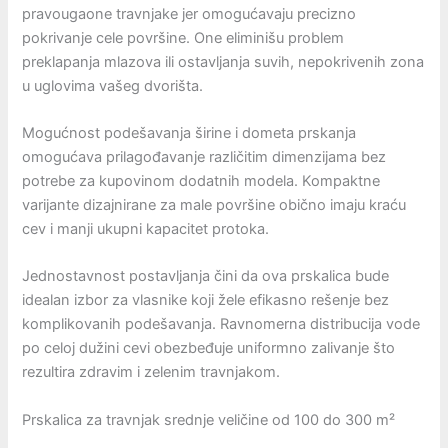
pravougaone travnjake jer omogućavaju precizno
pokrivanje cele površine. One eliminišu problem
preklapanja mlazova ili ostavljanja suvih, nepokrivenih zona
u uglovima vašeg dvorišta.
Mogućnost podešavanja širine i dometa prskanja
omogućava prilagođavanje različitim dimenzijama bez
potrebe za kupovinom dodatnih modela. Kompaktne
varijante dizajnirane za male površine obično imaju kraću
cev i manji ukupni kapacitet protoka.
Jednostavnost postavljanja čini da ova prskalica bude
idealan izbor za vlasnike koji žele efikasno rešenje bez
komplikovanih podešavanja. Ravnomerna distribucija vode
po celoj dužini cevi obezbeđuje uniformno zalivanje što
rezultira zdravim i zelenim travnjakom.
Prskalica za travnjak srednje veličine od 100 do 300 m²