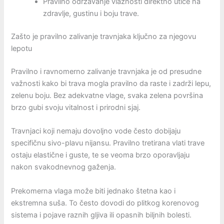
Pravilno održavanje vlažnosti direktno utiče na
zdravlje, gustinu i boju trave.
Zašto je pravilno zalivanje travnjaka ključno za njegovu
lepotu
Pravilno i ravnomerno zalivanje travnjaka je od presudne
važnosti kako bi trava mogla pravilno da raste i zadrži lepu,
zelenu boju. Bez adekvatne vlage, svaka zelena površina
brzo gubi svoju vitalnost i prirodni sjaj.
Travnjaci koji nemaju dovoljno vode često dobijaju
specifičnu sivo-plavu nijansu. Pravilno tretirana vlati trave
ostaju elastične i guste, te se veoma brzo oporavljaju
nakon svakodnevnog gaženja.
Prekomerna vlaga može biti jednako štetna kao i
ekstremna suša. To često dovodi do plitkog korenovog
sistema i pojave raznih gljiva ili opasnih biljnih bolesti.