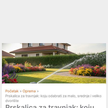
Početak
Oprema
Prskalica za travnjak: koju odabrati za malo, srednje i veliko
dvorište
Prskalica za travnjak: koju