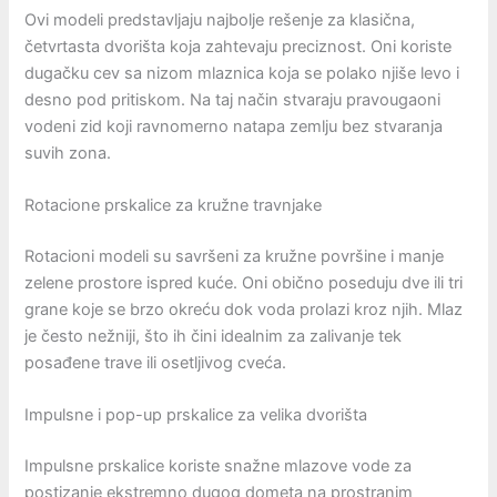
Ovi modeli predstavljaju najbolje rešenje za klasična,
četvrtasta dvorišta koja zahtevaju preciznost. Oni koriste
dugačku cev sa nizom mlaznica koja se polako njiše levo i
desno pod pritiskom. Na taj način stvaraju pravougaoni
vodeni zid koji ravnomerno natapa zemlju bez stvaranja
suvih zona.
Rotacione prskalice za kružne travnjake
Rotacioni modeli su savršeni za kružne površine i manje
zelene prostore ispred kuće. Oni obično poseduju dve ili tri
grane koje se brzo okreću dok voda prolazi kroz njih. Mlaz
je često nežniji, što ih čini idealnim za zalivanje tek
posađene trave ili osetljivog cveća.
Impulsne i pop-up prskalice za velika dvorišta
Impulsne prskalice koriste snažne mlazove vode za
postizanje ekstremno dugog dometa na prostranim