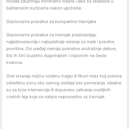
modeli zauzimaju minimalno mesta i lako se skladište u
baštenskim kućicama nakon upotrebe.
Stacionarne prskalice za kompaktne travnjake
Stacionarne prskalice za travnjak predstavljaju
najjednostavnije i najisplativije rešenje za male i pravilne
površine. Ovi uređaji nemaju pokretne unutrašnje delove,
što ih čini izuzetno dugotrajnim i otpornim na česte
kvarove.
One stvaraju nežnu vodenu maglu ili fiksni mlaz koji pokriva
određenu zonu oko samog uređaja bez pomeranja. Idealne
su za brze intervencije ili dopunsko zalivanje osetljivih
cvetnih leja koje se nalaze neposredno uz travnjak.