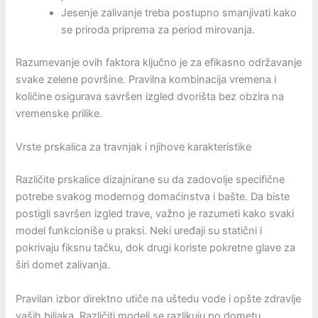
Jesenje zalivanje treba postupno smanjivati kako
se priroda priprema za period mirovanja.
Razumevanje ovih faktora ključno je za efikasno održavanje
svake zelene površine. Pravilna kombinacija vremena i
količine osigurava savršen izgled dvorišta bez obzira na
vremenske prilike.
Vrste prskalica za travnjak i njihove karakteristike
Različite prskalice dizajnirane su da zadovolje specifične
potrebe svakog modernog domaćinstva i bašte. Da biste
postigli savršen izgled trave, važno je razumeti kako svaki
model funkcioniše u praksi. Neki uređaji su statični i
pokrivaju fiksnu tačku, dok drugi koriste pokretne glave za
širi domet zalivanja.
Pravilan izbor direktno utiče na uštedu vode i opšte zdravlje
vaših biljaka. Različiti modeli se razlikuju po dometu,