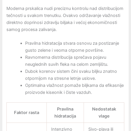
Moderna prskalica nudi preciznu kontrolu nad distribucijom
tečnosti u svakom trenutku. Ovakvo održavanje vlažnosti
direktno doprinosi zdravlju biljaka i većoj ekonomičnosti
samog procesa zalivanja.
Pravilna hidratacija stvara osnovu za postizanje
gusto zelene i veoma otporne površine.
Ravnomerna distribucija sprečava pojavu
neuglednih suvih fleka na celom zemljištu.
Dubok korenov sistem čini svaku biljku znatno
otpornijom na stresne letnje uslove.
Optimalna vlažnost pomaže biljkama da efikasnije
proizvode kiseonik i čiste vazduh.
Pravilna
Nedostatak
Faktor rasta
hidratacija
vlage
Intenzivno
Sivo-plava ili