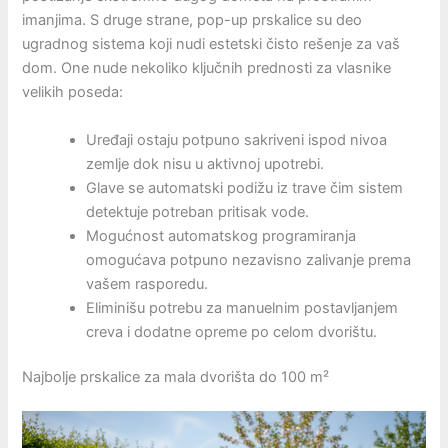
imanjima. S druge strane, pop-up prskalice su deo
ugradnog sistema koji nudi estetski čisto rešenje za vaš
dom. One nude nekoliko ključnih prednosti za vlasnike
velikih poseda:
Uređaji ostaju potpuno sakriveni ispod nivoa
zemlje dok nisu u aktivnoj upotrebi.
Glave se automatski podižu iz trave čim sistem
detektuje potreban pritisak vode.
Mogućnost automatskog programiranja
omogućava potpuno nezavisno zalivanje prema
vašem rasporedu.
Eliminišu potrebu za manuelnim postavljanjem
creva i dodatne opreme po celom dvorištu.
Najbolje prskalice za mala dvorišta do 100 m²