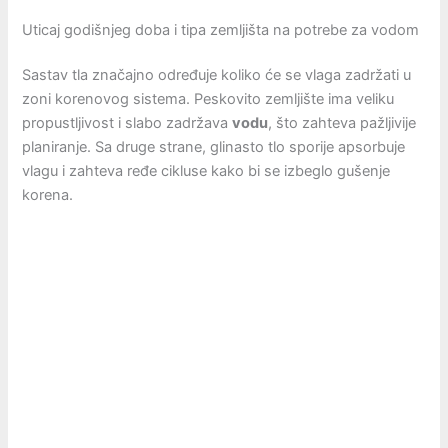
Uticaj godišnjeg doba i tipa zemljišta na potrebe za vodom
Sastav tla značajno određuje koliko će se vlaga zadržati u
zoni korenovog sistema. Peskovito zemljište ima veliku
propustljivost i slabo zadržava
vodu
, što zahteva pažljivije
planiranje. Sa druge strane, glinasto tlo sporije apsorbuje
vlagu i zahteva ređe cikluse kako bi se izbeglo gušenje
korena.