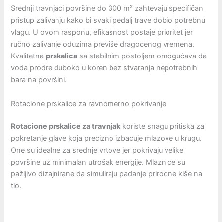
Srednji travnjaci površine do 300 m² zahtevaju specifičan
pristup zalivanju kako bi svaki pedalj trave dobio potrebnu
vlagu. U ovom rasponu, efikasnost postaje prioritet jer
ručno zalivanje oduzima previše dragocenog vremena.
Kvalitetna
prskalica
sa stabilnim postoljem omogućava da
voda prodre duboko u koren bez stvaranja nepotrebnih
bara na površini.
Rotacione prskalice za ravnomerno pokrivanje
Rotacione prskalice za travnjak
koriste snagu pritiska za
pokretanje glave koja precizno izbacuje mlazove u krugu.
One su idealne za srednje vrtove jer pokrivaju velike
površine uz minimalan utrošak energije. Mlaznice su
pažljivo dizajnirane da simuliraju padanje prirodne kiše na
tlo.