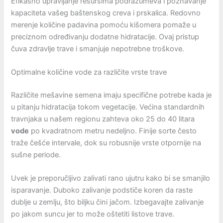
Efikasno upravljanje resursima podrazumeva i poznavanje
kapaciteta vašeg baštenskog creva i prskalica. Redovno
merenje količine padavina pomoću kišomera pomaže u
preciznom određivanju dodatne hidratacije. Ovaj pristup
čuva zdravlje trave i smanjuje nepotrebne troškove.
Optimalne količine vode za različite vrste trave
Različite mešavine semena imaju specifične potrebe kada je
u pitanju hidratacija tokom vegetacije. Većina standardnih
travnjaka u našem regionu zahteva oko 25 do 40 litara
vode
po kvadratnom metru nedeljno. Finije sorte često
traže češće intervale, dok su robusnije vrste otpornije na
sušne periode.
Uvek je preporučljivo zalivati rano ujutru kako bi se smanjilo
isparavanje. Duboko zalivanje podstiče koren da raste
dublje u zemlju, što biljku čini jačom. Izbegavajte zalivanje
po jakom suncu jer to može oštetiti listove trave.