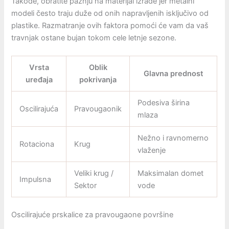
Takođe, obratite pažnju na materijal izrade jer metalni
modeli često traju duže od onih napravljenih isključivo od
plastike. Razmatranje ovih faktora pomoći će vam da vaš
travnjak ostane bujan tokom cele letnje sezone.
Vrsta
Oblik
Glavna prednost
uređaja
pokrivanja
Podesiva širina
Oscilirajuća
Pravougaonik
mlaza
Nežno i ravnomerno
Rotaciona
Krug
vlaženje
Veliki krug /
Maksimalan domet
Impulsna
Sektor
vode
Oscilirajuće prskalice za pravougaone površine