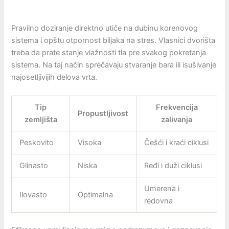
Pravilno doziranje direktno utiče na dubinu korenovog
sistema i opštu otpornost biljaka na stres. Vlasnici dvorišta
treba da prate stanje vlažnosti tla pre svakog pokretanja
sistema. Na taj način sprečavaju stvaranje bara ili isušivanje
najosetljivijih delova vrta.
Tip
Frekvencija
Propustljivost
zemljišta
zalivanja
Peskovito
Visoka
Češći i kraći ciklusi
Glinasto
Niska
Ređi i duži ciklusi
Umerena i
Ilovasto
Optimalna
redovna