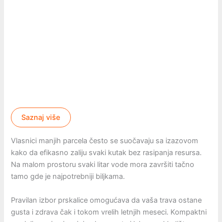
Saznaj više
Vlasnici manjih parcela često se suočavaju sa izazovom
kako da efikasno zaliju svaki kutak bez rasipanja resursa.
Na malom prostoru svaki litar vode mora završiti tačno
tamo gde je najpotrebniji biljkama.
Pravilan izbor prskalice omogućava da vaša trava ostane
gusta i zdrava čak i tokom vrelih letnjih meseci. Kompaktni