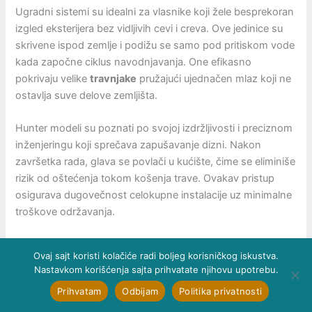
Ugradni sistemi su idealni za vlasnike koji žele besprekoran
izgled eksterijera bez vidljivih cevi i creva. Ove jedinice su
skrivene ispod zemlje i podižu se samo pod pritiskom vode
kada započne ciklus navodnjavanja. One efikasno
pokrivaju velike
travnjake
pružajući ujednačen mlaz koji ne
ostavlja suve delove zemljišta.
Hunter modeli su poznati po svojoj izdržljivosti i preciznom
inženjeringu koji sprečava zapušavanje dizni. Nakon
završetka rada, glava se povlači u kućište, čime se eliminiše
rizik od oštećenja tokom košenja trave. Ovakav pristup
osigurava dugovečnost celokupne instalacije uz minimalne
troškove održavanja.
Ovaj sajt koristi kolačiće radi boljeg korisničkog iskustva.
Nastavkom korišćenja sajta prihvatate njihovu upotrebu.
Prihvatam
Odbijam
Politika privatnosti