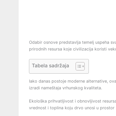
Odabir osnove predstavlja temelj uspeha sva
prirodnih resursa koje civilizacija koristi ve
Tabela sadržaja
Iako danas postoje moderne alternative, ovaj 
izradi nameštaja vrhunskog kvaliteta.
Ekološka prihvatljivost i obnovljivost res
vrednost i toplina koju drvo unosi u prostor