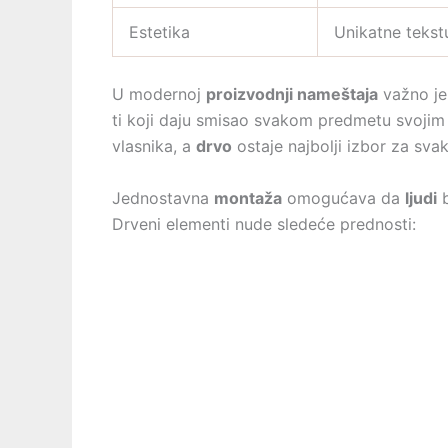
Estetika
Unikatne tekst
U modernoj
proizvodnji nameštaja
važno j
ti koji daju smisao svakom predmetu svoji
vlasnika, a
drvo
ostaje najbolji izbor za svak
Jednostavna
montaža
omogućava da
ljudi
b
Drveni elementi nude sledeće prednosti: