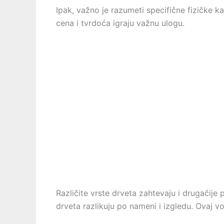
Ipak, važno je razumeti specifične fizičke kar
cena i tvrdoća igraju važnu ulogu.
Različite vrste drveta zahtevaju i drugačij
drveta razlikuju po nameni i izgledu. Ovaj vo