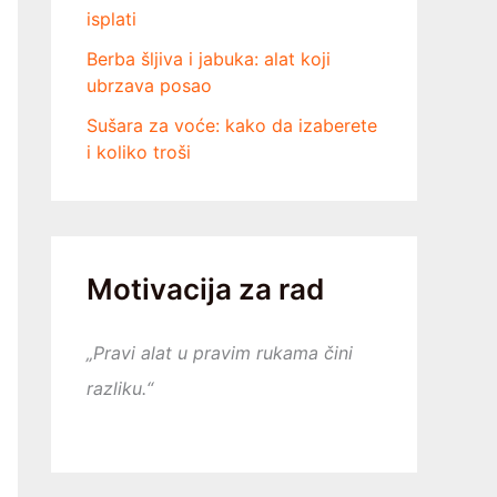
isplati
Berba šljiva i jabuka: alat koji
ubrzava posao
Sušara za voće: kako da izaberete
i koliko troši
Motivacija za rad
„Pravi alat u pravim rukama čini
razliku.“