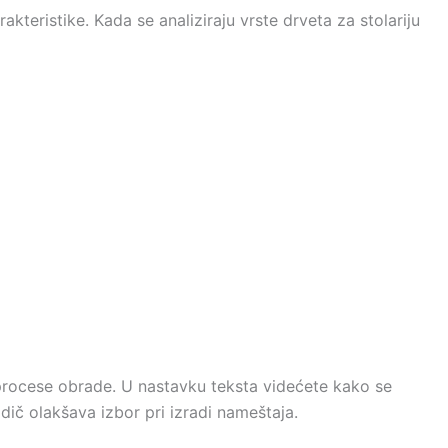
akteristike. Kada se analiziraju vrste drveta za stolariju
e procese obrade. U nastavku teksta videćete kako se
dič olakšava izbor pri izradi nameštaja.