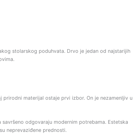
kog stolarskog poduhvata. Drvo je jedan od najstarijih
kovima.
prirodni materijal ostaje prvi izbor. On je nezamenljiv u
ursa savršeno odgovaraju modernim potrebama. Estetska
 su neprevaziđene prednosti.