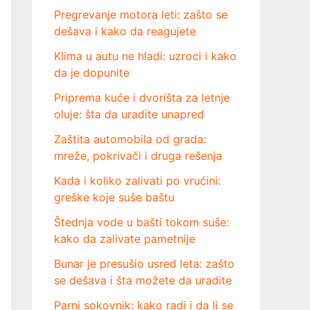
Pregrevanje motora leti: zašto se
dešava i kako da reagujete
Klima u autu ne hladi: uzroci i kako
da je dopunite
Priprema kuće i dvorišta za letnje
oluje: šta da uradite unapred
Zaštita automobila od grada:
mreže, pokrivači i druga rešenja
Kada i koliko zalivati po vrućini:
greške koje suše baštu
Štednja vode u bašti tokom suše:
kako da zalivate pametnije
Bunar je presušio usred leta: zašto
se dešava i šta možete da uradite
Parni sokovnik: kako radi i da li se