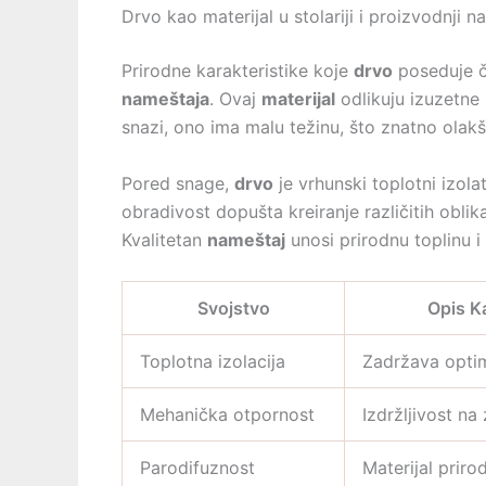
Drvo kao materijal u stolariji i proizvodnji 
Prirodne karakteristike koje
drvo
poseduje č
nameštaja
. Ovaj
materijal
odlikuju izuzetne 
snazi, ono ima malu težinu, što znatno olakš
Pored snage,
drvo
je vrhunski toplotni izo
obradivost dopušta kreiranje različitih oblik
Kvalitetan
nameštaj
unosi prirodnu toplinu i 
Svojstvo
Opis Ka
Toplotna izolacija
Zadržava opti
Mehanička otpornost
Izdržljivost na
Parodifuznost
Materijal priro