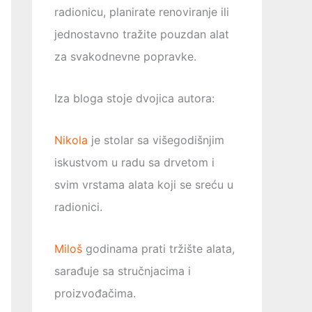
radionicu, planirate renoviranje ili
jednostavno tražite pouzdan alat
za svakodnevne popravke.
Iza bloga stoje dvojica autora:
Nikola
je stolar sa višegodišnjim
iskustvom u radu sa drvetom i
svim vrstama alata koji se sreću u
radionici.
Miloš
godinama prati tržište alata,
sarađuje sa stručnjacima i
proizvođačima.