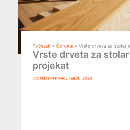
Početak
Oprema
Vrste drveta za stolarij
Vrste drveta za stolari
projekat
Od:
Miloš Petrović
/
maj 28, 2026