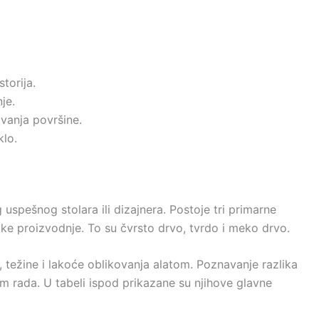
torija.
je.
vanja površine.
klo.
uspešnog stolara ili dizajnera. Postoje tri primarne
ake proizvodnje. To su čvrsto drvo, tvrdo i meko drvo.
, težine i lakoće oblikovanja alatom. Poznavanje razlika
 rada. U tabeli ispod prikazane su njihove glavne