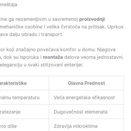
nameštaja
ine ga nezamenljivim u savremenoj
proizvodnji
mehaničke osobine i velika čvrstoća na pritisak. Uprkos
ava dalju obradu i transport.
lator koji značajno povećava komfor u domu. Njegova
a, dok su isporuka i
montaža
delova veoma jednostavni.
eleganciju u svaki stilizovani enterijer.
rakteristike
Glavna Prednost
malnu temperaturu
Veća energetska efikasnost
 zatezanje
Dugovečnost elemenata
dno diše
Zdravija mikroklima