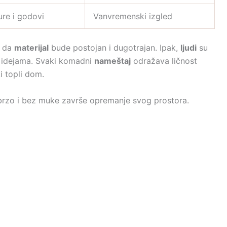
ure i godovi
Vanvremenski izgled
e da
materijal
bude postojan i dugotrajan. Ipak,
ljudi
su
m idejama. Svaki komadni
nameštaj
odražava ličnost
i topli dom.
rzo i bez muke završe opremanje svog prostora.