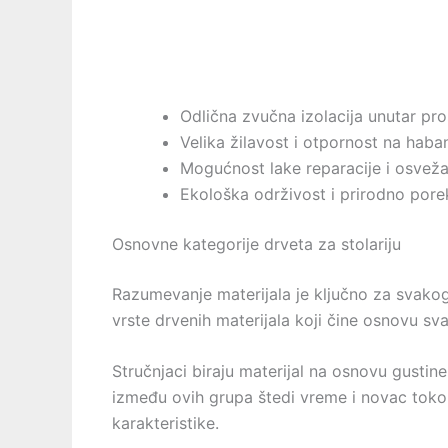
Odlična zvučna izolacija unutar pros
Velika žilavost i otpornost na haban
Mogućnost lake reparacije i osveža
Ekološka održivost i prirodno pore
Osnovne kategorije drveta za stolariju
Razumevanje materijala je ključno za svakog 
vrste drvenih materijala koji čine osnovu sv
Stručnjaci biraju materijal na osnovu gustine
između ovih grupa štedi vreme i novac tokom
karakteristike.