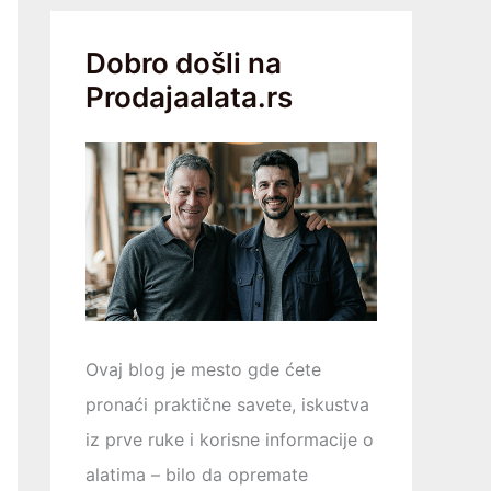
Dobro došli na
Prodajaalata.rs
Ovaj blog je mesto gde ćete
pronaći praktične savete, iskustva
iz prve ruke i korisne informacije o
alatima – bilo da opremаtе