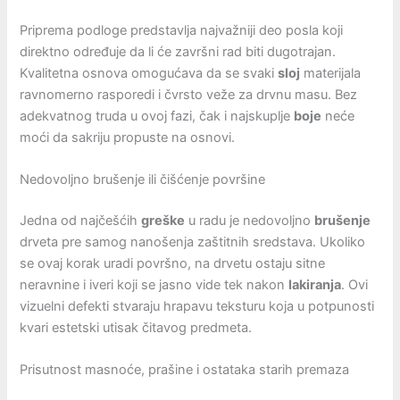
Priprema podloge predstavlja najvažniji deo posla koji
direktno određuje da li će završni rad biti dugotrajan.
Kvalitetna osnova omogućava da se svaki
sloj
materijala
ravnomerno rasporedi i čvrsto veže za drvnu masu. Bez
adekvatnog truda u ovoj fazi, čak i najskuplje
boje
neće
moći da sakriju propuste na osnovi.
Nedovoljno brušenje ili čišćenje površine
Jedna od najčešćih
greške
u radu je nedovoljno
brušenje
drveta pre samog nanošenja zaštitnih sredstava. Ukoliko
se ovaj korak uradi površno, na drvetu ostaju sitne
neravnine i iveri koji se jasno vide tek nakon
lakiranja
. Ovi
vizuelni defekti stvaraju hrapavu teksturu koja u potpunosti
kvari estetski utisak čitavog predmeta.
Prisutnost masnoće, prašine i ostataka starih premaza