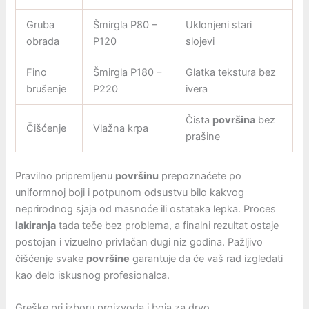
Gruba
Šmirgla P80 –
Uklonjeni stari
obrada
P120
slojevi
Fino
Šmirgla P180 –
Glatka tekstura bez
brušenje
P220
ivera
Čista
površina
bez
Čišćenje
Vlažna krpa
prašine
Pravilno pripremljenu
površinu
prepoznaćete po
uniformnoj boji i potpunom odsustvu bilo kakvog
neprirodnog sjaja od masnoće ili ostataka lepka. Proces
lakiranja
tada teče bez problema, a finalni rezultat ostaje
postojan i vizuelno privlačan dugi niz godina. Pažljivo
čišćenje svake
površine
garantuje da će vaš rad izgledati
kao delo iskusnog profesionalca.
Greške pri izboru proizvoda i boja za drvo