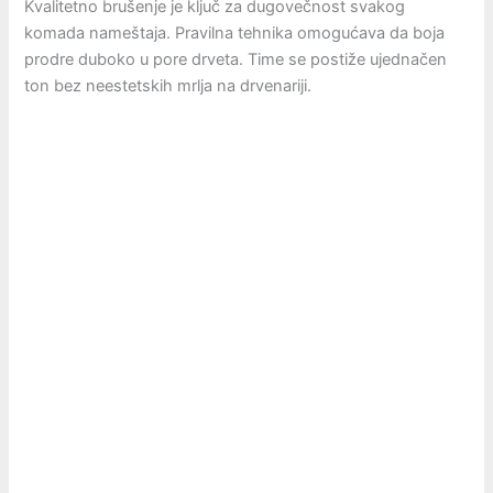
Kvalitetno brušenje je ključ za dugovečnost svakog
komada nameštaja. Pravilna tehnika omogućava da boja
prodre duboko u pore drveta. Time se postiže ujednačen
ton bez neestetskih mrlja na drvenariji.