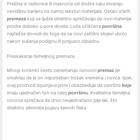
Prašina iz radionice ili masnoća od dodira ruku stvaraju
nevidljivu barijeru na samoj teksturi materijala. Ostaci starih
premaza
koji se ljušte direktno sprečavaju da novi materijal
prodre duboko u pore drveta. Loše očišćena
površina
najčešće dovodi do toga da se novi zaštitni slojevi ubrzo
nakon sušenja podignu ili potpuno otpadnu.
Preskakanje temeljnog premaza
Mnogi korisnici često zanemaruju osnovni
premaz
jer
smatraju da je on nepotreban trošak vremena i novca. Ipak,
ovaj proizvod ispunjava pore i obezbeđuje da završne
boje
imaju ujednačen ton na celoj
površinu
. Kvalitetna temeljna
osnova sprečava da drvo neujednačeno pije lak, što
direktno eliminiše pojavu tamnih fleka.