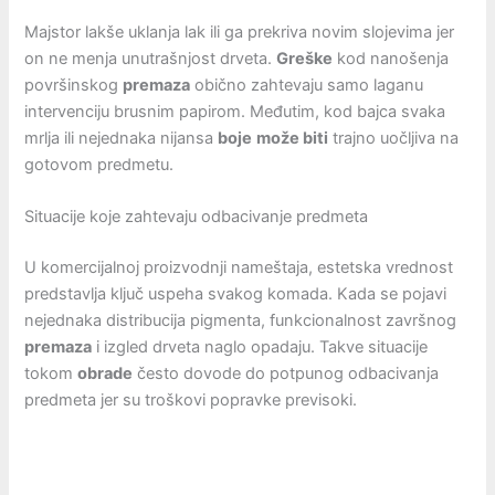
Majstor lakše uklanja lak ili ga prekriva novim slojevima jer
on ne menja unutrašnjost drveta.
Greške
kod nanošenja
površinskog
premaza
obično zahtevaju samo laganu
intervenciju brusnim papirom. Međutim, kod bajca svaka
mrlja ili nejednaka nijansa
boje
može biti
trajno uočljiva na
gotovom predmetu.
Situacije koje zahtevaju odbacivanje predmeta
U komercijalnoj proizvodnji nameštaja, estetska vrednost
predstavlja ključ uspeha svakog komada. Kada se pojavi
nejednaka distribucija pigmenta, funkcionalnost završnog
premaza
i izgled drveta naglo opadaju. Takve situacije
tokom
obrade
često dovode do potpunog odbacivanja
predmeta jer su troškovi popravke previsoki.