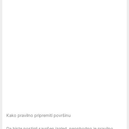
Kako pravilno pripremiti površinu
Da biste postigli savršen izgled, neophodno je pravilno