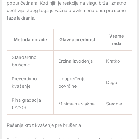
poput četinara. Kod njih je reakcija na vlagu brža i znatno
uočljivija. Zbog toga je važna pravilna priprema pre same
faze lakiranja.
Vreme
Metoda obrade
Glavna prednost
rada
Standardno
Brzina izvođenja
Kratko
brušenje
Preventivno
Unapređenje
Dugo
kvašenje
površine
Fina gradacija
Minimalna vlakna
Srednje
(P220)
Rešenje kroz kvašenje pre brušenja