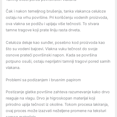
Čak i nakon temeljnog brušenja, tanka vlakanca celuloze
ostaju na vrhu površine. Pri korišćenju vodenih proizvoda,
ova vlakna se podižu i upijaju više tečnosti. To stvara
tamne tragove koji prate liniju rasta drveta.
Celuloza deluje kao sunđer, posebno kod proizvoda kao
što su vodeni bajcevi. Vlakna vuku tečnost do svoje
osnove prateći površinski napon. Kada se površina
potpuno osuši, ostaju neprijatni tamniji tragovi pored samih
vlakana.
Problemi sa podizanjem i brusnim papirom
Postizanje glatke površine zahteva razumevanje kako drvo
reaguje na vlagu. Drvo je higroskopan materijal koji
prirodno upija tečnost iz okoline. Tokom procesa lakiranja,
ovaj proces može izazvati neželjene promene na teksturi