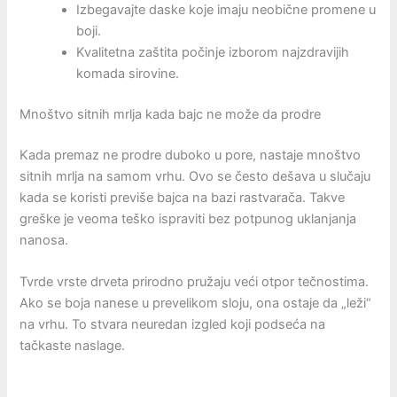
Izbegavajte daske koje imaju neobične promene u
boji.
Kvalitetna zaštita počinje izborom najzdravijih
komada sirovine.
Mnoštvo sitnih mrlja kada bajc ne može da prodre
Kada premaz ne prodre duboko u pore, nastaje mnoštvo
sitnih mrlja na samom vrhu. Ovo se često dešava u slučaju
kada se koristi previše bajca na bazi rastvarača. Takve
greške je veoma teško ispraviti bez potpunog uklanjanja
nanosa.
Tvrde vrste drveta prirodno pružaju veći otpor tečnostima.
Ako se boja nanese u prevelikom sloju, ona ostaje da „leži“
na vrhu. To stvara neuredan izgled koji podseća na
tačkaste naslage.