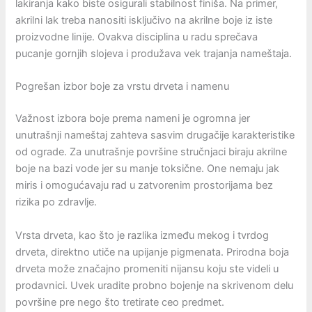
lakiranja kako biste osigurali stabilnost finiša. Na primer,
akrilni lak treba nanositi isključivo na akrilne boje iz iste
proizvodne linije. Ovakva disciplina u radu sprečava
pucanje gornjih slojeva i produžava vek trajanja nameštaja.
Pogrešan izbor boje za vrstu drveta i namenu
Važnost izbora boje prema nameni je ogromna jer
unutrašnji nameštaj zahteva sasvim drugačije karakteristike
od ograde. Za unutrašnje površine stručnjaci biraju akrilne
boje na bazi vode jer su manje toksične. One nemaju jak
miris i omogućavaju rad u zatvorenim prostorijama bez
rizika po zdravlje.
Vrsta drveta, kao što je razlika između mekog i tvrdog
drveta, direktno utiče na upijanje pigmenata. Prirodna boja
drveta može značajno promeniti nijansu koju ste videli u
prodavnici. Uvek uradite probno bojenje na skrivenom delu
površine pre nego što tretirate ceo predmet.