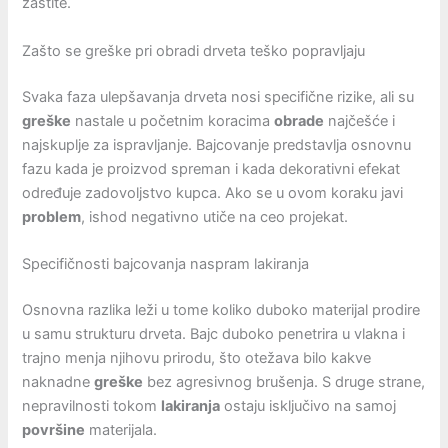
zaštite.
Zašto se greške pri obradi drveta teško popravljaju
Svaka faza ulepšavanja drveta nosi specifične rizike, ali su
greške
nastale u početnim koracima
obrade
najčešće i
najskuplje za ispravljanje. Bajcovanje predstavlja osnovnu
fazu kada je proizvod spreman i kada dekorativni efekat
određuje zadovoljstvo kupca. Ako se u ovom koraku javi
problem
, ishod negativno utiče na ceo projekat.
Specifičnosti bajcovanja naspram lakiranja
Osnovna razlika leži u tome koliko duboko materijal prodire
u samu strukturu drveta. Bajc duboko penetrira u vlakna i
trajno menja njihovu prirodu, što otežava bilo kakve
naknadne
greške
bez agresivnog brušenja. S druge strane,
nepravilnosti tokom
lakiranja
ostaju isključivo na samoj
površine
materijala.