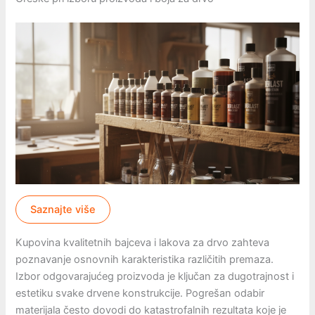
Saznajte više
Kupovina kvalitetnih bajceva i lakova za drvo zahteva
poznavanje osnovnih karakteristika različitih premaza.
Izbor odgovarajućeg proizvoda je ključan za dugotrajnost i
estetiku svake drvene konstrukcije. Pogrešan odabir
materijala često dovodi do katastrofalnih rezultata koje je