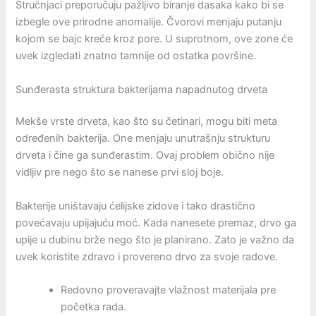
Stručnjaci preporučuju pažljivo biranje dasaka kako bi se
izbegle ove prirodne anomalije. Čvorovi menjaju putanju
kojom se bajc kreće kroz pore. U suprotnom, ove zone će
uvek izgledati znatno tamnije od ostatka površine.
Sunđerasta struktura bakterijama napadnutog drveta
Mekše vrste drveta, kao što su četinari, mogu biti meta
određenih bakterija. One menjaju unutrašnju strukturu
drveta i čine ga sunđerastim. Ovaj problem obično nije
vidljiv pre nego što se nanese prvi sloj boje.
Bakterije uništavaju ćelijske zidove i tako drastično
povećavaju upijajuću moć. Kada nanesete premaz, drvo ga
upije u dubinu brže nego što je planirano. Zato je važno da
uvek koristite zdravo i provereno drvo za svoje radove.
Redovno proveravajte vlažnost materijala pre
početka rada.