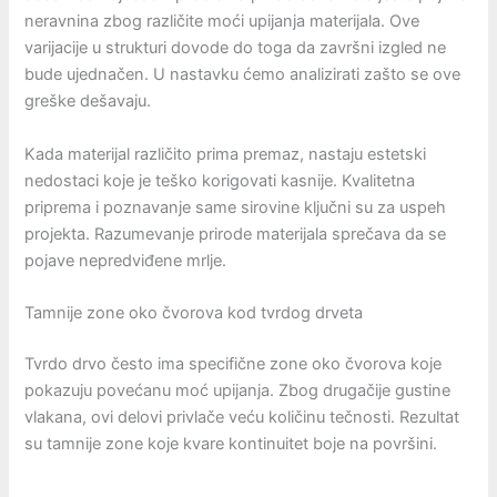
neravnina zbog različite moći upijanja materijala. Ove
varijacije u strukturi dovode do toga da završni izgled ne
bude ujednačen. U nastavku ćemo analizirati zašto se ove
greške dešavaju.
Kada materijal različito prima premaz, nastaju estetski
nedostaci koje je teško korigovati kasnije. Kvalitetna
priprema i poznavanje same sirovine ključni su za uspeh
projekta. Razumevanje prirode materijala sprečava da se
pojave nepredviđene mrlje.
Tamnije zone oko čvorova kod tvrdog drveta
Tvrdo drvo često ima specifične zone oko čvorova koje
pokazuju povećanu moć upijanja. Zbog drugačije gustine
vlakana, ovi delovi privlače veću količinu tečnosti. Rezultat
su tamnije zone koje kvare kontinuitet boje na površini.