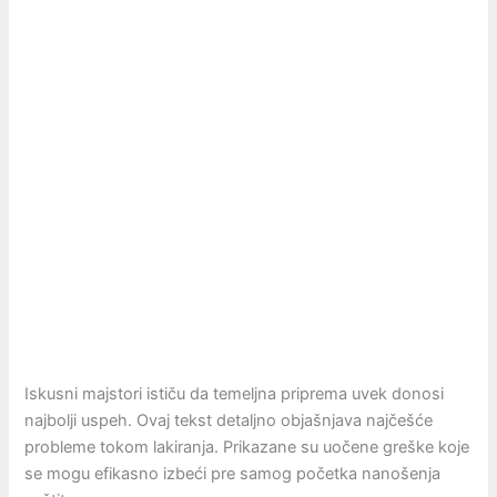
Iskusni majstori ističu da temeljna priprema uvek donosi
najbolji uspeh. Ovaj tekst detaljno objašnjava najčešće
probleme tokom lakiranja. Prikazane su uočene greške koje
se mogu efikasno izbeći pre samog početka nanošenja