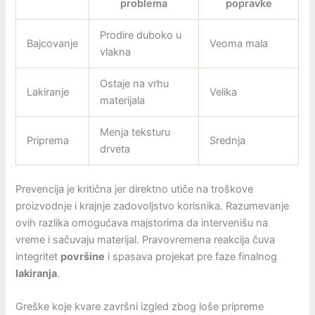
problema
popravke
Prodire duboko u
Bajcovanje
Veoma mala
vlakna
Ostaje na vrhu
Lakiranje
Velika
materijala
Menja teksturu
Priprema
Srednja
drveta
Prevencija je kritična jer direktno utiče na troškove
proizvodnje i krajnje zadovoljstvo korisnika. Razumevanje
ovih razlika omogućava majstorima da intervenišu na
vreme i sačuvaju materijal. Pravovremena reakcija čuva
integritet
površine
i spasava projekat pre faze finalnog
lakiranja
.
Greške koje kvare završni izgled zbog loše pripreme