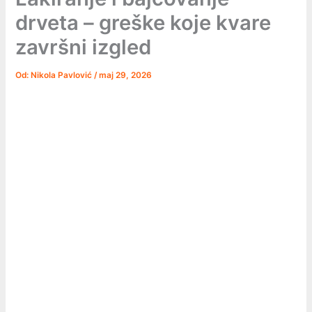
drveta – greške koje kvare
završni izgled
Od:
Nikola Pavlović
/
maj 29, 2026