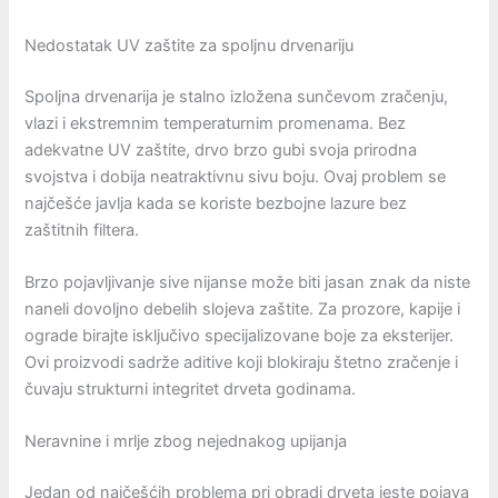
Nedostatak UV zaštite za spoljnu drvenariju
Spoljna drvenarija je stalno izložena sunčevom zračenju,
vlazi i ekstremnim temperaturnim promenama. Bez
adekvatne UV zaštite, drvo brzo gubi svoja prirodna
svojstva i dobija neatraktivnu sivu boju. Ovaj problem se
najčešće javlja kada se koriste bezbojne lazure bez
zaštitnih filtera.
Brzo pojavljivanje sive nijanse može biti jasan znak da niste
naneli dovoljno debelih slojeva zaštite. Za prozore, kapije i
ograde birajte isključivo specijalizovane boje za eksterijer.
Ovi proizvodi sadrže aditive koji blokiraju štetno zračenje i
čuvaju strukturni integritet drveta godinama.
Neravnine i mrlje zbog nejednakog upijanja
Jedan od najčešćih problema pri obradi drveta jeste pojava