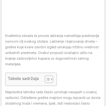
Kvalitetna obrada te proces lakiranja nameštaja predstavlja
osnovni cilj svakog stolara. Lakiranje i bajcovanje drveta –
greške koje kvare završni izgled umanjuju tržišnu vrednost
unikatnih predmeta. Ovakvi propusti značajno utiču na
krajnje zadovoljstvo kupaca uz dugovečnost samog
materijala.
Tabela sadržaja
Nepravilna tehnika rada često uzrokuje neuspeh u svakoj
radionici. Određene greške majstori mogu ispraviti uz dosta
dodatnog truda i vremena. Ipak, teži nedostaci često