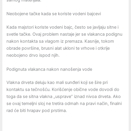
samog materijala.
Neobojene tačke kada se koriste vodeni bajcevi
Kada majstori koriste vodeni bajc, često se javljaju sitne i
svetle tačke. Ovaj problem nastaje jer se vlakanca podignu
nakon kontakta sa vlagom iz premaza. Kasnije, tokom
obrade površine, brusni alat ukloni te vrhove i otkrije
neobojeno drvo ispod njih.
Podignuta vlakanca nakon nanošenja vode
Vlakna drveta deluju kao mali sunđeri koji se šire pri
kontaktu sa tečnošću. Korišćenje obične vode dovodi do
toga da se sitna vlakna „usprave“ iznad nivoa drveta. Ako
se ovaj temeljni sloj ne tretira odmah na pravi način, finalni
rad će biti hrapav pod prstima.