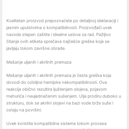
Kvalitetan proizvod prepoznaćete po detaljnoj deklaraciji i
jasnim uputstvima o kompatibilnosti. Proizvođači uvek
navode stepen zaštite i idealne uslove za rad. Pažljivo
čitanje ovih etiketa sprečava najčešće greške koje se
javljaju tokom završne obrade.
Mešanje uljanih i akrilnih premaza
Mešanje uljanih i akrilnih premaza je česta greška koja
dovodi do ozbiljne hemijske nekompatibilnosti. Ova
reakcija obično rezultira ljuštenjem slojeva, pojavom
mehurića i neujednačenim sušenjem. Ulja prodiru duboko u
strukturu, dok se akrilni slojevi na bazi vode brže suše i
ostaju na površini.
Uvek koristite kompatibilne sisteme tokom procesa