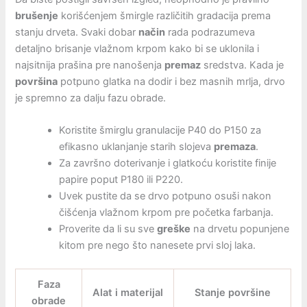
brušenje
korišćenjem šmirgle različitih gradacija prema
stanju drveta. Svaki dobar
način
rada podrazumeva
detaljno brisanje vlažnom krpom kako bi se uklonila i
najsitnija prašina pre nanošenja
premaz
sredstva. Kada je
površina
potpuno glatka na dodir i bez masnih mrlja, drvo
je spremno za dalju fazu obrade.
Koristite šmirglu granulacije P40 do P150 za
efikasno uklanjanje starih slojeva
premaza
.
Za završno doterivanje i glatkoću koristite finije
papire poput P180 ili P220.
Uvek pustite da se drvo potpuno osuši nakon
čišćenja vlažnom krpom pre početka farbanja.
Proverite da li su sve
greške
na drvetu popunjene
kitom pre nego što nanesete prvi sloj laka.
Faza
Alat i materijal
Stanje površine
obrade