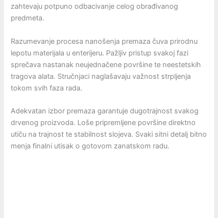
zahtevaju potpuno odbacivanje celog obrađivanog
predmeta.
Razumevanje procesa nanošenja premaza čuva prirodnu
lepotu materijala u enterijeru. Pažljiv pristup svakoj fazi
sprečava nastanak neujednačene površine te neestetskih
tragova alata. Stručnjaci naglašavaju važnost strpljenja
tokom svih faza rada.
Adekvatan izbor premaza garantuje dugotrajnost svakog
drvenog proizvoda. Loše pripremljene površine direktno
utiču na trajnost te stabilnost slojeva. Svaki sitni detalj bitno
menja finalni utisak o gotovom zanatskom radu.