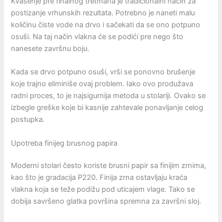
Kvašenje pre finalnog tretmana je tradicionalni način za
postizanje vrhunskih rezultata. Potrebno je naneti malu
količinu čiste vode na drvo i sačekati da se ono potpuno
osuši. Na taj način vlakna će se podići pre nego što
nanesete završnu boju.
Kada se drvo potpuno osuši, vrši se ponovno brušenje
koje trajno eliminiše ovaj problem. Iako ovo produžava
radni proces, to je najsigurnija metoda u stolariji. Ovako se
izbegle greške koje bi kasnije zahtevale ponavljanje celog
postupka.
Upotreba finijeg brusnog papira
Moderni stolari često koriste brusni papir sa finijim zrnima,
kao što je gradacija P220. Finija zrna ostavljaju kraća
vlakna koja se teže podižu pod uticajem vlage. Tako se
dobija savršeno glatka površina spremna za završni sloj.