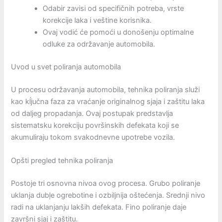
Odabir zavisi od specifičnih potreba, vrste
korekcije laka i veštine korisnika.
Ovaj vodić će pomoći u donošenju optimalne
odluke za održavanje automobila.
Uvod u svet poliranja automobila
U procesu održavanja automobila, tehnika poliranja služi
kao kĺjučna faza za vraćanje originalnog sjaja i zaštitu laka
od daljeg propadanja. Ovaj postupak predstavlja
sistematsku korekciju površinskih defekata koji se
akumuliraju tokom svakodnevne upotrebe vozila.
Opšti pregled tehnika poliranja
Postoje tri osnovna nivoa ovog procesa. Grubo poliranje
uklanja dubļe ogrebotine i ozbiljnija oštećenja. Srednji nivo
radi na uklanjanju lakših defekata. Fino poliranje daje
završni sjaj i zaštitu.