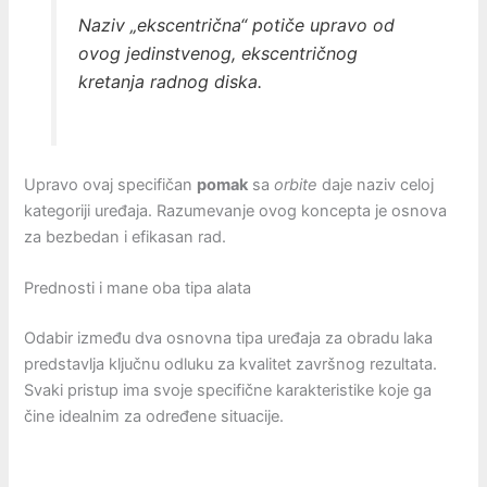
Naziv „ekscentrična“ potiče upravo od
ovog jedinstvenog, ekscentričnog
kretanja radnog diska.
Upravo ovaj specifičan
pomak
sa
orbite
daje naziv celoj
kategoriji uređaja. Razumevanje ovog koncepta je osnova
za bezbedan i efikasan rad.
Prednosti i mane oba tipa alata
Odabir između dva osnovna tipa uređaja za obradu laka
predstavlja ključnu odluku za kvalitet završnog rezultata.
Svaki pristup ima svoje specifične karakteristike koje ga
čine idealnim za određene situacije.