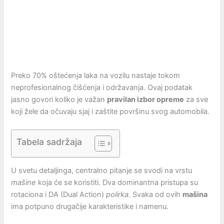
Preko 70% oštećenja laka na vozilu nastaje tokom
neprofesionalnog čišćenja i održavanja. Ovaj podatak
jasno govori koliko je važan
pravilan izbor opreme
za sve
koji žele da očuvaju sjaj i zaštite površinu svog automobila.
Tabela sadržaja
U svetu detaljinga, centralno pitanje se svodi na vrstu
mašine
koja će se koristiti. Dva dominantna pristupa su
rotaciona i DA (Dual Action)
polirka
. Svaka od ovih
mašina
ima potpuno drugačije karakteristike i namenu.