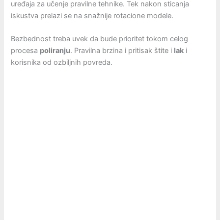
uređaja za učenje pravilne tehnike. Tek nakon sticanja
iskustva prelazi se na snažnije rotacione modele.
Bezbednost treba uvek da bude prioritet tokom celog
procesa
poliranju
. Pravilna brzina i pritisak štite i
lak
i
korisnika od ozbiljnih povreda.