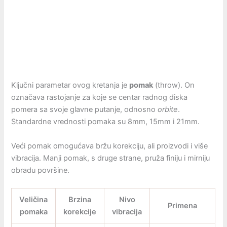
Ključni parametar ovog kretanja je
pomak
(throw). On
označava rastojanje za koje se centar radnog diska
pomera sa svoje glavne putanje, odnosno
orbite
.
Standardne vrednosti pomaka su 8mm, 15mm i 21mm.
Veći pomak omogućava bržu korekciju, ali proizvodi i više
vibracija. Manji pomak, s druge strane, pruža finiju i mirniju
obradu površine.
Veličina
Brzina
Nivo
Primena
pomaka
korekcije
vibracija