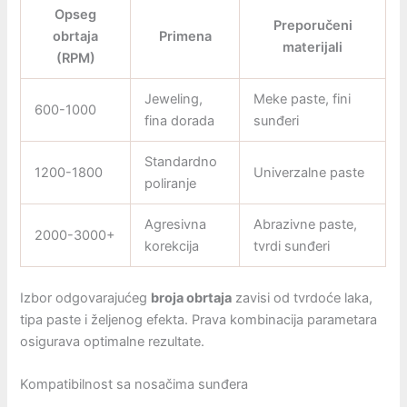
Opseg
Preporučeni
obrtaja
Primena
materijali
(RPM)
Jeweling,
Meke paste, fini
600-1000
fina dorada
sunđeri
Standardno
1200-1800
Univerzalne paste
poliranje
Agresivna
Abrazivne paste,
2000-3000+
korekcija
tvrdi sunđeri
Izbor odgovarajućeg
broja obrtaja
zavisi od tvrdoće laka,
tipa paste i željenog efekta. Prava kombinacija parametara
osigurava optimalne rezultate.
Kompatibilnost sa nosačima sunđera