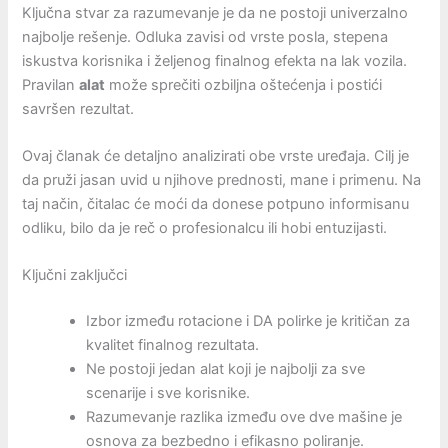
Ključna stvar za razumevanje je da ne postoji univerzalno
najbolje rešenje. Odluka zavisi od vrste posla, stepena
iskustva korisnika i željenog finalnog efekta na lak vozila.
Pravilan
alat
može sprečiti ozbiljna oštećenja i postići
savršen rezultat.
Ovaj članak će detaljno analizirati obe vrste uređaja. Cilj je
da pruži jasan uvid u njihove prednosti, mane i primenu. Na
taj način, čitalac će moći da donese potpuno informisanu
odliku, bilo da je reč o profesionalcu ili hobi entuzijasti.
Ključni zaključci
Izbor između rotacione i DA polirke je kritičan za
kvalitet finalnog rezultata.
Ne postoji jedan alat koji je najbolji za sve
scenarije i sve korisnike.
Razumevanje razlika između ove dve mašine je
osnova za bezbedno i efikasno poliranje.