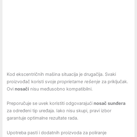
Kod ekscentričnih mašina situacija je drugačija. Svaki
proizvođač koristi svoje
proprietarne rešenje
za priključak.
Ovi
nosači
nisu međusobno kompatibilni.
Preporučuje se uvek koristiti odgovarajući
nosač sunđera
za određeni tip uređaja. Iako nisu skupi, pravi izbor
garantuje optimalne rezultate rada.
Upotreba pasti i dodatnih proizvoda za poliranje