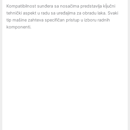
Kompatibilnost sunđera sa nosačima predstavlja kĺjučni
tehnički aspekt u radu sa uređajima za obradu laka. Svaki
tip mašine zahteva specifičan pristup u izboru radnih
komponenti.