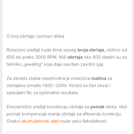
O broj obrtaja i pomaci diska
Rotacioni uređaji nude širok opseg
broja obrtaja
, obično od
600 do preko 3000 RPM. Niži
obrtaja
oko 600 idealni su za
tehniku „jeweling“ koja daje savršen završni sjaj.
Za obradu stakla neophodna je rotaciona
mašina
sa
obrtajima između 1600 i 2000. Koristi se čeri oksid i
specijalni filc za optimalne rezultate.
Ekscentrični uređaji kombinuju obrtaje sa
pomak
diska. Veći
pomak kompenzuje manje obrtaje za efikasniju korekciju.
Ovakvi
akumulatorski alati
nude veću fleksibilnost.