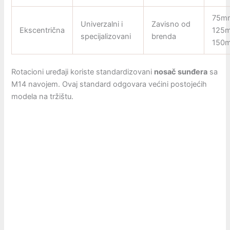
75m
Univerzalni i
Zavisno od
Ekscentrična
125
specijalizovani
brenda
150
Rotacioni uređaji koriste standardizovani
nosač sunđera
sa
M14 navojem. Ovaj standard odgovara većini postojećih
modela na tržištu.