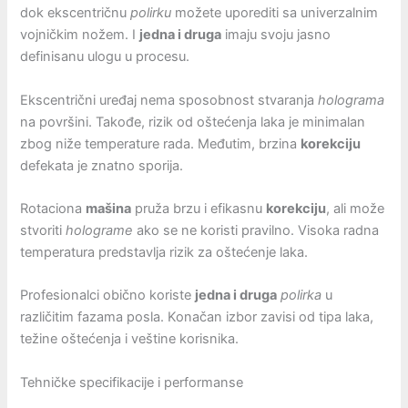
dok ekscentričnu
polirku
možete uporediti sa univerzalnim
vojničkim nožem. I
jedna i druga
imaju svoju jasno
definisanu ulogu u procesu.
Ekscentrični uređaj nema sposobnost stvaranja
holograma
na površini. Takođe, rizik od oštećenja laka je minimalan
zbog niže temperature rada. Međutim, brzina
korekciju
defekata je znatno sporija.
Rotaciona
mašina
pruža brzu i efikasnu
korekciju
, ali može
stvoriti
holograme
ako se ne koristi pravilno. Visoka radna
temperatura predstavlja rizik za oštećenje laka.
Profesionalci obično koriste
jedna i druga
polirka
u
različitim fazama posla. Konačan izbor zavisi od tipa laka,
težine oštećenja i veštine korisnika.
Tehničke specifikacije i performanse