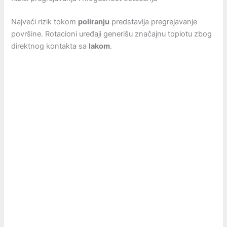
Najveći rizik tokom
poliranju
predstavlja pregrejavanje
površine. Rotacioni uređaji generišu značajnu toplotu zbog
direktnog kontakta sa
lakom
.