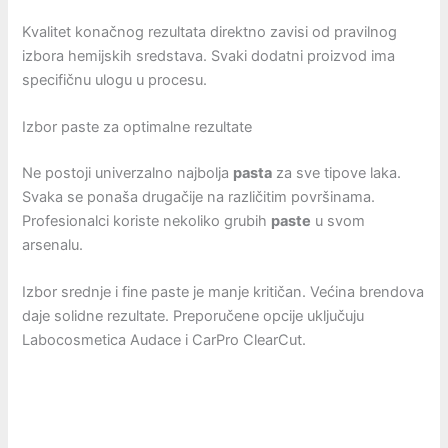
Kvalitet konačnog rezultata direktno zavisi od pravilnog
izbora hemijskih sredstava. Svaki dodatni proizvod ima
specifičnu ulogu u procesu.
Izbor paste za optimalne rezultate
Ne postoji univerzalno najbolja
pasta
za sve tipove laka.
Svaka se ponaša drugačije na različitim površinama.
Profesionalci koriste nekoliko grubih
paste
u svom
arsenalu.
Izbor srednje i fine paste je manje kritičan. Većina brendova
daje solidne rezultate. Preporučene opcije uključuju
Labocosmetica Audace i CarPro ClearCut.