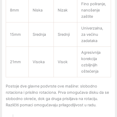
Fino poliranje,
8mm
Niska
Nizak
nanošenje
zaštite
Univerzalna,
15mm
Srednja
Srednji
za većinu
zadataka
Agresivnija
korekcija
21mm
Visoka
Visok
ozbiljnijih
oštećenja
Postoje dve glavne podvrste ove
mašine
: slobodno
rotaciona i prisilno rotaciona. Prva omogućava disku da se
slobodno okreće, dok ga druga prisiljava na rotaciju.
Različiti pomaci omogućavaju prilagodljivost u radu.