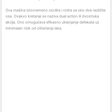
Ova
mašina
istovremeno oscilira i rotira se oko dve različite
ose. Ovakvo kretanje se naziva dual action ili dvostruka
akcija. Ono omogućava efikasno uklanjanje defekata uz
minimalan rizik od oštećenja laka.