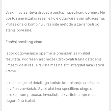
Svaki nivo zahteva drugačiji pristup i specifičnu opremu. Ne
postoji univerzalno rešenje koje odgovara svim situacijama.
Profesionalci kombinuju različite metode u zavisnosti od
stanja površine.
Značaj pravilnog alata
Izbor odgovarajuće operme je presudan za kvalitet
rezultata. Pogrešan alat može uzrokovati trajna oštećenja
umesto da ih reši. Pravilna mašina štiti integritet laka i štedi
vreme.
Iskusni majstori detaljinga koriste kombinaciju uređaja za
savršen završetak. Svaki alat ima specifičnu ulogu u
celokupnom procesu. Investicija u kvalitetnu opremu se
dugoročno isplati.