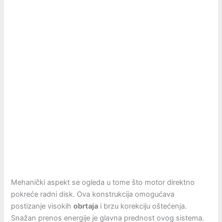
Mehanički aspekt se ogleda u tome što motor direktno
pokreće radni disk. Ova konstrukcija omogućava
postizanje visokih
obrtaja
i brzu korekciju oštećenja.
Snažan prenos energije je glavna prednost ovog sistema.