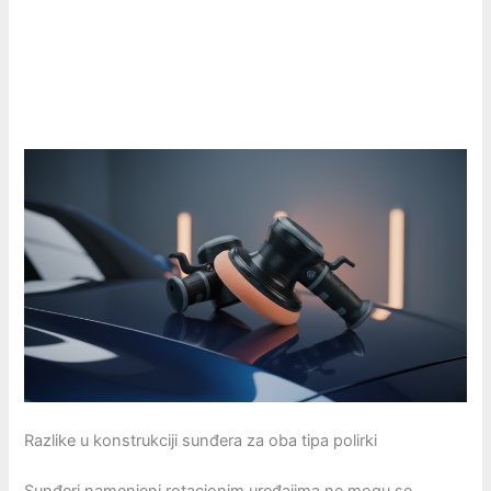
Razlike u konstrukciji sunđera za oba tipa polirki
Sunđeri namenjeni rotacionim uređajima ne mogu se