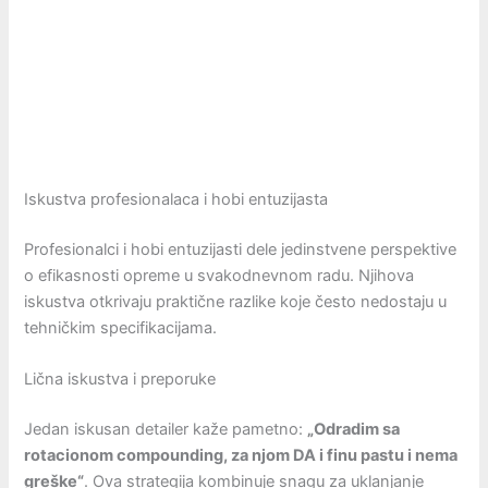
Iskustva profesionalaca i hobi entuzijasta
Profesionalci i hobi entuzijasti dele jedinstvene perspektive
o efikasnosti opreme u svakodnevnom radu. Njihova
iskustva otkrivaju praktične razlike koje često nedostaju u
tehničkim specifikacijama.
Lična iskustva i preporuke
Jedan iskusan detailer kaže pametno:
„Odradim sa
rotacionom compounding, za njom DA i finu pastu i nema
greške“
. Ova strategija kombinuje snagu za uklanjanje