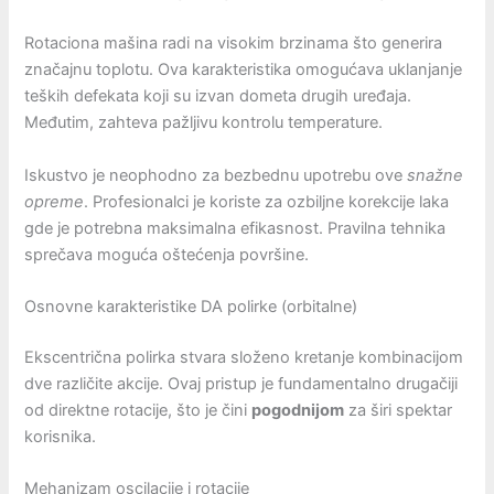
Rotaciona mašina radi na visokim brzinama što generira
značajnu toplotu. Ova karakteristika omogućava uklanjanje
teških defekata koji su izvan dometa drugih uređaja.
Međutim, zahteva pažljivu kontrolu temperature.
Iskustvo je neophodno za bezbednu upotrebu ove
snažne
opreme
. Profesionalci je koriste za ozbiljne korekcije laka
gde je potrebna maksimalna efikasnost. Pravilna tehnika
sprečava moguća oštećenja površine.
Osnovne karakteristike DA polirke (orbitalne)
Ekscentrična polirka stvara složeno kretanje kombinacijom
dve različite akcije. Ovaj pristup je fundamentalno drugačiji
od direktne rotacije, što je čini
pogodnijom
za širi spektar
korisnika.
Mehanizam oscilacije i rotacije