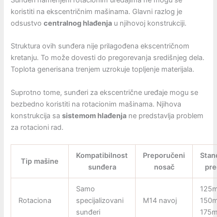
koristiti na ekscentričnim mašinama. Glavni razlog je
odsustvo
centralnog hlađenja
u njihovoj konstrukciji.
Struktura ovih sunđera nije prilagođena ekscentričnom
kretanju. To može dovesti do pregorevanja središnjeg dela.
Toplota generisana trenjem uzrokuje topljenje materijala.
Suprotno tome, sunđeri za ekscentrične uređaje mogu se
bezbedno koristiti na rotacionim mašinama. Njihova
konstrukcija sa
sistemom hlađenja
ne predstavlja problem
za rotacioni rad.
Kompatibilnost
Preporučeni
Stan
Tip mašine
sunđera
nosač
pre
Samo
125
Rotaciona
specijalizovani
M14 navoj
150
sunđeri
175