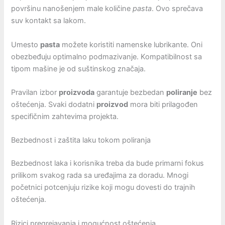
površinu nanošenjem male količine
pasta
. Ovo sprečava
suv kontakt sa lakom.
Umesto
pasta
možete koristiti namenske lubrikante. Oni
obezbeđuju optimalno podmazivanje. Kompatibilnost sa
tipom mašine je od suštinskog značaja.
Pravilan izbor
proizvoda
garantuje bezbedan
poliranje
bez
oštećenja. Svaki dodatni
proizvod
mora biti prilagođen
specifičnim zahtevima projekta.
Bezbednost i zaštita laku tokom poliranja
Bezbednost laka i korisnika treba da bude primarni fokus
prilikom svakog rada sa uređajima za doradu. Mnogi
početnici potcenjuju rizike koji mogu dovesti do trajnih
oštećenja.
Rizici pregrejavanja i mogućnost oštećenja