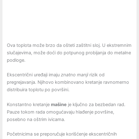
Ova toplota može brzo da ošteti zaštitni sloj. U ekstremnim
slučajevima, može doći do potpunog probijanja do metalne
podloge.
Ekscentrični uređaji imaju
znatno manji
rizik od
pregrejavanja. Njihovo kombinovano kretanje ravnomerno
distribuira toplotu po površini.
Konstantno kretanje
mašine
je ključno za bezbedan rad.
Pauze tokom rada omogućavaju hlađenje površine,
posebno na oštrim ivicama.
Početnicima se preporučuje korišćenje ekscentričnih