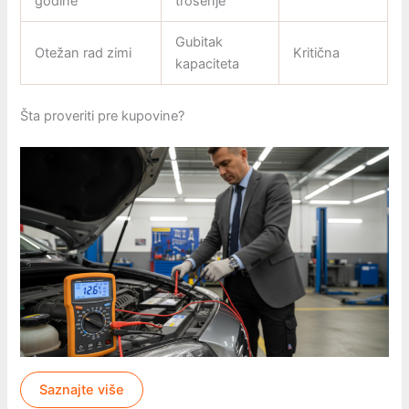
godine
trošenje
Gubitak
Otežan rad zimi
Kritična
kapaciteta
Šta proveriti pre kupovine?
Saznajte više