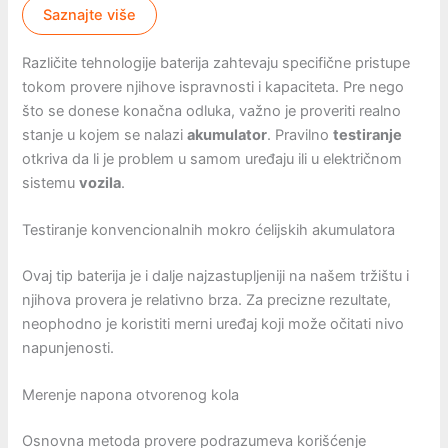
Saznajte više
Različite tehnologije baterija zahtevaju specifične pristupe
tokom provere njihove ispravnosti i kapaciteta. Pre nego
što se donese konačna odluka, važno je proveriti realno
stanje u kojem se nalazi
akumulator
. Pravilno
testiranje
otkriva da li je problem u samom uređaju ili u električnom
sistemu
vozila
.
Testiranje konvencionalnih mokro ćelijskih akumulatora
Ovaj tip baterija je i dalje najzastupljeniji na našem tržištu i
njihova provera je relativno brza. Za precizne rezultate,
neophodno je koristiti merni uređaj koji može očitati nivo
napunjenosti.
Merenje napona otvorenog kola
Osnovna metoda provere podrazumeva korišćenje