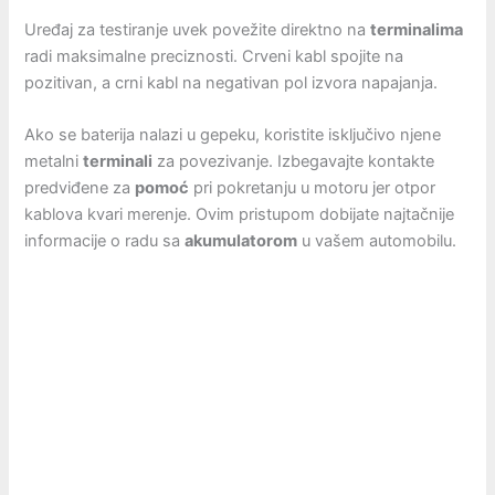
Uređaj za testiranje uvek povežite direktno na
terminalima
radi maksimalne preciznosti. Crveni kabl spojite na
pozitivan, a crni kabl na negativan pol izvora napajanja.
Ako se baterija nalazi u gepeku, koristite isključivo njene
metalni
terminali
za povezivanje. Izbegavajte kontakte
predviđene za
pomoć
pri pokretanju u motoru jer otpor
kablova kvari merenje. Ovim pristupom dobijate najtačnije
informacije o radu sa
akumulatorom
u vašem automobilu.