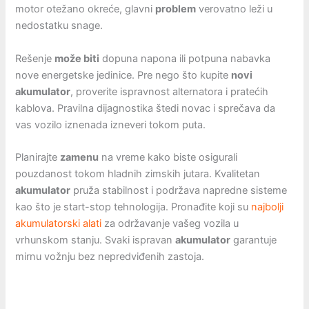
motor otežano okreće, glavni
problem
verovatno leži u
nedostatku snage.
Rešenje
može biti
dopuna napona ili potpuna nabavka
nove energetske jedinice. Pre nego što kupite
novi
akumulator
, proverite ispravnost alternatora i pratećih
kablova. Pravilna dijagnostika štedi novac i sprečava da
vas vozilo iznenada izneveri tokom puta.
Planirajte
zamenu
na vreme kako biste osigurali
pouzdanost tokom hladnih zimskih jutara. Kvalitetan
akumulator
pruža stabilnost i podržava napredne sisteme
kao što je start-stop tehnologija. Pronađite koji su
najbolji
akumulatorski alati
za održavanje vašeg vozila u
vrhunskom stanju. Svaki ispravan
akumulator
garantuje
mirnu vožnju bez nepredviđenih zastoja.