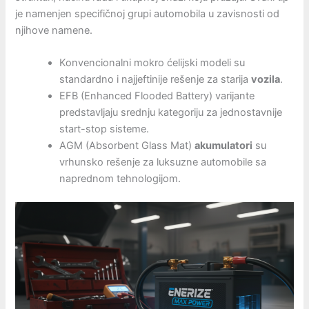
je namenjen specifičnoj grupi automobila u zavisnosti od
njihove namene.
Konvencionalni mokro ćelijski modeli su
standardno i najjeftinije rešenje za starija
vozila
.
EFB (Enhanced Flooded Battery) varijante
predstavljaju srednju kategoriju za jednostavnije
start-stop sisteme.
AGM (Absorbent Glass Mat)
akumulatori
su
vrhunsko rešenje za luksuzne automobile sa
naprednom tehnologijom.