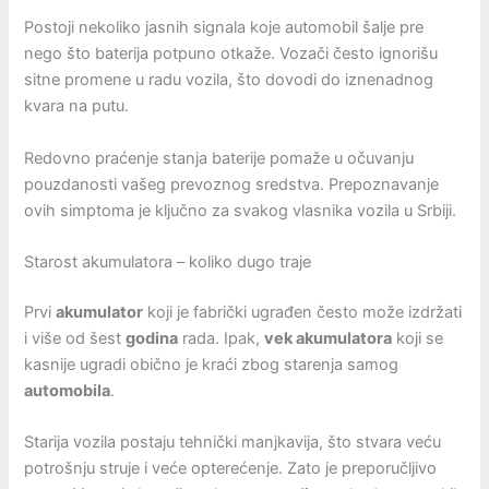
Postoji nekoliko jasnih signala koje automobil šalje pre
nego što baterija potpuno otkaže. Vozači često ignorišu
sitne promene u radu vozila, što dovodi do iznenadnog
kvara na putu.
Redovno praćenje stanja baterije pomaže u očuvanju
pouzdanosti vašeg prevoznog sredstva. Prepoznavanje
ovih simptoma je ključno za svakog vlasnika vozila u Srbiji.
Starost akumulatora – koliko dugo traje
Prvi
akumulator
koji je fabrički ugrađen često može izdržati
i više od šest
godina
rada. Ipak,
vek akumulatora
koji se
kasnije ugradi obično je kraći zbog starenja samog
automobila
.
Starija vozila postaju tehnički manjkavija, što stvara veću
potrošnju struje i veće opterećenje. Zato je preporučljivo