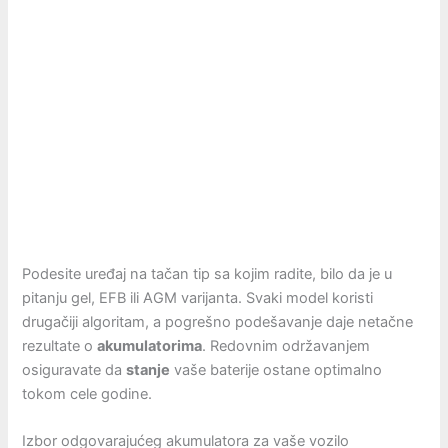
Podesite uređaj na tačan tip sa kojim radite, bilo da je u
pitanju gel, EFB ili AGM varijanta. Svaki model koristi
drugačiji algoritam, a pogrešno podešavanje daje netačne
rezultate o
akumulatorima
. Redovnim održavanjem
osiguravate da
stanje
vaše baterije ostane optimalno
tokom cele godine.
Izbor odgovarajućeg akumulatora za vaše vozilo