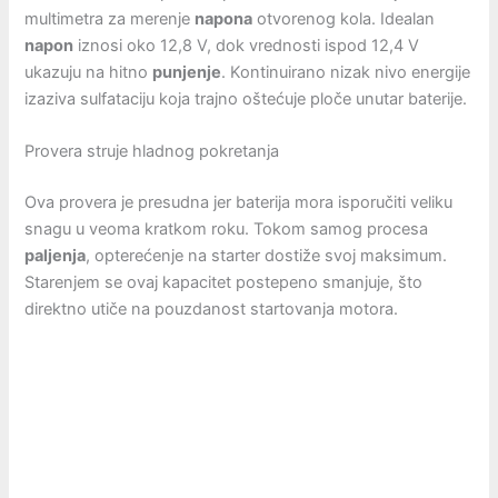
multimetra za merenje
napona
otvorenog kola. Idealan
napon
iznosi oko 12,8 V, dok vrednosti ispod 12,4 V
ukazuju na hitno
punjenje
. Kontinuirano nizak nivo energije
izaziva sulfataciju koja trajno oštećuje ploče unutar baterije.
Provera struje hladnog pokretanja
Ova provera je presudna jer baterija mora isporučiti veliku
snagu u veoma kratkom roku. Tokom samog procesa
paljenja
, opterećenje na starter dostiže svoj maksimum.
Starenjem se ovaj kapacitet postepeno smanjuje, što
direktno utiče na pouzdanost startovanja motora.