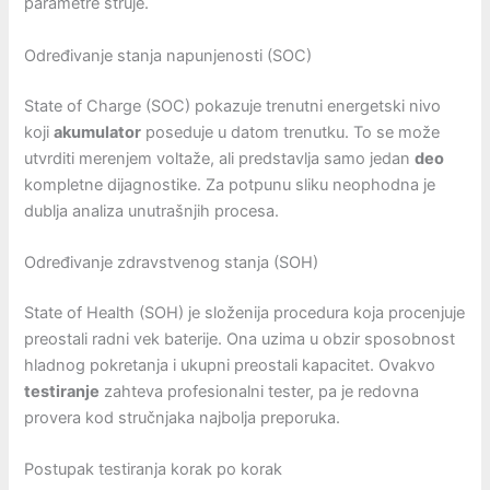
parametre struje.
Određivanje stanja napunjenosti (SOC)
State of Charge (SOC) pokazuje trenutni energetski nivo
koji
akumulator
poseduje u datom trenutku. To se može
utvrditi merenjem voltaže, ali predstavlja samo jedan
deo
kompletne dijagnostike. Za potpunu sliku neophodna je
dublja analiza unutrašnjih procesa.
Određivanje zdravstvenog stanja (SOH)
State of Health (SOH) je složenija procedura koja procenjuje
preostali radni vek baterije. Ona uzima u obzir sposobnost
hladnog pokretanja i ukupni preostali kapacitet. Ovakvo
testiranje
zahteva profesionalni tester, pa je redovna
provera kod stručnjaka najbolja preporuka.
Postupak testiranja korak po korak