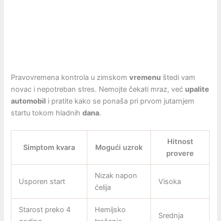
Pravovremena kontrola u zimskom
vremenu
štedi vam
novac i nepotreban stres. Nemojte čekati mraz, već
upalite
automobil
i pratite kako se ponaša pri prvom jutarnjem
startu tokom hladnih
dana
.
Hitnost
Simptom kvara
Mogući uzrok
provere
Nizak napon
Usporen start
Visoka
ćelija
Starost preko 4
Hemijsko
Srednja