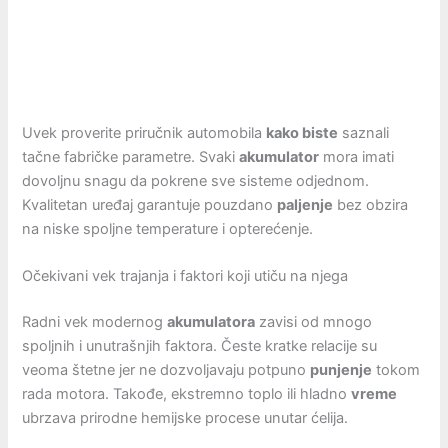
Uvek proverite priručnik automobila
kako biste
saznali
tačne fabričke parametre. Svaki
akumulator
mora imati
dovoljnu snagu da pokrene sve sisteme odjednom.
Kvalitetan uređaj garantuje pouzdano
paljenje
bez obzira
na niske spoljne temperature i opterećenje.
Očekivani vek trajanja i faktori koji utiču na njega
Radni vek modernog
akumulatora
zavisi od mnogo
spoljnih i unutrašnjih faktora. Česte kratke relacije su
veoma štetne jer ne dozvoljavaju potpuno
punjenje
tokom
rada motora. Takođe, ekstremno toplo ili hladno
vreme
ubrzava prirodne hemijske procese unutar ćelija.