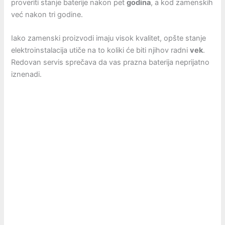
proveriti stanje baterije nakon pet
godina
, a kod zamenskih
već nakon tri godine.
Iako zamenski proizvodi imaju visok kvalitet, opšte stanje
elektroinstalacija utiče na to koliki će biti njihov radni
vek
.
Redovan servis sprečava da vas prazna baterija neprijatno
iznenadi.