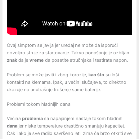
Ovaj simptom se javlja jer uređaj ne može da isporuči
dovoljno struje za startovanje. Takvo ponašanje je ozbiljan
znak
da je
vreme
da posetite stručnjaka i testirate napon.
Problem se može javiti i zbog korozije,
kao što
su loši
kontakti na klemama. Ipak, u većini slučajeva, to direktno
ukazuje na unutrašnje trošenje same baterije.
Problemi tokom hladnijih dana
Većina
problema
sa napajanjem nastaje tokom hladnih
dana
jer niske temperature drastično smanjuju kapacitet.
Čak i ako je sve radilo savršeno leti, zima će brzo otkriti sve