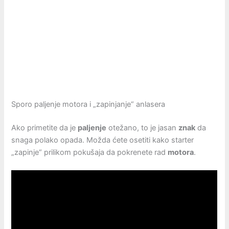
Sporo paljenje motora i „zapinjanje“ anlasera
Ako primetite da je
paljenje
otežano, to je jasan
znak
da
snaga polako opada. Možda ćete osetiti kako starter
„zapinje“ prilikom pokušaja da pokrenete rad
motora
.