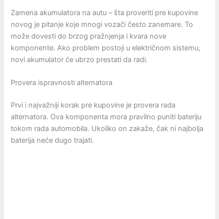
Zamena akumulatora na autu – šta proveriti pre kupovine
novog je pitanje koje mnogi vozači često zanemare. To
može dovesti do brzog pražnjenja i kvara nove
komponente. Ako problem postoji u električnom sistemu,
novi akumulator će ubrzo prestati da radi.
Provera ispravnosti alternatora
Prvi i najvažniji korak pre kupovine je provera rada
alternatora. Ova komponenta mora pravilno puniti bateriju
tokom rada automobila. Ukoliko on zakaže, čak ni najbolja
baterija neće dugo trajati.