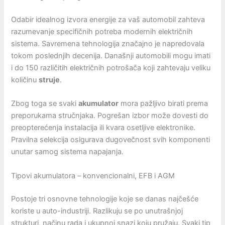
Odabir idealnog izvora energije za vaš automobil zahteva
razumevanje specifičnih potreba modernih električnih
sistema. Savremena tehnologija značajno je napredovala
tokom poslednjih decenija. Današnji automobili mogu imati
i do 150 različitih električnih potrošača koji zahtevaju veliku
količinu
struje
.
Zbog toga se svaki
akumulator
mora pažljivo birati prema
preporukama stručnjaka. Pogrešan izbor može dovesti do
preopterećenja instalacija ili kvara osetljive elektronike.
Pravilna selekcija osigurava dugovečnost svih komponenti
unutar samog sistema napajanja.
Tipovi akumulatora – konvencionalni, EFB i AGM
Postoje tri osnovne tehnologije koje se danas najčešće
koriste u auto-industriji. Razlikuju se po unutrašnjoj
strukturi, načinu rada i ukupnoj snazi koju pružaju. Svaki tip