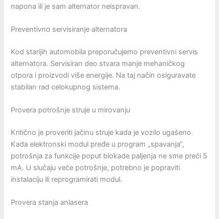
napona ili je sam alternator neispravan.
Preventivno servisiranje alternatora
Kod starijih automobila preporučujemo preventivni servis
alternatora. Servisiran deo stvara manje mehaničkog
otpora i proizvodi više energije. Na taj način osiguravate
stabilan rad celokupnog sistema.
Provera potrošnje struje u mirovanju
Kritično je proveriti jačinu struje kada je vozilo ugašeno.
Kada elektronski modul pređe u program „spavanja“,
potrošnja za funkcije poput blokade paljenja ne sme preći 5
mA. U slučaju veće potrošnje, potrebno je popraviti
instalaciju ili reprogramirati modul.
Provera stanja anlasera