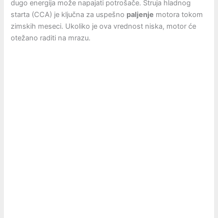
dugo energija može napajati potrošače. Struja hladnog
starta (CCA) je ključna za uspešno
paljenje
motora tokom
zimskih meseci. Ukoliko je ova vrednost niska, motor će
otežano raditi na mrazu.