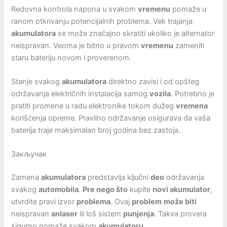
Redovna kontrola napona u svakom
vremenu
pomaže u
ranom otkrivanju potencijalnih problema. Vek trajanja
akumulatora
se može značajno skratiti ukoliko je alternator
neispravan. Veoma je bitno u pravom
vremenu
zameniti
staru bateriju novom i proverenom.
Stanje svakog
akumulatora
direktno zavisi i od opšteg
održavanja električnih instalacija samog
vozila
. Potrebno je
pratiti promene u radu elektronike tokom dužeg
vremena
korišćenja opreme. Pravilno održavanje osigurava da vaša
baterija traje maksimalan broj godina bez zastoja.
Закључак
Zamena
akumulatora
predstavlja ključni
deo
održavanja
svakog
automobila
.
Pre nego što
kupite
novi akumulator
,
utvrdite pravi izvor
problema
. Ovaj
problem
može biti
neispravan
anlaser
ili loš sistem
punjenja
. Takva provera
sigurno pomaže svakom
akumulatoru
.