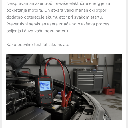
Neispravan anlaser troši previše električne energije za
pokretanje motora. On stvara veliki mehanički otpor i
dodatno opterećuje akumulator pri svakom startu.
Preventivni servis anlasera značajno olakšava proces
paljenja i čuva vašu novu bateriju.
Kako pravilno testirati akumulator