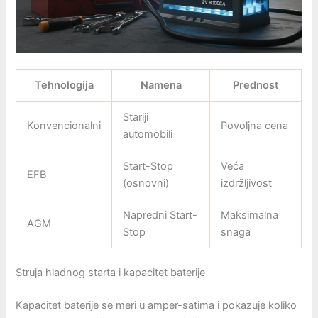
Tehnologija
Namena
Prednost
Stariji
Konvencionalni
Povoljna cena
automobili
Start-Stop
Veća
EFB
(osnovni)
izdržljivost
Napredni Start-
Maksimalna
AGM
Stop
snaga
Struja hladnog starta i kapacitet baterije
Kapacitet baterije se meri u amper-satima i pokazuje koliko