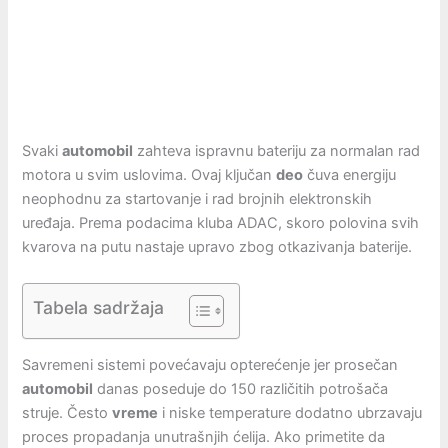
Svaki
automobil
zahteva ispravnu bateriju za normalan rad
motora u svim uslovima. Ovaj ključan
deo
čuva energiju
neophodnu za startovanje i rad brojnih elektronskih
uređaja. Prema podacima kluba ADAC, skoro polovina svih
kvarova na putu nastaje upravo zbog otkazivanja baterije.
Tabela sadržaja
Savremeni sistemi povećavaju opterećenje jer prosečan
automobil
danas poseduje do 150 različitih potrošača
struje. Često
vreme
i niske temperature dodatno ubrzavaju
proces propadanja unutrašnjih ćelija. Ako primetite da